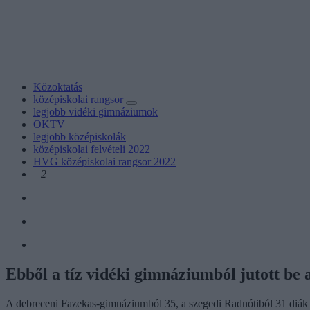
Közoktatás
középiskolai rangsor
legjobb vidéki gimnáziumok
OKTV
legjobb középiskolák
középiskolai felvételi 2022
HVG középiskolai rangsor 2022
+2
Ebből a tíz vidéki gimnáziumból jutott be
A debreceni Fazekas-gimnáziumból 35, a szegedi Radnótiból 31 diák