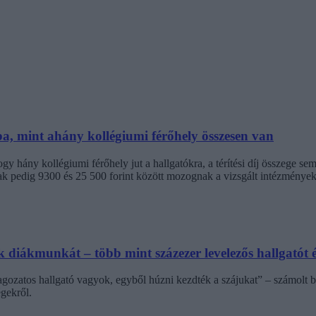
ba, mint ahány kollégiumi férőhely összesen van
 hány kollégiumi férőhely jut a hallgatókra, a térítési díj összege s
jak pedig 9300 és 25 500 forint között mozognak a vizsgált intézménye
diákmunkát – több mint százezer levelezős hallgatót é
agozatos hallgató vagyok, egyből húzni kezdték a szájukat” – számolt b
gekről.