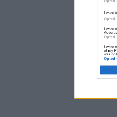
Opted 
I want t
Opted 
I want 
Advertis
Opted 
I want t
of my P
was col
Opted 