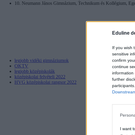
10. Neumann János Gimnázium, Technikum és Kollégium, Eger
Eduline d
If you wish 
sensitive in
confirm you
legjobb vidéki gimnáziumok
OKTV
continue se
legjobb középiskolák
information 
középiskolai felvételi 2022
further disc
HVG középiskolai rangsor 2022
participants
Downstream 
Persona
I want t