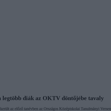
 a legtöbb diák az OKTV döntőjébe tavaly
 került az előző tanévben az Országos Középiskolai Tanulmányi Vers