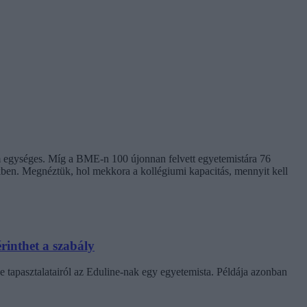
em egységes. Míg a BME-n 100 újonnan felvett egyetemistára 76
kben. Megnéztük, hol mekkora a kollégiumi kapacitás, mennyit kell
rinthet a szabály
e tapasztalatairól az Eduline-nak egy egyetemista. Példája azonban