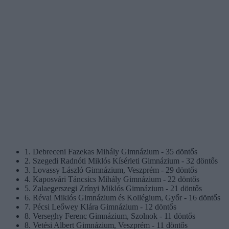
1. Debreceni Fazekas Mihály Gimnázium - 35 döntős
2. Szegedi Radnóti Miklós Kísérleti Gimnázium - 32 döntős
3. Lovassy László Gimnázium, Veszprém - 29 döntős
4. Kaposvári Táncsics Mihály Gimnázium - 22 döntős
5. Zalaegerszegi Zrínyi Miklós Gimnázium - 21 döntős
6. Révai Miklós Gimnázium és Kollégium, Győr - 16 döntős
7. Pécsi Leőwey Klára Gimnázium - 12 döntős
8. Verseghy Ferenc Gimnázium, Szolnok - 11 döntős
8. Vetési Albert Gimnázium, Veszprém - 11 döntős