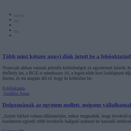
Több mint kétszer annyi diák jutott be a felsőoktatás
Nemcsak abban vannak jelentős különbségek az egyetemek között, hogy
férőhely jut, a BGE-n mindössze 16, a legolcsóbb havi kollégiumi dí
fizetni, és mi alapján dől el, hogy ki költözhet be.
Felsőoktatás
Szöllősi Anna
Dolgoznának az egyetem mellett, mégsem vállalhatnak 
„Szinte bárhol voltam állásinterjún, mikor megtudták, hogy levelező t
korántsem egyedi: több levelezős hallgató számolt be hasonló nehézsé