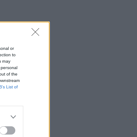
sonal or
ection to
ou may
 personal
out of the
 downstream
B’s List of