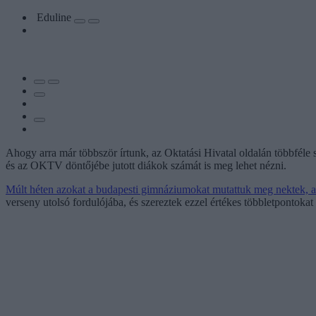
Eduline
Ahogy arra már többször írtunk, az Oktatási Hivatal oldalán többféle s
és az OKTV döntőjébe jutott diákok számát is meg lehet nézni.
Múlt héten azokat a budapesti gimnáziumokat mutattuk meg nektek, 
verseny utolsó fordulójába, és szereztek ezzel értékes többletpontokat a