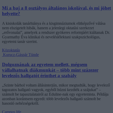
Mi a baj a 8 osztályos általános iskolával, és mi jöhet
helyette?
A kisiskolák tanárhiánya és a kisgimnáziumok elitképzővé válása
nem elszigetelt hibák, hanem a jelenlegi oktatási szerkezet
„erővonalai”, amelyek a rendszer gyökeres reformjáért kiáltanak Dr.
Gyarmathy Éva klinikai és neveléslélektani szakpszichológus,
egyetemi tanár szerint.
Közoktatás
Kurucz-Gáspár Tünde
Dolgoznának az egyetem mellett, mégsem
vállalhatnak diákmunkát – több mint százezer
levelezős hallgatót érinthet a szabály
„Szinte bárhol voltam állásinterjún, mikor megtudták, hogy levelező
tagozatos hallgató vagyok, egyből húzni kezdték a szájukat” –
számolt be tapasztalatairól az Eduline-nak egy egyetemista. Példája
azonban korántsem egyedi: több levelezős hallgató számolt be
hasonló nehézségekről.
Campus life