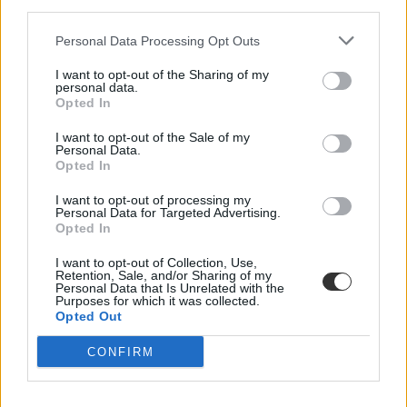
third parties.
Personal Data Processing Opt Outs
I want to opt-out of the Sharing of my
personal data.
Opted In
I want to opt-out of the Sale of my
Personal Data.
Opted In
történelem
tanár
I want to opt-out of processing my
finnugor
Personal Data for Targeted Advertising.
NAT
Opted In
TTE
új nemzeti alaptanterv
I want to opt-out of Collection, Use,
új nat
Retention, Sale, and/or Sharing of my
történelem könyv
Personal Data that Is Unrelated with the
Purposes for which it was collected.
Opted Out
CONFIRM