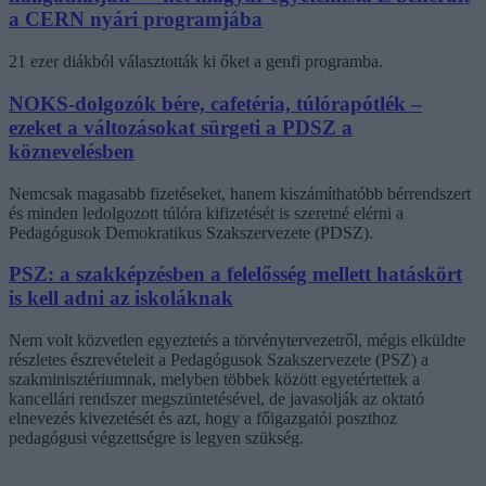
a CERN nyári programjába
21 ezer diákból választották ki őket a genfi programba.
NOKS-dolgozók bére, cafetéria, túlórapótlék –
ezeket a változásokat sürgeti a PDSZ a
köznevelésben
Nemcsak magasabb fizetéseket, hanem kiszámíthatóbb bérrendszert
és minden ledolgozott túlóra kifizetését is szeretné elérni a
Pedagógusok Demokratikus Szakszervezete (PDSZ).
PSZ: a szakképzésben a felelősség mellett hatáskört
is kell adni az iskoláknak
Nem volt közvetlen egyeztetés a törvénytervezetről, mégis elküldte
részletes észrevételeit a Pedagógusok Szakszervezete (PSZ) a
szakminisztériumnak, melyben többek között egyetértettek a
kancellári rendszer megszüntetésével, de javasolják az oktató
elnevezés kivezetését és azt, hogy a főigazgatói poszthoz
pedagógusi végzettségre is legyen szükség.