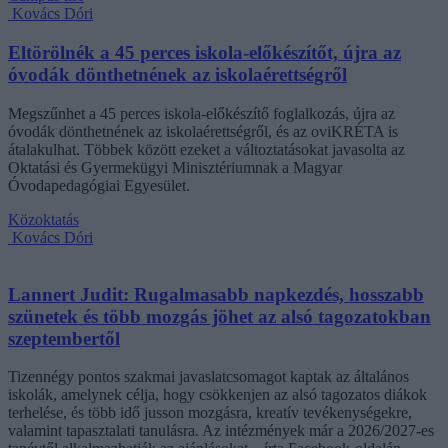
Kovács Dóri
Eltörölnék a 45 perces iskola-előkészítőt, újra az
óvodák dönthetnének az iskolaérettségről
Megszűnhet a 45 perces iskola-előkészítő foglalkozás, újra az
óvodák dönthetnének az iskolaérettségről, és az oviKRÉTA is
átalakulhat. Többek között ezeket a változtatásokat javasolta az
Oktatási és Gyermekügyi Minisztériumnak a Magyar
Óvodapedagógiai Egyesület.
Közoktatás
Kovács Dóri
Lannert Judit: Rugalmasabb napkezdés, hosszabb
szünetek és több mozgás jöhet az alsó tagozatokban
szeptembertől
Tizennégy pontos szakmai javaslatcsomagot kaptak az általános
iskolák, amelynek célja, hogy csökkenjen az alsó tagozatos diákok
terhelése, és több idő jusson mozgásra, kreatív tevékenységekre,
valamint tapasztalati tanulásra. Az intézmények már a 2026/2027-es