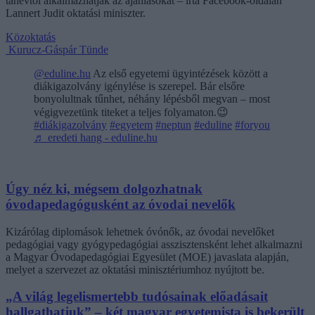
tanévtől alkalmazhatják az ajánlásokat – írta Facebook-oldalán
Lannert Judit oktatási miniszter.
Közoktatás
Kurucz-Gáspár Tünde
@eduline.hu
Az első egyetemi ügyintézések között a
diákigazolvány igénylése is szerepel. Bár elsőre
bonyolultnak tűnhet, néhány lépésből megvan – most
végigvezetünk titeket a teljes folyamaton.😉
#diákigazolvány
#egyetem
#neptun
#eduline
#foryou
♬ eredeti hang - eduline.hu
Úgy néz ki, mégsem dolgozhatnak
óvodapedagógusként az óvodai nevelők
Kizárólag diplomások lehetnek óvónők, az óvodai nevelőket
pedagógiai vagy gyógypedagógiai asszisztensként lehet alkalmazni
a Magyar Óvodapedagógiai Egyesület (MOE) javaslata alapján,
melyet a szervezet az oktatási minisztériumhoz nyújtott be.
„A világ legelismertebb tudósainak előadásait
hallgathatjuk” – két magyar egyetemista is bekerült