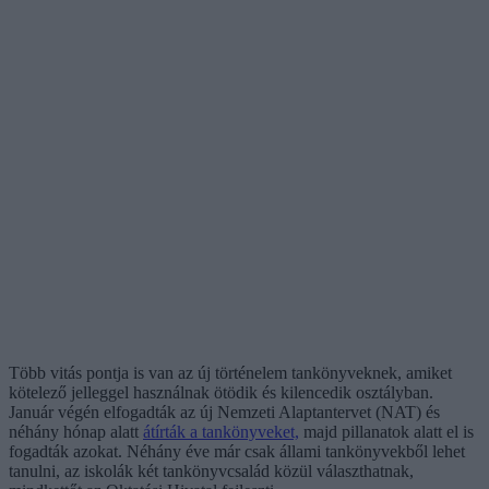
Több vitás pontja is van az új történelem tankönyveknek, amiket
kötelező jelleggel használnak ötödik és kilencedik osztályban.
Január végén elfogadták az új Nemzeti Alaptantervet (NAT) és
néhány hónap alatt
átírták a tankönyveket,
majd pillanatok alatt el is
fogadták azokat. Néhány éve már csak állami tankönyvekből lehet
tanulni, az iskolák két tankönyvcsalád közül választhatnak,