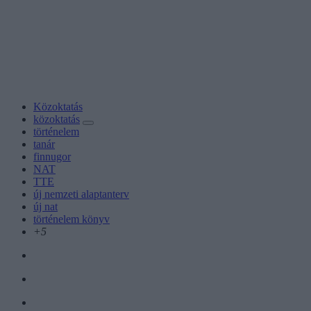
Közoktatás
közoktatás
történelem
tanár
finnugor
NAT
TTE
új nemzeti alaptanterv
új nat
történelem könyv
+5