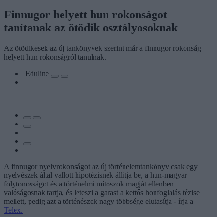
Finnugor helyett hun rokonságot
tanítanak az ötödik osztályosoknak
Az ötödikesek az új tankönyvek szerint már a finnugor rokonság
helyett hun rokonságról tanulnak.
Eduline
A finnugor nyelvrokonságot az új történelemtankönyv csak egy
nyelvészek által vallott hipotézisnek állítja be, a hun-magyar
folytonosságot és a történelmi mítoszok magját ellenben
valóságosnak tartja, és leteszi a garast a kettős honfoglalás tézise
mellett, pedig azt a történészek nagy többsége elutasítja - írja a
Telex.