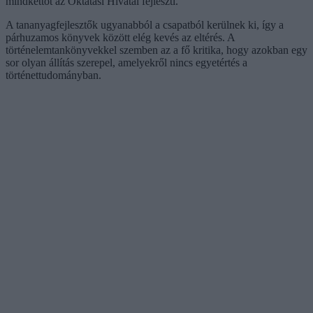
mindkettőt az Oktatási Hivatal fejleszti.
A tananyagfejlesztők ugyanabból a csapatból kerülnek ki, így a
párhuzamos könyvek között elég kevés az eltérés. A
történelemtankönyvekkel szemben az a fő kritika, hogy azokban egy
sor olyan állítás szerepel, amelyekről nincs egyetértés a
történettudományban.