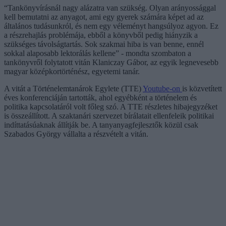
“Tankönyvírásnál nagy alázatra van szükség. Olyan arányossággal
kell bemutatni az anyagot, ami egy gyerek számára képet ad az
általános tudásunkról, és nem egy véleményt hangsúlyoz agyon. Ez
a részrehajlás problémája, ebből a könyvből pedig hiányzik a
szükséges távolságtartás. Sok szakmai hiba is van benne, ennél
sokkal alaposabb lektorálás kellene” - mondta szombaton a
tankönyvről folytatott vitán Klaniczay Gábor, az egyik legnevesebb
magyar középkortörténész, egyetemi tanár.
A vitát a Történelemtanárok Egylete (TTE)
Youtube-on
is közvetített
éves konferenciáján tartották, ahol egyébként a történelem és
politika kapcsolatáról volt főleg szó. A TTE részletes hibajegyzéket
is összeállított. A szaktanári szervezet bírálatait ellenfeleik politikai
indíttatásúaknak állítják be. A tanyanyagfejlesztők közül csak
Szabados György vállalta a részvételt a vitán.