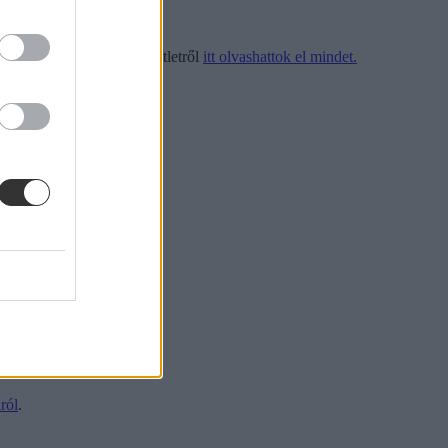
olgármesteri Hivatal.
Az ötletről
itt olvashattok el mindet.
ról
.