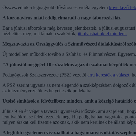
Összeszedtük a legnagyobb fővárosi és vidéki egyetem
következő fél
A koronavírus miatt eddig elmaradt a nagy táborozási láz
Bár a júniusi táborokra még kevesen jelentkeztek, a júliusi-augusztu
nézhetitek meg, mit látnak a szakértők,
itt olvashattok el mindent.
Megszavazta az Országgyűlés a Színművészeti átalakításáról szóló
Új modellben működik tovább a Színház- és Filmművészeti Egyetem,
"A júliustól megígért 10 százalékos ágazati szakmai bérpótlék n
Pedagógusok Szakszervezete (PSZ) vezetői
arra keresték a választ
, h
A PSZ szerint ugyanis az nem elegendő a szakképzésben dolgozók átla
az intézményvezetők és helyetteseik pótlékaira.
Utolsó simítások a felvételiben: minden, amit a közelgő határidő el
Július 9-én ér véget a tavaszi ügyintézési időszak, ami azt jelenti, ho
tennivalókról se feledkezzetek meg. Ha pedig bajban vagytok a pont
milyen árakat kell fizetnie azoknak, akik nem kerülnek be állami képz
A legtöbb egyetemen visszaállhat a hagyományos oktatás szeptem