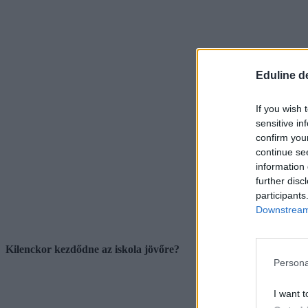
Eduline d
If you wish 
sensitive in
confirm you
continue se
information 
further disc
participants
Downstream 
Kilenckor kezdődne az iskola jövőre?
Persona
I want t