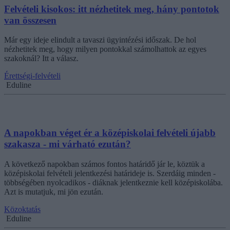
Felvételi kisokos: itt nézhetitek meg, hány pontotok
van összesen
Már egy ideje elindult a tavaszi ügyintézési időszak. De hol
nézhetitek meg, hogy milyen pontokkal számolhattok az egyes
szakoknál? Itt a válasz.
Érettségi-felvételi
Eduline
A napokban véget ér a középiskolai felvételi újabb
szakasza - mi várható ezután?
A következő napokban számos fontos határidő jár le, köztük a
középiskolai felvételi jelentkezési határideje is. Szerdáig minden -
többségében nyolcadikos - diáknak jelentkeznie kell középiskolába.
Azt is mutatjuk, mi jön ezután.
Közoktatás
Eduline