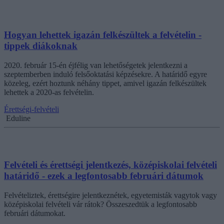
Hogyan lehettek igazán felkészültek a felvételin -
tippek diákoknak
2020. február 15-én éjfélig van lehetőségetek jelentkezni a
szeptemberben induló felsőoktatási képzésekre. A határidő egyre
közeleg, ezért hoztunk néhány tippet, amivel igazán felkészültek
lehettek a 2020-as felvételin.
Érettségi-felvételi
Eduline
Felvételi és érettségi jelentkezés, középiskolai felvételi
határidő - ezek a legfontosabb februári dátumok
Felvételiztek, érettségire jelentkeznétek, egyetemisták vagytok vagy
középiskolai felvételi vár rátok? Összeszedtük a legfontosabb
februári dátumokat.