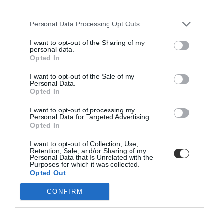
third parties.
Érettségi-felvételi
Csik Veronika
Personal Data Processing Opt Outs
I want to opt-out of the Sharing of my
personal data.
Opted In
A pótfelvételi legfontosabb napja: mikor hirdetik ki
a ponthatárokat?
I want to opt-out of the Sale of my
Personal Data.
Opted In
A pótfelvételi jóval rövidebb, mint az általános felvételi eljárás.
Mutatjuk, meddig kell várnotok az eredményekre.
I want to opt-out of processing my
Personal Data for Targeted Advertising.
Érettségi-felvételi
Opted In
Csik Veronika
I want to opt-out of Collection, Use,
Retention, Sale, and/or Sharing of my
Personal Data that Is Unrelated with the
Purposes for which it was collected.
Opted Out
Az utolsó pillanatokra hagytátok a felvételi
jelentkezést? Itt kérdezhettek hétvégén is
CONFIRM
A február 15-i jelentkezési határidő miatt a megelőző napokban a
Felvi ügyfélszolgálata rendkívüli nyitvatartással várja a segítséget