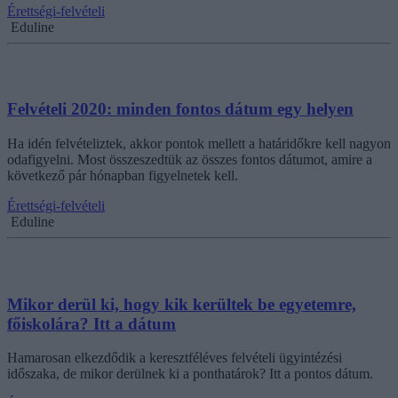
Érettségi-felvételi
Eduline
Felvételi 2020: minden fontos dátum egy helyen
Ha idén felvételiztek, akkor pontok mellett a határidőkre kell nagyon
odafigyelni. Most összeszedtük az összes fontos dátumot, amire a
következő pár hónapban figyelnetek kell.
Érettségi-felvételi
Eduline
Mikor derül ki, hogy kik kerültek be egyetemre,
főiskolára? Itt a dátum
Hamarosan elkezdődik a keresztféléves felvételi ügyintézési
időszaka, de mikor derülnek ki a ponthatárok? Itt a pontos dátum.