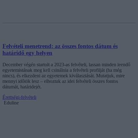
Felvételi menetrend: az összes fontos dátum és
határidő egy helyen
December végén startolt a 2023-as felvételi, lassan minden leendő
egyetemistának meg kell csinálnia a felvételi profilját (ha még
nincs), és elkezdeni az egyetemek kiválasztását. Mutatjuk, mire
mennyi időtök lesz – elhoztuk az idei felvételi összes fontos
dátumát, határidejét.
Érettségi-felvételi
Eduline