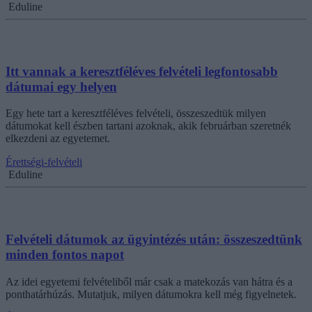
Eduline
Itt vannak a keresztféléves felvételi legfontosabb
dátumai egy helyen
Egy hete tart a keresztféléves felvételi, összeszedtük milyen
dátumokat kell észben tartani azoknak, akik februárban szeretnék
elkezdeni az egyetemet.
Érettségi-felvételi
Eduline
Felvételi dátumok az ügyintézés után: összeszedtünk
minden fontos napot
Az idei egyetemi felvételiből már csak a matekozás van hátra és a
ponthatárhúzás. Mutatjuk, milyen dátumokra kell még figyelnetek.