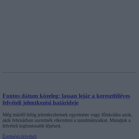
Fontos dátum közeleg: lassan lejár a keresztféléves
felvételi jelentkezési határideje
Még másfél hétig jelentkezhetnek egyetemre vagy főiskolára azok,
akik februárban szeretnék elkezdeni a tanulmányaikat. Mutatjuk a
felvételi legfontosabb lépéseit.
Érettségi-felvételi