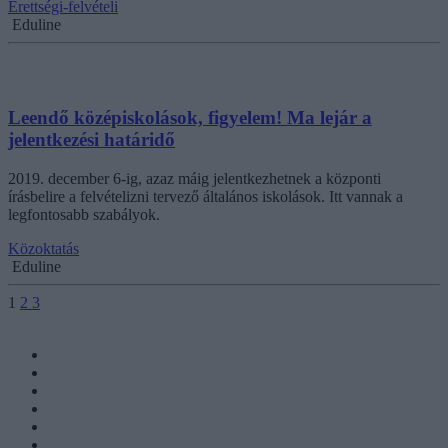
Érettségi-felvételi
Eduline
Leendő középiskolások, figyelem! Ma lejár a
jelentkezési határidő
2019. december 6-ig, azaz máig jelentkezhetnek a központi
írásbelire a felvételizni tervező általános iskolások. Itt vannak a
legfontosabb szabályok.
Közoktatás
Eduline
1
2
3