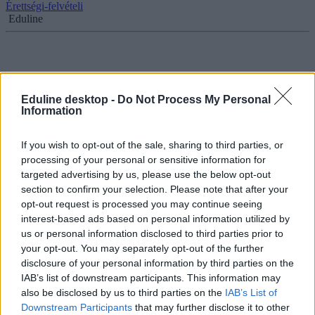
Érettségi-felvételi
Eduline
Felvételizők, figyelem! Ezekről a határidőkről ne
feledkezzetek el!
Eduline desktop -
Do Not Process My Personal
Information
Ezeket a dátumokat érdemes megjegyeznetek, ha idén jelentkeztetek
a felsőoktatásba.
If you wish to opt-out of the sale, sharing to third parties, or
processing of your personal or sensitive information for
Érettségi-felvételi
targeted advertising by us, please use the below opt-out
Eduline
section to confirm your selection. Please note that after your
opt-out request is processed you may continue seeing
interest-based ads based on personal information utilized by
us or personal information disclosed to third parties prior to
A 2022-es egyetemi felvételi legfontosabb dátumai
your opt-out. You may separately opt-out of the further
egy helyen
disclosure of your personal information by third parties on the
IAB’s list of downstream participants. This information may
A jelentkezési határidőtől egészen a ponthatárhúzásig összeszedtünk
also be disclosed by us to third parties on the
IAB’s List of
minden fontos dátumot, amit észben kell tartanotok, ha idén
Downstream Participants
that may further disclose it to other
felvételiztek.