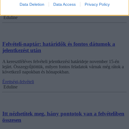
kérőket.
Data Deletion
Data Access
Privacy Policy
Érettségi-felvételi
Eduline
Felvételi-naptár: határidők és fontos dátumok a
jelentkezést után
A keresztféléves felvételi jelentkezési határideje november 15-én
lejárt. Összegyűjtöttük, milyen fontos feladatok várnak még rátok a
következő napokban és hónapokban.
Érettségi-felvételi
Eduline
Itt nézhetitek meg, hány pontotok van a felvételiben
összesen