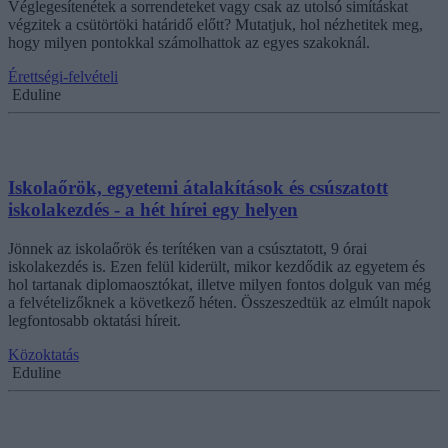
Véglegesítenétek a sorrendeteket vagy csak az utolsó simításkat
végzitek a csütörtöki határidő előtt? Mutatjuk, hol nézhetitek meg,
hogy milyen pontokkal számolhattok az egyes szakoknál.
Érettségi-felvételi
Eduline
Iskolaőrök, egyetemi átalakítások és csúszatott
iskolakezdés - a hét hírei egy helyen
Jönnek az iskolaőrök és terítéken van a csúsztatott, 9 órai
iskolakezdés is. Ezen felül kiderült, mikor kezdődik az egyetem és
hol tartanak diplomaosztókat, illetve milyen fontos dolguk van még
a felvételizőknek a következő héten. Összeszedtük az elmúlt napok
legfontosabb oktatási híreit.
Közoktatás
Eduline