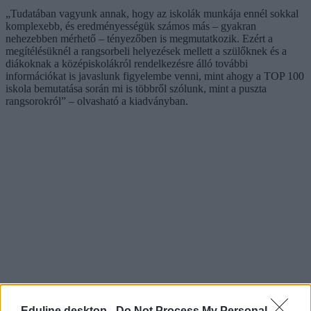
„Tudatában vagyunk annak, hogy az iskolák munkája ennél sokkal
komplexebb, és eredményességük számos más – gyakran
nehezebben mérhető – tényezőben is megmutatkozik. Ezért a
megítélésüknél a rangsorbeli helyezések mellett a szülőknek és a
diákoknak a középiskolákról rendelkezésre álló további
információkat is javaslunk figyelembe venni, mint ahogy a TOP 100
iskola bemutatása során mi is többről szólunk, mint a puszta
rangsorokról” – olvasható a kiadványban.
Eduline desktop -
Do Not Process My Personal