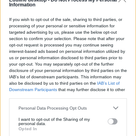
Information
A HVG ismét elkészítette a legjobb 100 gimnázium listáját. A
If you wish to opt-out of the sale, sharing to third parties, or
rangsorok mellett számos interjút, cikket találtok a középiskolai
processing of your personal or sensitive information for
oktatásról, az iskolai nyelvoktatásról, beiskolázási költségekről, az
targeted advertising by us, please use the below opt-out
iskolaválasztásról, szakgimnáziumokról.
A HVG középiskolai
rangsorát rendeljétek meg itt vagy keressétek az újságárusoknál.
section to confirm your selection. Please note that after your
opt-out request is processed you may continue seeing
Tetszett a cikk? Iratkozz fel hírlevelünkre
interest-based ads based on personal information utilized by
us or personal information disclosed to third parties prior to
Ha szeretnéd megkapni legfrissebb cikkeinket az érettségiről, az
your opt-out. You may separately opt-out of the further
egyetemi-főiskolai és a középiskolai felvételiről, ha érdekelnek a
disclosure of your personal information by third parties on the
felsőoktatás, a közoktatás, a nyelvoktatás és a felnőttképzés
IAB’s list of downstream participants. This information may
legfontosabb változásai,
iratkozz fel hírleveleinkre
.
also be disclosed by us to third parties on the
IAB’s List of
Downstream Participants
that may further disclose it to other
third parties.
Personal Data Processing Opt Outs
I want to opt-out of the Sharing of my
personal data.
Opted In