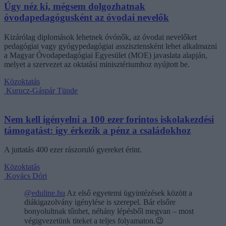
Úgy néz ki, mégsem dolgozhatnak
óvodapedagógusként az óvodai nevelők
Kizárólag diplomások lehetnek óvónők, az óvodai nevelőket
pedagógiai vagy gyógypedagógiai asszisztensként lehet alkalmazni
a Magyar Óvodapedagógiai Egyesület (MOE) javaslata alapján,
melyet a szervezet az oktatási minisztériumhoz nyújtott be.
Közoktatás
Kurucz-Gáspár Tünde
Nem kell igényelni a 100 ezer forintos iskolakezdési
támogatást: így érkezik a pénz a családokhoz
A juttatás 400 ezer rászoruló gyereket érint.
Közoktatás
Kovács Dóri
@eduline.hu
Az első egyetemi ügyintézések között a
diákigazolvány igénylése is szerepel. Bár elsőre
bonyolultnak tűnhet, néhány lépésből megvan – most
végigvezetünk titeket a teljes folyamaton.😉