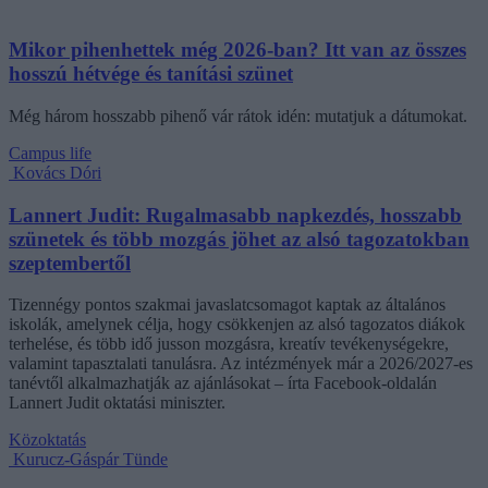
Mikor pihenhettek még 2026-ban? Itt van az összes
hosszú hétvége és tanítási szünet
Még három hosszabb pihenő vár rátok idén: mutatjuk a dátumokat.
Campus life
Kovács Dóri
Lannert Judit: Rugalmasabb napkezdés, hosszabb
szünetek és több mozgás jöhet az alsó tagozatokban
szeptembertől
Tizennégy pontos szakmai javaslatcsomagot kaptak az általános
iskolák, amelynek célja, hogy csökkenjen az alsó tagozatos diákok
terhelése, és több idő jusson mozgásra, kreatív tevékenységekre,
valamint tapasztalati tanulásra. Az intézmények már a 2026/2027-es
tanévtől alkalmazhatják az ajánlásokat – írta Facebook-oldalán
Lannert Judit oktatási miniszter.
Közoktatás
Kurucz-Gáspár Tünde