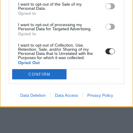
I want to opt-out of the Sale of my
Personal Data.
Opted In
I want to opt-out of processing my
Personal Data for Targeted Advertising.
Opted In
I want to opt-out of Collection, Use,
Retention, Sale, and/or Sharing of my
Personal Data that Is Unrelated with the
egyházi iskolák
Purposes for which it was collected.
legjobb gimnáziumok
Opted Out
egyházi iskola
legjobb középiskolák
CONFIRM
egyházi gimnázium
HVG középiskolai rangsor
belföld
HVG középiskolai rangsor 2020
Data Deletion
Data Access
Privacy Policy
középiskolai rangsor 2020