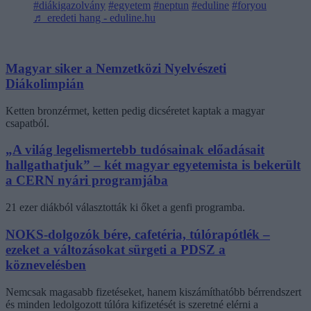
#diákigazolvány
#egyetem
#neptun
#eduline
#foryou
♬ eredeti hang - eduline.hu
Magyar siker a Nemzetközi Nyelvészeti
Diákolimpián
Ketten bronzérmet, ketten pedig dicséretet kaptak a magyar
csapatból.
„A világ legelismertebb tudósainak előadásait
hallgathatjuk” – két magyar egyetemista is bekerült
a CERN nyári programjába
21 ezer diákból választották ki őket a genfi programba.
NOKS-dolgozók bére, cafetéria, túlórapótlék –
ezeket a változásokat sürgeti a PDSZ a
köznevelésben
Nemcsak magasabb fizetéseket, hanem kiszámíthatóbb bérrendszert
és minden ledolgozott túlóra kifizetését is szeretné elérni a