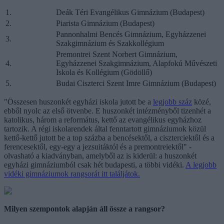
1.
Deák Téri Evangélikus Gimnázium (Budapest)
2.
Piarista Gimnázium (Budapest)
Pannonhalmi Bencés Gimnázium, Egyházzenei
3.
Szakgimnázium és Szakkollégium
Premontrei Szent Norbert Gimnázium,
4.
Egyházzenei Szakgimnázium, Alapfokú Művészeti
Iskola és Kollégium (Gödöllő)
5.
Budai Ciszterci Szent Imre Gimnázium (Budapest)
"Összesen huszonkét egyházi iskola jutott be a
legjobb száz
közé,
ebből nyolc az első ötvenbe. E huszonkét intézményből tizenhét a
katolikus, három a református, kettő az evangélikus egyházhoz
tartozik. A régi iskolarendek által fenntartott gimnáziumok közül
kettő-kettő jutott be a top százba a bencésektől, a ciszterciektől és a
ferencesektől, egy-egy a jezsuitáktól és a premontreiektől" -
olvasható a kiadványban, amelyből az is kiderül: a huszonkét
egyházi gimnáziumból csak hét budapesti, a többi vidéki.
A legjobb
vidéki gimnáziumok rangsorát itt találjátok.
M
ilyen szempontok alapján áll össze a rangsor?