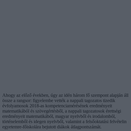
Ahogy az előző években, úgy az idén három fő szempont alapján áll
össze a rangsor: figyelembe vették a nappali tagozatos tizedik
évfolyamosok 2018-as kompetenciamérésének eredményeit
matematikából és szövegértésből, a nappali tagozatosok érettségi
eredményeit matematikából, magyar nyelvből és irodalomból,
történelemből és idegen nyelvből, valamint a felsőoktatási felvételin
egyetemre-főiskolára bejutott diákok átlagpontszámát.