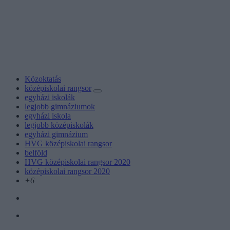
Közoktatás
középiskolai rangsor
egyházi iskolák
legjobb gimnáziumok
egyházi iskola
legjobb középiskolák
egyházi gimnázium
HVG középiskolai rangsor
belföld
HVG középiskolai rangsor 2020
középiskolai rangsor 2020
+6