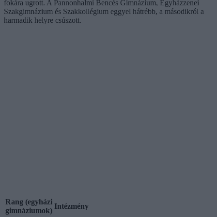
fokára ugrott. A Pannonhalmi Bencés Gimnázium, Egyházzenei
Szakgimnázium és Szakkollégium eggyel hátrébb, a másodikról a
harmadik helyre csúszott.
Rang (egyházi
Intézmény
gimnáziumok)