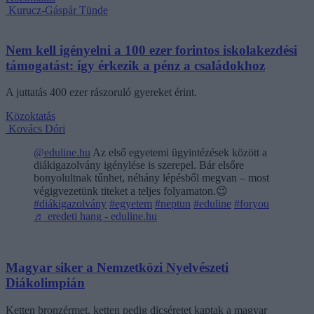
Kurucz-Gáspár Tünde
Nem kell igényelni a 100 ezer forintos iskolakezdési
támogatást: így érkezik a pénz a családokhoz
A juttatás 400 ezer rászoruló gyereket érint.
Közoktatás
Kovács Dóri
@eduline.hu
Az első egyetemi ügyintézések között a
diákigazolvány igénylése is szerepel. Bár elsőre
bonyolultnak tűnhet, néhány lépésből megvan – most
végigvezetünk titeket a teljes folyamaton.😉
#diákigazolvány
#egyetem
#neptun
#eduline
#foryou
♬ eredeti hang - eduline.hu
Magyar siker a Nemzetközi Nyelvészeti
Diákolimpián
Ketten bronzérmet, ketten pedig dicséretet kaptak a magyar