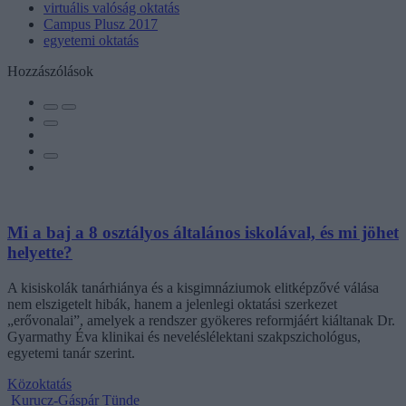
virtuális valóság oktatás
Campus Plusz 2017
egyetemi oktatás
Hozzászólások
Mi a baj a 8 osztályos általános iskolával, és mi jöhet
helyette?
A kisiskolák tanárhiánya és a kisgimnáziumok elitképzővé válása
nem elszigetelt hibák, hanem a jelenlegi oktatási szerkezet
„erővonalai”, amelyek a rendszer gyökeres reformjáért kiáltanak Dr.
Gyarmathy Éva klinikai és neveléslélektani szakpszichológus,
egyetemi tanár szerint.
Közoktatás
Kurucz-Gáspár Tünde