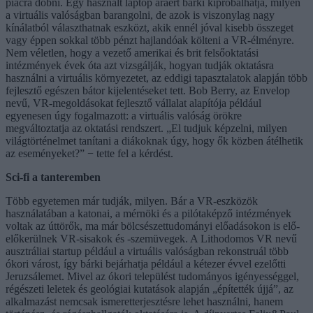
piacra dobni. Egy használt laptop áráért bárki kipróbálhatja, milyen
a virtuális valóságban barangolni, de azok is viszonylag nagy
kínálatból választhatnak eszközt, akik ennél jóval kisebb összeget
vagy éppen sokkal több pénzt hajlandóak költeni a VR-élményre.
Nem véletlen, hogy a vezető amerikai és brit felsőoktatási
intézmények évek óta azt vizsgálják, hogyan tudják oktatásra
használni a virtuális környezetet, az eddigi tapasztalatok alapján több
fejlesztő egészen bátor kijelentéseket tett. Bob Berry, az Envelop
nevű, VR-megoldásokat fejlesztő vállalat alapítója például
egyenesen úgy fogalmazott: a virtuális valóság örökre
megváltoztatja az oktatási rendszert. „El tudjuk képzelni, milyen
világtörténelmet tanítani a diákoknak úgy, hogy ők közben átélhetik
az eseményeket?” − tette fel a kérdést.
Sci-fi a tanteremben
Több egyetemen már tudják, milyen. Bár a VR-eszközök
használatában a katonai, a mérnöki és a pilótaképző intézmények
voltak az úttörők, ma már bölcsészettudományi előadásokon is elő-
előkerülnek VR-sisakok és -szemüvegek. A Lithodomos VR nevű
ausztráliai startup például a virtuális valóságban rekonstruál több
ókori várost, így bárki bejárhatja például a kétezer évvel ezelőtti
Jeruzsálemet. Mivel az ókori települést tudományos igényességgel,
régészeti leletek és geológiai kutatások alapján „építették újjá”, az
alkalmazást nemcsak ismeretterjesztésre lehet használni, hanem