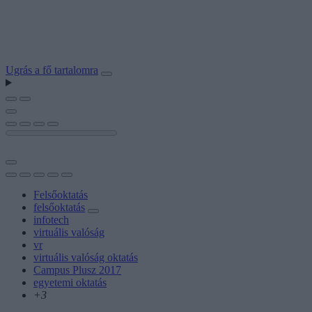
Ugrás a fő tartalomra
Felsőoktatás
felsőoktatás
infotech
virtuális valóság
vr
virtuális valóság oktatás
Campus Plusz 2017
egyetemi oktatás
+3