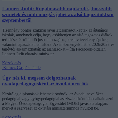
Lannert Judit: Rugalmasabb napkezdés, hosszabb
szünetek és több mozgás jöhet az alsó tagozatokban
szeptembertől
Tizennégy pontos szakmai javaslatcsomagot kaptak az általános
iskolák, amelynek célja, hogy csökkenjen az alsó tagozatos diákok
terhelése, és több idő jusson mozgásra, kreatív tevékenységekre,
valamint tapasztalati tanulásra. Az intézmények már a 2026/2027-es
tanévtől alkalmazhatják az ajánlásokat – írta Facebook-oldalán
Lannert Judit oktatási miniszter.
Közoktatás
Kurucz-Gáspár Tünde
Úgy néz ki, mégsem dolgozhatnak
óvodapedagógusként az óvodai nevelők
Kizárólag diplomások lehetnek óvónők, az óvodai nevelőket
pedagógiai vagy gyógypedagógiai asszisztensként lehet alkalmazni
a Magyar Óvodapedagógiai Egyesület (MOE) javaslata alapján,
melyet a szervezet az oktatási minisztériumhoz nyújtott be.
Közoktatás