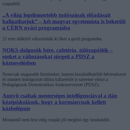
csapatból.
„A világ legelismertebb tudósainak előadásait
hallgathatjuk” – két magyar egyetemista is bekerült
a CERN nyári programjába
21 ezer diákból választották ki őket a genfi programba.
NOKS-dolgozók bére, cafetéria, túlórapótlék –
ezeket a változásokat sürgeti a PDSZ a
köznevelésben
Nemcsak magasabb fizetéseket, hanem kiszámíthatóbb bérrendszert
és minden ledolgozott túlóra kifizetését is szeretné elérni a
Pedagógusok Demokratikus Szakszervezete (PDSZ).
Annyit csaltak mesterséges intelligenciával a dán
középiskolások, hogy a kormánynak kellett
közbelépnie
Mostantól nem lesz elég csupán jól megírni egy beadandót.