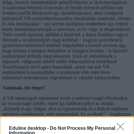
drága, komoly infrastruktúrát igénylő képzést az új technológiával.
A kaliforniai Western University of Health Sciences például már
évekkel ezelőtt létrehozott egy oktatóközpontot, ahol a hallgatók
különböző VR-eszközöket használva tanulhatnak anatómiát, élettant
és más tantárgyakat − szó szerint darabjaira szedhetnek egy emberi
testet, tannulmányozhatják a szerveket, az ér- vagy az idegrendszert.
Több vezető egyetem, például a Stanford, a Johns Hopkins vagy a
Harvard a rezidensképzés nagy kérdését − hogyan szerezhetnek
gyakorlatot különböző műtétek végzésében a leendő orvosok úgy,
hogy közben a betegek felépülése se forogjon kockán − is hasonló
eszközökkel próbálja megválaszolni. Ezek az intézmények a
népszerű, világszerte másfél millió felhasználóval rendelkező
TouchSurgery nevű appot használják, amely ma már VR-
eszközökkel is kompatibilis: a rezidensek több mint ötven
különböző beavatkozást végezhetnek el virtuális környezetben.
Tanulnak. De eleget?
A VR-tananyagok izgalmassá teszik a tankönyvszagú előadásokat,
az viszont nagy kérdés, vajon így hatékonyabb-e az oktatás.
„Képzelj el egy világot, ahol az egyetemisták és a diákok majdnem
mindenre emlékeznek, amit megtanultak. Ez a célunk” − fogalmazta
meg nagyratörő terveit a VR-tananyagokat gyártó Unimersiv nevű
amerikai cég, amely nem kevesebbet állít, mint hogy Edgar Dale, az
Eduline desktop -
Do Not Process My Personal
audiovizuális oktatás szakértője tulajdonképpen már évtizedekkel az
Information