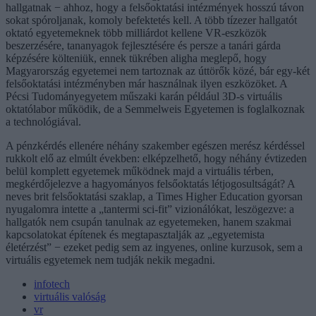
hallgatnak − ahhoz, hogy a felsőoktatási intézmények hosszú távon
sokat spóroljanak, komoly befektetés kell. A több tízezer hallgatót
oktató egyetemeknek több milliárdot kellene VR-eszközök
beszerzésére, tananyagok fejlesztésére és persze a tanári gárda
képzésére költeniük, ennek tükrében aligha meglepő, hogy
Magyarország egyetemei nem tartoznak az úttörők közé, bár egy-két
felsőoktatási intézményben már használnak ilyen eszközöket. A
Pécsi Tudományegyetem műszaki karán például 3D-s virtuális
oktatólabor működik, de a Semmelweis Egyetemen is foglalkoznak
a technológiával.
A pénzkérdés ellenére néhány szakember egészen merész kérdéssel
rukkolt elő az elmúlt években: elképzelhető, hogy néhány évtizeden
belül komplett egyetemek működnek majd a virtuális térben,
megkérdőjelezve a hagyományos felsőoktatás létjogosultságát? A
neves brit felsőoktatási szaklap, a Times Higher Education gyorsan
nyugalomra intette a „tantermi sci-fit” vizionálókat, leszögezve: a
hallgatók nem csupán tanulnak az egyetemeken, hanem szakmai
kapcsolatokat építenek és megtapasztalják az „egyetemista
életérzést” − ezeket pedig sem az ingyenes, online kurzusok, sem a
virtuális egyetemek nem tudják nekik megadni.
infotech
virtuális valóság
vr