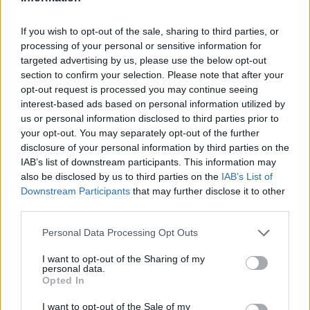
első VR-szemüveg piacra dobása előtt bebizonyította: így lehet a
leghatékonyabban tanulni. A negyvenes években kidolgozott, azóta
kiegészített és többször megkérdőjelezett Dale-féle elmélet szerint
If you wish to opt-out of the sale, sharing to third parties, or
egy átlagos ember az olvasott vagy hallott információknak
processing of your personal or sensitive information for
mindössze 10-20 százalékát jegyzi meg, míg a legeredményesebb
targeted advertising by us, please use the below opt-out
tanulási módszer, ha az elsajátítandó ismereteket alkalmazni kezdi,
section to confirm your selection. Please note that after your
például a leendő járműmérnökök autókat szednek szét és raknak
opt-out request is processed you may continue seeing
össze, az orvostanhallgatók műtéteket végeznek. Mindezt persze ma
már a virtuális valóságban.
interest-based ads based on personal information utilized by
us or personal information disclosed to third parties prior to
Hét fiatal magyar tehetség, akik lenyűgözték a
your opt-out. You may separately opt-out of the further
világot
disclosure of your personal information by third parties on the
IAB’s list of downstream participants. This information may
Hét fiatal tehetség, akik mind azt vallják: jókor jó
also be disclosed by us to third parties on the
IAB’s List of
emberekkel találkoztak, ennek köszönhetik sikereiket.
Downstream Participants
that may further disclose it to other
A Campus Plusz 2017 cikke. Van közöttük olyan, aki
third parties.
15 évesen gondolt egyet, és − bár akkor még a DNS-ről
sem tanult biológiaórán − bekéredzkedett egy
őssejtlaboratóriumba, hogy saját kutatásokat
Personal Data Processing Opt Outs
végezhessen.
I want to opt-out of the Sharing of my
personal data.
Mindenesetre az elmúlt évek kutatási eredményei biztatók. 2014-ben
Opted In
egy kutatócsoport a Stanford és egy dán egyetem 160 hallgatóján
tesztelte a „VR-tanulás” hatékonyságát: a csoport egyik fele
hagyományos eszközökkel, másik fele a Labster nevű virtuális
I want to opt-out of the Sale of my