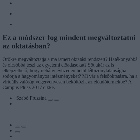
Ez a módszer fog mindent megváltoztatni
az oktatásban?
Örökre megváltoztatja a ma ismert oktatási rendszert? Hatékonyabbá
és olcsóbbá teszi az egyetemi előadásokat? Sőt akár az is
elképzelhető, hogy néhány évtizeden belül létbizonytalanságba
sodorja a hagyományos intézményeket? Mi vár a felsőoktatásra, ha a
virtuális valóság végérvényesen beköltözik az előadótermekbe? A
Campus Plusz 2017 cikke.
Szabó Fruzsina