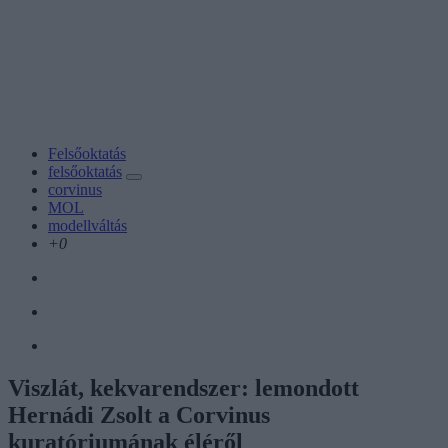
Felsőoktatás
felsőoktatás
corvinus
MOL
modellváltás
+0
Viszlát, kekvarendszer: lemondott
Hernádi Zsolt a Corvinus
kuratóriumának éléről