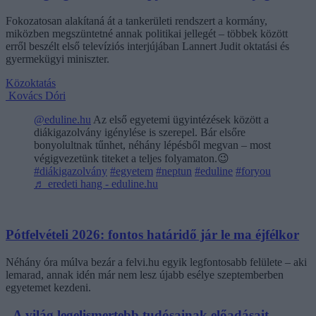
Fokozatosan alakítaná át a tankerületi rendszert a kormány,
miközben megszüntetné annak politikai jellegét – többek között
erről beszélt első televíziós interjújában Lannert Judit oktatási és
gyermekügyi miniszter.
Közoktatás
Kovács Dóri
@eduline.hu
Az első egyetemi ügyintézések között a
diákigazolvány igénylése is szerepel. Bár elsőre
bonyolultnak tűnhet, néhány lépésből megvan – most
végigvezetünk titeket a teljes folyamaton.😉
#diákigazolvány
#egyetem
#neptun
#eduline
#foryou
♬ eredeti hang - eduline.hu
Pótfelvételi 2026: fontos határidő jár le ma éjfélkor
Néhány óra múlva bezár a felvi.hu egyik legfontosabb felülete – aki
lemarad, annak idén már nem lesz újabb esélye szeptemberben
egyetemet kezdeni.
„A világ legelismertebb tudósainak előadásait