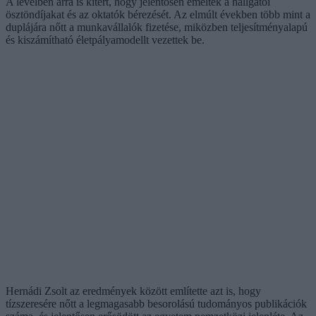
A levélben arra is kitért, hogy jelentősen emelték a hallgatói
ösztöndíjakat és az oktatók bérezését. Az elmúlt években több mint a
duplájára nőtt a munkavállalók fizetése, miközben teljesítményalapú
és kiszámítható életpályamodellt vezettek be.
Hernádi Zsolt az eredmények között említette azt is, hogy
tízszeresére nőtt a legmagasabb besorolású tudományos publikációk