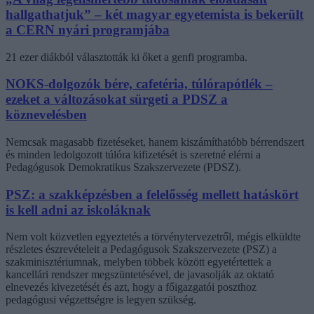
hallgathatjuk” – két magyar egyetemista is bekerült
a CERN nyári programjába
21 ezer diákból választották ki őket a genfi programba.
NOKS-dolgozók bére, cafetéria, túlórapótlék –
ezeket a változásokat sürgeti a PDSZ a
köznevelésben
Nemcsak magasabb fizetéseket, hanem kiszámíthatóbb bérrendszert
és minden ledolgozott túlóra kifizetését is szeretné elérni a
Pedagógusok Demokratikus Szakszervezete (PDSZ).
PSZ: a szakképzésben a felelősség mellett hatáskört
is kell adni az iskoláknak
Nem volt közvetlen egyeztetés a törvénytervezetről, mégis elküldte
részletes észrevételeit a Pedagógusok Szakszervezete (PSZ) a
szakminisztériumnak, melyben többek között egyetértettek a
kancellári rendszer megszüntetésével, de javasolják az oktató
elnevezés kivezetését és azt, hogy a főigazgatói poszthoz
pedagógusi végzettségre is legyen szükség.