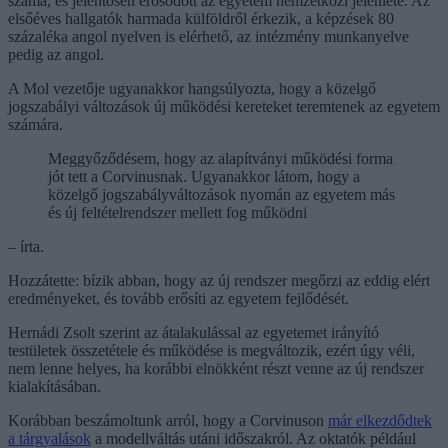
száma, és jelentősen erősödött az egyetem nemzetközi jelenléte. Az
elsőéves hallgatók harmada külföldről érkezik, a képzések 80
százaléka angol nyelven is elérhető, az intézmény munkanyelve
pedig az angol.
A Mol vezetője ugyanakkor hangsúlyozta, hogy a közelgő
jogszabályi változások új működési kereteket teremtenek az egyetem
számára.
Meggyőződésem, hogy az alapítványi működési forma
jót tett a Corvinusnak. Ugyanakkor látom, hogy a
közelgő jogszabályváltozások nyomán az egyetem más
és új feltételrendszer mellett fog működni
– írta.
Hozzátette: bízik abban, hogy az új rendszer megőrzi az eddig elért
eredményeket, és tovább erősíti az egyetem fejlődését.
Hernádi Zsolt szerint az átalakulással az egyetemet irányító
testületek összetétele és működése is megváltozik, ezért úgy véli,
nem lenne helyes, ha korábbi elnökként részt venne az új rendszer
kialakításában.
Korábban beszámoltunk arról, hogy a Corvinuson
már elkezdődtek
a tárgyalások
a modellváltás utáni időszakról. Az oktatók például