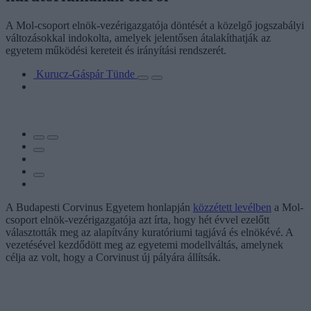
A Mol-csoport elnök-vezérigazgatója döntését a közelgő jogszabályi
változásokkal indokolta, amelyek jelentősen átalakíthatják az
egyetem működési kereteit és irányítási rendszerét.
Kurucz-Gáspár Tünde
A Budapesti Corvinus Egyetem honlapján
közzétett levélben
a Mol-
csoport elnök-vezérigazgatója azt írta, hogy hét évvel ezelőtt
választották meg az alapítvány kuratóriumi tagjává és elnökévé. A
vezetésével kezdődött meg az egyetemi modellváltás, amelynek
célja az volt, hogy a Corvinust új pályára állítsák.