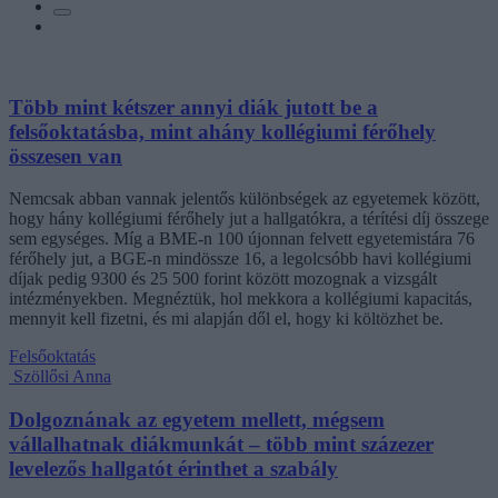
Több mint kétszer annyi diák jutott be a
felsőoktatásba, mint ahány kollégiumi férőhely
összesen van
Nemcsak abban vannak jelentős különbségek az egyetemek között,
hogy hány kollégiumi férőhely jut a hallgatókra, a térítési díj összege
sem egységes. Míg a BME-n 100 újonnan felvett egyetemistára 76
férőhely jut, a BGE-n mindössze 16, a legolcsóbb havi kollégiumi
díjak pedig 9300 és 25 500 forint között mozognak a vizsgált
intézményekben. Megnéztük, hol mekkora a kollégiumi kapacitás,
mennyit kell fizetni, és mi alapján dől el, hogy ki költözhet be.
Felsőoktatás
Szöllősi Anna
Dolgoznának az egyetem mellett, mégsem
vállalhatnak diákmunkát – több mint százezer
levelezős hallgatót érinthet a szabály