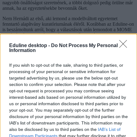
nagyobb önállóságot szeretnének, a többi dolgozó pedig örülne már
annak, ha az egyeztetésekbe bevonnák őket.
Nem Hernádi az első, aki lemond a modellváltott egyetemet
fenntartó alapítvány kuratóriumának éléről. Korábban az Eduline-on
is beszámoltunk arról, hogy a választások után lemondott a MOME
alapítványának kuratóriuma és felügyelőbizottsága. A Fideszhez sok
szálon köthető
Böszörményi-Nagy Gergely
az alapítói jogokat az
Eduline desktop -
Do Not Process My Personal
újonnan felálló Oktatási Minisztériumnak ajánlotta fel.
Information
If you wish to opt-out of the sale, sharing to third parties, or
A jóval magasabb ösztöndíjak miatt sem szeretnének
processing of your personal or sensitive information for
a diákok visszatérni a kekva előtti rendszerhez a
targeted advertising by us, please use the below opt-out
Corvinuson
section to confirm your selection. Please note that after your
opt-out request is processed you may continue seeing
Egy diák szerint a két-háromszoros ösztöndíjak miatt a mostani
interest-based ads based on personal information utilized by
rendszerben kevesebbet kell az egyetem mellett dolgozniuk, egy
us or personal information disclosed to third parties prior to
másik hallgató viszont a demokratikus működéshez való
visszatérésre helyezte a hangsúlyt. Az oktatók nagyobb önállóságot
your opt-out. You may separately opt-out of the further
szeretnének, a többi dolgozó pedig örülne már annak, ha az
disclosure of your personal information by third parties on the
egyeztetésekbe bevonnák őket – ez derült ki azon a fórumon,
IAB’s list of downstream participants. This information may
amelyet a Corvinuson tartottak azzal kapcsolatban, hogyan
also be disclosed by us to third parties on the
IAB’s List of
működjön az egyetem a kekvaidőszak után.
Downstream Participants
that may further disclose it to other