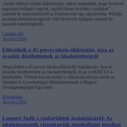
„Szinte bárhol voltam állásinterjún, mikor megtudták, hogy levelező
tagozatos hallgató vagyok, egyből húzni kezdték a szájukat” –
számolt be tapasztalatairól az Eduline-nak egy egyetemista. Példája
azonban korántsem egyedi: több levelezős hallgató számolt be
hasonló nehézségekről.
Campus life
Kovács Dóri
Eltörölnék a 45 perces iskola-előkészítőt, újra az
óvodák dönthetnének az iskolaérettségről
Megszűnhet a 45 perces iskola-előkészítő foglalkozás, újra az
óvodák dönthetnének az iskolaérettségről, és az oviKRÉTA is
átalakulhat. Többek között ezeket a változtatásokat javasolta az
Oktatási és Gyermekügyi Minisztériumnak a Magyar
Óvodapedagógiai Egyesület.
Közoktatás
Kovács Dóri
Lannert Judit a tankerületek átalakításáról: Az
iskolaigazgatók visszakapják munkáltatói jogaikat