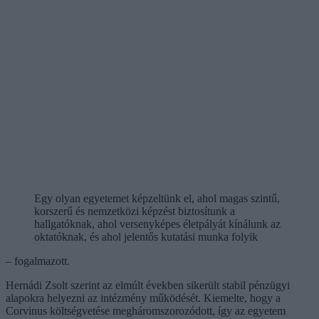
Egy olyan egyetemet képzeltünk el, ahol magas szintű,
korszerű és nemzetközi képzést biztosítunk a
hallgatóknak, ahol versenyképes életpályát kínálunk az
oktatóknak, és ahol jelentős kutatási munka folyik
– fogalmazott.
Hernádi Zsolt szerint az elmúlt években sikerült stabil pénzügyi
alapokra helyezni az intézmény működését. Kiemelte, hogy a
Corvinus költségvetése megháromszorozódott, így az egyetem