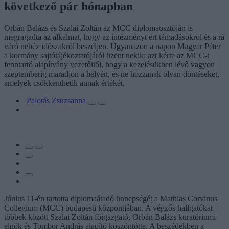
következő pár hónapban
Orbán Balázs és Szalai Zoltán az MCC diplomaosztóján is
megragadta az alkalmat, hogy az intézményt ért támadásokról és a rá
váró nehéz időszakról beszéljen. Ugyanazon a napon Magyar Péter
a kormány sajtótájékoztatójáról üzent nekik: azt kérte az MCC-t
fenntartó alapítvány vezetőitől, hogy a kezelésükben lévő vagyon
szeptemberig maradjon a helyén, és ne hozzanak olyan döntéseket,
amelyek csökkenthetik annak értékét.
Palotás Zsuzsanna
Június 11-én tartotta diplomaátadó ünnepségét a Mathias Corvinus
Collegium (MCC) budapesti központjában. A végzős hallgatókat
többek között Szalai Zoltán főigazgató, Orbán Balázs kuratóriumi
elnök és Tombor András alapító köszöntötte. A beszédekben a