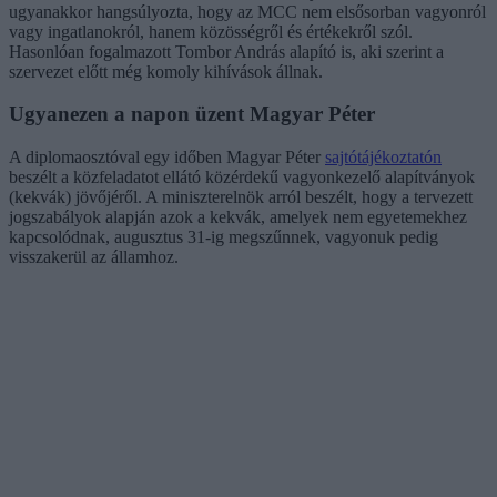
ugyanakkor hangsúlyozta, hogy az MCC nem elsősorban vagyonról
vagy ingatlanokról, hanem közösségről és értékekről szól.
Hasonlóan fogalmazott Tombor András alapító is, aki szerint a
szervezet előtt még komoly kihívások állnak.
Ugyanezen a napon üzent Magyar Péter
A diplomaosztóval egy időben Magyar Péter
sajtótájékoztatón
beszélt a közfeladatot ellátó közérdekű vagyonkezelő alapítványok
(kekvák) jövőjéről. A miniszterelnök arról beszélt, hogy a tervezett
jogszabályok alapján azok a kekvák, amelyek nem egyetemekhez
kapcsolódnak, augusztus 31-ig megszűnnek, vagyonuk pedig
visszakerül az államhoz.