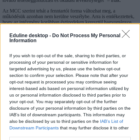
tovább tehetséggondozási és oktatási tevékenységét” – írták.
Az MCC szerint tehát a fenntartói forma változhat meg, a
működésük azonban nem kerülne veszélybe. Arra is emlékeztettek,
hogy az intézmény korábban évtizedeken keresztül hagyományos
alapítványként működött.
Eduline desktop -
Do Not Process My Personal
A szervezet emellett arról is beszámolt, hogy több ezer aláírás gyűlt
Information
össze az MCC hallgatói által indított „Őrizzük meg az MCC-t!”
petíció mellett, amely az intézmény jelenlegi tehetséggondozó
programjainak fenntartását támogatja.
If you wish to opt-out of the sale, sharing to third parties, or
processing of your personal or sensitive information for
targeted advertising by us, please use the below opt-out
section to confirm your selection. Please note that after your
Így épülhet le szépen lassan az MCC
opt-out request is processed you may continue seeing
interest-based ads based on personal information utilized by
Ha megszűnik a közérdekű vagyonkezelő alapítványok (kekvák)
us or personal information disclosed to third parties prior to
rendszere, az MCC elveszítheti működésének fő pénzügyi alapjait.
Scheiring Gábor közgazdász-szociológus szerint a Libri önmagában
your opt-out. You may separately opt-out of the further
nem képes finanszírozni a jelenlegi méretű szervezetet.
disclosure of your personal information by third parties on the
IAB’s list of downstream participants. This information may
also be disclosed by us to third parties on the
IAB’s List of
Downstream Participants
that may further disclose it to other
third parties.