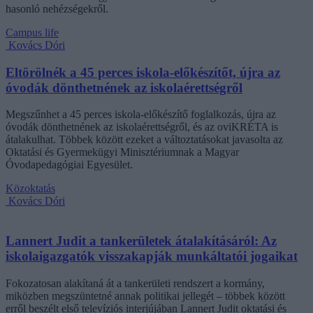
hasonló nehézségekről.
Campus life
Kovács Dóri
Eltörölnék a 45 perces iskola-előkészítőt, újra az
óvodák dönthetnének az iskolaérettségről
Megszűnhet a 45 perces iskola-előkészítő foglalkozás, újra az
óvodák dönthetnének az iskolaérettségről, és az oviKRÉTA is
átalakulhat. Többek között ezeket a változtatásokat javasolta az
Oktatási és Gyermekügyi Minisztériumnak a Magyar
Óvodapedagógiai Egyesület.
Közoktatás
Kovács Dóri
Lannert Judit a tankerületek átalakításáról: Az
iskolaigazgatók visszakapják munkáltatói jogaikat
Fokozatosan alakítaná át a tankerületi rendszert a kormány,
miközben megszüntetné annak politikai jellegét – többek között
erről beszélt első televíziós interjújában Lannert Judit oktatási és