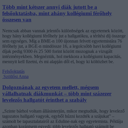
Több mint kétszer annyi diák jutott be a
felsőoktatásba, mint ahány kollégiumi férőhely
összesen van
Nemcsak abban vannak jelentős különbségek az egyetemek között,
hogy hány kollégiumi férőhely jut a hallgatókra, a térítési díj összege
sem egységes. Míg a BME-n 100 újonnan felvett egyetemistára 76
férőhely jut, a BGE-n mindössze 16, a legolcsóbb havi kollégiumi
díjak pedig 9300 és 25 500 forint között mozognak a vizsgált
intézményekben. Megnéztük, hol mekkora a kollégiumi kapacitás,
mennyit kell fizetni, és mi alapján dől el, hogy ki költözhet be.
Felsőoktatás
Szöllősi Anna
Dolgoznának az egyetem mellett, mégsem
vállalhatnak diákmunkát – több mint százezer
levelezős hallgatót érinthet a szabály
„Szinte bárhol voltam állásinterjún, mikor megtudták, hogy levelező
tagozatos hallgató vagyok, egyből húzni kezdték a szájukat” –
számolt be tapasztalatairól az Eduline-nak egy egyetemista. Példája
azonban korántsem egyedi: több levelezős hallgató számolt be