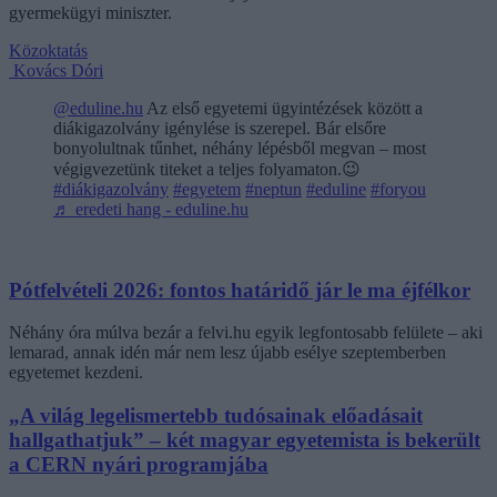
gyermekügyi miniszter.
Közoktatás
Kovács Dóri
@eduline.hu
Az első egyetemi ügyintézések között a
diákigazolvány igénylése is szerepel. Bár elsőre
bonyolultnak tűnhet, néhány lépésből megvan – most
végigvezetünk titeket a teljes folyamaton.😉
#diákigazolvány
#egyetem
#neptun
#eduline
#foryou
♬ eredeti hang - eduline.hu
Pótfelvételi 2026: fontos határidő jár le ma éjfélkor
Néhány óra múlva bezár a felvi.hu egyik legfontosabb felülete – aki
lemarad, annak idén már nem lesz újabb esélye szeptemberben
egyetemet kezdeni.
„A világ legelismertebb tudósainak előadásait
hallgathatjuk” – két magyar egyetemista is bekerült
a CERN nyári programjába