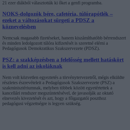
21 ezer diákból választották ki őket a genfi programba.
NOKS-dolgozók bére, cafetéria, túlórapótlék –
ezeket a változásokat sürgeti a PDSZ a
köznevelésben
Nemcsak magasabb fizetéseket, hanem kiszámíthatóbb bérrendszert
és minden ledolgozott túlóra kifizetését is szeretné elérni a
Pedagógusok Demokratikus Szakszervezete (PDSZ).
PSZ: a szakképzésben a felelősség mellett hatáskört
is kell adni az iskoláknak
Nem volt közvetlen egyeztetés a törvénytervezetről, mégis elküldte
részletes észrevételeit a Pedagógusok Szakszervezete (PSZ) a
szakminisztériumnak, melyben többek között egyetértettek a
kancellári rendszer megszüntetésével, de javasolják az oktató
elnevezés kivezetését és azt, hogy a főigazgatói poszthoz
pedagógusi végzettségre is legyen szükség.