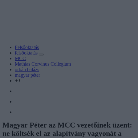
Felsőoktatás
felsőoktatás
MCC
Mathias Corvinus Collegium
orbán balázs
magyar péter
+1
Magyar Péter az MCC vezetőinek üzent:
ne költsék el az alapítvány vagyonát a