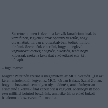
Szeretném innen is üzenni a kekvák kuratóriumainak és
vezetőinek, legyenek azok operatív vezetők, hogy
olvashatják, mi van a jogszabályban, tudják, mi fog
történni. Szeretnénk elkerülni, hogy a meglévő
vagyonokat esetleg elvigyék, elköltsék, tehát hogy
kifosszák ezeket a kekvákat a következő egy-két
hónapban
– fogalmazott.
Magyar Péter név szerint is megemlítette az MCC vezetőit. „Én azt
kérem mindenkitől, legyen az MCC, Orbán Balázs, Szalai Zoltán,
hogy ne hozzanak semmilyen olyan döntést, ami hátrányosan
érinthetné a kekvák által kezelt óriási vagyont. Merthogy itt több
ezer milliárd forintról beszélünk, amit sikerült az előző bukott
hatalomnak kiszerveznie” – mondta.