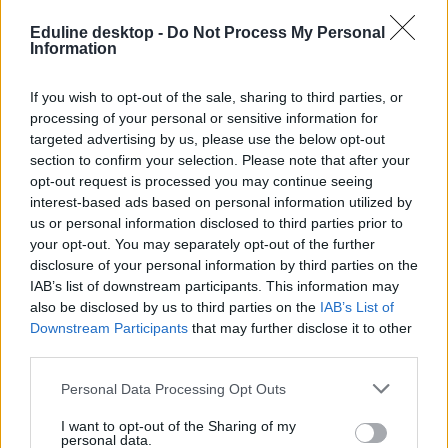
Eduline desktop -
Do Not Process My Personal
Information
Egy a KáBé önszerveződő csoport által készített matricái közül.
Blikk
If you wish to opt-out of the sale, sharing to third parties, or
A szenátusi ülés után arról kérdeztük a megjelent diákokat, hogy
processing of your personal or sensitive information for
lesz-e folytatása a KáBé által szervezett megmozdulásoknak annak
targeted advertising by us, please use the below opt-out
fényében, hogy nem érezték azt, hogy igazán figyelnének rájuk. A
mozgalom szervezői megerősítették, hogy lesz folytatás, nem
section to confirm your selection. Please note that after your
hagyják annyiban a harcot és továbbra is kulturált keretek között
opt-out request is processed you may continue seeing
fogják az egyetem vezetése felé közölni a véleményüket.
interest-based ads based on personal information utilized by
us or personal information disclosed to third parties prior to
your opt-out. You may separately opt-out of the further
disclosure of your personal information by third parties on the
IAB’s list of downstream participants. This information may
also be disclosed by us to third parties on the
IAB’s List of
Downstream Participants
that may further disclose it to other
third parties.
Personal Data Processing Opt Outs
I want to opt-out of the Sharing of my
personal data.