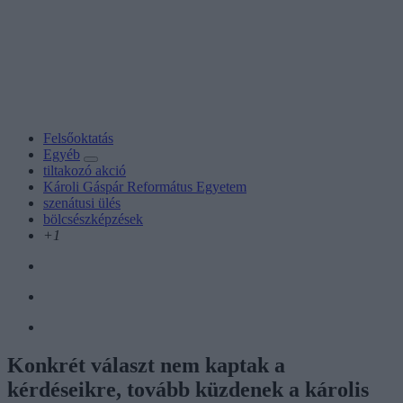
Felsőoktatás
Egyéb
tiltakozó akció
Károli Gáspár Református Egyetem
szenátusi ülés
bölcsészképzések
+1
Konkrét választ nem kaptak a
kérdéseikre, tovább küzdenek a károlis