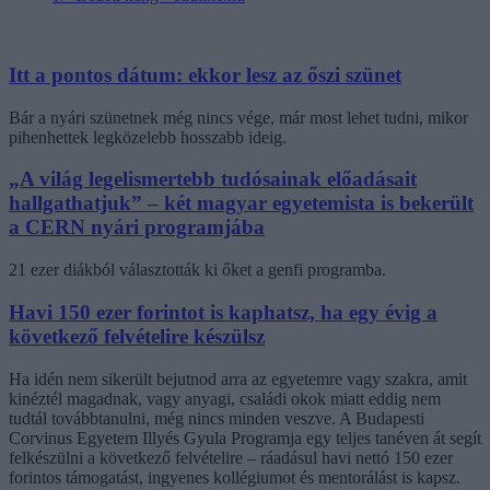
Itt a pontos dátum: ekkor lesz az őszi szünet
Bár a nyári szünetnek még nincs vége, már most lehet tudni, mikor
pihenhettek legközelebb hosszabb ideig.
„A világ legelismertebb tudósainak előadásait
hallgathatjuk” – két magyar egyetemista is bekerült
a CERN nyári programjába
21 ezer diákból választották ki őket a genfi programba.
Havi 150 ezer forintot is kaphatsz, ha egy évig a
következő felvételire készülsz
Ha idén nem sikerült bejutnod arra az egyetemre vagy szakra, amit
kinéztél magadnak, vagy anyagi, családi okok miatt eddig nem
tudtál továbbtanulni, még nincs minden veszve. A Budapesti
Corvinus Egyetem Illyés Gyula Programja egy teljes tanéven át segít
felkészülni a következő felvételire – ráadásul havi nettó 150 ezer
forintos támogatást, ingyenes kollégiumot és mentorálást is kapsz.