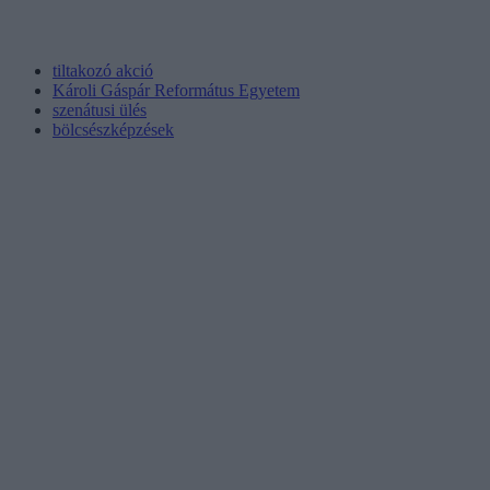
tiltakozó akció
Károli Gáspár Református Egyetem
szenátusi ülés
bölcsészképzések