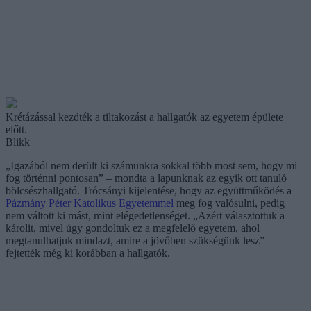
Krétázással kezdték a tiltakozást a hallgatók az egyetem épülete
előtt.
Blikk
„Igazából nem derült ki számunkra sokkal több most sem, hogy mi
fog történni pontosan” – mondta a lapunknak az egyik ott tanuló
bölcsészhallgató. Trócsányi kijelentése, hogy az együttműködés a
Pázmány Péter Katolikus Egyetemmel
meg fog valósulni, pedig
nem váltott ki mást, mint elégedetlenséget. „Azért választottuk a
károlit, mivel úgy gondoltuk ez a megfelelő egyetem, ahol
megtanulhatjuk mindazt, amire a jövőben szükségünk lesz” –
fejtették még ki korábban a hallgatók.