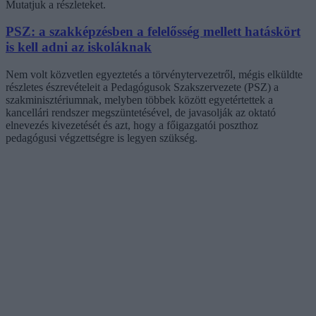
Mutatjuk a részleteket.
PSZ: a szakképzésben a felelősség mellett hatáskört
is kell adni az iskoláknak
Nem volt közvetlen egyeztetés a törvénytervezetről, mégis elküldte
részletes észrevételeit a Pedagógusok Szakszervezete (PSZ) a
szakminisztériumnak, melyben többek között egyetértettek a
kancellári rendszer megszüntetésével, de javasolják az oktató
elnevezés kivezetését és azt, hogy a főigazgatói poszthoz
pedagógusi végzettségre is legyen szükség.