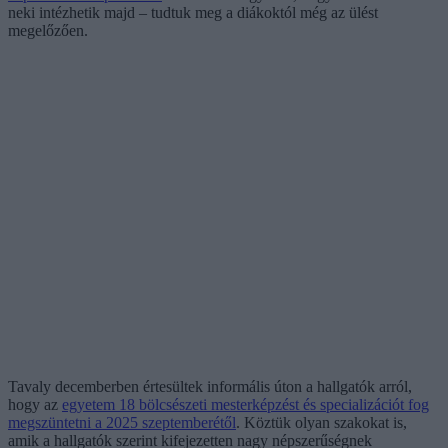
neki intézhetik majd – tudtuk meg a diákoktól még az ülést
megelőzően.
Tavaly decemberben értesültek informális úton a hallgatók arról,
hogy az
egyetem 18 bölcsészeti mesterképzést és specializációt fog
megszüntetni a 2025 szeptemberétől
. Köztük olyan szakokat is,
amik a hallgatók szerint kifejezetten nagy népszerűségnek