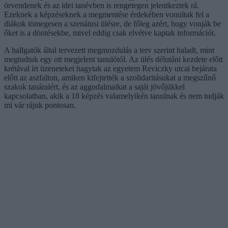
örvendenek és az idei tanévben is rengetegen jelentkeztek rá.
Ezeknek a képzéseknek a megmentése érdekében vonultak fel a
diákok tömegesen a szenátusi ülésre, de főleg azért, hogy vonják be
őket is a döntésekbe, mivel eddig csak elvétve kaptak információt.
A hallgatók által tervezett megmozdulás a terv szerint haladt, mint
megtudtuk egy ott megjelent tanulótól. Az ülés délutáni kezdete előtt
krétával írt üzeneteket hagytak az egyetem Reviczky utcai bejárata
előtt az aszfalton, amiken kifejtették a szolidaritásukat a megszűnő
szakok tanáraiért, és az aggodalmaikat a saját jövőjükkel
kapcsolatban, akik a 18 képzés valamelyikén tanulnak és nem tudják
mi vár rájuk pontosan.