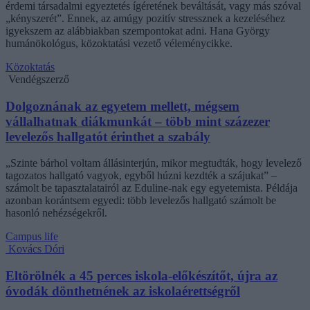
érdemi társadalmi egyeztetés ígéretének beváltását, vagy más szóval
„kényszerét”. Ennek, az amúgy pozitív stressznek a kezeléséhez
igyekszem az alábbiakban szempontokat adni. Hana György
humánökológus, közoktatási vezető véleménycikke.
Közoktatás
Vendégszerző
Dolgoznának az egyetem mellett, mégsem
vállalhatnak diákmunkát – több mint százezer
levelezős hallgatót érinthet a szabály
„Szinte bárhol voltam állásinterjún, mikor megtudták, hogy levelező
tagozatos hallgató vagyok, egyből húzni kezdték a szájukat” –
számolt be tapasztalatairól az Eduline-nak egy egyetemista. Példája
azonban korántsem egyedi: több levelezős hallgató számolt be
hasonló nehézségekről.
Campus life
Kovács Dóri
Eltörölnék a 45 perces iskola-előkészítőt, újra az
óvodák dönthetnének az iskolaérettségről