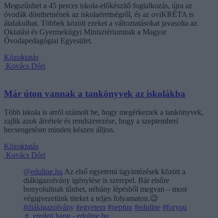
Megszűnhet a 45 perces iskola-előkészítő foglalkozás, újra az
óvodák dönthetnének az iskolaérettségről, és az oviKRÉTA is
átalakulhat. Többek között ezeket a változtatásokat javasolta az
Oktatási és Gyermekügyi Minisztériumnak a Magyar
Óvodapedagógiai Egyesület.
Közoktatás
Kovács Dóri
Már úton vannak a tankönyvek az iskolákba
Több iskola is arról számolt be, hogy megérkeztek a tankönyvek,
zajlik azok átvétele és rendszerezése, hogy a szeptemberi
becsengetésre minden készen álljon.
Közoktatás
Kovács Dóri
@eduline.hu
Az első egyetemi ügyintézések között a
diákigazolvány igénylése is szerepel. Bár elsőre
bonyolultnak tűnhet, néhány lépésből megvan – most
végigvezetünk titeket a teljes folyamaton.😉
#diákigazolvány
#egyetem
#neptun
#eduline
#foryou
♬ eredeti hang - eduline.hu