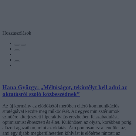
Hozzászólások
Hana György: „Méltóságot, tekintélyt kell adni az
oktatásról szóló közbeszédnek”
Az új kormány az elődökétől merőben eltérő kommunikációs
stratégiával kezdte meg működését. Az egyes minisztériumok
szintjére kiterjesztett hiperaktivitás érezhetően felszabadulást,
optimizmust ébresztett és éltet. Különösen az olyan, korábban porig
alázott ágazatban, mint az oktatás. Ám pontosan ez a lendület az,
ami egy újabb megkerülhetetlen kihívást is előtérbe rántott: az