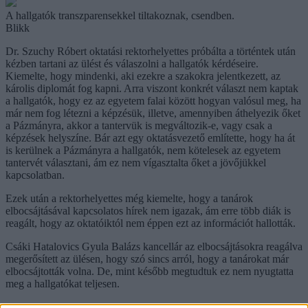
A hallgatók transzparensekkel tiltakoznak, csendben.
Blikk
Dr. Szuchy Róbert oktatási rektorhelyettes próbálta a történtek után
kézben tartani az ülést és válaszolni a hallgatók kérdéseire.
Kiemelte, hogy mindenki, aki ezekre a szakokra jelentkezett, az
károlis diplomát fog kapni. Arra viszont konkrét választ nem kaptak
a hallgatók, hogy ez az egyetem falai között hogyan valósul meg, ha
már nem fog létezni a képzésük, illetve, amennyiben áthelyezik őket
a Pázmányra, akkor a tantervük is megváltozik-e, vagy csak a
képzések helyszíne. Bár azt egy oktatásvezető említette, hogy ha át
is kerülnek a Pázmányra a hallgatók, nem kötelesek az egyetem
tantervét választani, ám ez nem vígasztalta őket a jövőjükkel
kapcsolatban.
Ezek után a rektorhelyettes még kiemelte, hogy a tanárok
elbocsájtásával kapcsolatos hírek nem igazak, ám erre több diák is
reagált, hogy az oktatóiktól nem éppen ezt az információt hallották.
Csáki Hatalovics Gyula Balázs kancellár az elbocsájtásokra reagálva
megerősített az ülésen, hogy szó sincs arról, hogy a tanárokat már
elbocsájtották volna. De, mint később megtudtuk ez nem nyugtatta
meg a hallgatókat teljesen.