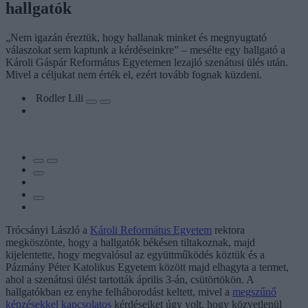
hallgatók
„Nem igazán éreztük, hogy hallanak minket és megnyugtató
válaszokat sem kaptunk a kérdéseinkre” – mesélte egy hallgató a
Károli Gáspár Református Egyetemen lezajló szenátusi ülés után.
Mivel a céljukat nem érték el, ezért tovább fognak küzdeni.
Rodler Lili
Trócsányi László a
Károli Református Egyetem
rektora
megköszönte, hogy a hallgatók békésen tiltakoznak, majd
kijelentette, hogy megvalósul az együttműködés köztük és a
Pázmány Péter Katolikus Egyetem között majd elhagyta a termet,
ahol a szenátusi ülést tartották április 3-án, csütörtökön. A
hallgatókban ez enyhe felháborodást keltett, mivel a
megszűnő
képzésekkel kapcsolatos
kérdéseiket úgy volt, hogy közvetlenül