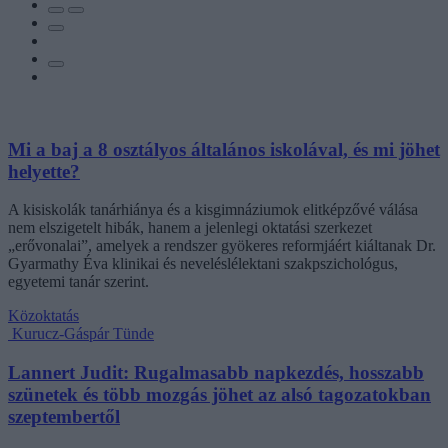
Mi a baj a 8 osztályos általános iskolával, és mi jöhet
helyette?
A kisiskolák tanárhiánya és a kisgimnáziumok elitképzővé válása
nem elszigetelt hibák, hanem a jelenlegi oktatási szerkezet
„erővonalai”, amelyek a rendszer gyökeres reformjáért kiáltanak Dr.
Gyarmathy Éva klinikai és neveléslélektani szakpszichológus,
egyetemi tanár szerint.
Közoktatás
Kurucz-Gáspár Tünde
Lannert Judit: Rugalmasabb napkezdés, hosszabb
szünetek és több mozgás jöhet az alsó tagozatokban
szeptembertől