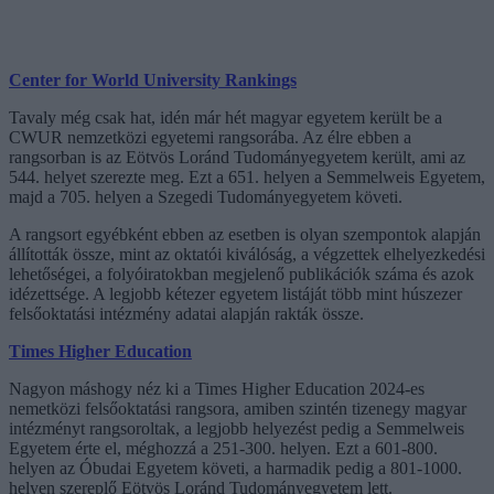
Center for World University Rankings
Tavaly még csak hat, idén már hét magyar egyetem került be a
CWUR nemzetközi egyetemi rangsorába. Az élre ebben a
rangsorban is az Eötvös Loránd Tudományegyetem került, ami az
544. helyet szerezte meg. Ezt a 651. helyen a Semmelweis Egyetem,
majd a 705. helyen a Szegedi Tudományegyetem követi.
A rangsort egyébként ebben az esetben is olyan szempontok alapján
állították össze, mint az oktatói kiválóság, a végzettek elhelyezkedési
lehetőségei, a folyóiratokban megjelenő publikációk száma és azok
idézettsége. A legjobb kétezer egyetem listáját több mint húszezer
felsőoktatási intézmény adatai alapján rakták össze.
Times Higher Education
Nagyon máshogy néz ki a Times Higher Education 2024-es
nemetközi felsőoktatási rangsora, amiben szintén tizenegy magyar
intézményt rangsoroltak, a legjobb helyezést pedig a Semmelweis
Egyetem érte el, méghozzá a 251-300. helyen. Ezt a 601-800.
helyen az Óbudai Egyetem követi, a harmadik pedig a 801-1000.
helyen szereplő Eötvös Loránd Tudományegyetem lett.