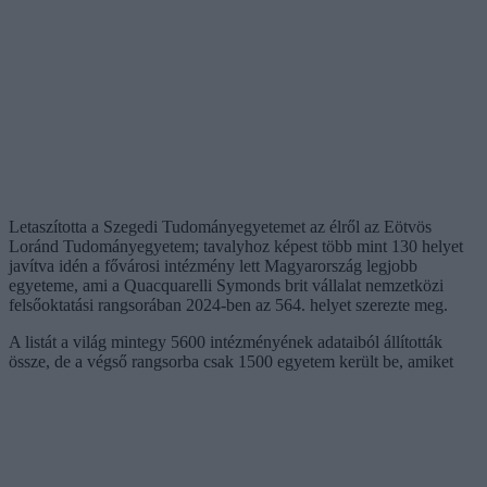
Letaszította a Szegedi Tudományegyetemet az élről az Eötvös
Loránd Tudományegyetem; tavalyhoz képest több mint 130 helyet
javítva idén a fővárosi intézmény lett Magyarország legjobb
egyeteme, ami a Quacquarelli Symonds brit vállalat nemzetközi
felsőoktatási rangsorában 2024-ben az 564. helyet szerezte meg.
A listát a világ mintegy 5600 intézményének adataiból állították
össze, de a végső rangsorba csak 1500 egyetem került be, amiket