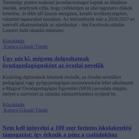
Tizennégy pontos szakmai javaslatcsomagot kaptak az általános
iskolák, amelynek célja, hogy csökkenjen az alsó tagozatos diákok
terhelése, és több idő jusson mozgásra, kreatív tevékenységekre,
valamint tapasztalati tanulásra. Az intézmények már a 2026/2027-es
tanévtől alkalmazhatják az ajánlásokat – írta Facebook-oldalán
Lannert Judit oktatási miniszter.
Közoktatás
Kurucz-Gáspár Tünde
Úgy néz ki, mégsem dolgozhatnak
óvodapedagógusként az óvodai nevelők
Kizárólag diplomások lehetnek óvónők, az óvodai nevelőket
pedagógiai vagy gyógypedagógiai asszisztensként lehet alkalmazni
a Magyar Óvodapedagógiai Egyesület (MOE) javaslata alapján,
melyet a szervezet az oktatási minisztériumhoz nyújtott be.
Közoktatás
Kurucz-Gáspár Tünde
Nem kell igényelni a 100 ezer forintos iskolakezdési
támogatást: így érkezik a pénz a családokhoz