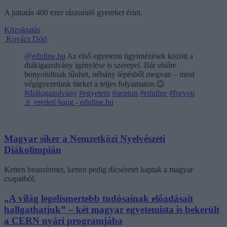
A juttatás 400 ezer rászoruló gyereket érint.
Közoktatás
Kovács Dóri
@eduline.hu
Az első egyetemi ügyintézések között a
diákigazolvány igénylése is szerepel. Bár elsőre
bonyolultnak tűnhet, néhány lépésből megvan – most
végigvezetünk titeket a teljes folyamaton.😉
#diákigazolvány
#egyetem
#neptun
#eduline
#foryou
♬ eredeti hang - eduline.hu
Magyar siker a Nemzetközi Nyelvészeti
Diákolimpián
Ketten bronzérmet, ketten pedig dicséretet kaptak a magyar
csapatból.
„A világ legelismertebb tudósainak előadásait
hallgathatjuk” – két magyar egyetemista is bekerült
a CERN nyári programjába