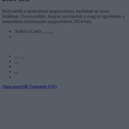
Helycserék a nemzetközi rangsorokban, hasítottak az orosz
listákban. Összeszedtük, hogyan szerepeltek a magyar egyetemek a
nemzetközi felsőoktatási rangsorokban 2024-ben.
Székács Linda
Quacquarelli Symonds (QS)