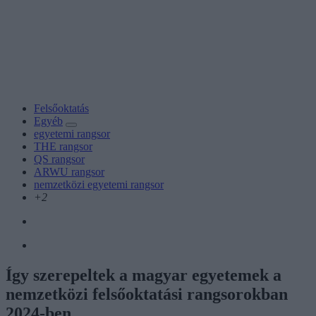
Felsőoktatás
Egyéb
egyetemi rangsor
THE rangsor
QS rangsor
ARWU rangsor
nemzetközi egyetemi rangsor
+2
Így szerepeltek a magyar egyetemek a
nemzetközi felsőoktatási rangsorokban
2024-ben