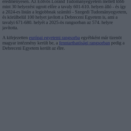
eredményesen. Az Eötvös Loránd Tudományegyetem mellett több
mint 30 helyezést ugrott előre a tavaly 601-610. helyen álló - és így
a 2024-es listán a legjobbnak számító - Szegedi Tudományegyetem,
és körülbelül 100 helyet javított a Debreceni Egyetem is, ami a
tavalyi 671-680. helyét a 2025-ös rangsorban az 574. helyre
javította.
A kifejezetten
európai egyetemi rangsorba
egyébként már tizenöt
magyar intézmény került be, a
fenntarthatósági rangsorban
pedig a
Debreceni Egyetem került az élre.