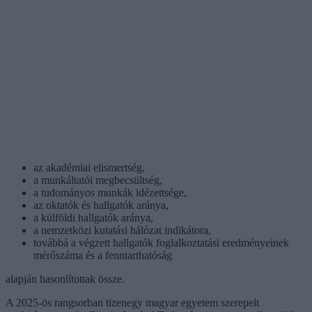
az akadémiai elismertség,
a munkáltatói megbecsültség,
a tudományos munkák idézettsége,
az oktatók és hallgatók aránya,
a külföldi hallgatók aránya,
a nemzetközi kutatási hálózat indikátora,
továbbá a végzett hallgatók foglalkoztatási eredményeinek
mérőszáma és a fenntarthatóság
alapján hasonlítottak össze.
A 2025-ös rangsorban tizenegy magyar egyetem szerepelt