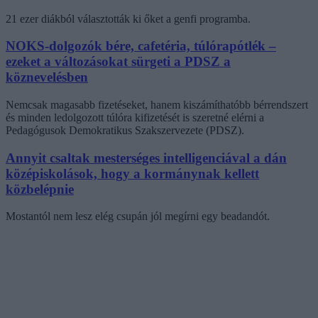
21 ezer diákból választották ki őket a genfi programba.
NOKS-dolgozók bére, cafetéria, túlórapótlék –
ezeket a változásokat sürgeti a PDSZ a
köznevelésben
Nemcsak magasabb fizetéseket, hanem kiszámíthatóbb bérrendszert
és minden ledolgozott túlóra kifizetését is szeretné elérni a
Pedagógusok Demokratikus Szakszervezete (PDSZ).
Annyit csaltak mesterséges intelligenciával a dán
középiskolások, hogy a kormánynak kellett
közbelépnie
Mostantól nem lesz elég csupán jól megírni egy beadandót.