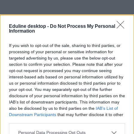
Eduline desktop -
Do Not Process My Personal
Information
If you wish to opt-out of the sale, sharing to third parties, or
Round University Ranking (RUR)
processing of your personal or sensitive information for
targeted advertising by us, please use the below opt-out
A Round University Rankings (RUR) moszkvai székhelyű egyetemi
rangsorkészítő cég 6 tudományterületen publikált tematikus
section to confirm your selection. Please note that after your
ranglistákat szeptember végén. Ezek a(z)
opt-out request is processed you may continue seeing
interest-based ads based on personal information utilized by
bölcsészettudományok,
us or personal information disclosed to third parties prior to
élettudományok,
your opt-out. You may separately opt-out of the further
orvostudományok,
természettudományok,
disclosure of your personal information by third parties on the
műszaki tudományok és
IAB’s list of downstream participants. This information may
társadalomtudományok,
also be disclosed by us to third parties on the
IAB’s List of
Downstream Participants
that may further disclose it to other
amik többségében a magyar egyetemek rendkívül jól szerepeltek. Az
third parties.
orvostudományok területén például a Debreceni Egyetem a 133.
helyet szerezte meg, a bölcsészettudományi rangsorban pedig a
Szegedi Tudományegyetem 2024-ben a 178. lett.
Personal Data Processing Opt Outs