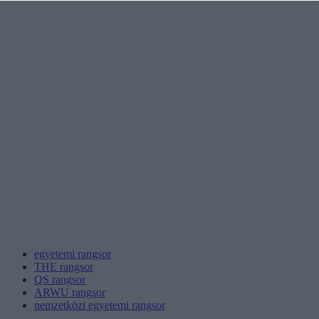
egyetemi rangsor
THE rangsor
QS rangsor
ARWU rangsor
nemzetközi egyetemi rangsor