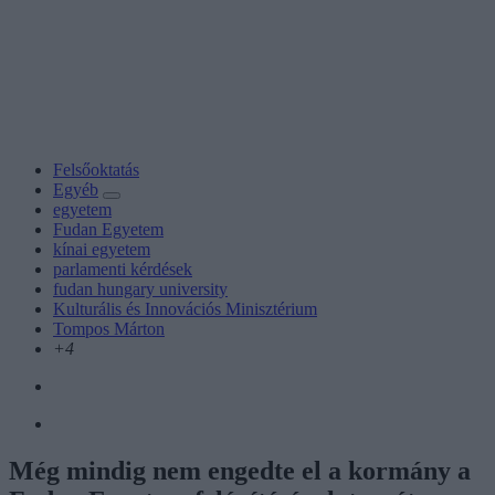
Felsőoktatás
Egyéb
egyetem
Fudan Egyetem
kínai egyetem
parlamenti kérdések
fudan hungary university
Kulturális és Innovációs Minisztérium
Tompos Márton
+4
Még mindig nem engedte el a kormány a