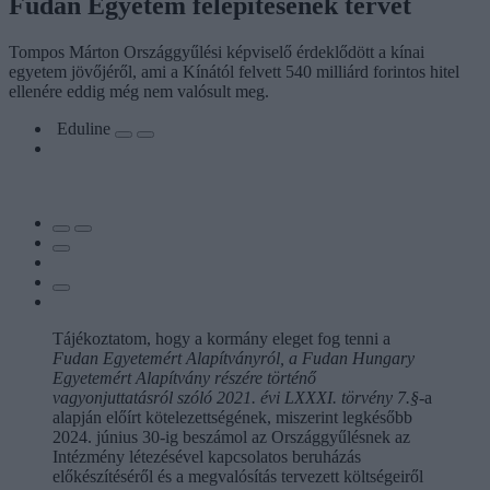
Fudan Egyetem felépítésének tervét
Tompos Márton Országgyűlési képviselő érdeklődött a kínai
egyetem jövőjéről, ami a Kínától felvett 540 milliárd forintos hitel
ellenére eddig még nem valósult meg.
Eduline
Tájékoztatom, hogy a kormány eleget fog tenni a
Fudan Egyetemért Alapítványról, a Fudan Hungary
Egyetemért Alapítvány részére történő
vagyonjuttatásról szóló 2021. évi LXXXI. törvény 7.§
-a
alapján előírt kötelezettségének, miszerint legkésőbb
2024. június 30-ig beszámol az Országgyűlésnek az
Intézmény létezésével kapcsolatos beruházás
előkészítéséről és a megvalósítás tervezett költségeiről