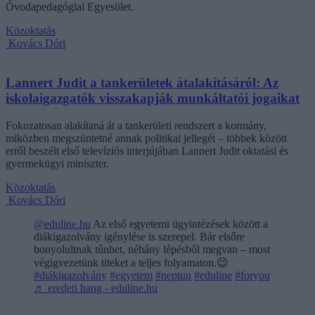
Óvodapedagógiai Egyesület.
Közoktatás
Kovács Dóri
Lannert Judit a tankerületek átalakításáról: Az
iskolaigazgatók visszakapják munkáltatói jogaikat
Fokozatosan alakítaná át a tankerületi rendszert a kormány,
miközben megszüntetné annak politikai jellegét – többek között
erről beszélt első televíziós interjújában Lannert Judit oktatási és
gyermekügyi miniszter.
Közoktatás
Kovács Dóri
@eduline.hu
Az első egyetemi ügyintézések között a
diákigazolvány igénylése is szerepel. Bár elsőre
bonyolultnak tűnhet, néhány lépésből megvan – most
végigvezetünk titeket a teljes folyamaton.😉
#diákigazolvány
#egyetem
#neptun
#eduline
#foryou
♬ eredeti hang - eduline.hu