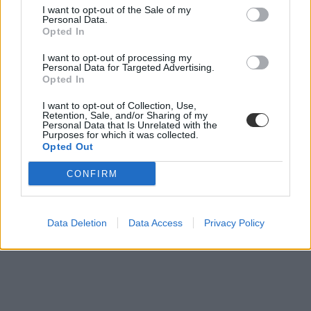
kínai egyetem
I want to opt-out of the Sale of my
parlamenti kérdések
Personal Data.
fudan hungary university
Opted In
Kulturális és Innovációs Minisztérium
Tompos Márton
I want to opt-out of processing my
Personal Data for Targeted Advertising.
Opted In
I want to opt-out of Collection, Use,
Retention, Sale, and/or Sharing of my
Personal Data that Is Unrelated with the
Purposes for which it was collected.
Opted Out
CONFIRM
Data Deletion
Data Access
Privacy Policy