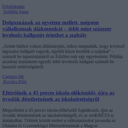
Felsőoktatás
Szöllősi Anna
Dolgoznának az egyetem mellett, mégsem
vállalhatnak diákmunkát – több mint százezer
levelezős hallgatót érinthet a szabály
„Szinte bárhol voltam állásinterjún, mikor megtudták, hogy levelező
tagozatos hallgató vagyok, egyből húzni kezdték a szájukat” –
számolt be tapasztalatairól az Eduline-nak egy egyetemista. Példája
azonban korántsem egyedi: több levelezős hallgató számolt be
hasonló nehézségekről.
Campus life
Kovács Dóri
Eltörölnék a 45 perces iskola-előkészítőt, újra az
óvodák dönthetnének az iskolaérettségről
Megszűnhet a 45 perces iskola-előkészítő foglalkozás, újra az
óvodák dönthetnének az iskolaérettségről, és az oviKRÉTA is
átalakulhat. Többek között ezeket a változtatásokat javasolta az
Oktatási és Gyermekügyi Minisztériumnak a Magyar