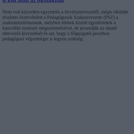
is kell adni az iskoláknak
Nem volt közvetlen egyeztetés a törvénytervezetről, mégis elküldte
részletes észrevételeit a Pedagógusok Szakszervezete (PSZ) a
szakminisztériumnak, melyben többek között egyetértettek a
kancellári rendszer megszüntetésével, de javasolják az oktató
elnevezés kivezetését és azt, hogy a főigazgatói poszthoz
pedagógusi végzettségre is legyen szükség.