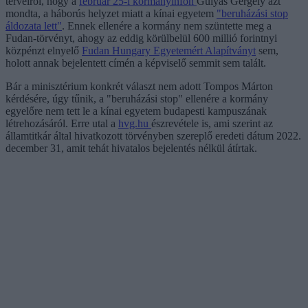
terveiről, hogy a
február 25-i kormányinfón
Gulyás Gergely azt
mondta, a háborús helyzet miatt a kínai egyetem
"beruházási stop
áldozata lett"
. Ennek ellenére a kormány nem szüntette meg a
Fudan-törvényt, ahogy az eddig körülbelül 600 millió forintnyi
közpénzt elnyelő
Fudan Hungary Egyetemért Alapítványt
sem,
holott annak bejelentett címén a képviselő semmit sem talált.
Bár a minisztérium konkrét választ nem adott Tompos Márton
kérdésére, úgy tűnik, a "beruházási stop" ellenére a kormány
egyelőre nem tett le a kínai egyetem budapesti kampuszának
létrehozásáról. Erre utal a
hvg.hu
észrevétele is, ami szerint az
államtitkár által hivatkozott törvényben szereplő eredeti dátum 2022.
december 31, amit tehát hivatalos bejelentés nélkül átírtak.