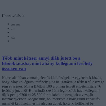
Hozzászólások
Több mint kétszer annyi diák jutott be a
felsőoktatásba, mint ahány kollégiumi férőhely
összesen van
Nemcsak abban vannak jelentős különbségek az egyetemek között,
hogy hány kollégiumi férőhely jut a hallgatókra, a térítési díj összege
sem egységes. Míg a BME-n 100 újonnan felvett egyetemistára 76
férőhely jut, a BGE-n mindössze 16, a legolcsóbb havi kollégiumi
díjak pedig 9300 és 25 500 forint között mozognak a vizsgált
intézményekben. Megnéztük, hol mekkora a kollégiumi kapacitás,
mennyit kell fizetni, és mi alapján dől el, hogy ki költözhet be.