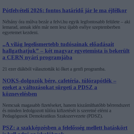
Pótfelvételi 2026: fontos határidő jár le ma éjfélkor
Néhány óra múlva bezár a felvi.hu egyik legfontosabb felülete – aki
lemarad, annak idén már nem lesz újabb esélye szeptemberben
egyetemet kezdeni.
„A világ legelismertebb tudósainak előadásait
hallgathatjuk” – két magyar egyetemista is bekerült
a CERN nyári programjába
21 ezer diákból választották ki őket a genfi programba.
NOKS-dolgozók bére, cafetéria, túlórapótlék –
ezeket a változásokat sürgeti a PDSZ a
köznevelésben
Nemcsak magasabb fizetéseket, hanem kiszámíthatóbb bérrendszert
és minden ledolgozott túlóra kifizetését is szeretné elérni a
Pedagógusok Demokratikus Szakszervezete (PDSZ).
PSZ: a szakképzésben a felelősség mellett hatáskört