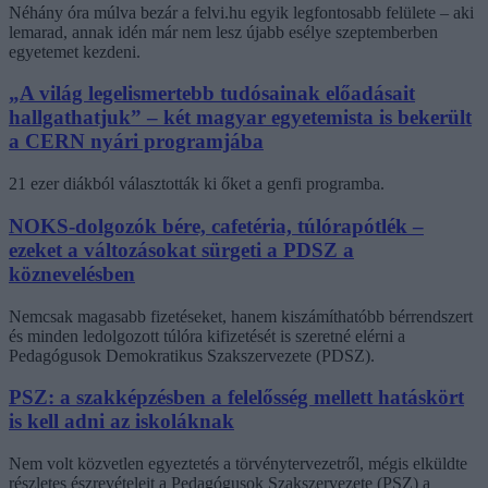
Néhány óra múlva bezár a felvi.hu egyik legfontosabb felülete – aki
lemarad, annak idén már nem lesz újabb esélye szeptemberben
egyetemet kezdeni.
„A világ legelismertebb tudósainak előadásait
hallgathatjuk” – két magyar egyetemista is bekerült
a CERN nyári programjába
21 ezer diákból választották ki őket a genfi programba.
NOKS-dolgozók bére, cafetéria, túlórapótlék –
ezeket a változásokat sürgeti a PDSZ a
köznevelésben
Nemcsak magasabb fizetéseket, hanem kiszámíthatóbb bérrendszert
és minden ledolgozott túlóra kifizetését is szeretné elérni a
Pedagógusok Demokratikus Szakszervezete (PDSZ).
PSZ: a szakképzésben a felelősség mellett hatáskört
is kell adni az iskoláknak
Nem volt közvetlen egyeztetés a törvénytervezetről, mégis elküldte
részletes észrevételeit a Pedagógusok Szakszervezete (PSZ) a