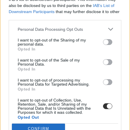
also be disclosed by us to third parties on the
IAB’s List of
Downstream Participants
that may further disclose it to other
third parties.
Personal Data Processing Opt Outs
I want to opt-out of the Sharing of my
personal data.
Opted In
I want to opt-out of the Sale of my
Personal Data.
Corvinus Egyetem
Opted In
nemzetközi egyetem
semmelweis egyetem
I want to opt-out of processing my
debreceni egyetem
Personal Data for Targeted Advertising.
szent istván egyetem
Opted In
szegedi tudományegyetem
miskolci egyetem
I want to opt-out of Collection, Use,
elte
Retention, Sale, and/or Sharing of my
egyetemi rangsor 2021
Personal Data that Is Unrelated with the
Purposes for which it was collected.
the 2021
Opted Out
egyetemi rangsor
THE rangsor
CONFIRM
nemzetközi egyetemi rangsor