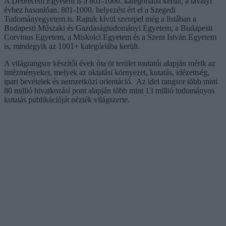
A Debreceni Egyetem is a 801-1000. kategóriába került, a tavalyi
évhez hasonlóan. 801-1000. helyezést ért el a Szegedi
Tudományegyetem is. Rajtuk kívül szerepel még a listában a
Budapesti Műszaki és Gazdaságtudományi Egyetem, a Budapesti
Corvinus Egyetem, a Miskolci Egyetem és a Szent István Egyetem
is, mindegyik az 1001+ kategóriába került.
A világrangsor készítői évek óta öt terület mutatói alapján mérik az
intézményeket, melyek az oktatási környezet, kutatás, idézettség,
ipari bevételek és nemzetközi orientáció. Az idei rangsor több mint
80 millió hivatkozási pont alapján több mint 13 millió tudományos
kutatás publikációját nézték világszerte.