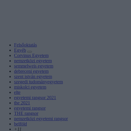
Felsőoktatás
Egyéb
Corvinus Egyetem
nemzetközi egyetem
semmelweis egyetem
debreceni egyetem
szent istván egyetem
szegedi tudományegyetem
miskolci egyetem
elte
egyetemi rangsor 2021
the 2021
egyetemi rangsor
THE rangsor
nemzetközi egyetemi rangsor
belföld
+11