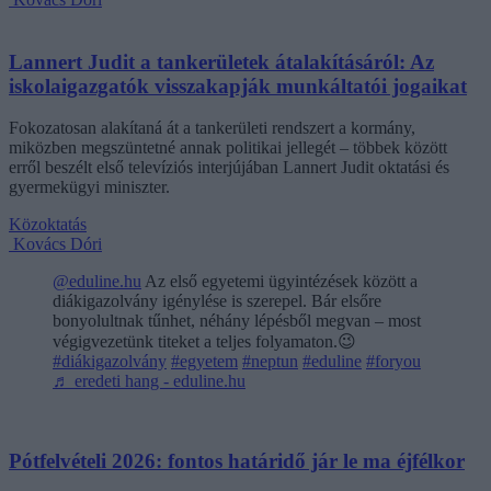
Lannert Judit a tankerületek átalakításáról: Az
iskolaigazgatók visszakapják munkáltatói jogaikat
Fokozatosan alakítaná át a tankerületi rendszert a kormány,
miközben megszüntetné annak politikai jellegét – többek között
erről beszélt első televíziós interjújában Lannert Judit oktatási és
gyermekügyi miniszter.
Közoktatás
Kovács Dóri
@eduline.hu
Az első egyetemi ügyintézések között a
diákigazolvány igénylése is szerepel. Bár elsőre
bonyolultnak tűnhet, néhány lépésből megvan – most
végigvezetünk titeket a teljes folyamaton.😉
#diákigazolvány
#egyetem
#neptun
#eduline
#foryou
♬ eredeti hang - eduline.hu
Pótfelvételi 2026: fontos határidő jár le ma éjfélkor