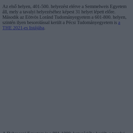
Az első helyen, 401-500. helyezést elérve a Semmelweis Egyetem
áll, mely a tavalyi helyezéséhez képest 31 helyet lépett előre.
Második az Eötvös Loránd Tudományegyetem a 601-800. helyen,
szintén ilyen besorolással került a Pécsi Tudományegyetem is
a
THE 2021-es listájába
.