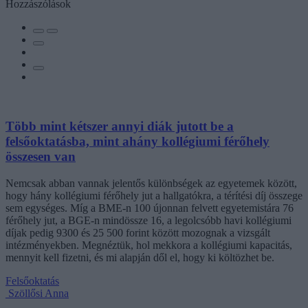
Hozzászólások
Több mint kétszer annyi diák jutott be a
felsőoktatásba, mint ahány kollégiumi férőhely
összesen van
Nemcsak abban vannak jelentős különbségek az egyetemek között,
hogy hány kollégiumi férőhely jut a hallgatókra, a térítési díj összege
sem egységes. Míg a BME-n 100 újonnan felvett egyetemistára 76
férőhely jut, a BGE-n mindössze 16, a legolcsóbb havi kollégiumi
díjak pedig 9300 és 25 500 forint között mozognak a vizsgált
intézményekben. Megnéztük, hol mekkora a kollégiumi kapacitás,
mennyit kell fizetni, és mi alapján dől el, hogy ki költözhet be.
Felsőoktatás
Szöllősi Anna