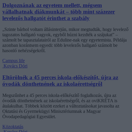
Dolgoznának az egyetem mellett, mégsem
vállalhatnak diákmunkát – több mint százezer
levelezős hallgatót érinthet a szabály
„Szinte bárhol voltam állásinterjún, mikor megtudták, hogy levelező
tagozatos hallgató vagyok, egyből húzni kezdték a szájukat” –
számolt be tapasztalatairól az Eduline-nak egy egyetemista. Példája
azonban korántsem egyedi: több levelezős hallgató számolt be
hasonló nehézségekről.
Campus life
Kovács Dóri
Eltörölnék a 45 perces iskola-előkészítőt, újra az
óvodák dönthetnének az iskolaérettségről
Megszűnhet a 45 perces iskola-előkészítő foglalkozás, újra az
óvodák dönthetnének az iskolaérettségről, és az oviKRÉTA is
átalakulhat. Többek között ezeket a változtatásokat javasolta az
Oktatási és Gyermekügyi Minisztériumnak a Magyar
Óvodapedagógiai Egyesület.
Közoktatás
Kovács Dóri