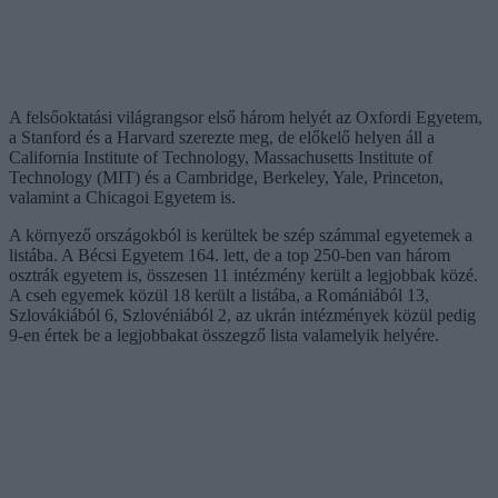
A felsőoktatási világrangsor első három helyét az Oxfordi Egyetem,
a Stanford és a Harvard szerezte meg, de előkelő helyen áll a
California Institute of Technology, Massachusetts Institute of
Technology (MIT) és a Cambridge, Berkeley, Yale, Princeton,
valamint a Chicagoi Egyetem is.
A környező országokból is kerültek be szép számmal egyetemek a
listába. A Bécsi Egyetem 164. lett, de a top 250-ben van három
osztrák egyetem is, összesen 11 intézmény került a legjobbak közé.
A cseh egyemek közül 18 került a listába, a Romániából 13,
Szlovákiából 6, Szlovéniából 2, az ukrán intézmények közül pedig
9-en értek be a legjobbakat összegző lista valamelyik helyére.