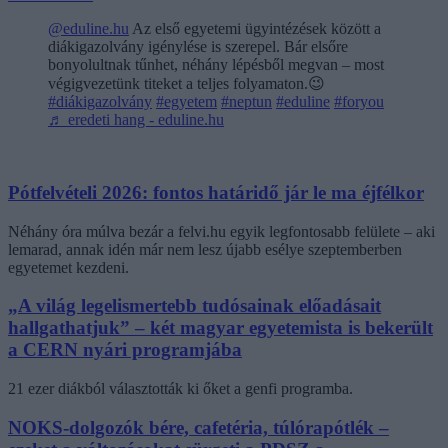
@eduline.hu
Az első egyetemi ügyintézések között a
diákigazolvány igénylése is szerepel. Bár elsőre
bonyolultnak tűnhet, néhány lépésből megvan – most
végigvezetünk titeket a teljes folyamaton.😉
#diákigazolvány
#egyetem
#neptun
#eduline
#foryou
♬ eredeti hang - eduline.hu
Pótfelvételi 2026: fontos határidő jár le ma éjfélkor
Néhány óra múlva bezár a felvi.hu egyik legfontosabb felülete – aki
lemarad, annak idén már nem lesz újabb esélye szeptemberben
egyetemet kezdeni.
„A világ legelismertebb tudósainak előadásait
hallgathatjuk” – két magyar egyetemista is bekerült
a CERN nyári programjába
21 ezer diákból választották ki őket a genfi programba.
NOKS-dolgozók bére, cafetéria, túlórapótlék –