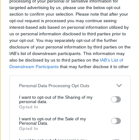
processing of your personal or sensitive information for
targeted advertising by us, please use the below opt-out
section to confirm your selection. Please note that after your
opt-out request is processed you may continue seeing
interest-based ads based on personal information utilized by
us or personal information disclosed to third parties prior to
Mesterséges intelligencia
your opt-out. You may separately opt-out of the further
robot
disclosure of your personal information by third parties on the
University of California
IAB’s list of downstream participants. This information may
pew research center
staphen hawking
also be disclosed by us to third parties on the
IAB’s List of
Downstream Participants
that may further disclose it to other
Hozzászólások
third parties.
Personal Data Processing Opt Outs
I want to opt-out of the Sharing of my
personal data.
Opted In
I want to opt-out of the Sale of my
Personal Data.
Több mint kétszer annyi diák jutott be a
Opted In
felsőoktatásba, mint ahány kollégiumi férőhely
összesen van