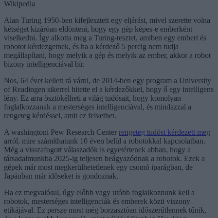
Wikipedia
Alan Turing 1950-ben kifejlesztett egy eljárást, mivel szerette volna
kétséget kizáróan eldönteni, hogy egy gép képes-e emberként
viselkedni. Így alkotta meg a Turing-tesztet, amiben egy embert és
robotot kérdezgetnek, és ha a kérdező 5 percig nem tudja
megállapítani, hogy melyik a gép és melyik az ember, akkor a robot
bizony intelligenciával bír.
Nos, 64 évet kellett rá várni, de 2014-ben egy program a University
of Readingen sikerrel hitette el a kérdezőkkel, hogy ő egy intelligens
lény. Ez arra ösztökélheti a világ tudósait, hogy komolyan
foglalkozzanak a mesterséges intelligenciával, és mindazzal a
rengeteg kérdéssel, amit ez felvethet.
A washingtoni Pew Research Center
rengeteg tudóst kérdezett meg
arról, mire számíthatunk 10 éven belül a robotokkal kapcsolatban.
Még a visszafogott válaszadók is egyetértenek abban, hogy a
társadalmunkba 2025-ig teljesen beágyazódnak a robotok. Ezek a
gépek már most megkerülhetetlenek egy csomó iparágban, de
Japánban már időseket is gondoznak.
Ha ez megvalósul, úgy előbb vagy utóbb foglalkoznunk kell a
robotok, mesterséges intelligenciák és emberek közti viszony
etikájával. Ez persze most még borzasztóan időszerűtlennek tűnik,