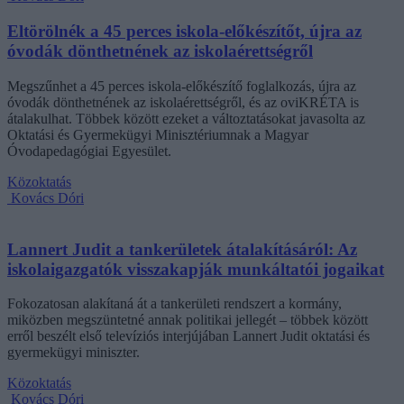
Eltörölnék a 45 perces iskola-előkészítőt, újra az
óvodák dönthetnének az iskolaérettségről
Megszűnhet a 45 perces iskola-előkészítő foglalkozás, újra az
óvodák dönthetnének az iskolaérettségről, és az oviKRÉTA is
átalakulhat. Többek között ezeket a változtatásokat javasolta az
Oktatási és Gyermekügyi Minisztériumnak a Magyar
Óvodapedagógiai Egyesület.
Közoktatás
Kovács Dóri
Lannert Judit a tankerületek átalakításáról: Az
iskolaigazgatók visszakapják munkáltatói jogaikat
Fokozatosan alakítaná át a tankerületi rendszert a kormány,
miközben megszüntetné annak politikai jellegét – többek között
erről beszélt első televíziós interjújában Lannert Judit oktatási és
gyermekügyi miniszter.
Közoktatás
Kovács Dóri