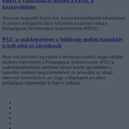
ezeket a változásokat sürgeti a PDSZ a
köznevelésben
Nemcsak magasabb fizetéseket, hanem kiszámíthatóbb bérrendszert
és minden ledolgozott túlóra kifizetését is szeretné elérni a
Pedagógusok Demokratikus Szakszervezete (PDSZ).
PSZ: a szakképzésben a felelősség mellett hatáskört
is kell adni az iskoláknak
Nem volt közvetlen egyeztetés a törvénytervezetről, mégis elküldte
részletes észrevételeit a Pedagógusok Szakszervezete (PSZ) a
szakminisztériumnak, melyben többek között egyetértettek a
kancellári rendszer megszüntetésével, de javasolják az oktató
elnevezés kivezetését és azt, hogy a főigazgatói poszthoz
pedagógusi végzettségre is legyen szükség.