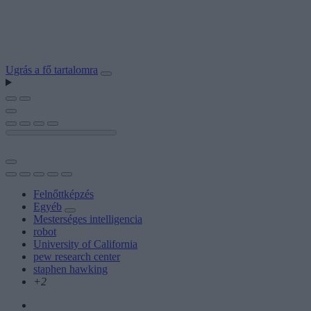
Ugrás a fő tartalomra
Felnőttképzés
Egyéb
Mesterséges intelligencia
robot
University of California
pew research center
staphen hawking
+2