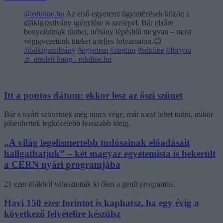
@eduline.hu
Az első egyetemi ügyintézések között a
diákigazolvány igénylése is szerepel. Bár elsőre
bonyolultnak tűnhet, néhány lépésből megvan – most
végigvezetünk titeket a teljes folyamaton.😉
#diákigazolvány
#egyetem
#neptun
#eduline
#foryou
♬ eredeti hang - eduline.hu
Itt a pontos dátum: ekkor lesz az őszi szünet
Bár a nyári szünetnek még nincs vége, már most lehet tudni, mikor
pihenhettek legközelebb hosszabb ideig.
„A világ legelismertebb tudósainak előadásait
hallgathatjuk” – két magyar egyetemista is bekerült
a CERN nyári programjába
21 ezer diákból választották ki őket a genfi programba.
Havi 150 ezer forintot is kaphatsz, ha egy évig a
következő felvételire készülsz