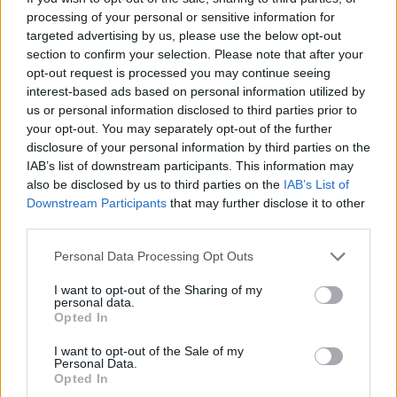
105 ezer és 111 ezer között mozog.
processing of your personal or sensitive information for
elte
targeted advertising by us, please use the below opt-out
felvételi
section to confirm your selection. Please note that after your
szte
opt-out request is processed you may continue seeing
debreceni egyetem
interest-based ads based on personal information utilized by
pécsi tudományegyetem
us or personal information disclosed to third parties prior to
bce
sorrend
your opt-out. You may separately opt-out of the further
jelentkezők száma
disclosure of your personal information by third parties on the
legnépszerűbb egyetemek
IAB’s list of downstream participants. This information may
felvételi 2017
also be disclosed by us to third parties on the
IAB’s List of
Downstream Participants
that may further disclose it to other
Hozzászólások
third parties.
Personal Data Processing Opt Outs
I want to opt-out of the Sharing of my
personal data.
Opted In
I want to opt-out of the Sale of my
Hana György: „Méltóságot, tekintélyt kell adni az
Personal Data.
Opted In
oktatásról szóló közbeszédnek”