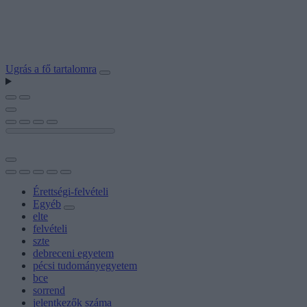
Ugrás a fő tartalomra
Érettségi-felvételi
Egyéb
elte
felvételi
szte
debreceni egyetem
pécsi tudományegyetem
bce
sorrend
jelentkezők száma