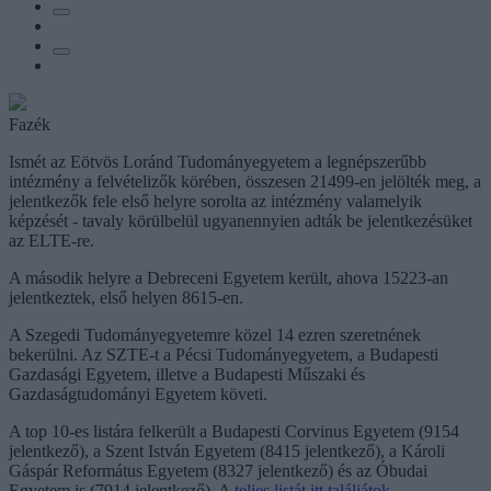
Fazék
Ismét az Eötvös Loránd Tudományegyetem a legnépszerűbb
intézmény a felvételizők körében, összesen 21499-en jelölték meg, a
jelentkezők fele első helyre sorolta az intézmény valamelyik
képzését - tavaly körülbelül ugyanennyien adták be jelentkezésüket
az ELTE-re.
A második helyre a Debreceni Egyetem került, ahova 15223-an
jelentkeztek, első helyen 8615-en.
A Szegedi Tudományegyetemre közel 14 ezren szeretnének
bekerülni. Az SZTE-t a Pécsi Tudományegyetem, a Budapesti
Gazdasági Egyetem, illetve a Budapesti Műszaki és
Gazdaságtudományi Egyetem követi.
A top 10-es listára felkerült a Budapesti Corvinus Egyetem (9154
jelentkező), a Szent István Egyetem (8415 jelentkező), a Károli
Gáspár Református Egyetem (8327 jelentkező) és az Óbudai
Egyetem is (7914 jelentkező). A
teljes listát itt találjátok
.