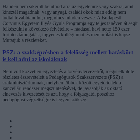
Ha idén nem sikerült bejutnod arra az egyetemre vagy szakra, amit
kinéztél magadnak, vagy anyagi, családi okok miatt eddig nem
tudtál továbbtanulni, még nincs minden veszve. A Budapesti
Corvinus Egyetem Illyés Gyula Programja egy teljes tanéven át segít
felkészülni a következő felvételire – ráadásul havi nettó 150 ezer
forintos támogatást, ingyenes kollégiumot és mentorálást is kapsz.
Mutatjuk a részleteket.
PSZ: a szakképzésben a felelősség mellett hatáskört
is kell adni az iskoláknak
Nem volt közvetlen egyeztetés a törvénytervezetről, mégis elküldte
részletes észrevételeit a Pedagógusok Szakszervezete (PSZ) a
szakminisztériumnak, melyben többek között egyetértettek a
kancellári rendszer megszüntetésével, de javasolják az oktató
elnevezés kivezetését és azt, hogy a főigazgatói poszthoz
pedagógusi végzettségre is legyen szükség.