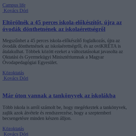
Campus life
Kovács Dóri
Eltörölnék a 45 perces iskola-előkészítőt, újra az
óvodák dönthetnének az iskolaérettségről
Megszűnhet a 45 perces iskola-előkészítő foglalkozás, újra az
óvodák dönthetnének az iskolaérettségről, és az oviKRÉTA is
átalakulhat. Többek között ezeket a változtatásokat javasolta az
Oktatási és Gyermekügyi Minisztériumnak a Magyar
Óvodapedagógiai Egyesület.
Közoktatás
Kovács Dóri
Már úton vannak a tankönyvek az iskolákba
Több iskola is arról számolt be, hogy megérkeztek a tankönyvek,
zajlik azok átvétele és rendszerezése, hogy a szeptemberi
becsengetésre minden készen álljon.
Közoktatás
Kovács Dóri