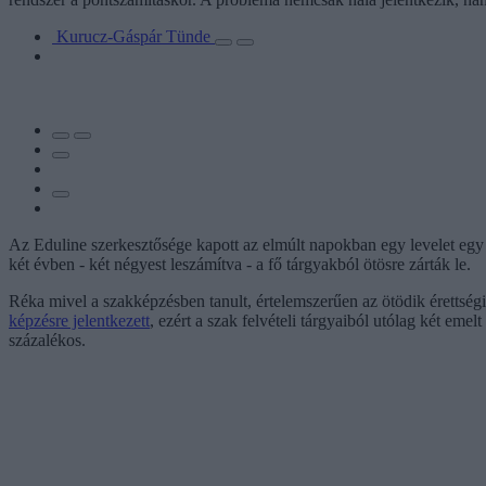
Kurucz-Gáspár Tünde
Az Eduline szerkesztősége kapott az elmúlt napokban egy levelet eg
két évben - két négyest leszámítva - a fő tárgyakból ötösre zárták le.
Réka mivel a szakképzésben tanult, értelemszerűen az ötödik érettségi 
képzésre jelentkezett
, ezért a szak felvételi tárgyaiból utólag két emel
százalékos.