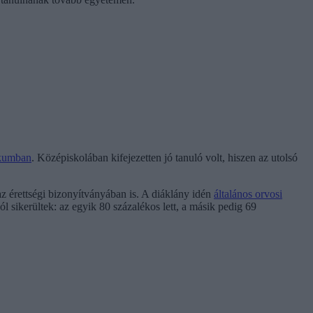
nikumban
. Középiskolában kifejezetten jó tanuló volt, hiszen az utolsó
az érettségi bizonyítványában is. A diáklány idén
általános orvosi
 jól sikerültek: az egyik 80 százalékos lett, a másik pedig 69