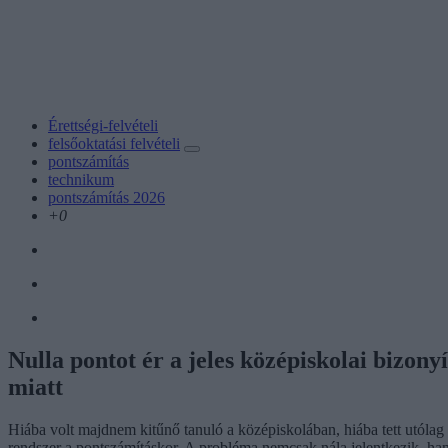
Érettségi-felvételi
felsőoktatási felvételi
pontszámítás
technikum
pontszámítás 2026
+0
Nulla pontot ér a jeles középiskolai bizony
miatt
Hiába volt majdnem kitűnő tanuló a középiskolában, hiába tett utólag 
rendszer a pontszámításkor. A probléma nemcsak nála jelentkezik, ha