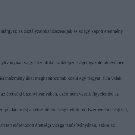
 tantárgyat: az osztályzatokat összeadják és az így kapott eredmény
izonyítványban vagy középfokú szakképzettséget igazoló oklevélben
ási intézmény által meghatározottak közül egy tárgyat. (Ha valaki
ek az érettségi bizonyítványában, ezért nem veszik figyelembe az
 például még a kétszintű érettségik előtti rendszerben érettségizett,
t tett előrehozott érettségi vizsga tanúsítványában, akkor az