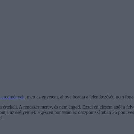
i eredményeit
, mert az egyetem, ahova beadta a jelentkezését, nem fogad
ra értékeli. A rendszer merev, és nem enged. Ezzel én elesem attól a fe
rontja az esélyeimet. Egészen pontosan az összpontszámban 26 pont ves
l.