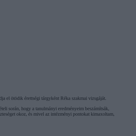
ja el ötödik érettségi tárgyként Réka szakmai vizsgáját.
lvételi során, hogy a tanulmányi eredményeim beszámítsák,
zteséget okoz, és mivel az intézményi pontokat kimaxoltam,