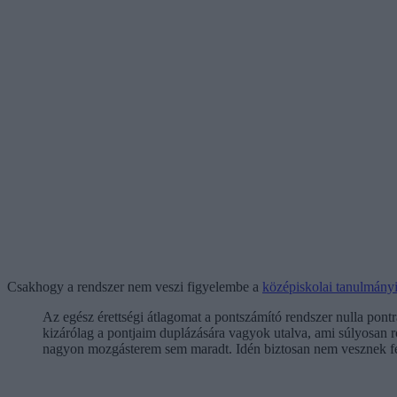
Csakhogy a rendszer nem veszi figyelembe a
középiskolai tanulmány
Az egész érettségi átlagomat a pontszámító rendszer nulla pont
kizárólag a pontjaim duplázására vagyok utalva, ami súlyosan 
nagyon mozgásterem sem maradt. Idén biztosan nem vesznek fe