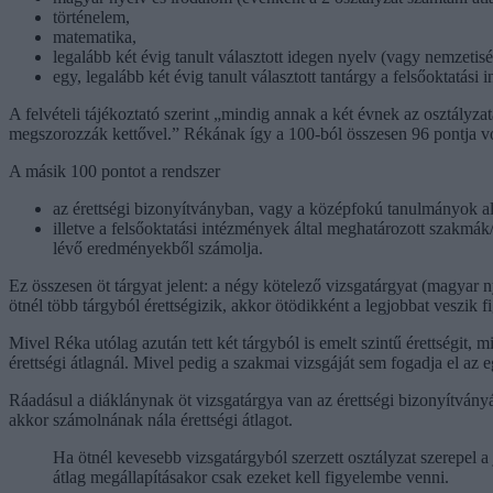
történelem,
matematika,
legalább két évig tanult választott idegen nyelv (vagy nemzetisé
egy, legalább két évig tanult választott tantárgy a felsőoktatási
A felvételi tájékoztató szerint „mindig annak a két évnek az osztályzat
megszorozzák kettővel.” Rékának így a 100-ból összesen 96 pontja vo
A másik 100 pontot a rendszer
az érettségi bizonyítványban, vagy a középfokú tanulmányok alatt
illetve a felsőoktatási intézmények által meghatározott szakmá
lévő eredményekből számolja.
Ez összesen öt tárgyat jelent: a négy kötelező vizsgatárgyat (magyar 
ötnél több tárgyból érettségizik, akkor ötödikként a legjobbat veszik 
Mivel Réka utólag azután tett két tárgyból is emelt szintű érettségit,
érettségi átlagnál. Mivel pedig a szakmai vizsgáját sem fogadja el az 
Ráadásul a diáklánynak öt vizsgatárgya van az érettségi bizonyítványáb
akkor számolnának nála érettségi átlagot.
Ha ötnél kevesebb vizsgatárgyból szerzett osztályzat szerepel a
átlag megállapításakor csak ezeket kell figyelembe venni.