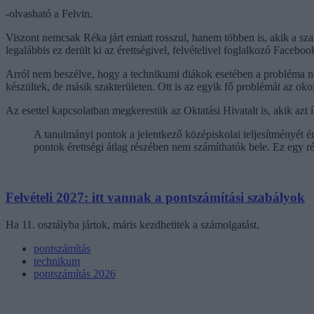
-olvasható a Felvin.
Viszont nemcsak Réka járt emiatt rosszul, hanem többen is, akik a sz
legalábbis ez derült ki az érettségivel, felvételivel foglalkozó Facebo
Arról nem beszélve, hogy a technikumi diákok esetében a probléma nem
készültek, de másik szakterületen. Ott is az egyik fő problémát az ok
Az esettel kapcsolatban megkerestük az Oktatási Hivatalt is, akik azt í
A tanulmányi pontok a jelentkező középiskolai teljesítményét é
pontok érettségi átlag részében nem számíthatók bele. Ez egy r
Felvételi 2027: itt vannak a pontszámítási szabályok
Ha 11. osztályba jártok, máris kezdhetitek a számolgatást.
pontszámítás
technikum
pontszámítás 2026