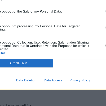
In
o opt-out of the Sale of my Personal Data.
In
k a felvételin. Ebből 100 pontot szerezhetnek a diákok az utolsó két év
to opt-out of processing my Personal Data for Targeted
ing.
In
o opt-out of Collection, Use, Retention, Sale, and/or Sharing
ersonal Data that Is Unrelated with the Purposes for which it
lected.
Out
CONFIRM
Data Deletion
Data Access
Privacy Policy
ga, kerekítés nélkül),