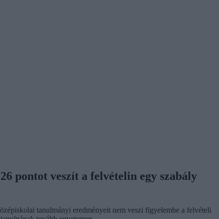
6 pontot veszít a felvételin egy szabály
 középiskolai tanulmányi eredményeit nem veszi figyelembe a felvételi
n tanulnának tovább egyetemen.