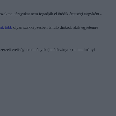
szakmai tárgyukat nem fogadják el ötödik érettségi tárgyként -
unk több
olyan szakképzésben tanuló diákról, akik egyetemre
szerzett érettségi eredmények (tanúsítványok) a tanulmányi