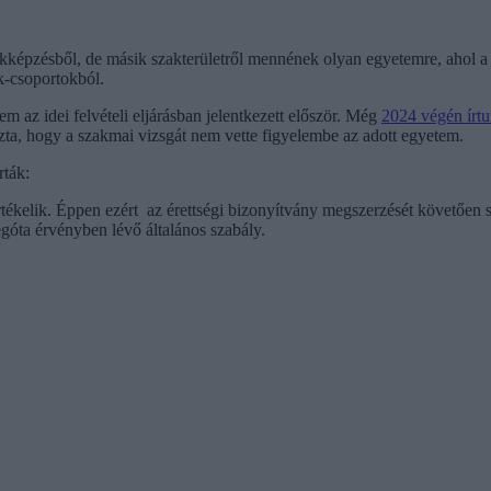
akképzésből, de másik szakterületről mennének olyan egyetemre, ahol a 
ok-csoportokból.
 az idei felvételi eljárásban jelentkezett először. Még
2024 végén írt
ozta, hogy a szakmai vizsgát nem vette figyelembe az adott egyetem.
rták:
rtékelik. Éppen ezért az érettségi bizonyítvány megszerzését követően 
égóta érvényben lévő általános szabály.