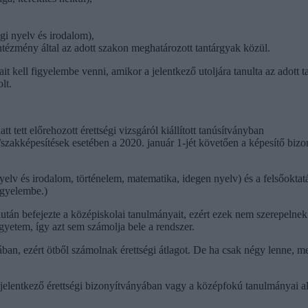
gi nyelv és irodalom),
 intézmény által az adott szakon meghatározott tantárgyak közül.
ait kell figyelembe venni, amikor a jelentkező utoljára tanulta az adott
lt.
 tett előrehozott érettségi vizsgáról kiállított tanúsítványban
k/szakképesítések esetében a 2020. január 1-jét követően a képesítő b
nyelv és irodalom, történelem, matematika, idegen nyelv) és a felsőoktat
figyelembe.)
 miután befejezte a középiskolai tanulmányait, ezért ezek nem szerepeln
egyetem, így azt sem számolja bele a rendszer.
an, ezért ötből számolnak érettségi átlagot. De ha csak négy lenne, mert
 jelentkező érettségi bizonyítványában vagy a középfokú tanulmányai alat