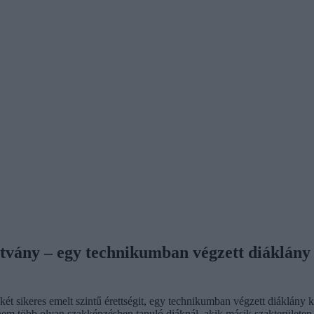
ítvány – egy technikumban végzett diáklány 2
két sikeres emelt szintű érettségit, egy technikumban végzett diáklány
nem több olyan szakképzésben tanuló diáknál, akik másik szakterülete