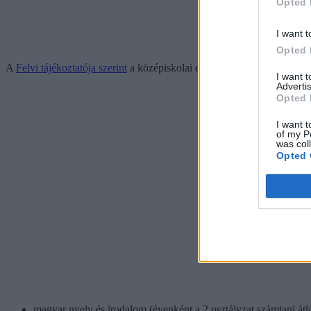
Opted 
I want t
Opted 
A
Felvi tájékoztatója szerint
a középiskolai eredmények 200 pontot érne
I want 
Advertis
Opted 
I want t
of my P
was col
Opted 
magyar nyelv és irodalom (évenként a 2 osztályzat számtani átla