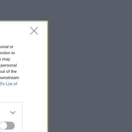
sonal or
ection to
ou may
 personal
out of the
 downstream
B’s List of