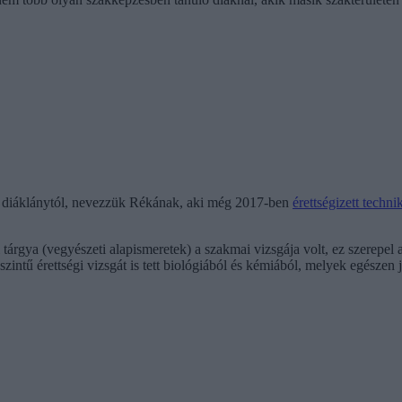
y diáklánytól, nevezzük Rékának, aki még 2017-ben
érettségizett tech
tárgya (vegyészeti alapismeretek) a szakmai vizsgája volt, ez szerepel 
t szintű érettségi vizsgát is tett biológiából és kémiából, melyek egészen