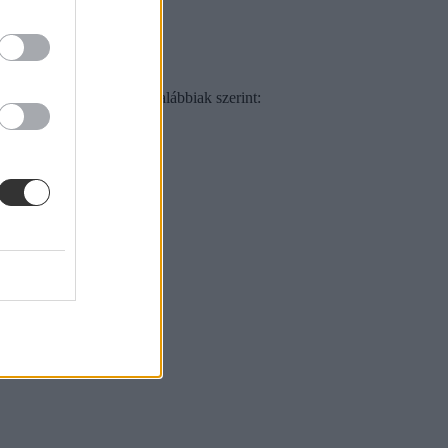
 végi osztályzataiból az alábbiak szerint: