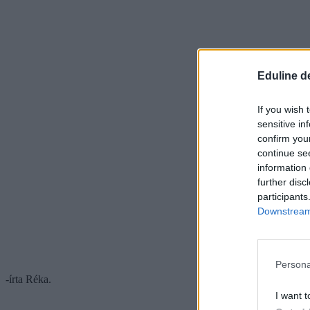
Eduline d
If you wish 
sensitive in
confirm you
continue se
information 
further disc
participants
Downstream 
Persona
-írta Réka.
I want t