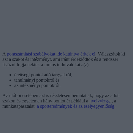
A
pontszámítási szabályokat ide kattintva éritek el.
Válasszátok ki
azt a szakot és intézményt, ami iránt érdeklődtök és a rendszer
listázni fogja nektek a fontos tudnivalókat a(z)
érettségi pontot adó tárgyakról,
tanulmányi pontokról és
az intézményi pontokról.
Az utóbbi esetében azt is részletesen bemutatják, hogy az adott
szakon és egyetemen hány pontot ér például a
nyelvvizsga
, a
munkatapasztalat,
a sporteredmények és az esélyegyenlőség.