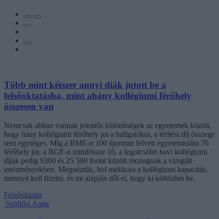
Több mint kétszer annyi diák jutott be a
felsőoktatásba, mint ahány kollégiumi férőhely
összesen van
Nemcsak abban vannak jelentős különbségek az egyetemek között,
hogy hány kollégiumi férőhely jut a hallgatókra, a térítési díj összege
sem egységes. Míg a BME-n 100 újonnan felvett egyetemistára 76
férőhely jut, a BGE-n mindössze 16, a legolcsóbb havi kollégiumi
díjak pedig 9300 és 25 500 forint között mozognak a vizsgált
intézményekben. Megnéztük, hol mekkora a kollégiumi kapacitás,
mennyit kell fizetni, és mi alapján dől el, hogy ki költözhet be.
Felsőoktatás
Szöllősi Anna