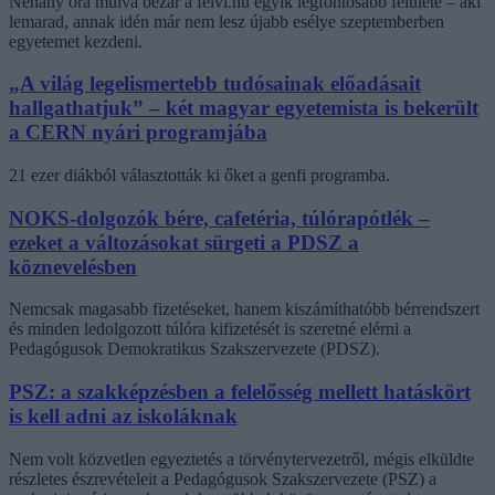
Néhány óra múlva bezár a felvi.hu egyik legfontosabb felülete – aki
lemarad, annak idén már nem lesz újabb esélye szeptemberben
egyetemet kezdeni.
„A világ legelismertebb tudósainak előadásait
hallgathatjuk” – két magyar egyetemista is bekerült
a CERN nyári programjába
21 ezer diákból választották ki őket a genfi programba.
NOKS-dolgozók bére, cafetéria, túlórapótlék –
ezeket a változásokat sürgeti a PDSZ a
köznevelésben
Nemcsak magasabb fizetéseket, hanem kiszámíthatóbb bérrendszert
és minden ledolgozott túlóra kifizetését is szeretné elérni a
Pedagógusok Demokratikus Szakszervezete (PDSZ).
PSZ: a szakképzésben a felelősség mellett hatáskört
is kell adni az iskoláknak
Nem volt közvetlen egyeztetés a törvénytervezetről, mégis elküldte
részletes észrevételeit a Pedagógusok Szakszervezete (PSZ) a