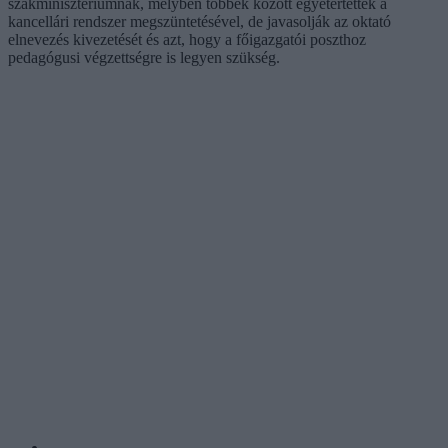
szakminisztériumnak, melyben többek között egyetértettek a
kancellári rendszer megszüntetésével, de javasolják az oktató
elnevezés kivezetését és azt, hogy a főigazgatói poszthoz
pedagógusi végzettségre is legyen szükség.