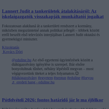
Lannert Judit a tankerületek átalakításáról: Az
iskolaigazgatók visszakapják munkáltatói jogaikat
Fokozatosan alakítaná át a tankerületi rendszert a kormány,
miközben megszüntetné annak politikai jellegét – többek között
erről beszélt első televíziós interjújában Lannert Judit oktatási és
gyermekügyi miniszter.
Közoktatás
Kovács Dóri
@eduline.hu
Az első egyetemi ügyintézések között a
diákigazolvány igénylése is szerepel. Bár elsőre
bonyolultnak tűnhet, néhány lépésből megvan – most
végigvezetünk titeket a teljes folyamaton.😉
#diákigazolvány
#egyetem
#neptun
#eduline
#foryou
♬ eredeti hang - eduline.hu
Pótfelvételi 2026: fontos határidő jár le ma éjfélkor