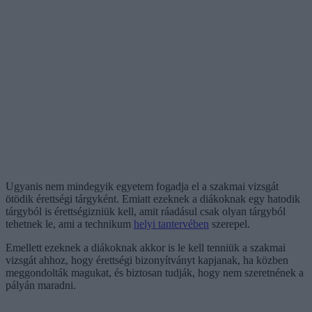
Ugyanis nem mindegyik egyetem fogadja el a szakmai vizsgát
ötödik érettségi tárgyként. Emiatt ezeknek a diákoknak egy hatodik
tárgyból is érettségizniük kell, amit ráadásul csak olyan tárgyból
tehetnek le, ami a technikum
helyi tantervében
szerepel.
Emellett ezeknek a diákoknak akkor is le kell tenniük a szakmai
vizsgát ahhoz, hogy érettségi bizonyítványt kapjanak, ha közben
meggondolták magukat, és biztosan tudják, hogy nem szeretnének a
pályán maradni.