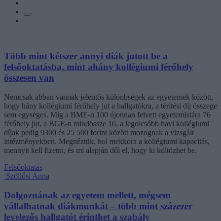
Több mint kétszer annyi diák jutott be a
felsőoktatásba, mint ahány kollégiumi férőhely
összesen van
Nemcsak abban vannak jelentős különbségek az egyetemek között,
hogy hány kollégiumi férőhely jut a hallgatókra, a térítési díj összege
sem egységes. Míg a BME-n 100 újonnan felvett egyetemistára 76
férőhely jut, a BGE-n mindössze 16, a legolcsóbb havi kollégiumi
díjak pedig 9300 és 25 500 forint között mozognak a vizsgált
intézményekben. Megnéztük, hol mekkora a kollégiumi kapacitás,
mennyit kell fizetni, és mi alapján dől el, hogy ki költözhet be.
Felsőoktatás
Szöllősi Anna
Dolgoznának az egyetem mellett, mégsem
vállalhatnak diákmunkát – több mint százezer
levelezős hallgatót érinthet a szabály