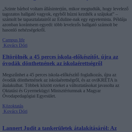
„Szinte bárhol voltam állásinterjún, mikor megtudták, hogy levelező
tagozatos hallgató vagyok, egyből húzni kezdték a szájukat” –
számolt be tapasztalatairól az Eduline-nak egy egyetemista. Példája
azonban korántsem egyedi: több levelezős hallgató számolt be
hasonló nehézségekről.
Campus life
Kovács Dóri
Eltörölnék a 45 perces iskola-előkészítőt, újra az
óvodák dönthetnének az iskolaérettségről
Megszűnhet a 45 perces iskola-előkészítő foglalkozás, újra az
óvodák dönthetnének az iskolaérettségről, és az oviKRÉTA is
átalakulhat. Többek között ezeket a változtatásokat javasolta az
Oktatási és Gyermekügyi Minisztériumnak a Magyar
Óvodapedagógiai Egyesület.
Közoktatás
Kovács Dóri
Lannert Judit a tankerületek átalakításáról: Az