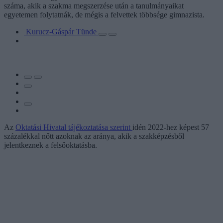
száma, akik a szakma megszerzése után a tanulmányaikat
egyetemen folytatnák, de mégis a felvettek többsége gimnazista.
Kurucz-Gáspár Tünde
Az
Oktatási Hivatal tájékoztatása szerint
idén 2022-hez képest 57
százalékkal nőtt azoknak az aránya, akik a szakképzésből
jelentkeznek a felsőoktatásba.