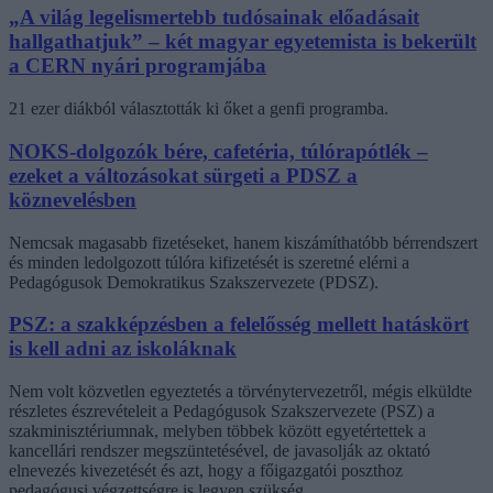
„A világ legelismertebb tudósainak előadásait
hallgathatjuk” – két magyar egyetemista is bekerült
a CERN nyári programjába
21 ezer diákból választották ki őket a genfi programba.
NOKS-dolgozók bére, cafetéria, túlórapótlék –
ezeket a változásokat sürgeti a PDSZ a
köznevelésben
Nemcsak magasabb fizetéseket, hanem kiszámíthatóbb bérrendszert
és minden ledolgozott túlóra kifizetését is szeretné elérni a
Pedagógusok Demokratikus Szakszervezete (PDSZ).
PSZ: a szakképzésben a felelősség mellett hatáskört
is kell adni az iskoláknak
Nem volt közvetlen egyeztetés a törvénytervezetről, mégis elküldte
részletes észrevételeit a Pedagógusok Szakszervezete (PSZ) a
szakminisztériumnak, melyben többek között egyetértettek a
kancellári rendszer megszüntetésével, de javasolják az oktató
elnevezés kivezetését és azt, hogy a főigazgatói poszthoz
pedagógusi végzettségre is legyen szükség.