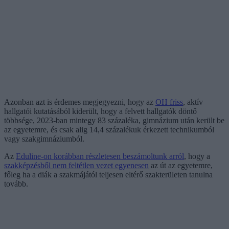
Azonban azt is érdemes megjegyezni, hogy az
OH friss
, aktív
hallgatói kutatásából kiderült, hogy a felvett hallgatók döntő
többsége, 2023-ban mintegy 83 százaléka, gimnázium után került be
az egyetemre, és csak alig 14,4 százalékuk érkezett technikumból
vagy szakgimnáziumból.
Az
Eduline-on korábban részletesen beszámoltunk arról
, hogy a
szakképzésből nem feltétlen vezet egyenesen
az út az egyetemre,
főleg ha a diák a szakmájától teljesen eltérő szakterületen tanulna
tovább.