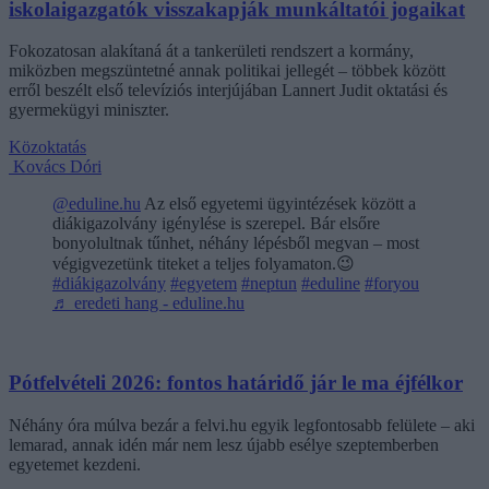
iskolaigazgatók visszakapják munkáltatói jogaikat
Fokozatosan alakítaná át a tankerületi rendszert a kormány,
miközben megszüntetné annak politikai jellegét – többek között
erről beszélt első televíziós interjújában Lannert Judit oktatási és
gyermekügyi miniszter.
Közoktatás
Kovács Dóri
@eduline.hu
Az első egyetemi ügyintézések között a
diákigazolvány igénylése is szerepel. Bár elsőre
bonyolultnak tűnhet, néhány lépésből megvan – most
végigvezetünk titeket a teljes folyamaton.😉
#diákigazolvány
#egyetem
#neptun
#eduline
#foryou
♬ eredeti hang - eduline.hu
Pótfelvételi 2026: fontos határidő jár le ma éjfélkor
Néhány óra múlva bezár a felvi.hu egyik legfontosabb felülete – aki
lemarad, annak idén már nem lesz újabb esélye szeptemberben
egyetemet kezdeni.