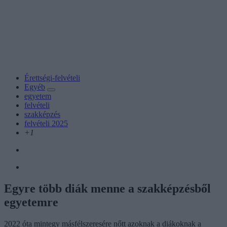
Érettségi-felvételi
Egyéb
egyetem
felvételi
szakképzés
felvételi 2025
+1
Egyre több diák menne a szakképzésből
egyetemre
2022 óta mintegy másfélszeresére nőtt azoknak a diákoknak a