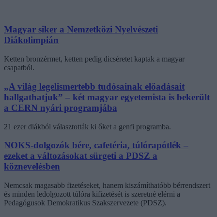
Magyar siker a Nemzetközi Nyelvészeti
Diákolimpián
Ketten bronzérmet, ketten pedig dicséretet kaptak a magyar
csapatból.
„A világ legelismertebb tudósainak előadásait
hallgathatjuk” – két magyar egyetemista is bekerült
a CERN nyári programjába
21 ezer diákból választották ki őket a genfi programba.
NOKS-dolgozók bére, cafetéria, túlórapótlék –
ezeket a változásokat sürgeti a PDSZ a
köznevelésben
Nemcsak magasabb fizetéseket, hanem kiszámíthatóbb bérrendszert
és minden ledolgozott túlóra kifizetését is szeretné elérni a
Pedagógusok Demokratikus Szakszervezete (PDSZ).