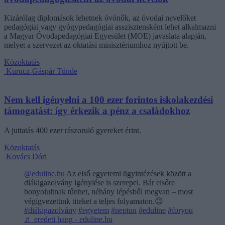
Kizárólag diplomások lehetnek óvónők, az óvodai nevelőket
pedagógiai vagy gyógypedagógiai asszisztensként lehet alkalmazni
a Magyar Óvodapedagógiai Egyesület (MOE) javaslata alapján,
melyet a szervezet az oktatási minisztériumhoz nyújtott be.
Közoktatás
Kurucz-Gáspár Tünde
Nem kell igényelni a 100 ezer forintos iskolakezdési
támogatást: így érkezik a pénz a családokhoz
A juttatás 400 ezer rászoruló gyereket érint.
Közoktatás
Kovács Dóri
@eduline.hu
Az első egyetemi ügyintézések között a
diákigazolvány igénylése is szerepel. Bár elsőre
bonyolultnak tűnhet, néhány lépésből megvan – most
végigvezetünk titeket a teljes folyamaton.😉
#diákigazolvány
#egyetem
#neptun
#eduline
#foryou
♬ eredeti hang - eduline.hu