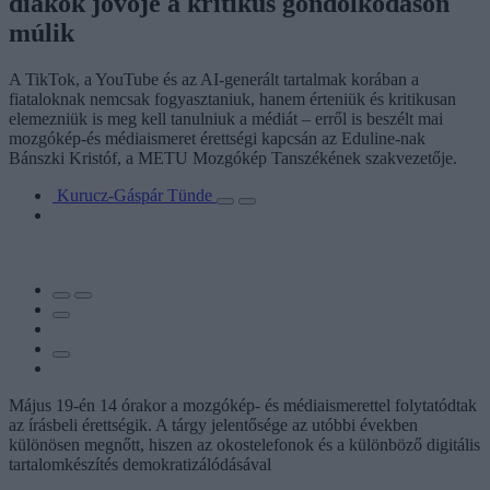
diákok jövője a kritikus gondolkodáson
múlik
A TikTok, a YouTube és az AI-generált tartalmak korában a
fiataloknak nemcsak fogyasztaniuk, hanem érteniük és kritikusan
elemezniük is meg kell tanulniuk a médiát – erről is beszélt mai
mozgókép-és médiaismeret érettségi kapcsán az Eduline-nak
Bánszki Kristóf, a METU Mozgókép Tanszékének szakvezetője.
Kurucz-Gáspár Tünde
Május 19-én 14 órakor a mozgókép- és médiaismerettel folytatódtak
az írásbeli érettségik. A tárgy jelentősége az utóbbi években
különösen megnőtt, hiszen az okostelefonok és a különböző digitális
tartalomkészítés demokratizálódásával