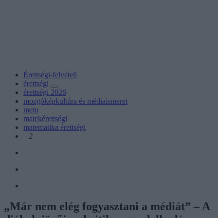
Érettségi-felvételi
érettségi
érettségi 2026
mozgóképkultúra és médiaismeret
metu
matekérettségi
matematika érettségi
+2
„Már nem elég fogyasztani a médiát” – A