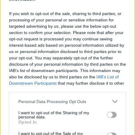
feladatok mellett a hallgatókat pedig igyekeznek minél jobban
integrálni a televíziózás, az online tartalomkészítés világába, emiatt a
If you wish to opt-out of the sale, sharing to third parties, or
többségük ezért már az egyetemi évei alatt elhelyezkedik a
processing of your personal or sensitive information for
szakmában.
targeted advertising by us, please use the below opt-out
section to confirm your selection. Please note that after your
opt-out request is processed you may continue seeing
interest-based ads based on personal information utilized by
us or personal information disclosed to third parties prior to
A TikTokon novellaelemzésért imádkoztak, mások
your opt-out. You may separately opt-out of the further
rózsafüzért hoztak magukkal a magyarérettségire
disclosure of your personal information by third parties on the
IAB’s list of downstream participants. This information may
Néhány diák unortodox módszerekkel próbálkozott, hogy jól
sikerüljenek a vizsgák, de vannak, akiknek nem jöttek be a
also be disclosed by us to third parties on the
IAB’s List of
kívánságaik.
Downstream Participants
that may further disclose it to other
third parties.
Personal Data Processing Opt Outs
I want to opt-out of the Sharing of my
personal data.
Opted In
I want to opt-out of the Sale of my