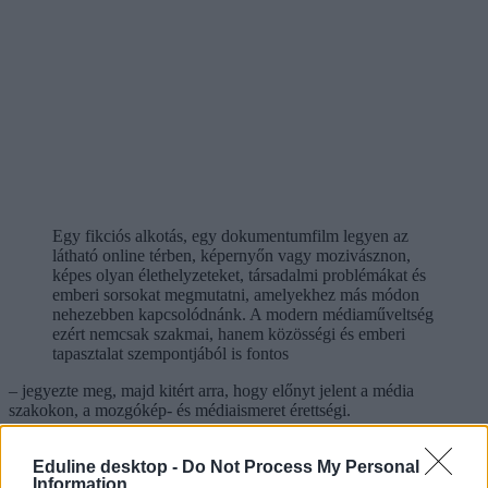
Egy fikciós alkotás, egy dokumentumfilm legyen az
látható online térben, képernyőn vagy mozivásznon,
képes olyan élethelyzeteket, társadalmi problémákat és
emberi sorsokat megmutatni, amelyekhez más módon
nehezebben kapcsolódnánk. A modern médiaműveltség
ezért nemcsak szakmai, hanem közösségi és emberi
tapasztalat szempontjából is fontos
– jegyezte meg, majd kitért arra, hogy előnyt jelent a média
szakokon, a mozgókép- és médiaismeret érettségi.
Bánszki kifejtette azt is, hogy a METU-n a tárgyak tartalmában
nagy hangsúlyt fektetnek a gyakorlatorientált képzésre, a neves
Eduline desktop -
Do Not Process My Personal
Information
oktatókkal megteremtett mentor-hallgató viszonyra. Az iskolai