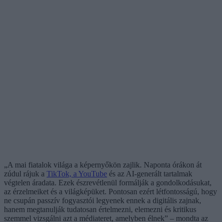
„A mai fiatalok világa a képernyőkön zajlik. Naponta órákon át
zúdul rájuk a
TikTok, a YouTube
és az AI-generált tartalmak
végtelen áradata. Ezek észrevétlenül formálják a gondolkodásukat,
az érzelmeiket és a világképüket. Pontosan ezért létfontosságú, hogy
ne csupán passzív fogyasztói legyenek ennek a digitális zajnak,
hanem megtanulják tudatosan értelmezni, elemezni és kritikus
szemmel vizsgálni azt a médiateret, amelyben élnek” – mondta az