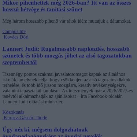
Mikor pihenhettek még 2026-ban? Itt van az összes
hosszú hétvége és tanítási szünet
Még három hosszabb pihenő vár rátok idén: mutatjuk a dátumokat.
Campus life
Kovács Dóri
Lannert Judit: Rugalmasabb napkezdés, hosszabb
szünetek és több mozgás jöhet az alsó tagozatokban
szeptembertől
Tizennégy pontos szakmai javaslatcsomagot kaptak az általános
iskolák, amelynek célja, hogy csökkenjen az alsó tagozatos diákok
terhelése, és több idő jusson mozgásra, kreatív tevékenységekre,
valamint tapasztalati tanulásra. Az intézmények már a 2026/2027-es
tanévtől alkalmazhatják az ajánlásokat – írta Facebook-oldalán
Lannert Judit oktatási miniszter.
Közoktatás
Kurucz-Gáspár Tünde
Úgy néz ki, mégsem dolgozhatnak
óvodapedagógusként az óvodai nevelők