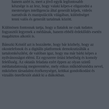
hanem azért is, mert a jövő egyik legfontosabb
készsége is az lesz, hogy valaki képes-e eligazodni a
mesterséges intelligencia által generált képek, videós
narratívák és manipulációk világában, különbséget
tenni valós és generált tartalmak között.
Különösen fontosnak tartja, hogy a fiatalok ne csak tudatos
fogyasztói legyenek a médiának, hanem ebbéli érdeklődés esetén
magabiztos alkotói is.
Bánszki Kristóf azt is hozzátette, hogy bár közhely, hogy az
okostelefonok és a digitális platformok demokratizálták a
tartalomkészítést, de valóban igaz, hogy ma már bárki képes a
nyilvánosságot elérni. Ez egyszerre óriási lehetőség és komoly
felelősség. Az oktatás feladata ezért éppen az olyan szintű
médiatudatosság megteremtése, mely etikus működésmódra nevel,
miközben társadalmi érzékenységet, kritikai gondolkodást és
vizuális önreflexiót alakít ki a diákokban.