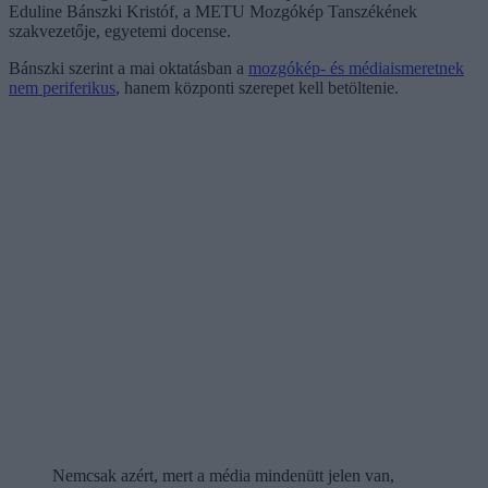
Eduline Bánszki Kristóf, a METU Mozgókép Tanszékének
szakvezetője, egyetemi docense.
Bánszki szerint a mai oktatásban a
mozgókép- és médiaismeretnek
nem periferikus
, hanem központi szerepet kell betöltenie.
Nemcsak azért, mert a média mindenütt jelen van,