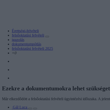
Érettségi-felvételi
felsőoktatási felvételi
igazolás
dokumentumpótlás
felsőoktatási felvételi 2025
+0
Ezekre a dokumentumokra lehet szükségete
Már elkezdődött a felsőoktatási felvételi ügyintézési időszaka. A jel
Gál Luca