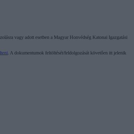
igazolásra vagy adott esetben a Magyar Honvédség Katonai Igazgatási
lteni
. A dokumentumok feltöltését/feldolgozását követően itt jelenik