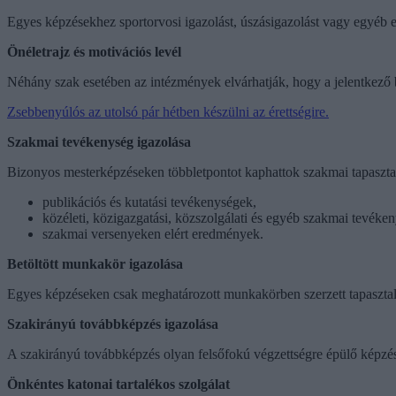
Egyes képzésekhez sportorvosi igazolást, úszásigazolást vagy egyéb e
Önéletrajz és motivációs levél
Néhány szak esetében az intézmények elvárhatják, hogy a jelentkező b
Zsebbenyúlós az utolsó pár hétben készülni az érettségire.
Szakmai tevékenység igazolása
Bizonyos mesterképzéseken többletpontot kaphattok szakmai tapasztal
publikációs és kutatási tevékenységek,
közéleti, közigazgatási, közszolgálati és egyéb szakmai tevéke
szakmai versenyeken elért eredmények.
Betöltött munkakör igazolása
Egyes képzéseken csak meghatározott munkakörben szerzett tapasztalat
Szakirányú továbbképzés igazolása
A szakirányú továbbképzés olyan felsőfokú végzettségre épülő képzés
Önkéntes katonai tartalékos szolgálat