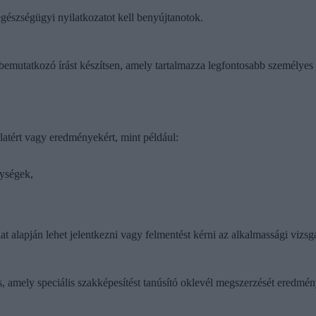
gészségügyi nyilatkozatot kell benyújtanotok.
emutatkozó írást készítsen, amely tartalmazza legfontosabb személyes a
atért vagy eredményekért, mint például:
nységek,
 alapján lehet jelentkezni vagy felmentést kérni az alkalmassági vizsg
, amely speciális szakképesítést tanúsító oklevél megszerzését eredmén