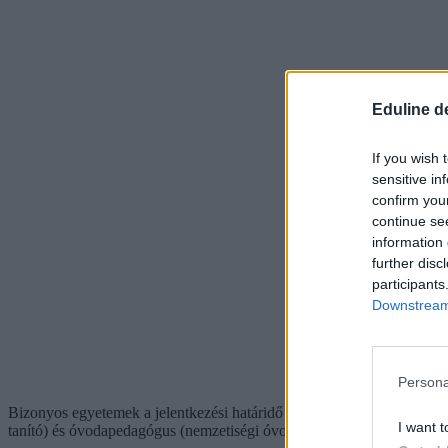
Eduline d
If you wish 
sensitive in
confirm you
continue se
information 
further disc
participants
Downstream 
Persona
Bizonyos egyetemek a jelentkezési határidő előtt
előalkalmassági vizs
I want t
tanító) és óvodapedagógus (nemzetiségi óvodapedagógus) szakokon l