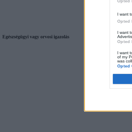
Opted 
I want t
Opted 
I want 
Advertis
Egészségügyi vagy orvosi igazolás
Opted 
I want t
of my P
was col
Opted 