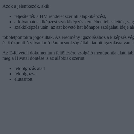
Azok a jelentkezők, akik:
teljesítették a HM rendelet szerinti alapkiképzést,
a folyamatos kiképzést szakkiképzés keretében teljesítették, va
szakkiképzés után, az azt követő hat hónapos szolgálati ideje ala
többletpontokra jogosultak. Az eredmény igazolásához a kiképzés végr
és Központi Nyilvántartó Parancsnokság által kiadott igazolásra van 
Az E-felvételi dokumentum feltöltésére szolgáló menüpontja alatti tá
meg a Hivatal döntése is az alábbiak szerint:
feldolgozás alatt
feldolgozva
elutasított