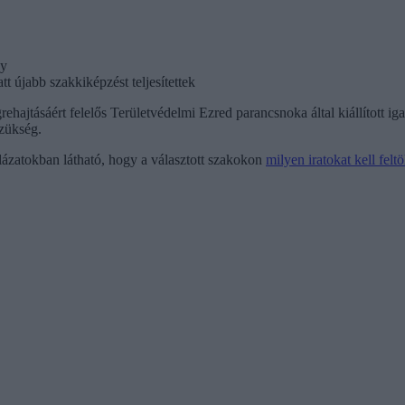
gy
tt újabb szakkiképzést teljesítettek
ehajtásáért felelős Területvédelmi Ezred parancsnoka által kiállított 
szükség.
blázatokban látható, hogy a választott szakokon
milyen iratokat kell feltö