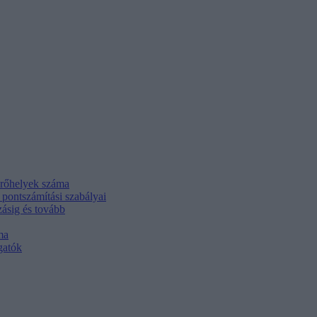
férőhelyek száma
i pontszámítási szabályai
zásig és tovább
ma
gatók