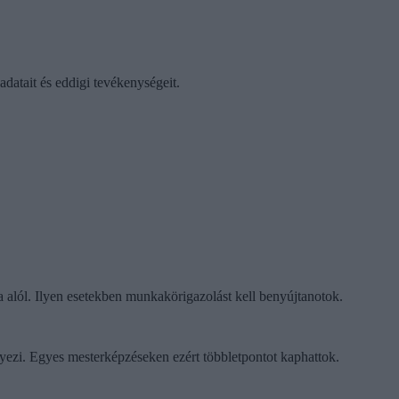
datait és eddigi tevékenységeit.
a alól. Ilyen esetekben munkakörigazolást kell benyújtanotok.
yezi. Egyes mesterképzéseken ezért többletpontot kaphattok.