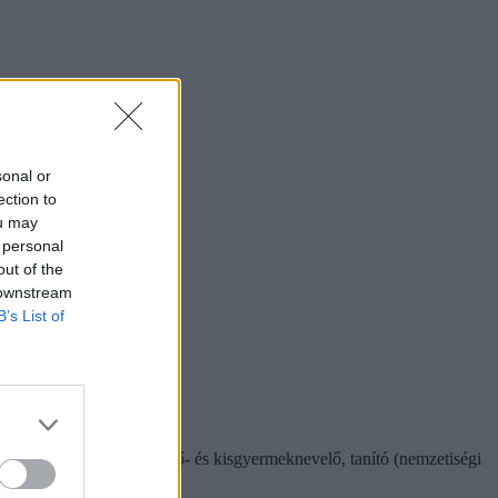
sonal or
ection to
ou may
 personal
out of the
 downstream
B’s List of
yen vizsgára főleg a csecsemő- és kisgyermeknevelő, tanító (nemzetiségi