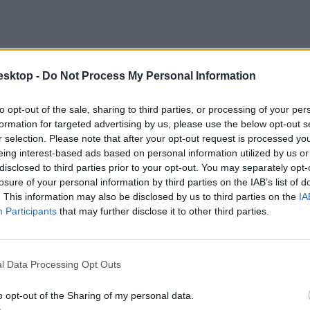
esktop -
Do Not Process My Personal Information
to opt-out of the sale, sharing to third parties, or processing of your per
formation for targeted advertising by us, please use the below opt-out s
r selection. Please note that after your opt-out request is processed y
eing interest-based ads based on personal information utilized by us or
disclosed to third parties prior to your opt-out. You may separately opt-
losure of your personal information by third parties on the IAB’s list of
. This information may also be disclosed by us to third parties on the
IA
Participants
that may further disclose it to other third parties.
l Data Processing Opt Outs
gákat
tartanak, amelyek sikeres teljesítéséről igazolást állítanak ki. Il
o opt-out of the Sharing of my personal data.
ehet szükség.