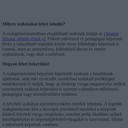
Milyen szakmákat lehet tanulni?
A szakgimnáziumokban elsajátítható szakmák listáját az
Oktatási
Hivatal oldalán éritek el.
Főként művészeti és pedagógiai képzések
lévén a választható szakmák között olyan különleges képzések is
vannak, mint az aranyműves, különböző táncos és zenész
szakirányok, vagy akár a színészet.
Hogyan lehet bekerülni?
A szakgimnáziumi képzések leginkább azoknak a tanulóknak
ajánlottak, akik már nyolcadik osztályban kialakult jövőképpel
rendelkeznek és tudják, hogy az érettségi vizsga megszerzése mellett
szeretnének szakmai képesítést is szerezni valamilyen művészeti,
pedagógiai vagy közművelődési területen.
A felvételi szabályai intézményenként eltérőek lehetnek. A legtöbb
szakgimnázium kéri a hozzájuk jelentkező tanulókat a központi
írásbeli felvételi vizsga megírására, emellett pedig általában szóbeli
beszélgetéseket és képességfelmérő vizsgákat is szerveznek, főként
a művészeti képzések esetében.