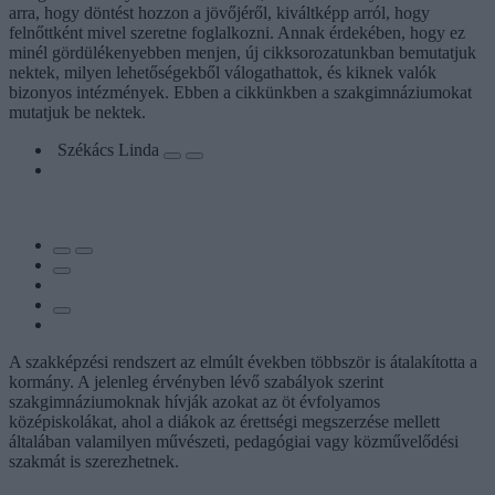
arra, hogy döntést hozzon a jövőjéről, kiváltképp arról, hogy
felnőttként mivel szeretne foglalkozni. Annak érdekében, hogy ez
minél gördülékenyebben menjen, új cikksorozatunkban bemutatjuk
nektek, milyen lehetőségekből válogathattok, és kiknek valók
bizonyos intézmények. Ebben a cikkünkben a szakgimnáziumokat
mutatjuk be nektek.
Székács Linda
A szakképzési rendszert az elmúlt években többször is átalakította a
kormány. A jelenleg érvényben lévő szabályok szerint
szakgimnáziumoknak hívják azokat az öt évfolyamos
középiskolákat, ahol a diákok az érettségi megszerzése mellett
általában valamilyen művészeti, pedagógiai vagy közművelődési
szakmát is szerezhetnek.