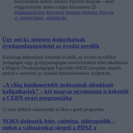
bonyolultnak tűnhet, néhány lépésből megvan – most
végigvezetünk titeket a teljes folyamaton.😉
#diákigazolvány
#egyetem
#neptun
#eduline
#foryou
♬ eredeti hang - eduline.hu
Úgy néz ki, mégsem dolgozhatnak
óvodapedagógusként az óvodai nevelők
Kizárólag diplomások lehetnek óvónők, az óvodai nevelőket
pedagógiai vagy gyógypedagógiai asszisztensként lehet alkalmazni
a Magyar Óvodapedagógiai Egyesület (MOE) javaslata alapján,
melyet a szervezet az oktatási minisztériumhoz nyújtott be.
„A világ legelismertebb tudósainak előadásait
hallgathatjuk” – két magyar egyetemista is bekerült
a CERN nyári programjába
21 ezer diákból választották ki őket a genfi programba.
NOKS-dolgozók bére, cafetéria, túlórapótlék –
ezeket a változásokat sürgeti a PDSZ a