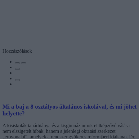
Hozzászólások
Mi a baj a 8 osztályos általános iskolával, és mi jöhet
helyette?
A kisiskolák tanárhiánya és a kisgimnáziumok elitképzővé válása
nem elszigetelt hibák, hanem a jelenlegi oktatási szerkezet
„erővonalai”, amelyek a rendszer gyökeres reformjáért kiáltanak Dr.