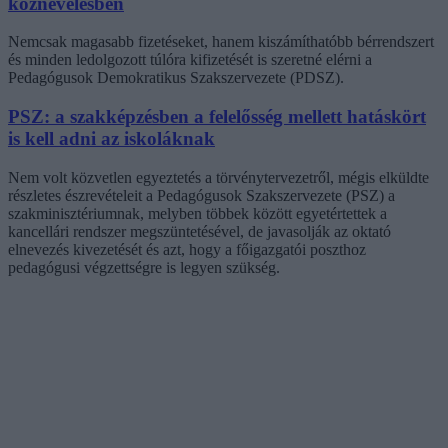
köznevelésben
Nemcsak magasabb fizetéseket, hanem kiszámíthatóbb bérrendszert
és minden ledolgozott túlóra kifizetését is szeretné elérni a
Pedagógusok Demokratikus Szakszervezete (PDSZ).
PSZ: a szakképzésben a felelősség mellett hatáskört
is kell adni az iskoláknak
Nem volt közvetlen egyeztetés a törvénytervezetről, mégis elküldte
részletes észrevételeit a Pedagógusok Szakszervezete (PSZ) a
szakminisztériumnak, melyben többek között egyetértettek a
kancellári rendszer megszüntetésével, de javasolják az oktató
elnevezés kivezetését és azt, hogy a főigazgatói poszthoz
pedagógusi végzettségre is legyen szükség.