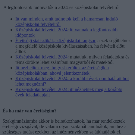
A legfontosabb tudnivalók a 2024-es középiskolai felvételiről
Itt van minden, amit tudnotok kell a hamarosan induló
középiskolai felvételiről
Középiskolai felvételi 2024: itt vannak a legfontosabb
időpontok
Érettségi statisztikák, középiskolai rangsor
- ezek segíthetnek
a megfelelő középiskola kiválasztásában, ha felvételi előtt
álltok
Középiskolai felvételi 2024:
mutatjuk, milyen feladatokra és
témakörökre lehet számítani magyarból és matekból
Itt nézhetitek meg, hogy sikerültek az érettségik a
középiskolákban, ahová jelentkeznétek
Középiskolai felvételi 2024: a korábbi évek ponthatárait hol
lehet megnézni?
Középiskolai felvételi 2024: itt nézhetitek meg a korábbi
évek feladatlapjait
És ha már van érettségim?
Szakgimnáziumba akkor is beiratkozhattok, ha már rendelkeztek
érettségi vizsgával, de valami olyan szakmát tanulnátok, amihez a
szükséges tudást ezekben az intézményekben sajátíthatjátok el.