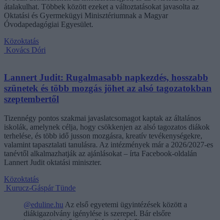
átalakulhat. Többek között ezeket a változtatásokat javasolta az
Oktatási és Gyermekügyi Minisztériumnak a Magyar
Óvodapedagógiai Egyesület.
Közoktatás
Kovács Dóri
Lannert Judit: Rugalmasabb napkezdés, hosszabb
szünetek és több mozgás jöhet az alsó tagozatokban
szeptembertől
Tizennégy pontos szakmai javaslatcsomagot kaptak az általános
iskolák, amelynek célja, hogy csökkenjen az alsó tagozatos diákok
terhelése, és több idő jusson mozgásra, kreatív tevékenységekre,
valamint tapasztalati tanulásra. Az intézmények már a 2026/2027-es
tanévtől alkalmazhatják az ajánlásokat – írta Facebook-oldalán
Lannert Judit oktatási miniszter.
Közoktatás
Kurucz-Gáspár Tünde
@eduline.hu
Az első egyetemi ügyintézések között a
diákigazolvány igénylése is szerepel. Bár elsőre