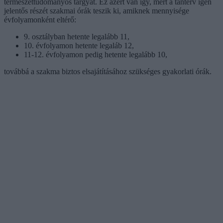
természettudományos tárgyat. Ez azért van így, mert a tanterv igen
jelentős részét szakmai órák teszik ki, amiknek mennyisége
évfolyamonként eltérő:
9. osztályban hetente legalább 11,
10. évfolyamon hetente legaláb 12,
11-12. évfolyamon pedig hetente legalább 10,
továbbá a szakma biztos elsajátításához szükséges gyakorlati órák.