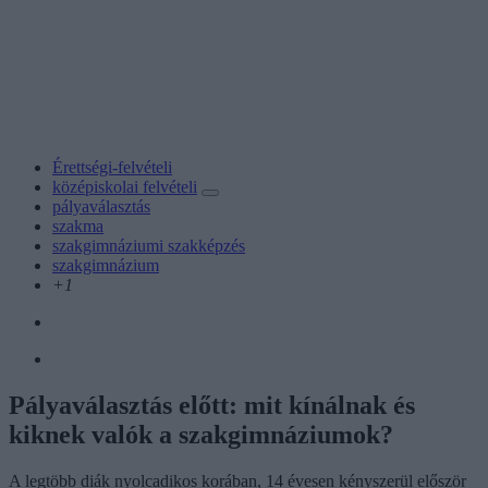
Érettségi-felvételi
középiskolai felvételi
pályaválasztás
szakma
szakgimnáziumi szakképzés
szakgimnázium
+1
Pályaválasztás előtt: mit kínálnak és
kiknek valók a szakgimnáziumok?
A legtöbb diák nyolcadikos korában, 14 évesen kényszerül először