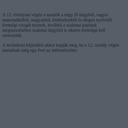
A 12. évfolyam végén a tanulók a négy fő tárgyból, vagyis
matematikából, magyarból, történelemből és idegen nyelvből
érettségi vizsgát tesznek, továbbá a szakmai papírjuk
megszerzéséhez szakmai tárgyból is sikeres érettségit kell
szerezniük.
A technikusi képesítést akkor kapják meg, ha a 12. osztály végén
maradnak még egy évet az intézményben.