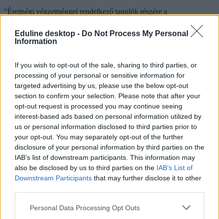
"Érettségi végzettséggel rendelkező tanulók részére a
szakgimnáziumban az érettségi végzettséghez kötött
szakgimnáziumi szakképesítésre felkészítő évfolyamok száma kettő.
Eduline desktop -
Do Not Process My Personal
Ebben az esetben a szakgimnázium a képesítő vizsgára történő
Information
felkészítést a tizenharmadiktizennegyedik évfolyamon szervezi
meg" - írják az OH
pályaorientációs kiadványában.
If you wish to opt-out of the sale, sharing to third parties, or
A négy évfolyamos gimnáziumokról
ebben a cikkünkben
processing of your personal or sensitive information for
olvashattok. A
nemzetközi iskolákról szóló anyagunkat itt éritek el.
targeted advertising by us, please use the below opt-out
Ha technikumba jelentkeznétek, arról
ebben a cikkünkben
section to confirm your selection. Please note that after your
olvashattok, ha pedig hat- vagy nyolcévfolyamos gimnáziumot
opt-out request is processed you may continue seeing
fontolgattok,
ezt a cikket érdemes elolvasnotok.
A két tanítási nyelvű
középiskolákról
ide kattintva tájékozódhattok.
interest-based ads based on personal information utilized by
us or personal information disclosed to third parties prior to
your opt-out. You may separately opt-out of the further
disclosure of your personal information by third parties on the
IAB’s list of downstream participants. This information may
also be disclosed by us to third parties on the
IAB’s List of
Downstream Participants
that may further disclose it to other
third parties.
Personal Data Processing Opt Outs