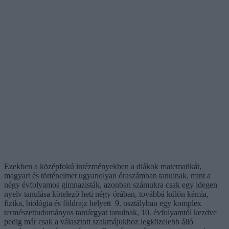
Ezekben a középfokú intézményekben a diákok matematikát,
magyart és történelmet ugyanolyan óraszámban tanulnak, mint a
négy évfolyamos gimnazisták, azonban számukra csak egy idegen
nyelv tanulása kötelező heti négy órában, továbbá külön kémia,
fizika, biológia és földrajz helyett 9. osztályban egy komplex
természettudományos tantárgyat tanulnak, 10. évfolyamtól kezdve
pedig már csak a választott szakmájukhoz legközelebb álló