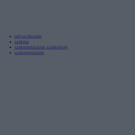
pályaválasztás
szakma
szakgimnáziumi szakképzés
szakgimnázium