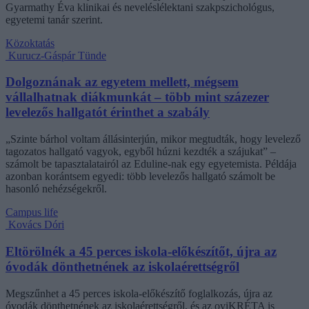
Gyarmathy Éva klinikai és neveléslélektani szakpszichológus,
egyetemi tanár szerint.
Közoktatás
Kurucz-Gáspár Tünde
Dolgoznának az egyetem mellett, mégsem
vállalhatnak diákmunkát – több mint százezer
levelezős hallgatót érinthet a szabály
„Szinte bárhol voltam állásinterjún, mikor megtudták, hogy levelező
tagozatos hallgató vagyok, egyből húzni kezdték a szájukat” –
számolt be tapasztalatairól az Eduline-nak egy egyetemista. Példája
azonban korántsem egyedi: több levelezős hallgató számolt be
hasonló nehézségekről.
Campus life
Kovács Dóri
Eltörölnék a 45 perces iskola-előkészítőt, újra az
óvodák dönthetnének az iskolaérettségről
Megszűnhet a 45 perces iskola-előkészítő foglalkozás, újra az
óvodák dönthetnének az iskolaérettségről, és az oviKRÉTA is