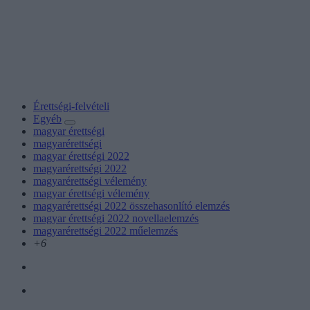
Érettségi-felvételi
Egyéb
magyar érettségi
magyarérettségi
magyar érettségi 2022
magyarérettségi 2022
magyarérettségi vélemény
magyar érettségi vélemény
magyarérettségi 2022 összehasonlító elemzés
magyar érettségi 2022 novellaelemzés
magyarérettségi 2022 műelemzés
+6