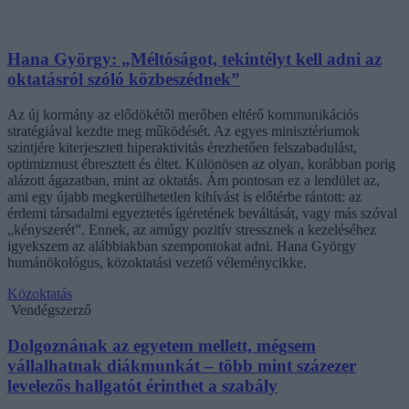
Hana György: „Méltóságot, tekintélyt kell adni az
oktatásról szóló közbeszédnek”
Az új kormány az elődökétől merőben eltérő kommunikációs
stratégiával kezdte meg működését. Az egyes minisztériumok
szintjére kiterjesztett hiperaktivitás érezhetően felszabadulást,
optimizmust ébresztett és éltet. Különösen az olyan, korábban porig
alázott ágazatban, mint az oktatás. Ám pontosan ez a lendület az,
ami egy újabb megkerülhetetlen kihívást is előtérbe rántott: az
érdemi társadalmi egyeztetés ígéretének beváltását, vagy más szóval
„kényszerét”. Ennek, az amúgy pozitív stressznek a kezeléséhez
igyekszem az alábbiakban szempontokat adni. Hana György
humánökológus, közoktatási vezető véleménycikke.
Közoktatás
Vendégszerző
Dolgoznának az egyetem mellett, mégsem
vállalhatnak diákmunkát – több mint százezer
levelezős hallgatót érinthet a szabály