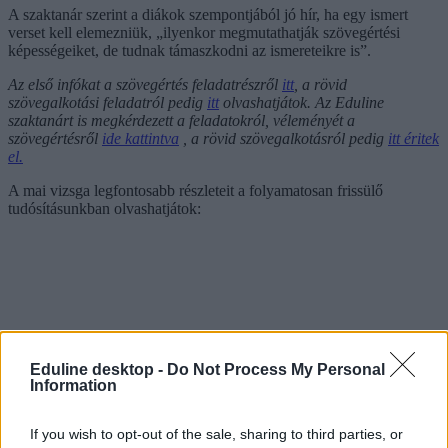
A szaktanár szerint a diákok szempontjából jó hír, ha egy ismert
verset kell elemezniük, „ilyenkor megmutathatják szövegértési
képességeiket, de tudnak támaszkodni az ismereteikre is”.
Az első infókat a szövegértés feladatrészről
itt
, a rövid
szövegalkotási feladatról pedig
itt
olvashatjátok. Az Eduline
szaktanárt is megkérdezett a feladatokról, véleményét a
szövegértésről
ide kattintva
, a rövid szövegalkotásról pedig
itt éritek
el.
A mai vizsga legfontosabb részleteit a folyamatosan frissülő
tudósításunkban olvashatjátok:
Eduline desktop -
Do Not Process My Personal
Information
Érettségizzetek velünk!
Az Eduline-on az idén is megtaláljátok a legfrissebb infókat az
If you wish to opt-out of the sale, sharing to third parties, or
érettségiről: a vizsgák napján reggeltől estig beszámolunk a