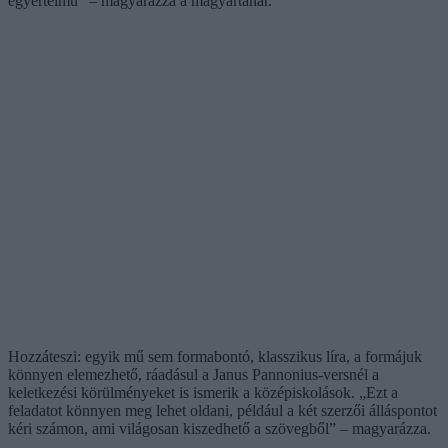
egyértelmű” – magyarázza a magyartanár.
Hozzáteszi: egyik mű sem formabontó, klasszikus líra, a formájuk
könnyen elemezhető, ráadásul a Janus Pannonius-versnél a
keletkezési körülményeket is ismerik a középiskolások. „Ezt a
feladatot könnyen meg lehet oldani, például a két szerzői álláspontot
kéri számon, ami világosan kiszedhető a szövegből” – magyarázza.