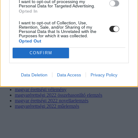
I want to opt-out of processing my
Personal Data for Targeted Advertising.
Opted In
I want to opt-out of Collection, Use,
Retention, Sale, and/or Sharing of my
Personal Data that Is Unrelated with the
Purposes for which it was collected.
Opted Out
CONFIRM
magyar érettségi
magyarérettségi
magyar érettségi 2022
Data Deletion
Data Access
Privacy Policy
magyarérettségi 2022
magyarérettségi vélemény
magyar érettségi vélemény
magyarérettségi 2022 összehasonlító elemzés
magyar érettségi 2022 novellaelemzés
magyarérettségi 2022 műelemzés