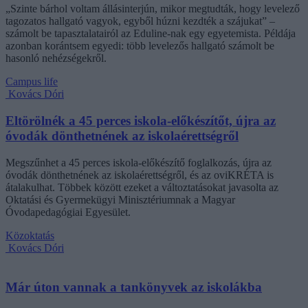
„Szinte bárhol voltam állásinterjún, mikor megtudták, hogy levelező
tagozatos hallgató vagyok, egyből húzni kezdték a szájukat” –
számolt be tapasztalatairól az Eduline-nak egy egyetemista. Példája
azonban korántsem egyedi: több levelezős hallgató számolt be
hasonló nehézségekről.
Campus life
Kovács Dóri
Eltörölnék a 45 perces iskola-előkészítőt, újra az
óvodák dönthetnének az iskolaérettségről
Megszűnhet a 45 perces iskola-előkészítő foglalkozás, újra az
óvodák dönthetnének az iskolaérettségről, és az oviKRÉTA is
átalakulhat. Többek között ezeket a változtatásokat javasolta az
Oktatási és Gyermekügyi Minisztériumnak a Magyar
Óvodapedagógiai Egyesület.
Közoktatás
Kovács Dóri
Már úton vannak a tankönyvek az iskolákba