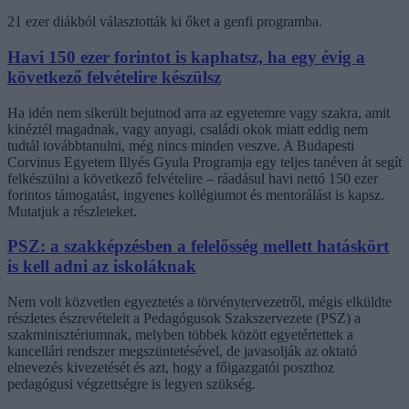
21 ezer diákból választották ki őket a genfi programba.
Havi 150 ezer forintot is kaphatsz, ha egy évig a
következő felvételire készülsz
Ha idén nem sikerült bejutnod arra az egyetemre vagy szakra, amit
kinéztél magadnak, vagy anyagi, családi okok miatt eddig nem
tudtál továbbtanulni, még nincs minden veszve. A Budapesti
Corvinus Egyetem Illyés Gyula Programja egy teljes tanéven át segít
felkészülni a következő felvételire – ráadásul havi nettó 150 ezer
forintos támogatást, ingyenes kollégiumot és mentorálást is kapsz.
Mutatjuk a részleteket.
PSZ: a szakképzésben a felelősség mellett hatáskört
is kell adni az iskoláknak
Nem volt közvetlen egyeztetés a törvénytervezetről, mégis elküldte
részletes észrevételeit a Pedagógusok Szakszervezete (PSZ) a
szakminisztériumnak, melyben többek között egyetértettek a
kancellári rendszer megszüntetésével, de javasolják az oktató
elnevezés kivezetését és azt, hogy a főigazgatói poszthoz
pedagógusi végzettségre is legyen szükség.