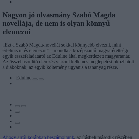
Nagyon jó olvasmány Szabó Magda
novellája, de nem is olyan könnyű
elemezni
„Ezt a Szabó Magda-novellát sokkal könnyebb élvezni, mint
értelmezni és elemezni” – mondta a középszintű magyarérettségi
egyik esszéfeladatáról az Eduline által megkérdezett magyartanár.
Az összehasonlító elemzés viszont kellemes meglepetést okozhatott
a diákoknak, az egyik költemény ugyanis a tananyag része.
Eduline
Ahogy arról korábban beszámoltunk
, az írásbeli második részében