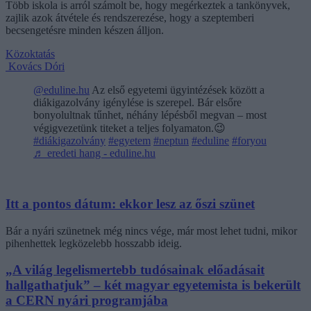
Több iskola is arról számolt be, hogy megérkeztek a tankönyvek,
zajlik azok átvétele és rendszerezése, hogy a szeptemberi
becsengetésre minden készen álljon.
Közoktatás
Kovács Dóri
@eduline.hu
Az első egyetemi ügyintézések között a
diákigazolvány igénylése is szerepel. Bár elsőre
bonyolultnak tűnhet, néhány lépésből megvan – most
végigvezetünk titeket a teljes folyamaton.😉
#diákigazolvány
#egyetem
#neptun
#eduline
#foryou
♬ eredeti hang - eduline.hu
Itt a pontos dátum: ekkor lesz az őszi szünet
Bár a nyári szünetnek még nincs vége, már most lehet tudni, mikor
pihenhettek legközelebb hosszabb ideig.
„A világ legelismertebb tudósainak előadásait
hallgathatjuk” – két magyar egyetemista is bekerült
a CERN nyári programjába