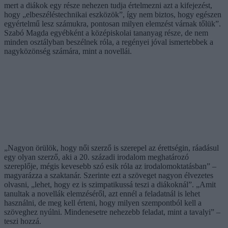
mert a diákok egy része nehezen tudja értelmezni azt a kifejezést,
hogy „elbeszéléstechnikai eszközök”, így nem biztos, hogy egészen
egyértelmű lesz számukra, pontosan milyen elemzést várnak tőlük”.
Szabó Magda egyébként a középiskolai tananyag része, de nem
minden osztályban beszélnek róla, a regényei jóval ismertebbek a
nagyközönség számára, mint a novellái.
„Nagyon örülök, hogy női szerző is szerepel az érettségin, ráadásul
egy olyan szerző, aki a 20. századi irodalom meghatározó
szereplője, mégis kevesebb szó esik róla az irodalomoktatásban” –
magyarázza a szaktanár. Szerinte ezt a szöveget nagyon élvezetes
olvasni, „lehet, hogy ez is szimpatikussá teszi a diákoknál”. „Amit
tanultak a novellák elemzéséről, azt ennél a feladatnál is lehet
használni, de meg kell érteni, hogy milyen szempontból kell a
szöveghez nyúlni. Mindenesetre nehezebb feladat, mint a tavalyi” –
teszi hozzá.