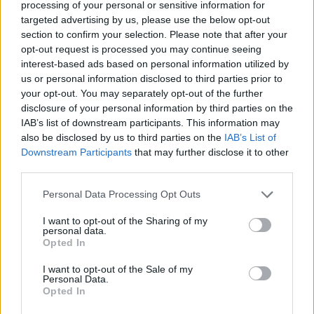
processing of your personal or sensitive information for
legfontosabb hírekről, megtudhatjátok, milyen feladatokat kell
targeted advertising by us, please use the below opt-out
megoldaniuk a középszinten vizsgázóknak, de az emelt szintű
írásbelikről is nálunk találjátok meg a tudnivalókat.
section to confirm your selection. Please note that after your
opt-out request is processed you may continue seeing
És ami a legfontosabb: az írásbeli után nálunk nézhetitek át először
interest-based ads based on personal information utilized by
a szaktanárok által kidolgozott, nem hivatalos megoldásokat.
us or personal information disclosed to third parties prior to
your opt-out. You may separately opt-out of the further
Délutánonként arról olvashattok, hogy mit gondolnak a tanárok és
a vizsgázók a feladatsorokról, és persze ti is leírhatjátok
disclosure of your personal information by third parties on the
véleményeteket kommentben, sőt a szaktanároktól is kérdezhettek.
IAB’s list of downstream participants. This information may
also be disclosed by us to third parties on the
IAB’s List of
Ha elsőként szeretnétek megkapni a megoldásokat,
lájkoljátok
Downstream Participants
that may further disclose it to other
Facebook-oldalunkat
,
itt pedig feliratkozhattok hírlevelünkre
. A
third parties.
2022-es érettségiről
itt találjátok legfrissebb cikkeinket
.
Personal Data Processing Opt Outs
I want to opt-out of the Sharing of my
personal data.
Opted In
I want to opt-out of the Sale of my
Personal Data.
Opted In