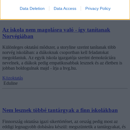
Eduline
Data Deletion
Data Access
Privacy Policy
Az iskola nem magolásra való - így tanítanak
Norvégiában
Különleges oktatási módszer, a storyline szerint tanítanak több
norvég iskolában: a diákoknak csoportban kell feladatokat
megoldaniuk. Az egyik iskola igazgatója szerint demokráciára
nevelnek, a diákok pedig empatikusabbak lesznek és az életben is
jobban boldogulnak majd - írja a hvg.hu.
Közoktatás
Eduline
Nem lesznek többé tantárgyak a finn iskolákban
Finnország oktatása igazi sikertörténet, az ország pedig most az
eddigi legnagyobb dobására készül: megszüntetik a tantárgyakat, és