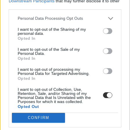
Downstream Participants
that may further disclose it to other
third parties.
Personal Data Processing Opt Outs
I want to opt-out of the Sharing of my
personal data.
Opted In
I want to opt-out of the Sale of my
Personal Data.
Opted In
I want to opt-out of processing my
Personal Data for Targeted Advertising.
Opted In
Nem is lehetne pontosabban ábrázolni, hogy mi a
I want to opt-out of Collection, Use,
Retention, Sale, and/or Sharing of my
baj az oktatással
Personal Data that Is Unrelated with the
Purposes for which it was collected.
Opted Out
Egyre többet hallani, hogy az oktatási rendszernek kellene
alkalmazkodnia a diákok egyéni képességeihez és szükségleteihez.
Ez a kép tökéletesen összefoglalja a lényeget.
CONFIRM
Közoktatás