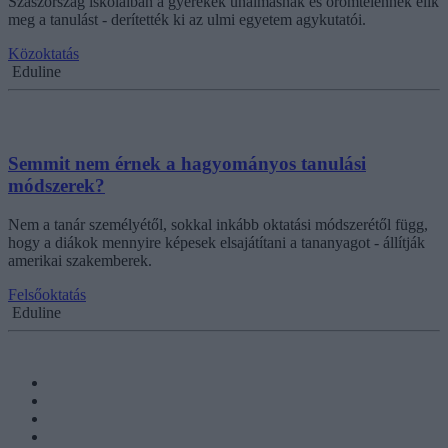
Szászország iskoláiban a gyerekek unalmasnak és örömtelennek élik
meg a tanulást - derítették ki az ulmi egyetem agykutatói.
Közoktatás
Eduline
Semmit nem érnek a hagyományos tanulási
módszerek?
Nem a tanár személyétől, sokkal inkább oktatási módszerétől függ,
hogy a diákok mennyire képesek elsajátítani a tananyagot - állítják
amerikai szakemberek.
Felsőoktatás
Eduline