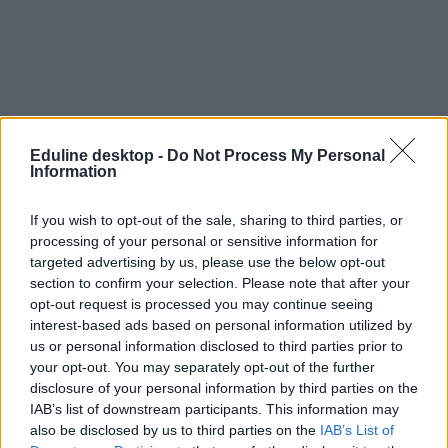
Eduline desktop -
Do Not Process My Personal
Information
Újragondolt Egri csillagok és virtuális
If you wish to opt-out of the sale, sharing to third parties, or
csoportmunka nyerte a Digitális Pedagógus Díjat
processing of your personal or sensitive information for
targeted advertising by us, please use the below opt-out
Saját képregénykészítő és önismeretet fejlesztő tanári módszereket is
díjazott a Tempus Közalapítvány.
section to confirm your selection. Please note that after your
opt-out request is processed you may continue seeing
Közoktatás
interest-based ads based on personal information utilized by
Eduline
us or personal information disclosed to third parties prior to
your opt-out. You may separately opt-out of the further
disclosure of your personal information by third parties on the
IAB’s list of downstream participants. This information may
also be disclosed by us to third parties on the
IAB’s List of