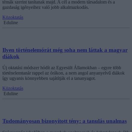
témák szerint tanítanak majd. A cél a modern társadalom és a
gazdaság igényeihez való jobb alkalmazkodás.
Közoktatás
Eduline
Ilyen történelemórát még soha nem láttak a magyar
diákok
Új oktatási módszer hódít az Egyesült Államokban – egyre több
történelemtanár rappel az órákon, a nem angol anyanyelvű diákok
így ugyanis könnyebben sajátítják el a tananyagot.
Közoktatás
Eduline
Tudományosan bizonyított tény: a tanulás unalmas