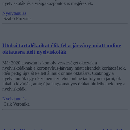
nyelviskolák és a vizsgaközpontok is megérezték.
Nyelvtanulás
Szabó Fruzsina
Utolsó tartalékaikat élik fel a járvány miatt online
oktatásra ítélt nyelviskolák
Már 2020 tavaszán is komoly veszteséget okoztak a
nyelviskoláknak a koronavírus-járvány miatt elrendelt korlátozások,
idén pedig újra át kellett állniuk online oktatásra. Csakhogy a
nyelvtanulók egy része nem szeretne online tanfolyamra járni, ők
inkább kivárják, amíg újra hagyományos órákat hirdethetnek meg a
nyelviskolák.
Nyelvtanulás
Csik Veronika