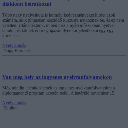
diákként beiratkozni
Több nagy nyelviskola is komoly kedvezményeket hirdet azok
számára, akik júniusban kezdődő kurzusra iratkoznak be, és ez nem
véletlen. Utánanéztünk, miben más a nyári időszakban nyelvet
tanulni, és kiknek éri meg igazán ilyenkor jelentkezni egy-egy
kurzusra.
Nyelvtanulás
Nagy Barnabás
Van még hely az ingyenes nyelvtanfolyamokon
Még mindig jelentkezhettek az ingyenes nyelvtanfolyamokra a
diplomamentő program keretén belül. A határidő november 15.
Nyelvtanulás
Eduline