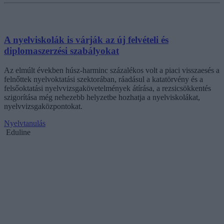
A nyelviskolák is várják az új felvételi és
diplomaszerzési szabályokat
Az elmúlt években húsz-harminc százalékos volt a piaci visszaesés a
felnőttek nyelvoktatási szektorában, ráadásul a katatörvény és a
felsőoktatási nyelvvizsgakövetelmények átírása, a rezsicsökkentés
szigorítása még nehezebb helyzetbe hozhatja a nyelviskolákat,
nyelvvizsgaközpontokat.
Nyelvtanulás
Eduline