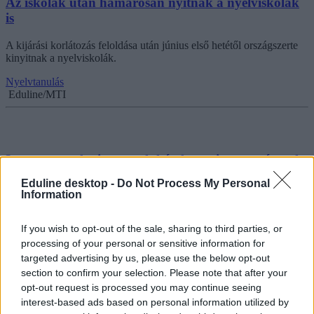
Az iskolák után hamarosan nyitnak a nyelviskolák
is
A kijárási korlátozás feloldása után június első hetétől országszerte
kinyitnak a nyelviskolák.
Nyelvtanulás
Eduline/MTI
Ingyenes nyelvvizsga: sok kérelmet visszautasítanak,
mutatjuk, hogy miért
Eduline desktop -
Do Not Process My Personal
Information
Százmillió forinthoz közelít az az összeg, amelyet a Magyar
Államkincstár június 30-ig kifizetett nyelvvizsgadíj-visszatérítésre -
írja a Magyar Hírlap. Sokan azonban - úgy tűnik - félreértelmezték a
If you wish to opt-out of the sale, sharing to third parties, or
feltételeket.
processing of your personal or sensitive information for
targeted advertising by us, please use the below opt-out
Nyelvtanulás
section to confirm your selection. Please note that after your
Eduline
opt-out request is processed you may continue seeing
interest-based ads based on personal information utilized by