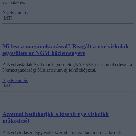
volt sikeres.
Nyelvtanulás
MTI
Mi lesz a magánoktatással? Reagált a nyelviskolák
egyesülete az NGM közleményére
A Nyelviskolák Szakmai Egyesülete (NYESZE) örömmel értesült a
Nemzetgazdasági Minisztérium új felnőttképzési...
Nyelvtanulás
MTI
Azonnal betilthatják a kisebb nyelviskolák
működését
A Nyelvtudásért Egyesület szerint a magántanárok és a kisebb