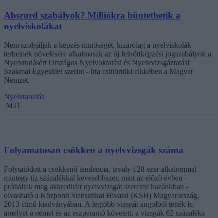
Abszurd szabályok? Milliókra büntethetik a
nyelviskolákat
Nem szolgálják a képzés minőségét, kizárólag a nyelviskolák
terheinek növelésére alkalmasak az új felnőttképzési jogszabályok a
Nyelvtudásért Országos Nyelvoktatási és Nyelvvizsgáztatási
Szakmai Egyesület szerint - írta csütörtöki cikkében a Magyar
Nemzet.
Nyelvtanulás
MTI
Folyamatosan csökken a nyelvvizsgák száma
Folytatódott a csökkenő tendencia, tavaly 128 ezer alkalommal -
mintegy tíz százalékkal kevesebbszer, mint az előző évben -
próbáltak meg akkreditált nyelvvizsgát szerezni hazánkban -
olvasható a Központi Statisztikai Hivatal (KSH) Magyarország,
2013 című kiadványában. A legtöbb vizsgát angolból tették le,
amelyet a német és az eszperantó követett, a vizsgák 62 százaléka