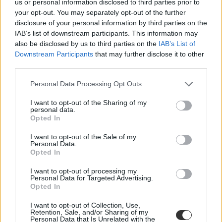
us or personal information disclosed to third parties prior to
your opt-out. You may separately opt-out of the further
Itt van a 2017-es lista: ennyit kell fizetni a
disclosure of your personal information by third parties on the
nyelvvizsgákért idén
IAB’s list of downstream participants. This information may
also be disclosed by us to third parties on the
IAB’s List of
Mennyit kell fizetnetek a legnépszerűbb általános nyelvvizsgákért?
Downstream Participants
that may further disclose it to other
Változtak-e az árak? Ha idén szeretnétek nyelvvizsgát szerezni,
third parties.
akkor érdemes időben szétnézni. Megmutatjuk, hol és mennyiért
adnak papírt a tudásotokról.
Personal Data Processing Opt Outs
Nyelvtanulás
Eduline
I want to opt-out of the Sharing of my
personal data.
Opted In
I want to opt-out of the Sale of my
Personal Data.
Ez a hirdetés verte ki a biztosítékot sokaknál,
Opted In
óriásplakátra került a first lady
I want to opt-out of processing my
Az Americki Institut horvát nyelviskola egy Melania Trumpot
Personal Data for Targeted Advertising.
Opted In
ábrázoló óriásplakátot helyezett el Zágrábban, az alábbi felirattal:
"Just imagine how far you can go with a little bit of English", ami
magyarul körülbelül annyi tesz: "Képzelje csak el, milyen messzire
I want to opt-out of Collection, Use,
Retention, Sale, and/or Sharing of my
juthat el némi angoltudással."
Personal Data that Is Unrelated with the