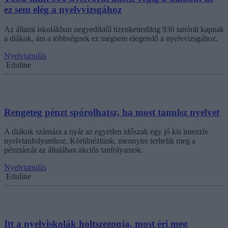
ez sem elég a nyelvvizsgához
Az állami iskolákban negyediktől tizenkettedikig 936 tanórát kapnak
a diákok, ám a többségnek ez mégsem elegendő a nyelvvizsgához.
Nyelvtanulás
Eduline
Rengeteg pénzt spórolhatsz, ha most tanulsz nyelvet
A diákok számára a nyár az egyetlen időszak egy jó kis intenzív
nyelvtanfolyamhoz. Körülnéztünk, mennyire terhelik meg a
pénztárcát az általában akciós tanfolyamok.
Nyelvtanulás
Eduline
Itt a nyelviskolák holtszezonja, most éri meg