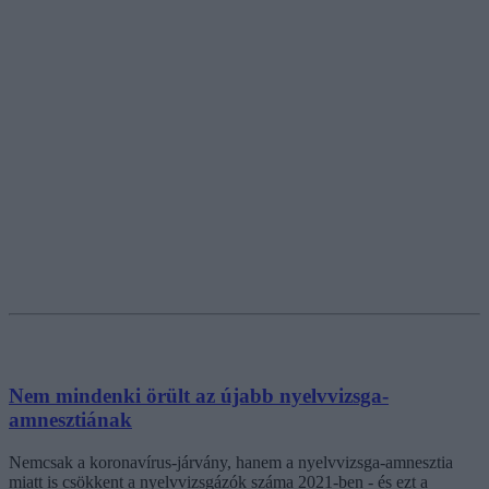
Nem mindenki örült az újabb nyelvvizsga-
amnesztiának
Nemcsak a koronavírus-járvány, hanem a nyelvvizsga-amnesztia
miatt is csökkent a nyelvvizsgázók száma 2021-ben - és ezt a