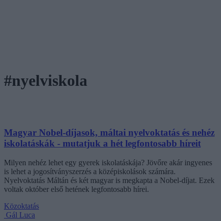
#nyelviskola
Magyar Nobel-díjasok, máltai nyelvoktatás és nehéz
iskolatáskák - mutatjuk a hét legfontosabb híreit
Milyen nehéz lehet egy gyerek iskolatáskája? Jövőre akár ingyenes
is lehet a jogosítványszerzés a középiskolások számára.
Nyelvoktatás Máltán és két magyar is megkapta a Nobel-díjat. Ezek
voltak október első hetének legfontosabb hírei.
Közoktatás
Gál Luca