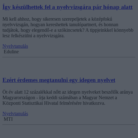
Így készülhettek fel a nyelvvizsgára pár hónap alatt
Mi kell ahhoz, hogy sikeresen szerepeljetek a középfokú
nyelvvizsgán, hogyan kereshettek tanulópartnert, és honnan
tudjátok, hogy elegendő-e a szókincsetek? A tippjeinkkel könnyebb
lesz felkészülni a nyelvvizsgára.
Nyelvtanulás
Eduline
Ezért érdemes megtanulni egy idegen nyelvet
Öt év alatt 12 százalékkal nőtt az idegen nyelveket beszélők aránya
Magyarországon - írja keddi számában a Magyar Nemzet a
Központi Statisztikai Hivatal felmérésére hivatkozva.
Nyelvtanulás
MTI