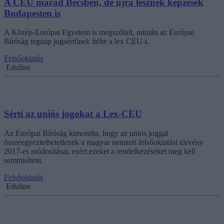
A CEU marad Bécsben, de újra lesznek képzések
Budapesten is
A Közép-Európai Egyetem is megszólalt, miután az Európai
Bíróság tegnap jogsértőnek ítélte a lex CEU-t.
Felsőoktatás
Eduline
Sérti az uniós jogokat a Lex-CEU
Az Európai Bíróság kimondta, hogy az uniós joggal
összeegyeztethetetlenek a magyar nemzeti felsőoktatási törvény
2017-es módosításai, ezért ezeket a rendelkezéseket meg kell
semmisíteni.
Felsőoktatás
Eduline