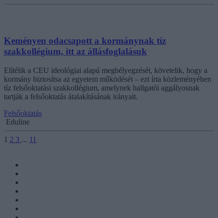
Keményen odacsapott a kormánynak tíz
szakkollégium, itt az állásfoglalásuk
Elítélik a CEU ideológiai alapú megbélyegzését, követelik, hogy a
kormány biztosítsa az egyetem működését – ezt írta közleményében
tíz felsőoktatási szakkollégium, amelynek hallgatói aggályosnak
tartják a felsőoktatás átalakításának irányait.
Felsőoktatás
Eduline
1
2
3
...
11