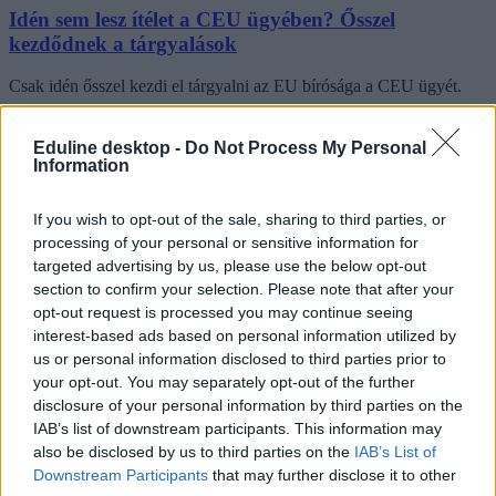
Idén sem lesz ítélet a CEU ügyében? Ősszel
kezdődnek a tárgyalások
Csak idén ősszel kezdi el tárgyalni az EU bírósága a CEU ügyét.
Felsőoktatás
Eduline
Eduline desktop -
Do Not Process My Personal
Information
If you wish to opt-out of the sale, sharing to third parties, or
processing of your personal or sensitive information for
Újra megvizsgálja a kormány a CEU ügyét?
targeted advertising by us, please use the below opt-out
section to confirm your selection. Please note that after your
„A Müncheni Műszaki Egyetem részvétele a magyar
felsőoktatásban a CEU-val való együttműködés keretében
opt-out request is processed you may continue seeing
semmilyen akadályba nem ütközik” – idézi a 444 a
interest-based ads based on personal information utilized by
Miniszterelnökség államtitkárát, aki Szél Bernadett független
us or personal information disclosed to third parties prior to
országgyűlési képviselő kérdésére válaszolt.
your opt-out. You may separately opt-out of the further
disclosure of your personal information by third parties on the
Felsőoktatás
Eduline
IAB’s list of downstream participants. This information may
also be disclosed by us to third parties on the
IAB’s List of
Downstream Participants
that may further disclose it to other