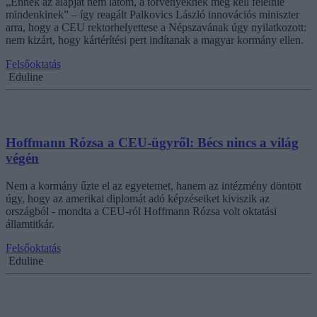
„Ennek az alapját nem látom, a törvényeknek meg kell felelnie
mindenkinek” – így reagált Palkovics László innovációs miniszter
arra, hogy a CEU rektorhelyettese a Népszavának úgy nyilatkozott:
nem kizárt, hogy kártérítési pert indítanak a magyar kormány ellen.
Felsőoktatás
Eduline
Hoffmann Rózsa a CEU-ügyről: Bécs nincs a világ
végén
Nem a kormány űzte el az egyetemet, hanem az intézmény döntött
úgy, hogy az amerikai diplomát adó képzéseiket kiviszik az
országból - mondta a CEU-ról Hoffmann Rózsa volt oktatási
államtitkár.
Felsőoktatás
Eduline