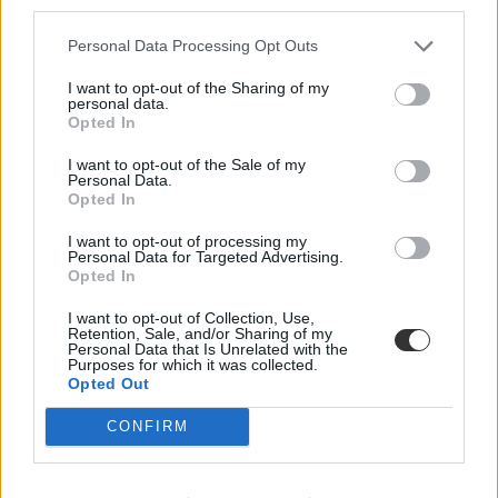
third parties.
A CEU rektora az egyetemi közösség előtt beszélt a
Personal Data Processing Opt Outs
kialakult helyzetről
I want to opt-out of the Sharing of my
Helyzetjelentést adott a CEU rektora az egyetemi közösség előtt.
personal data.
Opted In
Felsőoktatás
Eduline
I want to opt-out of the Sale of my
Personal Data.
Opted In
I want to opt-out of processing my
Personal Data for Targeted Advertising.
Június közepén tárgyalja az Európai Bíróság a lex
Opted In
CEU-t
I want to opt-out of Collection, Use,
Hamarosan tárgyalja az Európai Bizottság a lex CEU-t, azt
Retention, Sale, and/or Sharing of my
Personal Data that Is Unrelated with the
vizsgálják majd, a törvény uniós jogba ütközik-e.
Purposes for which it was collected.
Opted Out
Felsőoktatás
Eduline
CONFIRM