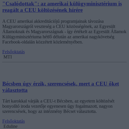
"Csalódottak": az amerikai külügyminisztérium is
reagált a CEU költözésének hírére
A CEU amerikai akkreditációjú programjainak távozása
Magyarországról veszteség a CEU közösségének, az Egyesült
Államoknak és Magyarországnak - így értékelt az Egyesült Államok
Külügyminisztériuma hétfő délután az amerikai nagykövetség
Facebook-oldalán közzétett közleményében.
Felsőoktatás
MTI
Bécsben úgy érzik, szerencsések, mert a CEU őket
választotta
Tárt karokkal várják a CEU-t Bécsben, az egyetem költözését
bonyolító iroda vezetője egyenesen úgy fogalmazott, nagyon
szerencsések, hogy az intézmény Bécset választotta.
Felsőoktatás
Eduline