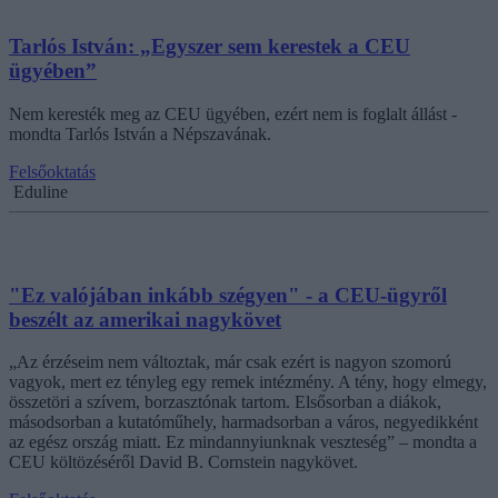
Tarlós István: „Egyszer sem kerestek a CEU
ügyében”
Nem keresték meg az CEU ügyében, ezért nem is foglalt állást -
mondta Tarlós István a Népszavának.
Felsőoktatás
Eduline
"Ez valójában inkább szégyen" - a CEU-ügyről
beszélt az amerikai nagykövet
„Az érzéseim nem változtak, már csak ezért is nagyon szomorú
vagyok, mert ez tényleg egy remek intézmény. A tény, hogy elmegy,
összetöri a szívem, borzasztónak tartom. Elsősorban a diákok,
másodsorban a kutatóműhely, harmadsorban a város, negyedikként
az egész ország miatt. Ez mindannyiunknak veszteség” – mondta a
CEU költözéséről David B. Cornstein nagykövet.