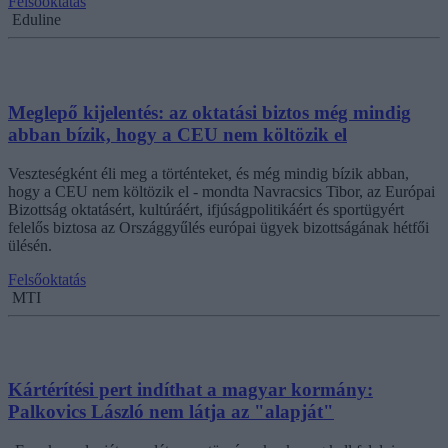
Felsőoktatás
Eduline
Meglepő kijelentés: az oktatási biztos még mindig
abban bízik, hogy a CEU nem költözik el
Veszteségként éli meg a történteket, és még mindig bízik abban,
hogy a CEU nem költözik el - mondta Navracsics Tibor, az Európai
Bizottság oktatásért, kultúráért, ifjúságpolitikáért és sportügyért
felelős biztosa az Országgyűlés európai ügyek bizottságának hétfői
ülésén.
Felsőoktatás
MTI
Kártérítési pert indíthat a magyar kormány:
Palkovics László nem látja az "alapját"