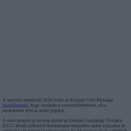
A speciális kikötésről 2020 őszén az Európai Unió Bírósága
megállapította
, hogy torzította a versenyfeltételeket, sőt a
rendelkezés sérti az uniós jogokat.
A most javasolt új szöveg szerint az Európai Gazdasági Térségen
(EGT) kívüli székhelyű felsőoktatási intézmény akkor folytathat itt
oklevelet adó képzési tevékenységet, ha Magyarország és a külföldi