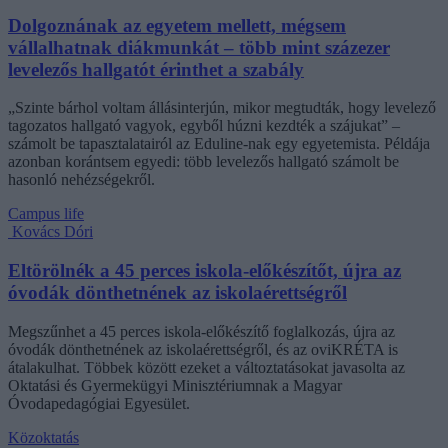
Dolgoznának az egyetem mellett, mégsem
vállalhatnak diákmunkát – több mint százezer
levelezős hallgatót érinthet a szabály
„Szinte bárhol voltam állásinterjún, mikor megtudták, hogy levelező
tagozatos hallgató vagyok, egyből húzni kezdték a szájukat” –
számolt be tapasztalatairól az Eduline-nak egy egyetemista. Példája
azonban korántsem egyedi: több levelezős hallgató számolt be
hasonló nehézségekről.
Campus life
Kovács Dóri
Eltörölnék a 45 perces iskola-előkészítőt, újra az
óvodák dönthetnének az iskolaérettségről
Megszűnhet a 45 perces iskola-előkészítő foglalkozás, újra az
óvodák dönthetnének az iskolaérettségről, és az oviKRÉTA is
átalakulhat. Többek között ezeket a változtatásokat javasolta az
Oktatási és Gyermekügyi Minisztériumnak a Magyar
Óvodapedagógiai Egyesület.
Közoktatás