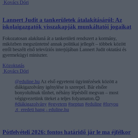
Kovács Dóri
Lannert Judit a tankerületek átalakításáról: Az
iskolaigazgatók visszakapják munkáltatói jogaikat
Fokozatosan alakítaná át a tankerületi rendszert a kormány,
miközben megszüntetné annak politikai jellegét – többek között
erről beszélt első televíziós interjújában Lannert Judit oktatási és
gyermekügyi miniszter.
Közoktatás
Kovács Dóri
@eduline.hu
Az első egyetemi ügyintézések között a
diákigazolvány igénylése is szerepel. Bár elsőre
bonyolultnak tűnhet, néhány lépésből megvan – most
végigvezetünk titeket a teljes folyamaton.😉
#diákigazolvány
#egyetem
#neptun
#eduline
#foryou
♬ eredeti hang - eduline.hu
Pótfelvételi 2026: fontos határidő jár le ma éjfélkor