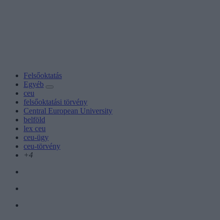
Felsőoktatás
Egyéb
ceu
felsőoktatási törvény
Central European University
belföld
lex ceu
ceu-ügy
ceu-törvény
+4