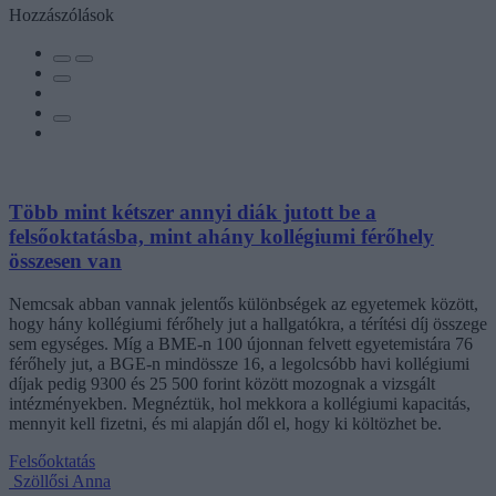
Hozzászólások
Több mint kétszer annyi diák jutott be a
felsőoktatásba, mint ahány kollégiumi férőhely
összesen van
Nemcsak abban vannak jelentős különbségek az egyetemek között,
hogy hány kollégiumi férőhely jut a hallgatókra, a térítési díj összege
sem egységes. Míg a BME-n 100 újonnan felvett egyetemistára 76
férőhely jut, a BGE-n mindössze 16, a legolcsóbb havi kollégiumi
díjak pedig 9300 és 25 500 forint között mozognak a vizsgált
intézményekben. Megnéztük, hol mekkora a kollégiumi kapacitás,
mennyit kell fizetni, és mi alapján dől el, hogy ki költözhet be.
Felsőoktatás
Szöllősi Anna