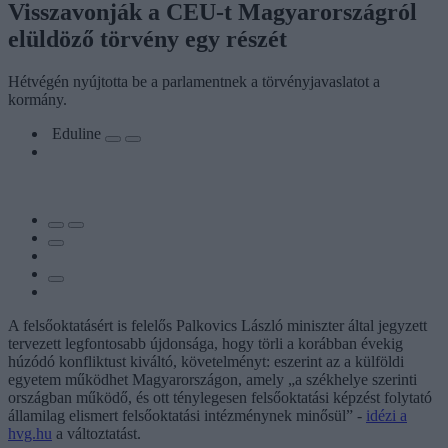
Visszavonják a CEU-t Magyarországról
elüldöző törvény egy részét
Hétvégén nyújtotta be a parlamentnek a törvényjavaslatot a
kormány.
Eduline
A felsőoktatásért is felelős Palkovics László miniszter által jegyzett
tervezett legfontosabb újdonsága, hogy törli a korábban évekig
húzódó konfliktust kiváltó, követelményt: eszerint az a külföldi
egyetem működhet Magyarországon, amely „a székhelye szerinti
országban működő, és ott ténylegesen felsőoktatási képzést folytató
államilag elismert felsőoktatási intézménynek minősül” -
idézi a
hvg.hu
a változtatást.