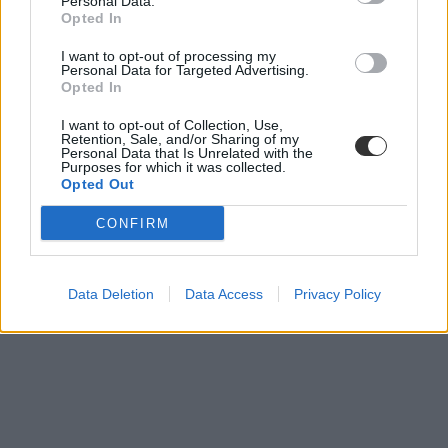
Personal Data.
ceu-ügy
Opted In
ceu-törvény
I want to opt-out of processing my
Personal Data for Targeted Advertising.
Opted In
I want to opt-out of Collection, Use,
Retention, Sale, and/or Sharing of my
Personal Data that Is Unrelated with the
Purposes for which it was collected.
Opted Out
CONFIRM
Data Deletion
Data Access
Privacy Policy