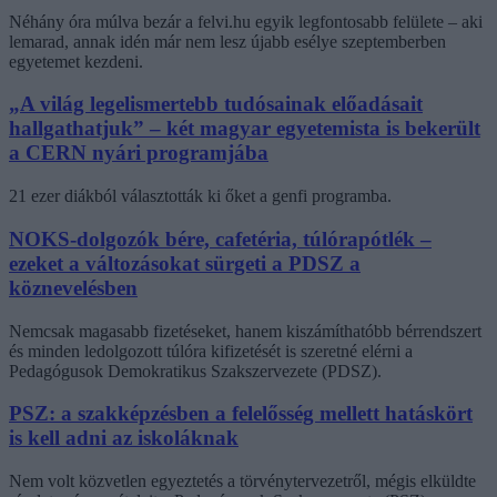
Néhány óra múlva bezár a felvi.hu egyik legfontosabb felülete – aki
lemarad, annak idén már nem lesz újabb esélye szeptemberben
egyetemet kezdeni.
„A világ legelismertebb tudósainak előadásait
hallgathatjuk” – két magyar egyetemista is bekerült
a CERN nyári programjába
21 ezer diákból választották ki őket a genfi programba.
NOKS-dolgozók bére, cafetéria, túlórapótlék –
ezeket a változásokat sürgeti a PDSZ a
köznevelésben
Nemcsak magasabb fizetéseket, hanem kiszámíthatóbb bérrendszert
és minden ledolgozott túlóra kifizetését is szeretné elérni a
Pedagógusok Demokratikus Szakszervezete (PDSZ).
PSZ: a szakképzésben a felelősség mellett hatáskört
is kell adni az iskoláknak
Nem volt közvetlen egyeztetés a törvénytervezetről, mégis elküldte