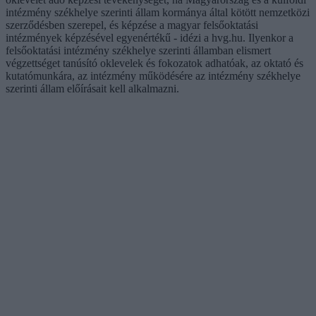
intézmény székhelye szerinti állam kormánya által kötött nemzetközi
szerződésben szerepel, és képzése a magyar felsőoktatási
intézmények képzésével egyenértékű - idézi a hvg.hu. Ilyenkor a
felsőoktatási intézmény székhelye szerinti államban elismert
végzettséget tanúsító oklevelek és fokozatok adhatóak, az oktató és
kutatómunkára, az intézmény működésére az intézmény székhelye
szerinti állam előírásait kell alkalmazni.