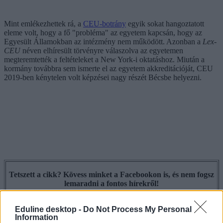
Mint emlékezhettek rá, a
CEU-botrány
egyik sokat hangoztatott
eleme volt, hogy a fő "probléma" az egyetem kapcsán, hogy az
Egyesült Államokban az intézmény nem működött. Azonban a
Lex-
CEU
néven elhíresült törvényre válaszolva az egyetemen
megteremtették a feltételeket a New York-i oktatáshoz. Miután a
kormány továbbra sem ismerte el az egyetem akkreditációját, CEU
2019-ben kénytelen volt képzései nagy részét Bécsbe helyezni.
Tetszett a cikk? Kövess minket a Facebookon is, és nem fogsz
lemaradni a fontos hírekről!
Eduline desktop -
Do Not Process My Personal
Information