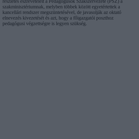
részletes észrevételeit a Pedagógusok Szakszervezete (PSZ) a
szakminisztériumnak, melyben többek között egyetértettek a
kancellári rendszer megszüntetésével, de javasolják az oktató
elnevezés kivezetését és azt, hogy a főigazgatói poszthoz
pedagógusi végzettségre is legyen szükség.