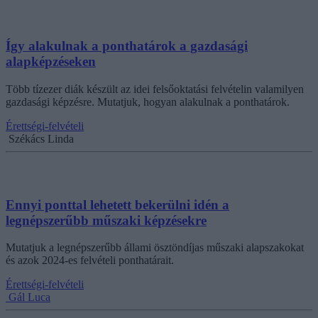
Így alakulnak a ponthatárok a gazdasági
alapképzéseken
Több tízezer diák készült az idei felsőoktatási felvételin valamilyen
gazdasági képzésre. Mutatjuk, hogyan alakulnak a ponthatárok.
Érettségi-felvételi
Székács Linda
Ennyi ponttal lehetett bekerülni idén a
legnépszerűbb műszaki képzésekre
Mutatjuk a legnépszerűbb állami ösztöndíjas műszaki alapszakokat
és azok 2024-es felvételi ponthatárait.
Érettségi-felvételi
Gál Luca