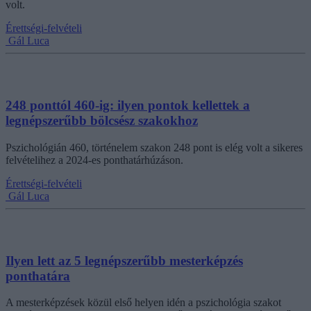
volt.
Érettségi-felvételi
Gál Luca
248 ponttól 460-ig: ilyen pontok kellettek a
legnépszerűbb bölcsész szakokhoz
Pszichológián 460, történelem szakon 248 pont is elég volt a sikeres
felvételihez a 2024-es ponthatárhúzáson.
Érettségi-felvételi
Gál Luca
Ilyen lett az 5 legnépszerűbb mesterképzés
ponthatára
A mesterképzések közül első helyen idén a pszichológia szakot