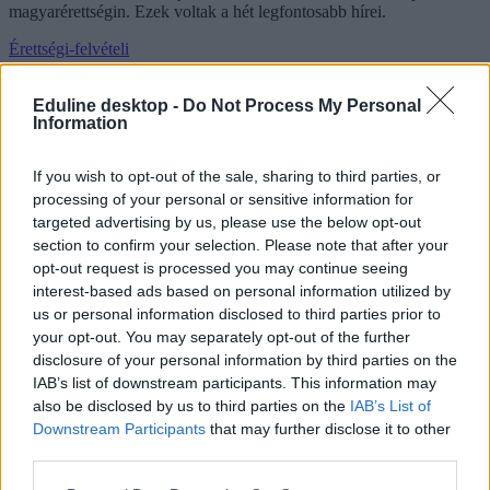
magyarérettségin. Ezek voltak a hét legfontosabb hírei.
Érettségi-felvételi
Rodler Lili
Eduline desktop -
Do Not Process My Personal
Information
Sokkal többen jelölték meg ezt a szakot a
If you wish to opt-out of the sale, sharing to third parties, or
Dunaújvárosi Egyetemen állami ösztöndíjas
processing of your personal or sensitive information for
formában, mégis csak az önköltséges képzés indult el
targeted advertising by us, please use the below opt-out
section to confirm your selection. Please note that after your
Hiába jelölték meg nagyságrendekkel többen az állami ösztöndíjas
opt-out request is processed you may continue seeing
kommunikáció és médiatudomány szakot a Dunaújvárosi
interest-based ads based on personal information utilized by
Egyetemen (DUE), mégis csak az önköltséges szakot indult el – írta
us or personal information disclosed to third parties prior to
egy felvételiző az Eduline-nak.
your opt-out. You may separately opt-out of the further
Érettségi-felvételi
disclosure of your personal information by third parties on the
Kurucz-Gáspár Tünde
IAB’s list of downstream participants. This information may
also be disclosed by us to third parties on the
IAB’s List of
Downstream Participants
that may further disclose it to other
third parties.
Mások elszámolt pontjai miatt módosíthatják a