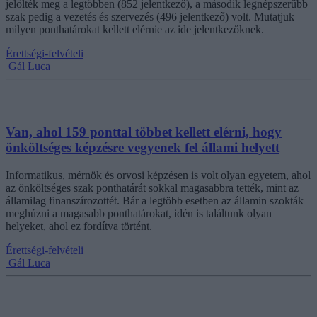
jelölték meg a legtöbben (852 jelentkező), a második legnépszerűbb
szak pedig a vezetés és szervezés (496 jelentkező) volt. Mutatjuk
milyen ponthatárokat kellett elérnie az ide jelentkezőknek.
Érettségi-felvételi
Gál Luca
Van, ahol 159 ponttal többet kellett elérni, hogy
önköltséges képzésre vegyenek fel állami helyett
Informatikus, mérnök és orvosi képzésen is volt olyan egyetem, ahol
az önköltséges szak ponthatárát sokkal magasabbra tették, mint az
államilag finanszírozottét. Bár a legtöbb esetben az államin szokták
meghúzni a magasabb ponthatárokat, idén is találtunk olyan
helyeket, ahol ez fordítva történt.
Érettségi-felvételi
Gál Luca