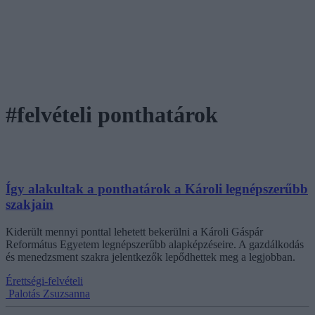
#felvételi ponthatárok
Így alakultak a ponthatárok a Károli legnépszerűbb
szakjain
Kiderült mennyi ponttal lehetett bekerülni a Károli Gáspár
Református Egyetem legnépszerűbb alapképzéseire. A gazdálkodás
és menedzsment szakra jelentkezők lepődhettek meg a legjobban.
Érettségi-felvételi
Palotás Zsuzsanna