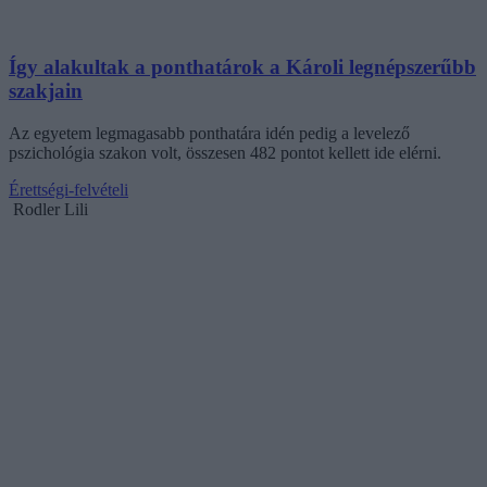
Így alakultak a ponthatárok a Károli legnépszerűbb
szakjain
Az egyetem legmagasabb ponthatára idén pedig a levelező
pszichológia szakon volt, összesen 482 pontot kellett ide elérni.
Érettségi-felvételi
Rodler Lili