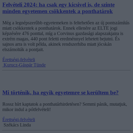
Felvételi 2024: ha csak egy kicsivel is, de szinte
minden egyetemen csökkentek a ponthatárok
Még a legnépszerűbb egyetemeken is feltehetően az új pontszámítás
miatt csökkentek a ponthatárok. Ennek ellenére az ELTE jogi
képzésére 476 ponttal, míg a Corvinus gazdasági alapszakjaira is
extrém magas, 440 pont feletti eredménnyel lehetett bejutni. És
sajnos arra is volt példa, akinek rendszerhiba miatt jócskán
elszámolták a pontjait.
Érettségi-felvételi
Kurucz-Gáspár Tünde
Mi történik, ha egyik egyetemre se kerültem be?
Rossz hírt kaptatok a ponthatárhirdetésen? Semmi pánik, mutatjuk,
mikor indul a pótfelvételi!
Érettségi-felvételi
Székács Linda