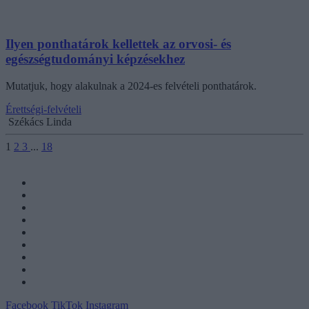
Ilyen ponthatárok kellettek az orvosi- és
egészségtudományi képzésekhez
Mutatjuk, hogy alakulnak a 2024-es felvételi ponthatárok.
Érettségi-felvételi
Székács Linda
1
2
3
...
18
Facebook
TikTok
Instagram