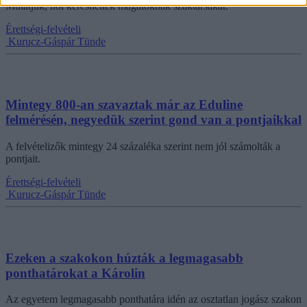
Mutatjuk, hol kereshettek magatoknak szaktársakat.
Érettségi-felvételi
Kurucz-Gáspár Tünde
Mintegy 800-an szavaztak már az Eduline
felmérésén, negyedük szerint gond van a pontjaikkal
A felvételizők mintegy 24 százaléka szerint nem jól számolták a
pontjait.
Érettségi-felvételi
Kurucz-Gáspár Tünde
Ezeken a szakokon húzták a legmagasabb
ponthatárokat a Károlin
Az egyetem legmagasabb ponthatára idén az osztatlan jogász szakon