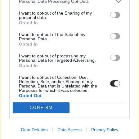
Personal Data Processing Opt Outs
besorolási döntésemet?
I want to opt-out of the Sharing of my
Megkérdeztük az Oktatási Hivatalt, hogy a sok elszámolt pont miatt
personal data.
a többi felvételiző besorolási döntése utólag változhat-e.
Opted In
Érettségi-felvételi
I want to opt-out of the Sale of my
Kurucz-Gáspár Tünde
Personal Data.
Opted In
I want to opt-out of processing my
Personal Data for Targeted Advertising.
Baj, ha még nem kaptam meg a besorolási
Opted In
határozatot?
I want to opt-out of Collection, Use,
Retention, Sale, and/or Sharing of my
Összegyűjtöttük a legfontosabb tudnivalókat a besorolási döntésről.
Personal Data that Is Unrelated with the
Purposes for which it was collected.
Érettségi-felvételi
Opted Out
Kurucz-Gáspár Tünde
CONFIRM
Felvettek egyetemre? Itt találhatsz szaktársakat
Data Deletion
Data Access
Privacy Policy