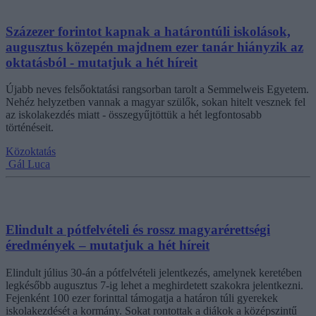
Százezer forintot kapnak a határontúli iskolások,
augusztus közepén majdnem ezer tanár hiányzik az
oktatásból - mutatjuk a hét híreit
Újabb neves felsőoktatási rangsorban tarolt a Semmelweis Egyetem.
Nehéz helyzetben vannak a magyar szülők, sokan hitelt vesznek fel
az iskolakezdés miatt - összegyűjtöttük a hét legfontosabb
történéseit.
Közoktatás
Gál Luca
Elindult a pótfelvételi és rossz magyarérettségi
éredmények – mutatjuk a hét híreit
Elindult július 30-án a pótfelvételi jelentkezés, amelynek keretében
legkésőbb augusztus 7-ig lehet a meghirdetett szakokra jelentkezni.
Fejenként 100 ezer forinttal támogatja a határon túli gyerekek
iskolakezdését a kormány. Sokat rontottak a diákok a középszintű