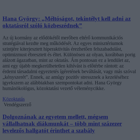
Hana György: „Méltóságot, tekintélyt kell adni az
oktatásról szóló közbeszédnek”
Az új kormány az elődökétől merőben eltérő kommunikációs
stratégiával kezdte meg működését. Az egyes minisztériumok
szintjére kiterjesztett hiperaktivitás érezhetően felszabadulást,
optimizmust ébresztett és éltet. Különösen az olyan, korábban porig
alázott ágazatban, mint az oktatás. Ám pontosan ez a lendület az,
ami egy újabb megkerülhetetlen kihívást is előtérbe rántott: az
érdemi társadalmi egyeztetés ígéretének beváltását, vagy más szóval
„kényszerét”. Ennek, az amúgy pozitív stressznek a kezeléséhez
igyekszem az alábbiakban szempontokat adni. Hana György
humánökológus, közoktatási vezető véleménycikke.
Közoktatás
Vendégszerző
Dolgoznának az egyetem mellett, mégsem
vállalhatnak diákmunkát – több mint százezer
levelezős hallgatót érinthet a szabály