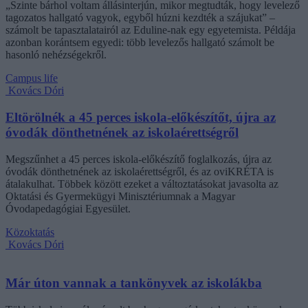
„Szinte bárhol voltam állásinterjún, mikor megtudták, hogy levelező
tagozatos hallgató vagyok, egyből húzni kezdték a szájukat” –
számolt be tapasztalatairól az Eduline-nak egy egyetemista. Példája
azonban korántsem egyedi: több levelezős hallgató számolt be
hasonló nehézségekről.
Campus life
Kovács Dóri
Eltörölnék a 45 perces iskola-előkészítőt, újra az
óvodák dönthetnének az iskolaérettségről
Megszűnhet a 45 perces iskola-előkészítő foglalkozás, újra az
óvodák dönthetnének az iskolaérettségről, és az oviKRÉTA is
átalakulhat. Többek között ezeket a változtatásokat javasolta az
Oktatási és Gyermekügyi Minisztériumnak a Magyar
Óvodapedagógiai Egyesület.
Közoktatás
Kovács Dóri
Már úton vannak a tankönyvek az iskolákba