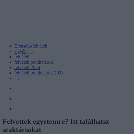
Érettségi-felvételi
Egyéb
felvételi
felvételi ponthatárok
felvételi 2024
felvételi ponthatárok 2024
+1
Felvettek egyetemre? Itt találhatsz
szaktársakat