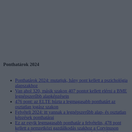
Ponthatárok 2024
Ponthatárok 2024: mutatjuk, hány pont kellett a pszichológia
alapszakhoz
Van ahol 320, másik szakon 407 pontot kellett elérni a BME
legnépszerűbb alapképzésein
476 pont: az ELTE húzta a legmagasabb ponthatárt az
osztatlan jogász szakon
Felvételi 2024: itt vannak a legnépszerűbb alap- és osztatlan
képzések ponthatárai
Ez az egyik legmagasabb ponthatár a felvételin, 478 pont
kellett a nemzetközi gazdálkodás szakhoz a Corvinuson