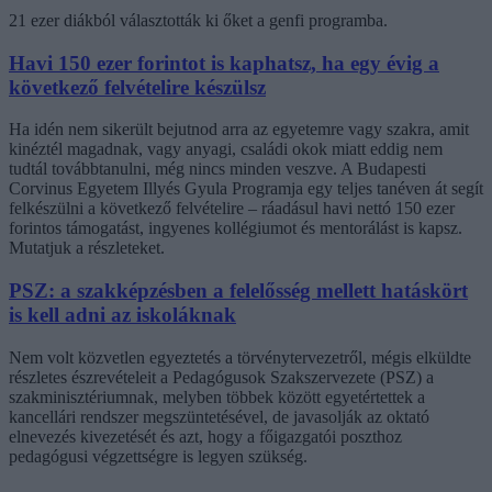
21 ezer diákból választották ki őket a genfi programba.
Havi 150 ezer forintot is kaphatsz, ha egy évig a
következő felvételire készülsz
Ha idén nem sikerült bejutnod arra az egyetemre vagy szakra, amit
kinéztél magadnak, vagy anyagi, családi okok miatt eddig nem
tudtál továbbtanulni, még nincs minden veszve. A Budapesti
Corvinus Egyetem Illyés Gyula Programja egy teljes tanéven át segít
felkészülni a következő felvételire – ráadásul havi nettó 150 ezer
forintos támogatást, ingyenes kollégiumot és mentorálást is kapsz.
Mutatjuk a részleteket.
PSZ: a szakképzésben a felelősség mellett hatáskört
is kell adni az iskoláknak
Nem volt közvetlen egyeztetés a törvénytervezetről, mégis elküldte
részletes észrevételeit a Pedagógusok Szakszervezete (PSZ) a
szakminisztériumnak, melyben többek között egyetértettek a
kancellári rendszer megszüntetésével, de javasolják az oktató
elnevezés kivezetését és azt, hogy a főigazgatói poszthoz
pedagógusi végzettségre is legyen szükség.