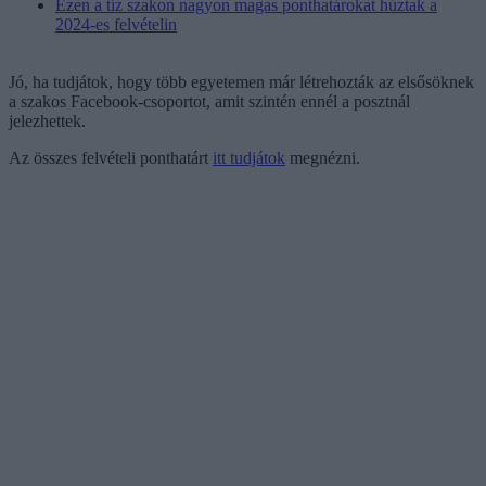
Ezen a tíz szakon nagyon magas ponthatárokat húztak a
2024-es felvételin
Jó, ha tudjátok, hogy több egyetemen már létrehozták az elsősöknek
a szakos Facebook-csoportot, amit szintén ennél a posztnál
jelezhettek.
Az összes felvételi ponthatárt
itt tudjátok
megnézni.