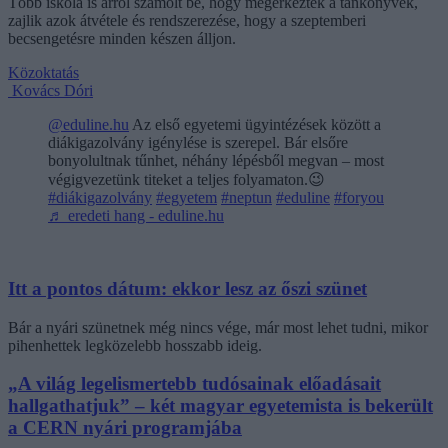
Több iskola is arról számolt be, hogy megérkeztek a tankönyvek,
zajlik azok átvétele és rendszerezése, hogy a szeptemberi
becsengetésre minden készen álljon.
Közoktatás
Kovács Dóri
@eduline.hu
Az első egyetemi ügyintézések között a
diákigazolvány igénylése is szerepel. Bár elsőre
bonyolultnak tűnhet, néhány lépésből megvan – most
végigvezetünk titeket a teljes folyamaton.😉
#diákigazolvány
#egyetem
#neptun
#eduline
#foryou
♬ eredeti hang - eduline.hu
Itt a pontos dátum: ekkor lesz az őszi szünet
Bár a nyári szünetnek még nincs vége, már most lehet tudni, mikor
pihenhettek legközelebb hosszabb ideig.
„A világ legelismertebb tudósainak előadásait
hallgathatjuk” – két magyar egyetemista is bekerült
a CERN nyári programjába