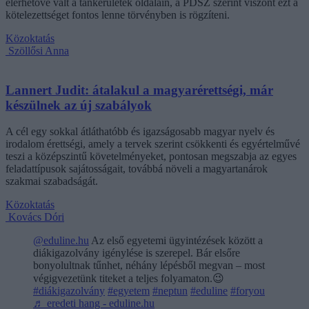
elérhetővé vált a tankerületek oldalain, a PDSZ szerint viszont ezt a
kötelezettséget fontos lenne törvényben is rögzíteni.
Közoktatás
Szöllősi Anna
Lannert Judit: átalakul a magyarérettségi, már
készülnek az új szabályok
A cél egy sokkal átláthatóbb és igazságosabb magyar nyelv és
irodalom érettségi, amely a tervek szerint csökkenti és egyértelművé
teszi a középszintű követelményeket, pontosan megszabja az egyes
feladattípusok sajátosságait, továbbá növeli a magyartanárok
szakmai szabadságát.
Közoktatás
Kovács Dóri
@eduline.hu
Az első egyetemi ügyintézések között a
diákigazolvány igénylése is szerepel. Bár elsőre
bonyolultnak tűnhet, néhány lépésből megvan – most
végigvezetünk titeket a teljes folyamaton.😉
#diákigazolvány
#egyetem
#neptun
#eduline
#foryou
♬ eredeti hang - eduline.hu