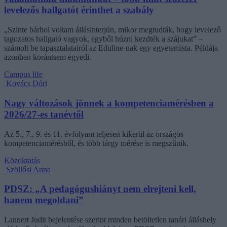
levelezős hallgatót érinthet a szabály
„Szinte bárhol voltam állásinterjún, mikor megtudták, hogy levelező
tagozatos hallgató vagyok, egyből húzni kezdték a szájukat” –
számolt be tapasztalatairól az Eduline-nak egy egyetemista. Példája
azonban korántsem egyedi.
Campus life
Kovács Dóri
Nagy változások jönnek a kompetenciamérésben a
2026/27-es tanévtől
Az 5., 7., 9. és 11. évfolyam teljesen kikerül az országos
kompetenciamérésből, és több tárgy mérése is megszűnik.
Közoktatás
Szöllősi Anna
PDSZ: „A pedagógushiányt nem elrejteni kell,
hanem megoldani”
Lannert Judit bejelentése szerint minden betöltetlen tanári álláshely