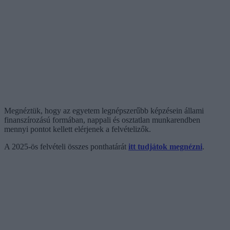
Megnéztük, hogy az egyetem legnépszerűbb képzésein állami
finanszírozású formában, nappali és osztatlan munkarendben
mennyi pontot kellett elérjenek a felvételizők.
A 2025-ös felvételi összes ponthatárát
itt tudjátok megnézni
.