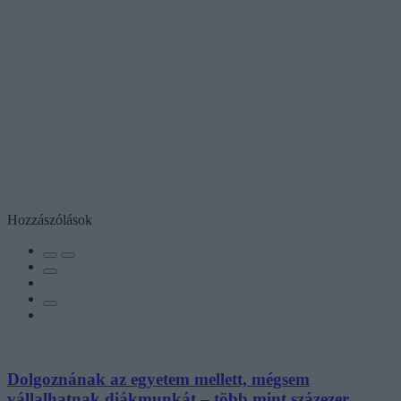
Hozzászólások
Dolgoznának az egyetem mellett, mégsem
vállalhatnak diákmunkát – több mint százezer