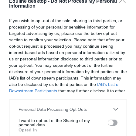
Eduline desktop -
Do Not Process My Personal
Information
If you wish to opt-out of the sale, sharing to third parties, or
processing of your personal or sensitive information for
targeted advertising by us, please use the below opt-out
section to confirm your selection. Please note that after your
opt-out request is processed you may continue seeing
interest-based ads based on personal information utilized by
us or personal information disclosed to third parties prior to
your opt-out. You may separately opt-out of the further
felvételi ponthatárok
disclosure of your personal information by third parties on the
Károli Gáspár Református Egyetem
ponthatárok 2025
IAB’s list of downstream participants. This information may
also be disclosed by us to third parties on the
IAB’s List of
Downstream Participants
that may further disclose it to other
third parties.
Personal Data Processing Opt Outs
I want to opt-out of the Sharing of my
personal data.
Opted In