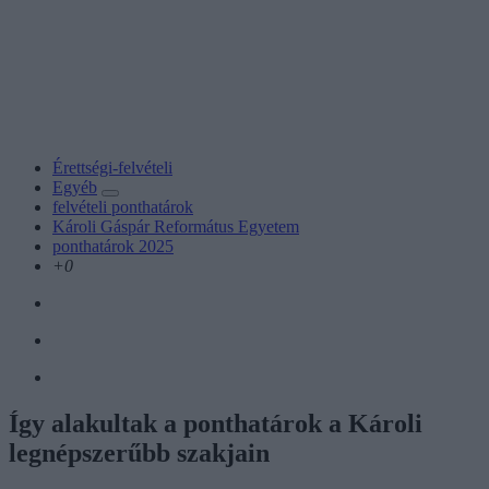
Érettségi-felvételi
Egyéb
felvételi ponthatárok
Károli Gáspár Református Egyetem
ponthatárok 2025
+0
Így alakultak a ponthatárok a Károli
legnépszerűbb szakjain