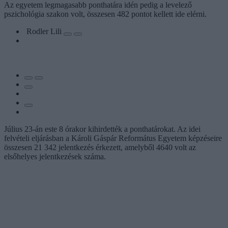
Az egyetem legmagasabb ponthatára idén pedig a levelező
pszichológia szakon volt, összesen 482 pontot kellett ide elérni.
Rodler Lili
Július 23-án este 8 órakor kihirdették a ponthatárokat. Az idei
felvételi eljárásban a Károli Gáspár Református Egyetem képzéseire
összesen 21 342 jelentkezés érkezett, amelyből 4640 volt az
elsőhelyes jelentkezések száma.