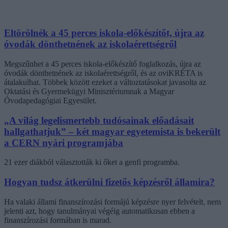
Eltörölnék a 45 perces iskola-előkészítőt, újra az
óvodák dönthetnének az iskolaérettségről
Megszűnhet a 45 perces iskola-előkészítő foglalkozás, újra az
óvodák dönthetnének az iskolaérettségről, és az oviKRÉTA is
átalakulhat. Többek között ezeket a változtatásokat javasolta az
Oktatási és Gyermekügyi Minisztériumnak a Magyar
Óvodapedagógiai Egyesület.
„A világ legelismertebb tudósainak előadásait
hallgathatjuk” – két magyar egyetemista is bekerült
a CERN nyári programjába
21 ezer diákból választották ki őket a genfi programba.
Hogyan tudsz átkerülni fizetős képzésről államira?
Ha valaki állami finanszírozási formájú képzésre nyer felvételt, nem
jelenti azt, hogy tanulmányai végéig automatikusan ebben a
finanszírozási formában is marad.