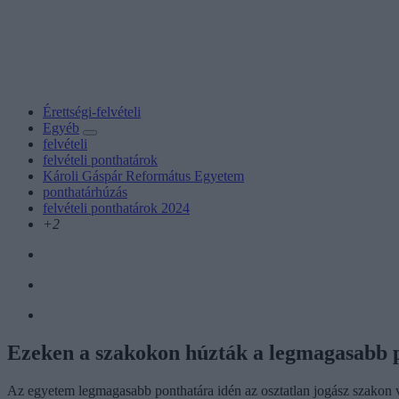
Érettségi-felvételi
Egyéb
felvételi
felvételi ponthatárok
Károli Gáspár Református Egyetem
ponthatárhúzás
felvételi ponthatárok 2024
+2
Ezeken a szakokon húzták a legmagasabb 
Az egyetem legmagasabb ponthatára idén az osztatlan jogász szakon v