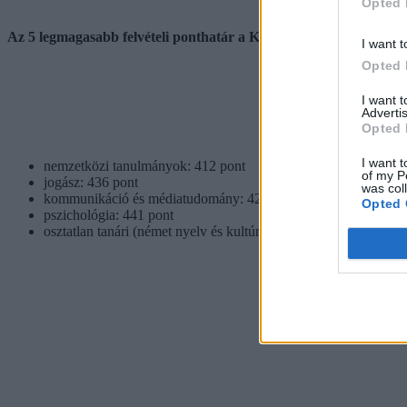
Opted 
Az 5 legmagasabb felvételi ponthatár a Károli Egyetemen:
I want t
Opted 
I want 
Advertis
Opted 
I want t
nemzetközi tanulmányok: 412 pont
of my P
jogász: 436 pont
was col
kommunikáció és médiatudomány: 420 pont
Opted 
pszichológia: 441 pont
osztatlan tanári (német nyelv és kultúra tanára; történelemtanár)