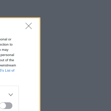
sonal or
ection to
ou may
 personal
out of the
 downstream
B’s List of