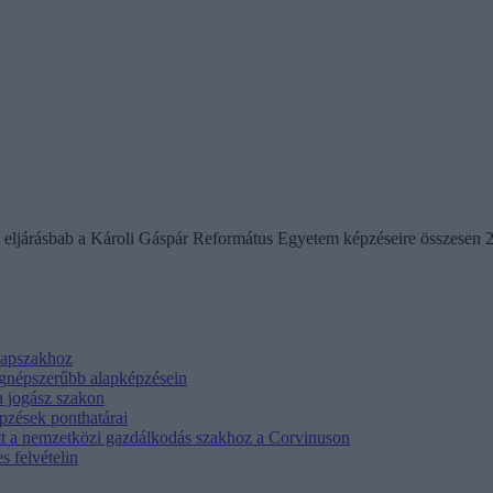
teli eljárásbab a Károli Gáspár Református Egyetem képzéseire összesen 
alapszakhoz
egnépszerűbb alapképzésein
n jogász szakon
épzések ponthatárai
ett a nemzetközi gazdálkodás szakhoz a Corvinuson
 felvételin