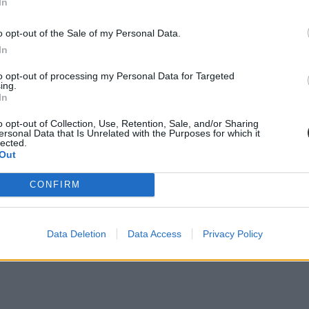
In
o opt-out of the Sale of my Personal Data.
In
to opt-out of processing my Personal Data for Targeted
ing.
In
o opt-out of Collection, Use, Retention, Sale, and/or Sharing
ersonal Data that Is Unrelated with the Purposes for which it
lected.
Out
: 407 pont
CONFIRM
Data Deletion
Data Access
Privacy Policy