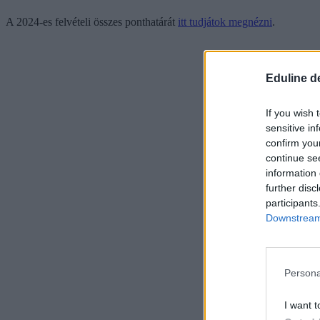
A 2024-es felvételi összes ponthatárát
itt tudjátok megnézni
.
Eduline d
If you wish 
sensitive in
confirm you
continue se
information 
further disc
participants
Downstream 
Persona
I want t