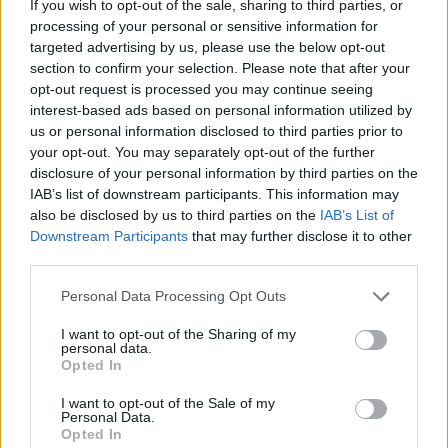
If you wish to opt-out of the sale, sharing to third parties, or
Nagy változás vár az egyetemistákra: mindenki
processing of your personal or sensitive information for
tudását tesztelik
targeted advertising by us, please use the below opt-out
section to confirm your selection. Please note that after your
2015-től felmérnék a felsőoktatásba belépő, illetve a végzős
opt-out request is processed you may continue seeing
hallgatók kompetenciáit: az eredmények határoznák meg, kinek kell
interest-based ads based on personal information utilized by
felzárkóztató kurzusra járnia. A felsőoktatási államtitkárság a
us or personal information disclosed to third parties prior to
lemorzsolódási arány tízszázalékos csökkenését várja az
your opt-out. You may separately opt-out of the further
intézkedéstől. Íme, a részletek.
disclosure of your personal information by third parties on the
Érettségi-felvételi
IAB’s list of downstream participants. This information may
Eduline
also be disclosed by us to third parties on the
IAB’s List of
Downstream Participants
that may further disclose it to other
third parties.
Personal Data Processing Opt Outs
Rosszul járnak a felvételizők: 2020-tól sokkal
nehezebb lesz bekerülni az egyetemre
I want to opt-out of the Sharing of my
personal data.
2020-tól kötelező lehet a középfokú nyelvvizsga és az emelt szintű
Opted In
érettségi az egyetemi-főiskolai felvételin. Igaz, kivételek lesznek.
I want to opt-out of the Sale of my
Érettségi-felvételi
Personal Data.
Eduline
Opted In