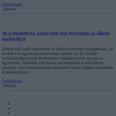
Felsőoktatás
Eduline
Itt a feketeleves: könnyebb lesz elveszíteni az állami
ösztöndíjat
Jobban kell majd teljesíteniük az állami ösztöndíjas hallgatóknak, ha
továbbra is ingyenesen szeretnének tanulni. Az új, szerdán
nyilvánosságra hozott felsőoktatási stratégia szerint ugyanis az
egyetemek, főiskolák több diákot sorolhatnának át önköltséges
képzésre, ezzel párhuzamosan pedig több fizetős hallgató kerülhetne
át államis helyre.
Felsőoktatás
Eduline