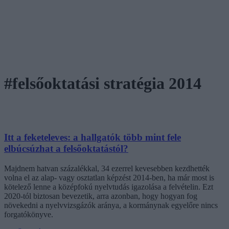
#felsőoktatási stratégia 2014
Itt a feketeleves: a hallgatók több mint fele
elbúcsúzhat a felsőoktatástól?
Majdnem hatvan százalékkal, 34 ezerrel kevesebben kezdhették
volna el az alap- vagy osztatlan képzést 2014-ben, ha már most is
kötelező lenne a középfokú nyelvtudás igazolása a felvételin. Ezt
2020-tól biztosan bevezetik, arra azonban, hogy hogyan fog
növekedni a nyelvvizsgázók aránya, a kormánynak egyelőre nincs
forgatókönyve.