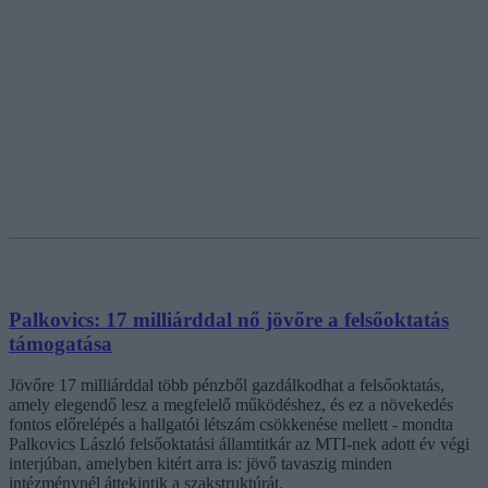
Palkovics: 17 milliárddal nő jövőre a felsőoktatás
támogatása
Jövőre 17 milliárddal több pénzből gazdálkodhat a felsőoktatás,
amely elegendő lesz a megfelelő működéshez, és ez a növekedés
fontos előrelépés a hallgatói létszám csökkenése mellett - mondta
Palkovics László felsőoktatási államtitkár az MTI-nek adott év végi
interjúban, amelyben kitért arra is: jövő tavaszig minden
intézménynél áttekintik a szakstruktúrát.