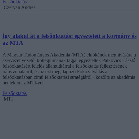
Felsőoktatás
Czervan Andrea
Így alakul át a felsőoktatás: egyeztetett a kormány és
az MTA
A Magyar Tudományos Akadémia (MTA) elnökének meghívására a
szervezet vezetői kollégiumának tagjai egyeztettek Palkovics László
felsőoktatásért felelős államtitkárral a felsőoktatás fejlesztésének
irányvonalairól, és az ezt megalapozó Fokozatváltás a
felsőoktatásban című felsőoktatási stratégiáról - közölte az akadémia
pénteken az MTI-vel.
Felsőoktatás
MTI