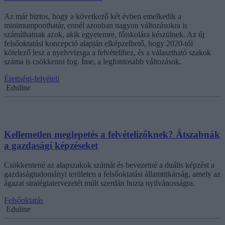
Az már biztos, hogy a következő két évben emelkedik a
minimumponthatár, ennél azonban nagyon változásokra is
számíthatnak azok, akik egyetemre, főiskolára készülnek. Az új
felsőoktatási koncepció alapján elképzelhető, hogy 2020-tól
kötelező lesz a nyelvvizsga a felvételihez, és a választható szakok
száma is csökkenni fog. Íme, a legfontosabb változások.
Érettségi-felvételi
Eduline
Kellemetlen meglepetés a felvételizőknek? Átszabnák
a gazdasági képzéseket
Csökkentené az alapszakok számát és bevezetné a duális képzést a
gazdaságtudományi területen a felsőoktatási államtitkárság, amely az
ágazat stratégiatervezetét múlt szerdán hozta nyilvánosságra.
Felsőoktatás
Eduline