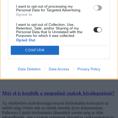
I want to opt-out of processing my
Personal Data for Targeted Advertising.
Opted In
Palkovics: érettségi nélkül is be lehetne kerülni a
I want to opt-out of Collection, Use,
felsőoktatásba
Retention, Sale, and/or Sharing of my
Personal Data that Is Unrelated with the
Purposes for which it was collected.
Érettségi nélkül felvételizhetnének a felsőoktatásba a szakmunkások
Opted Out
Palkovics László elképzelése szerint. A vs.hu-nak adott interjúban a
felsőoktatási államtitkár azt mondta: közgazdászokból hiány van,
ezért át kell gondolni az állami ösztöndíjas helyek számát a
CONFIRM
gazdasági képzéseken.
Felsőoktatás
Eduline
Data Deletion
Data Access
Privacy Policy
Már el is kezdték a megszűnő szakok kiválogatását?
Az októberben nyilvánosságra hozott felsőoktatási koncepció az
utóbbi négy évben már az ötödik-hatodik ilyen dokumentum.
Palkovics László felsőoktatási államtitkár szerint még az idén
elfogadhatják, ami a szakok számának drasztikus csökkentésével és