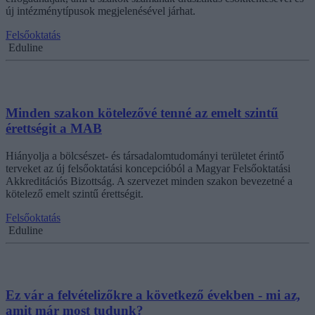
új intézménytípusok megjelenésével járhat.
Felsőoktatás
Eduline
Minden szakon kötelezővé tenné az emelt szintű
érettségit a MAB
Hiányolja a bölcsészet- és társadalomtudományi területet érintő
terveket az új felsőoktatási koncepcióból a Magyar Felsőoktatási
Akkreditációs Bizottság. A szervezet minden szakon bevezetné a
kötelező emelt szintű érettségit.
Felsőoktatás
Eduline
Ez vár a felvételizőkre a következő években - mi az,
amit már most tudunk?