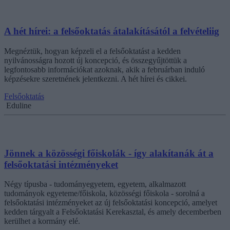
A hét hírei: a felsőoktatás átalakításától a felvételiig
Megnéztük, hogyan képzeli el a felsőoktatást a kedden
nyilvánosságra hozott új koncepció, és összegyűjtöttük a
legfontosabb információkat azoknak, akik a februárban induló
képzésekre szeretnének jelentkezni. A hét hírei és cikkei.
Felsőoktatás
Eduline
Jönnek a közösségi főiskolák - így alakítanák át a
felsőoktatási intézményeket
Négy típusba - tudományegyetem, egyetem, alkalmazott
tudományok egyeteme/főiskola, közösségi főiskola - sorolná a
felsőoktatási intézményeket az új felsőoktatási koncepció, amelyet
kedden tárgyalt a Felsőoktatási Kerekasztal, és amely decemberben
kerülhet a kormány elé.