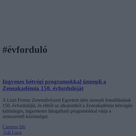
#évforduló
Ingyenes hétvégi programokkal ünnepli a
Zeneakadémia 150. évfordulóját
A Liszt Ferenc Zeneművészeti Egyetem idén ünnepli fennállásának
150. évfordulóját, és ebből az alkalomból a Zeneakadémia hétvégén
különleges, ingyenesen látogatható programokkal várja a
zeneszerető közönséget.
Campus life
Gál Luca