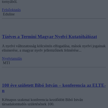
tornyából.
Felsőoktatás
Eduline
Tízéves a Termini Magyar Nyelvi Kutatóhálózat
A nyelvi változatosság kölcsönös elfogadása, mások nyelvi jogainak
elismerése, a magyar nyelv jellemzőinek felmérése...
Nyelvtanulás
MTI
100 éve született Bibó István – konferencia az ELTE-
n
Kétnapos szakmai konferencia kezdődött Bibó István
társadalomtudós születésének 100.