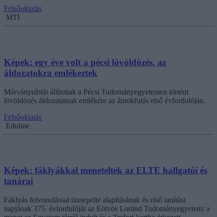
Felsőoktatás
MTI
Képek: egy éve volt a pécsi lövöldözés, az
áldozatokra emlékeztek
Márványtáblát állítottak a Pécsi Tudományegyetemen történt
lövöldözés áldozatainak emlékére az ámokfutás első évfordulóján.
Felsőoktatás
Eduline
Képek: fáklyákkal meneteltek az ELTE hallgatói és
tanárai
Fáklyás felvonulással ünnepelte alapításának és első tanítási
napjának 375. évfordulóját az Eötvös Loránd Tudományegyetem: a