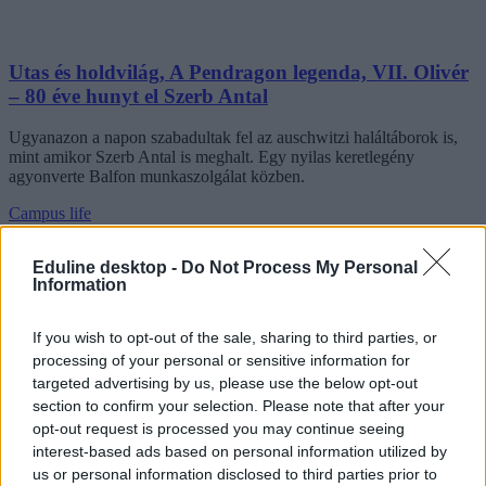
Utas és holdvilág, A Pendragon legenda, VII. Olivér
– 80 éve hunyt el Szerb Antal
Ugyanazon a napon szabadultak fel az auschwitzi haláltáborok is,
mint amikor Szerb Antal is meghalt. Egy nyilas keretlegény
agyonverte Balfon munkaszolgálat közben.
Campus life
Rodler Lili
Eduline desktop -
Do Not Process My Personal
Information
A lusta, alkoholista természetbúvár, akit nem
If you wish to opt-out of the sale, sharing to third parties, or
érdekelt más csak az élővilág – 100 éves lett Gerald
processing of your personal or sensitive information for
Durrell
targeted advertising by us, please use the below opt-out
section to confirm your selection. Please note that after your
Nem szeretett tanulni, a családja is kaotikus volt és úgy igazán
opt-out request is processed you may continue seeing
letelepedni soha nem is tudott.
interest-based ads based on personal information utilized by
us or personal information disclosed to third parties prior to
Campus life