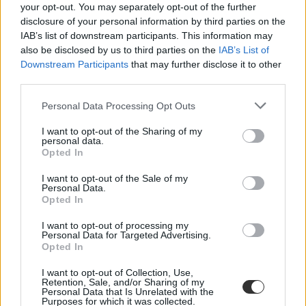
your opt-out. You may separately opt-out of the further
Rodler Lili
disclosure of your personal information by third parties on the
IAB’s list of downstream participants. This information may
also be disclosed by us to third parties on the
IAB’s List of
Downstream Participants
that may further disclose it to other
120 éves a Fővárosi Szabó Ervin Könyvtár, a jeles
third parties.
napra különleges "akcióval" készülnek
Personal Data Processing Opt Outs
Jól járhattok, ha van nálatok olyan könyv, amiért késedelmi díjat
kellene fizetnetek.
I want to opt-out of the Sharing of my
personal data.
Campus life
Opted In
Székács Linda
I want to opt-out of the Sale of my
Personal Data.
Opted In
Meglepő, de ezeken a helyszíneken forgatták a
I want to opt-out of processing my
Personal Data for Targeted Advertising.
Harry Potter ikonikus jeleneteit
Opted In
A Harry Potter-filmek ikonikus forgatási helyszínei évről évre
I want to opt-out of Collection, Use,
rengeteg látogatót vonzanak. A sorozat megjelenésének 20.
Retention, Sale, and/or Sharing of my
évfordulója alkalmából összegyűjtöttük a roxforti jelenetek
Personal Data that Is Unrelated with the
Purposes for which it was collected.
helyszíneit.