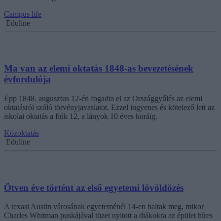
Campus life
Eduline
Ma van az elemi oktatás 1848-as bevezetésének
évfordulója
Épp 1848. augusztus 12-én fogadta el az Országgyűlés az elemi
oktatásról szóló törvényjavaslatot. Ezzel ingyenes és kötelező lett az
iskolai oktatás a fiúk 12, a lányok 10 éves koráig.
Közoktatás
Eduline
Ötven éve történt az első egyetemi lövöldözés
A texasi Austin városának egyeteménél 14-en haltak meg, mikor
Charles Whitman puskájával tüzet nyitott a diákokra az épület híres