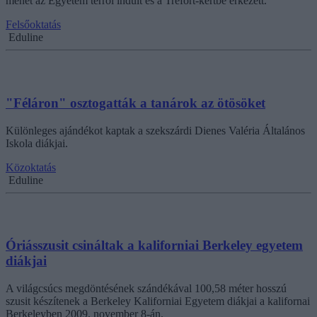
menet az Egyetem térről indult és a Trefort-kertbe érkezett.
Felsőoktatás
Eduline
"Féláron" osztogatták a tanárok az ötösöket
Különleges ajándékot kaptak a szekszárdi Dienes Valéria Általános
Iskola diákjai.
Közoktatás
Eduline
Óriásszusit csináltak a kaliforniai Berkeley egyetem
diákjai
A világcsúcs megdöntésének szándékával 100,58 méter hosszú
szusit készítenek a Berkeley Kaliforniai Egyetem diákjai a kalifornai
Berkeleyben 2009. november 8-án.