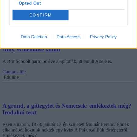
Opted Out
Campus life
Bezzeg Hanna
CONFIRM
Data Deletion
Data Access
Privacy Policy
Harmincéves a brit művészeti iskola, ahol Adele és
Amy Winehouse tanult
A Brit Schoolt harminc éve alapították, itt tanult Adele is.
Campus life
Eduline
A grund, a gittegylet és Nemecsek: emlékeztek még?
Irodalmi teszt
Ezen a napon, 1878. január 12-én született Molnár Ferenc. Ennek
alkalmából hoztunk nektek egy kvízt A Pál utcai fiúk történetéről.
Emlékeztek még?