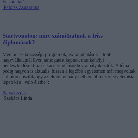
Felsőoktatás
Palotás Zsuzsanna
Startvonalon: mire számíthatnak a friss
diplomások?
Mentor- és közösségi programok, extra juttatások – több
nagyvállalatnál ilyen támogatást kapnak munkahelyi
beilleszkedésükhöz és karrierindításukhoz a pályakezdők. A téma
pedig nagyon is aktuális, hiszen a legtöbb egyetemen már megvoltak
a diplomaosztók, így az elmúlt néhány hétben több ezer egyetemista
lépett ki a "való életbe":
Pályakezdés
Székács Linda