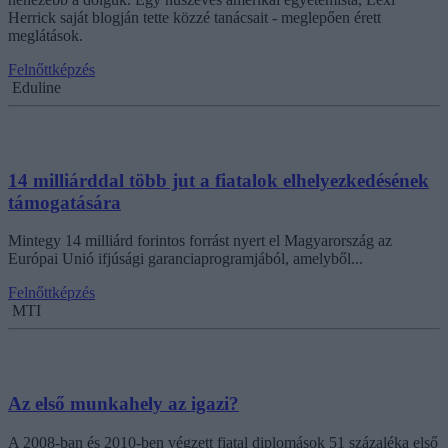
Herrick saját blogján tette közzé tanácsait - meglepően érett
meglátások.
Felnőttképzés
Eduline
14 milliárddal több jut a fiatalok elhelyezkedésének
támogatására
Mintegy 14 milliárd forintos forrást nyert el Magyarország az
Európai Unió ifjúsági garanciaprogramjából, amelyből...
Felnőttképzés
MTI
Az első munkahely az igazi?
A 2008-ban és 2010-ben végzett fiatal diplomások 51 százaléka első