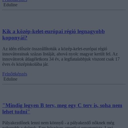
Eduline
Kik a közép-kelet-európai régió legnagyobb
koponyái?
Az idén először összeállították a közép-kelet-európai régió
innovátorainak százas listáját, ahová nyolc magyar került fel. Az
innovátorok átlagéletkora 34 év, a legfiatalabbjuk viszont csak 17
éves és középiskolába jár.
Felnőttképzés
Eduline
"Mindig legyen B terv, meg egy C terv is, soha nem
lehet tudni"
Pályakezdőnek lenni nem könnyű - a pályakezdő nőknek még
nehezebb a dolguk. Egy húszéves amerikai egyetemista, Lexi