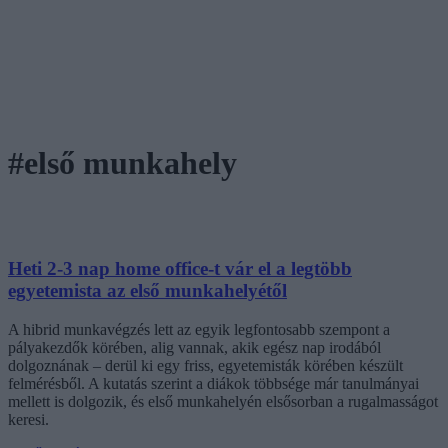
#első munkahely
Heti 2-3 nap home office-t vár el a legtöbb
egyetemista az első munkahelyétől
A hibrid munkavégzés lett az egyik legfontosabb szempont a
pályakezdők körében, alig vannak, akik egész nap irodából
dolgoznának – derül ki egy friss, egyetemisták körében készült
felmérésből. A kutatás szerint a diákok többsége már tanulmányai
mellett is dolgozik, és első munkahelyén elsősorban a rugalmasságot
keresi.