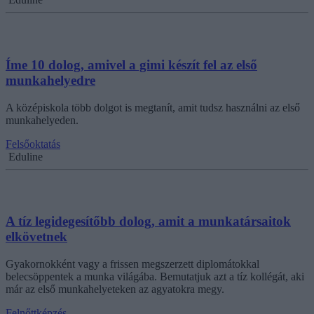
Íme 10 dolog, amivel a gimi készít fel az első
munkahelyedre
A középiskola több dolgot is megtanít, amit tudsz használni az első
munkahelyeden.
Felsőoktatás
Eduline
A tíz legidegesítőbb dolog, amit a munkatársaitok
elkövetnek
Gyakornokként vagy a frissen megszerzett diplomátokkal
belecsöppentek a munka világába. Bemutatjuk azt a tíz kollégát, aki
már az első munkahelyeteken az agyatokra megy.
Felnőttképzés