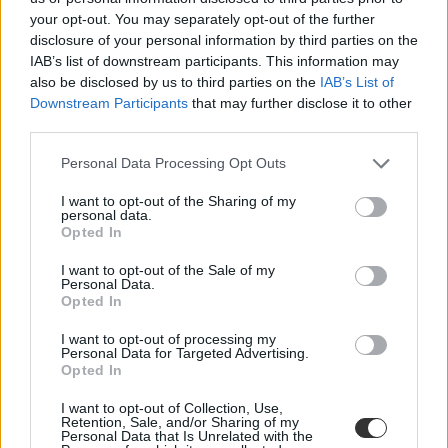
your opt-out. You may separately opt-out of the further
Pályakezdőként nagyon sokan felteszik ezt a kérdést maguknak. De
disclosure of your personal information by third parties on the
vajon tényleg olyan nehéz feltölteni "tartalommal" egy CV-t?
IAB’s list of downstream participants. This information may
Pályakezdés
also be disclosed by us to third parties on the
IAB’s List of
Tóth Alexandra
Downstream Participants
that may further disclose it to other
third parties.
Personal Data Processing Opt Outs
5+1 jó tanács pályakezdőknek, hogy könnyebb
I want to opt-out of the Sharing of my
legyen az első munkahelyen
personal data.
Opted In
Most fogtok belépni a munka világába? Még sosem dolgoztatok
I want to opt-out of the Sale of my
korábban huzamosabb ideig ugyanazon a helyen? Összeszedtünk
Personal Data.
néhány jó tanácsot, amelyek pályakezdőként a hasznotokra
Opted In
válhatnak.
I want to opt-out of processing my
Pályakezdés
Personal Data for Targeted Advertising.
Eduline
Opted In
I want to opt-out of Collection, Use,
Retention, Sale, and/or Sharing of my
Personal Data that Is Unrelated with the