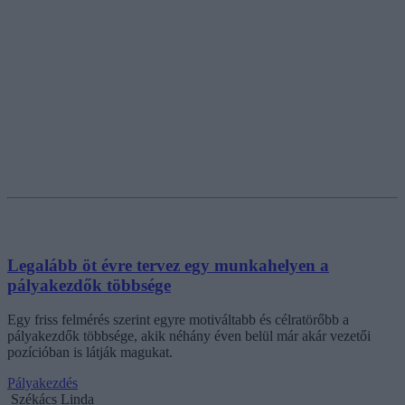
Legalább öt évre tervez egy munkahelyen a
pályakezdők többsége
Egy friss felmérés szerint egyre motiváltabb és célratörőbb a
pályakezdők többsége, akik néhány éven belül már akár vezetői
pozícióban is látják magukat.
Pályakezdés
Székács Linda