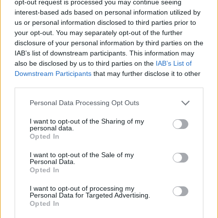
opt-out request is processed you may continue seeing
Idén érettségiztek? Eddig kell teljesítenetek a
interest-based ads based on personal information utilized by
közösségi szolgálatot
us or personal information disclosed to third parties prior to
your opt-out. You may separately opt-out of the further
Az érettségi egyik fontos felvétele az ötven óra közösségi szolgálat
disclosure of your personal information by third parties on the
teljesítése. De meddig kell ezt teljesítenetek? És mi a helyzet akkor,
IAB’s list of downstream participants. This information may
ha előrehozott érettségit tesztek? Fontos kérdésekre válaszolunk.
also be disclosed by us to third parties on the
IAB’s List of
Érettségi-felvételi
Downstream Participants
that may further disclose it to other
Eduline
third parties.
Personal Data Processing Opt Outs
I want to opt-out of the Sharing of my
Hogyan érettségizhet az, aki megbukik az utolsó év
personal data.
végén?
Opted In
I want to opt-out of the Sale of my
Tehettek-e érettségi vizsgát, ha valamelyik tárgyat nem sikerül
Personal Data.
elvégeznetek az utolsó középiskolai évetekben? Fontos kérdésre
Opted In
válaszolunk.
I want to opt-out of processing my
Érettségi-felvételi
Personal Data for Targeted Advertising.
Eduline
Opted In