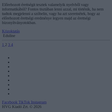
Előrehozott érettségit tesztek valamelyik nyelvből vagy
informatikából? Fontos tisztában lenni azzal, mi történik, ha nem
tudtok megjelenni a szóbelin, vagy ha azt szeretnétek, hogy az
előrehozott érettségi eredménye legyen majd az érettségi
bizonyítványotokban.
Közoktatás
Eduline
1
2
3
4
Facebook
TikTok
Instagram
HVG Kiadó Zrt. © 2026