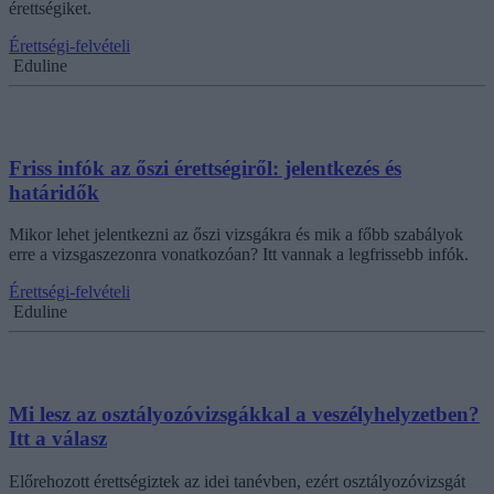
érettségiket.
Érettségi-felvételi
Eduline
Friss infók az őszi érettségiről: jelentkezés és
határidők
Mikor lehet jelentkezni az őszi vizsgákra és mik a főbb szabályok
erre a vizsgaszezonra vonatkozóan? Itt vannak a legfrissebb infók.
Érettségi-felvételi
Eduline
Mi lesz az osztályozóvizsgákkal a veszélyhelyzetben?
Itt a válasz
Előrehozott érettségiztek az idei tanévben, ezért osztályozóvizsgát