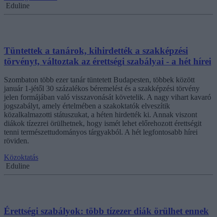
Eduline
Tüntettek a tanárok, kihirdették a szakképzési
törvényt, változtak az érettségi szabályai - a hét hírei
Szombaton több ezer tanár tüntetett Budapesten, többek között
január 1-jétől 30 százalékos béremelést és a szakképzési törvény
jelen formájában való visszavonását követelik. A nagy vihart kavaró
jogszabályt, amely értelmében a szakoktatók elveszítik
közalkalmazotti státuszukat, a héten hirdették ki. Annak viszont
diákok tízezrei örülhetnek, hogy ismét lehet előrehozott érettségit
tenni természettudományos tárgyakból. A hét legfontosabb hírei
röviden.
Közoktatás
Eduline
Érettségi szabályok: több tízezer diák örülhet ennek