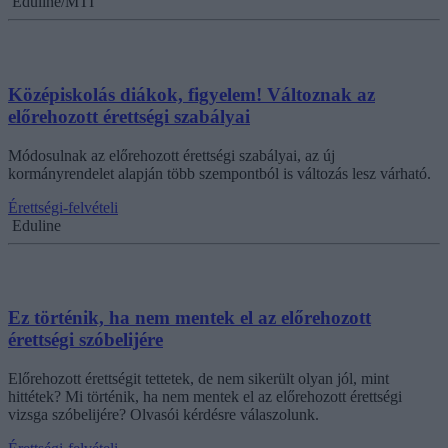
Eduline/MTI
Középiskolás diákok, figyelem! Változnak az
előrehozott érettségi szabályai
Módosulnak az előrehozott érettségi szabályai, az új
kormányrendelet alapján több szempontból is változás lesz várható.
Érettségi-felvételi
Eduline
Ez történik, ha nem mentek el az előrehozott
érettségi szóbelijére
Előrehozott érettségit tettetek, de nem sikerült olyan jól, mint
hittétek? Mi történik, ha nem mentek el az előrehozott érettségi
vizsga szóbelijére? Olvasói kérdésre válaszolunk.