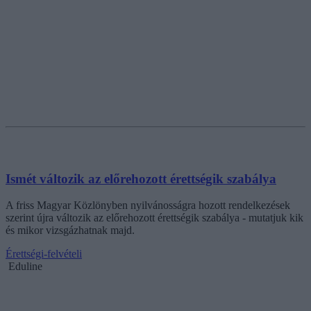
Ismét változik az előrehozott érettségik szabálya
A friss Magyar Közlönyben nyilvánosságra hozott rendelkezések
szerint újra változik az előrehozott érettségik szabálya - mutatjuk kik
és mikor vizsgázhatnak majd.
Érettségi-felvételi
Eduline