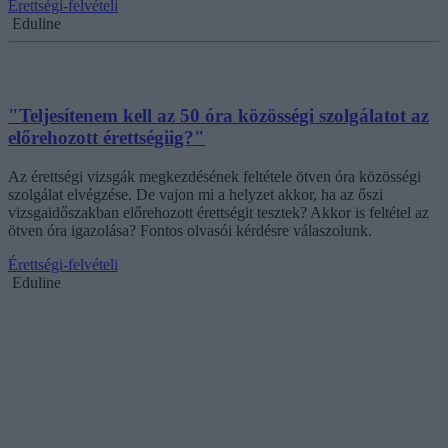
Érettségi-felvételi
Eduline
"Teljesítenem kell az 50 óra közösségi szolgálatot az
előrehozott érettségiig?"
Az érettségi vizsgák megkezdésének feltétele ötven óra közösségi
szolgálat elvégzése. De vajon mi a helyzet akkor, ha az őszi
vizsgaidőszakban előrehozott érettségit tesztek? Akkor is feltétel az
ötven óra igazolása? Fontos olvasói kérdésre válaszolunk.
Érettségi-felvételi
Eduline