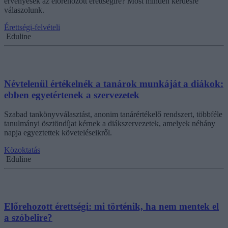
érvényesek az előrehozott érettségire? Most minden kérdésre
válaszolunk.
Érettségi-felvételi
Eduline
Névtelenül értékelnék a tanárok munkáját a diákok:
ebben egyetértenek a szervezetek
Szabad tankönyvválasztást, anonim tanárértékelő rendszert, többféle
tanulmányi ösztöndíjat kérnek a diákszervezetek, amelyek néhány
napja egyeztettek követeléseikről.
Közoktatás
Eduline
Előrehozott érettségi: mi történik, ha nem mentek el
a szóbelire?