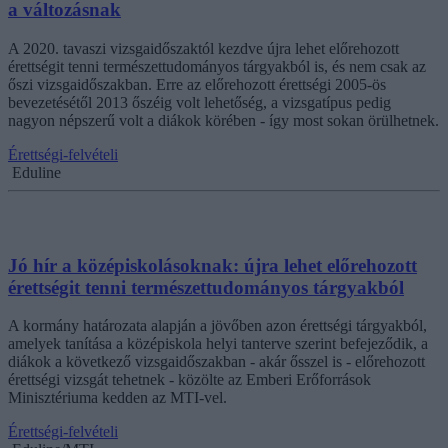
a változásnak
A 2020. tavaszi vizsgaidőszaktól kezdve újra lehet előrehozott
érettségit tenni természettudományos tárgyakból is, és nem csak az
őszi vizsgaidőszakban. Erre az előrehozott érettségi 2005-ös
bevezetésétől 2013 őszéig volt lehetőség, a vizsgatípus pedig
nagyon népszerű volt a diákok körében - így most sokan örülhetnek.
Érettségi-felvételi
Eduline
Jó hír a középiskolásoknak: újra lehet előrehozott
érettségit tenni természettudományos tárgyakból
A kormány határozata alapján a jövőben azon érettségi tárgyakból,
amelyek tanítása a középiskola helyi tanterve szerint befejeződik, a
diákok a következő vizsgaidőszakban - akár ősszel is - előrehozott
érettségi vizsgát tehetnek - közölte az Emberi Erőforrások
Minisztériuma kedden az MTI-vel.
Érettségi-felvételi