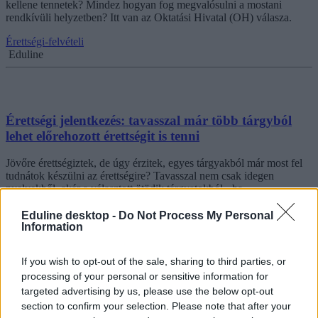
kellene tennetek? Mindez hogyan fog megvalósulni a mostani
rendkívüli helyzetben? Itt van az Oktatási Hivatal (OH) válasza.
Érettségi-felvételi
Eduline
Érettségi jelentkezés: tavasszal már több tárgyból
lehet előrehozott érettségit is tenni
Jövőre érettségiztek, de úgy érzitek, egyes tárgyakból már most fel
tudnátok készülni az érettségire? Tavasszal nem csak idegen
nyelvekből, akár a választott ötödik tárgyatokból - ha
természettudományos tárgyról lenne szó - is megszerezhetitek a
tanúsítványt, ezzel is könnyítve a saját érettségi (fő tárgyak)
Eduline desktop -
Do Not Process My Personal
Information
vizsgáinak közeledtét.
Érettségi-felvételi
If you wish to opt-out of the sale, sharing to third parties, or
Eduline
processing of your personal or sensitive information for
targeted advertising by us, please use the below opt-out
section to confirm your selection. Please note that after your