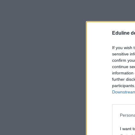
Eduline d
If you wish 
sensitive in
confirm you
continue se
information 
further disc
participants
Downstream 
Persona
I want t