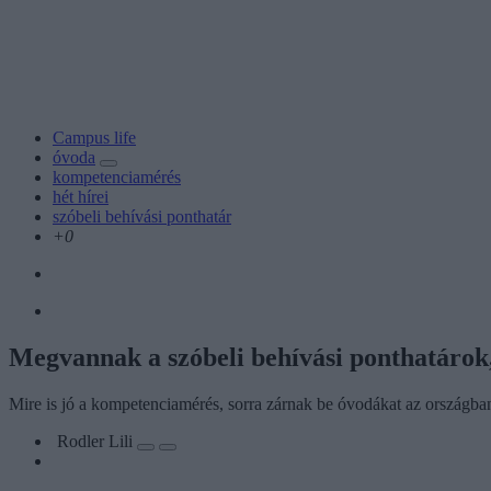
Campus life
óvoda
kompetenciamérés
hét hírei
szóbeli behívási ponthatár
+0
Megvannak a szóbeli behívási ponthatárok,
Mire is jó a kompetenciamérés, sorra zárnak be óvodákat az országban, 
Rodler Lili