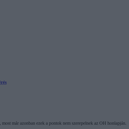
érés
ák, most már azonban ezek a pontok nem szerepelnek az OH honlapján.