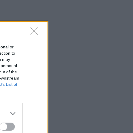
sonal or
ection to
ou may
 personal
out of the
 downstream
B’s List of