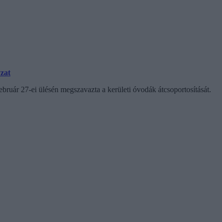
yzat
február 27-ei ülésén megszavazta a kerületi óvodák átcsoportosítását.