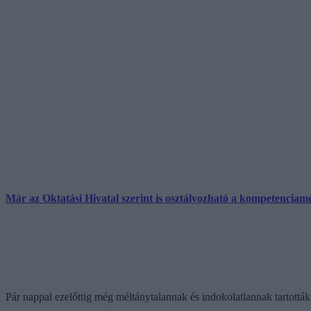
Már az Oktatási Hivatal szerint is osztályozható a kompetenciam
Pár nappal ezelőttig még méltánytalannak és indokolatlannak tartott