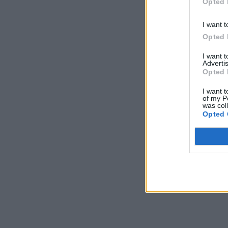
Opted 
I want t
Opted 
I want 
Advertis
Opted 
I want t
of my P
was col
Opted 