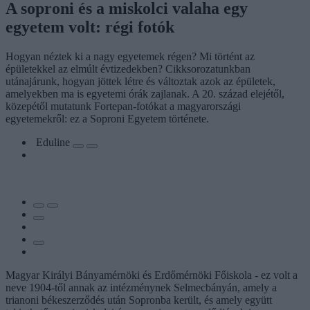
A soproni és a miskolci valaha egy
egyetem volt: régi fotók
Hogyan néztek ki a nagy egyetemek régen? Mi történt az
épületekkel az elmúlt évtizedekben? Cikksorozatunkban
utánajárunk, hogyan jöttek létre és változtak azok az épületek,
amelyekben ma is egyetemi órák zajlanak. A 20. század elejétől,
közepétől mutatunk Fortepan-fotókat a magyarországi
egyetemekről: ez a Soproni Egyetem története.
Eduline
Magyar Királyi Bányamérnöki és Erdőmérnöki Főiskola - ez volt a
neve 1904-től annak az intézménynek Selmecbányán, amely a
trianoni békeszerződés után Sopronba került, és amely együtt