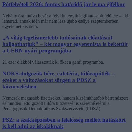
Pótfelvételi 2026: fontos határidő jár le ma éjfélkor
Néhány óra múlva bezár a felvi.hu egyik legfontosabb felülete – aki
lemarad, annak idén már nem lesz újabb esélye szeptemberben
egyetemet kezdeni.
„A világ legelismertebb tudósainak előadásait
hallgathatjuk” – két magyar egyetemista is bekerült
a CERN nyári programjába
21 ezer diákból választották ki őket a genfi programba.
NOKS-dolgozók bére, cafetéria, túlórapótlék –
ezeket a változásokat sürgeti a PDSZ a
köznevelésben
Nemcsak magasabb fizetéseket, hanem kiszámíthatóbb bérrendszert
és minden ledolgozott túlóra kifizetését is szeretné elérni a
Pedagógusok Demokratikus Szakszervezete (PDSZ).
PSZ: a szakképzésben a felelősség mellett hatáskört
is kell adni az iskoláknak