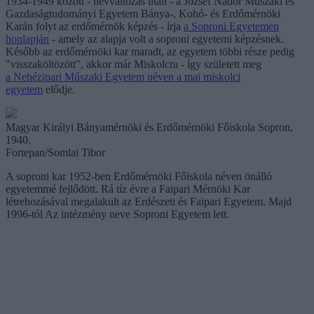
1934-1949 között - névváltozás után - a József Nádor Műszaki és
Gazdaságtudományi Egyetem Bánya-, Kohó- és Erdőmérnöki
Karán folyt az erdőmérnök képzés - írja
a Soproni Egyetemen
honlapján
- amely az alapja volt a soproni egyetemi képzésnek.
Később az erdőmérnöki kar maradt, az egyetem többi része pedig
"visszaköltözött", akkor már Miskolcra - így született meg
a Nehézipari Műszaki Egyetem néven a mai miskolci
egyetem
elődje.
Magyar Királyi Bányamérnöki és Erdőmérnöki Főiskola Sopron,
1940.
Fortepan/Somlai Tibor
A soproni kar 1952-ben Erdőmérnöki Főiskola néven önálló
egyetemmé fejlődött. Rá tíz évre a Faipari Mérnöki Kar
létrehozásával megalakult az Erdészeti és Faipari Egyetem. Majd
1996-tól Az intézmény neve Soproni Egyetem lett.