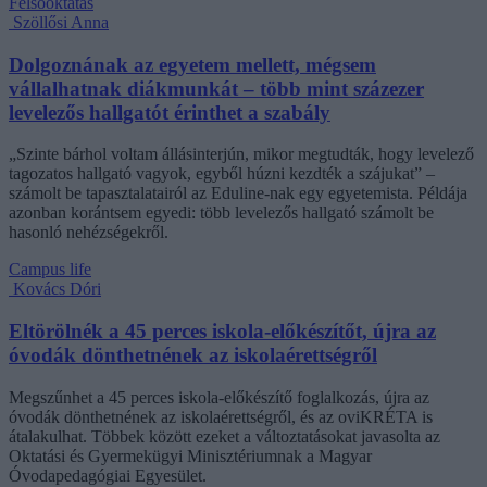
Felsőoktatás
Szöllősi Anna
Dolgoznának az egyetem mellett, mégsem
vállalhatnak diákmunkát – több mint százezer
levelezős hallgatót érinthet a szabály
„Szinte bárhol voltam állásinterjún, mikor megtudták, hogy levelező
tagozatos hallgató vagyok, egyből húzni kezdték a szájukat” –
számolt be tapasztalatairól az Eduline-nak egy egyetemista. Példája
azonban korántsem egyedi: több levelezős hallgató számolt be
hasonló nehézségekről.
Campus life
Kovács Dóri
Eltörölnék a 45 perces iskola-előkészítőt, újra az
óvodák dönthetnének az iskolaérettségről
Megszűnhet a 45 perces iskola-előkészítő foglalkozás, újra az
óvodák dönthetnének az iskolaérettségről, és az oviKRÉTA is
átalakulhat. Többek között ezeket a változtatásokat javasolta az
Oktatási és Gyermekügyi Minisztériumnak a Magyar
Óvodapedagógiai Egyesület.