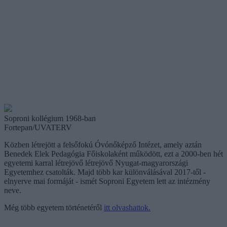
Soproni kollégium 1968-ban
Fortepan/UVATERV
Közben létrejött a felsőfokú Óvónőképző Intézet, amely aztán
Benedek Elek Pedagógia Főiskolaként működött, ezt a 2000-ben hét
egyetemi karral létrejövő létrejövő Nyugat-magyarországi
Egyetemhez csatolták. Majd több kar különválásával 2017-től -
elnyerve mai formáját - ismét Soproni Egyetem lett az intézmény
neve.
Még több egyetem történetéről
itt olvashattok.