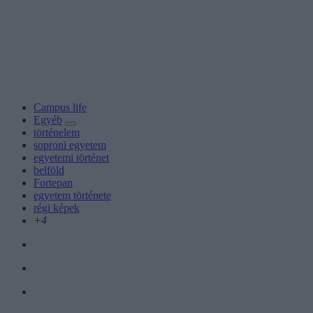
Campus life
Egyéb
történelem
soproni egyetem
egyetemi történet
belföld
Fortepan
egyetem története
régi képek
+4