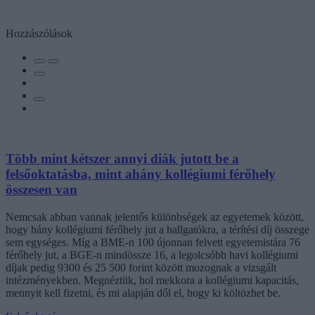
Hozzászólások
Több mint kétszer annyi diák jutott be a
felsőoktatásba, mint ahány kollégiumi férőhely
összesen van
Nemcsak abban vannak jelentős különbségek az egyetemek között,
hogy hány kollégiumi férőhely jut a hallgatókra, a térítési díj összege
sem egységes. Míg a BME-n 100 újonnan felvett egyetemistára 76
férőhely jut, a BGE-n mindössze 16, a legolcsóbb havi kollégiumi
díjak pedig 9300 és 25 500 forint között mozognak a vizsgált
intézményekben. Megnéztük, hol mekkora a kollégiumi kapacitás,
mennyit kell fizetni, és mi alapján dől el, hogy ki költözhet be.