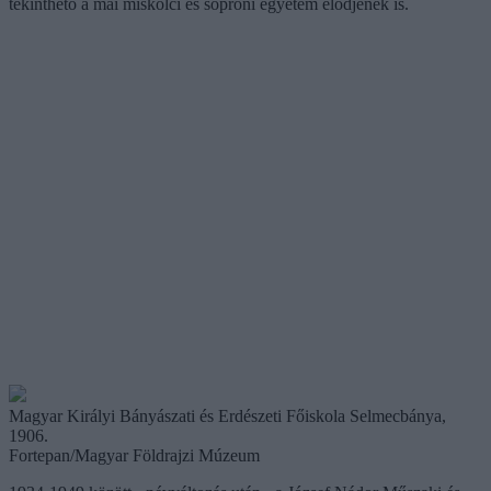
tekinthető a mai miskolci és soproni egyetem elődjének is.
Magyar Királyi Bányászati és Erdészeti Főiskola Selmecbánya,
1906.
Fortepan/Magyar Földrajzi Múzeum