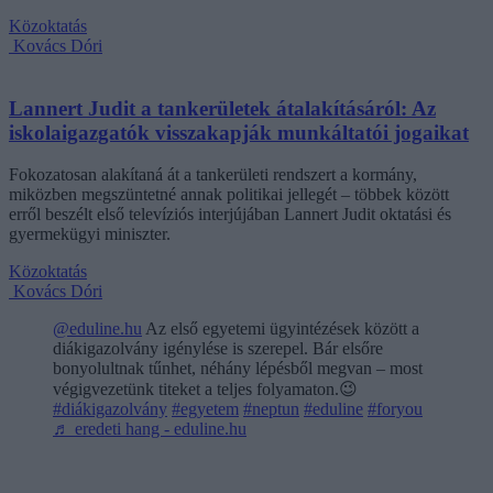
Közoktatás
Kovács Dóri
Lannert Judit a tankerületek átalakításáról: Az
iskolaigazgatók visszakapják munkáltatói jogaikat
Fokozatosan alakítaná át a tankerületi rendszert a kormány,
miközben megszüntetné annak politikai jellegét – többek között
erről beszélt első televíziós interjújában Lannert Judit oktatási és
gyermekügyi miniszter.
Közoktatás
Kovács Dóri
@eduline.hu
Az első egyetemi ügyintézések között a
diákigazolvány igénylése is szerepel. Bár elsőre
bonyolultnak tűnhet, néhány lépésből megvan – most
végigvezetünk titeket a teljes folyamaton.😉
#diákigazolvány
#egyetem
#neptun
#eduline
#foryou
♬ eredeti hang - eduline.hu