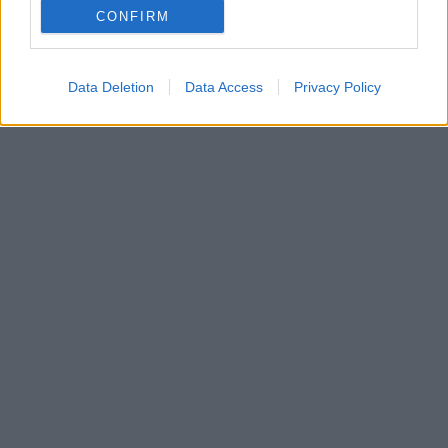
belföld
CONFIRM
Fortepan
egyetem története
régi képek
Data Deletion
Data Access
Privacy Policy