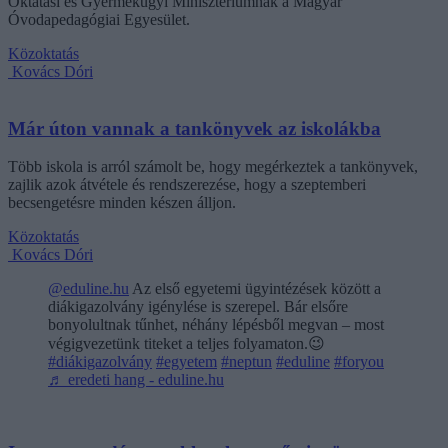
Oktatási és Gyermekügyi Minisztériumnak a Magyar
Óvodapedagógiai Egyesület.
Közoktatás
Kovács Dóri
Már úton vannak a tankönyvek az iskolákba
Több iskola is arról számolt be, hogy megérkeztek a tankönyvek,
zajlik azok átvétele és rendszerezése, hogy a szeptemberi
becsengetésre minden készen álljon.
Közoktatás
Kovács Dóri
@eduline.hu
Az első egyetemi ügyintézések között a
diákigazolvány igénylése is szerepel. Bár elsőre
bonyolultnak tűnhet, néhány lépésből megvan – most
végigvezetünk titeket a teljes folyamaton.😉
#diákigazolvány
#egyetem
#neptun
#eduline
#foryou
♬ eredeti hang - eduline.hu