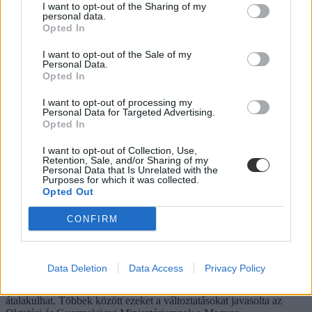
I want to opt-out of the Sharing of my
personal data.
Közoktatás
Opted In
Vendégszerző
I want to opt-out of the Sale of my
Dolgoznának az egyetem mellett, mégsem
Personal Data.
vállalhatnak diákmunkát – több mint százezer
Opted In
levelezős hallgatót érinthet a szabály
I want to opt-out of processing my
Personal Data for Targeted Advertising.
„Szinte bárhol voltam állásinterjún, mikor megtudták, hogy levelező
Opted In
tagozatos hallgató vagyok, egyből húzni kezdték a szájukat” –
számolt be tapasztalatairól az Eduline-nak egy egyetemista. Példája
I want to opt-out of Collection, Use,
azonban korántsem egyedi: több levelezős hallgató számolt be
Retention, Sale, and/or Sharing of my
hasonló nehézségekről.
Personal Data that Is Unrelated with the
Purposes for which it was collected.
Opted Out
Campus life
Kovács Dóri
CONFIRM
Eltörölnék a 45 perces iskola-előkészítőt, újra az
óvodák dönthetnének az iskolaérettségről
Data Deletion
Data Access
Privacy Policy
Megszűnhet a 45 perces iskola-előkészítő foglalkozás, újra az
óvodák dönthetnének az iskolaérettségről, és az oviKRÉTA is
átalakulhat. Többek között ezeket a változtatásokat javasolta az