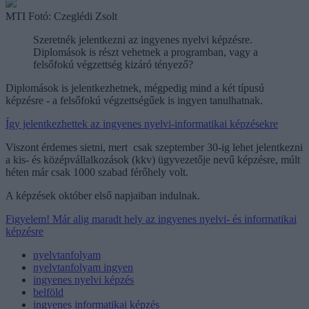
MTI Fotó: Czeglédi Zsolt
Szeretnék jelentkezni az ingyenes nyelvi képzésre.
Diplomások is részt vehetnek a programban, vagy a
felsőfokú végzettség kizáró tényező?
Diplomások is jelentkezhetnek, mégpedig mind a két típusú
képzésre - a felsőfokú végzettségűek is ingyen tanulhatnak.
Így jelentkezhettek az ingyenes nyelvi-informatikai képzésekre
Viszont érdemes sietni, mert csak szeptember 30-ig lehet jelentkezni
a kis- és középvállalkozások (kkv) ügyvezetője nevű képzésre, múlt
héten már csak 1000 szabad férőhely volt.
A képzések október első napjaiban indulnak.
Figyelem! Már alig maradt hely az ingyenes nyelvi- és informatikai
képzésre
nyelvtanfolyam
nyelvtanfolyam ingyen
ingyenes nyelvi képzés
belföld
ingyenes informatikai képzés