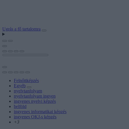
Ugrás a fő tartalomra
Felnőttképzés
Egyéb
nyelvtanfolyam
nyelvtanfolyam ingyen
ingyenes nyelvi képzés
belföld
ingyenes informatikai képzés
ingyenes OKJ-s képzés
+3