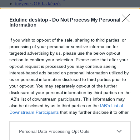
ingyenes OKJ-s képzés
Hozzászólások
Eduline desktop -
Do Not Process My Personal
Information
If you wish to opt-out of the sale, sharing to third parties, or
processing of your personal or sensitive information for
targeted advertising by us, please use the below opt-out
section to confirm your selection. Please note that after your
opt-out request is processed you may continue seeing
Hana György: „Méltóságot, tekintélyt kell adni az
interest-based ads based on personal information utilized by
oktatásról szóló közbeszédnek”
us or personal information disclosed to third parties prior to
your opt-out. You may separately opt-out of the further
Az új kormány az elődökétől merőben eltérő kommunikációs
disclosure of your personal information by third parties on the
stratégiával kezdte meg működését. Az egyes minisztériumok
IAB’s list of downstream participants. This information may
szintjére kiterjesztett hiperaktivitás érezhetően felszabadulást,
optimizmust ébresztett és éltet. Különösen az olyan, korábban porig
also be disclosed by us to third parties on the
IAB’s List of
alázott ágazatban, mint az oktatás. Ám pontosan ez a lendület az,
Downstream Participants
that may further disclose it to other
ami egy újabb megkerülhetetlen kihívást is előtérbe rántott: az
third parties.
érdemi társadalmi egyeztetés ígéretének beváltását, vagy más szóval
„kényszerét”. Ennek, az amúgy pozitív stressznek a kezeléséhez
Personal Data Processing Opt Outs
igyekszem az alábbiakban szempontokat adni. Hana György
humánökológus, közoktatási vezető véleménycikke.