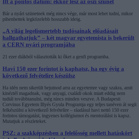
Itt a pontos dátum: ekkor lesz az őszi szünet
Bár a nyári szünetnek még nincs vége, már most lehet tudni, mikor
pihenhettek legközelebb hosszabb ideig.
„A világ legelismertebb tudósainak előadásait
hallgathatjuk” – két magyar egyetemista is bekerült
a CERN nyári programjába
21 ezer diákból választották ki őket a genfi programba.
Havi 150 ezer forintot is kaphatsz, ha egy évig a
következő felvételire készülsz
Ha idén nem sikerült bejutnod arra az egyetemre vagy szakra, amit
kinéztél magadnak, vagy anyagi, családi okok miatt eddig nem
tudtál továbbtanulni, még nincs minden veszve. A Budapesti
Corvinus Egyetem Illyés Gyula Programja egy teljes tanéven át segít
felkészülni a következő felvételire – ráadásul havi nettó 150 ezer
forintos támogatást, ingyenes kollégiumot és mentorálást is kapsz.
Mutatjuk a részleteket.
PSZ: a szakképzésben a felelősség mellett hatáskört