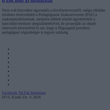
is kell adni az iskoláknak
Nem volt közvetlen egyeztetés a törvénytervezetről, mégis elküldte
részletes észrevételeit a Pedagógusok Szakszervezete (PSZ) a
szakminisztériumnak, melyben többek között egyetértettek a
kancellári rendszer megszüntetésével, de javasolják az oktató
elnevezés kivezetését és azt, hogy a főigazgatói poszthoz
pedagógusi végzettségre is legyen szükség.
Facebook
TikTok
Instagram
HVG Kiadó Zrt. © 2026