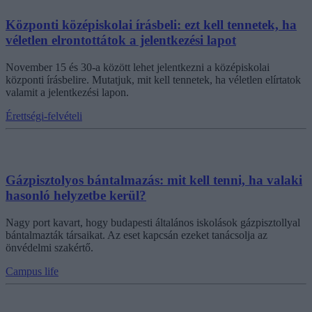
Központi középiskolai írásbeli: ezt kell tennetek, ha
véletlen elrontottátok a jelentkezési lapot
November 15 és 30-a között lehet jelentkezni a középiskolai
központi írásbelire. Mutatjuk, mit kell tennetek, ha véletlen elírtatok
valamit a jelentkezési lapon.
Érettségi-felvételi
Gázpisztolyos bántalmazás: mit kell tenni, ha valaki
hasonló helyzetbe kerül?
Nagy port kavart, hogy budapesti általános iskolások gázpisztollyal
bántalmazták társaikat. Az eset kapcsán ezeket tanácsolja az
önvédelmi szakértő.
Campus life