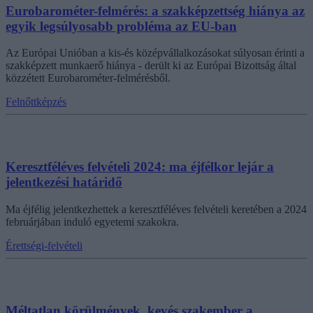
Eurobarométer-felmérés: a szakképzettség hiánya az
egyik legsúlyosabb probléma az EU-ban
Az Európai Unióban a kis-és középvállalkozásokat súlyosan érinti a
szakképzett munkaerő hiánya - derült ki az Európai Bizottság által
közzétett Eurobarométer-felmérésből.
Felnőttképzés
Keresztféléves felvételi 2024: ma éjfélkor lejár a
jelentkezési határidő
Ma éjfélig jelentkezhettek a keresztféléves felvételi keretében a 2024
februárjában induló egyetemi szakokra.
Érettségi-felvételi
Méltatlan körülmények, kevés szakember a