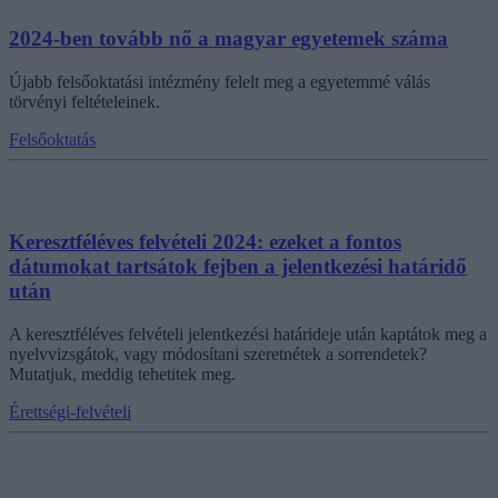
2024-ben tovább nő a magyar egyetemek száma
Újabb felsőoktatási intézmény felelt meg a egyetemmé válás
törvényi feltételeinek.
Felsőoktatás
Keresztféléves felvételi 2024: ezeket a fontos
dátumokat tartsátok fejben a jelentkezési határidő
után
A keresztféléves felvételi jelentkezési határideje után kaptátok meg a
nyelvvizsgátok, vagy módosítani szeretnétek a sorrendetek?
Mutatjuk, meddig tehetitek meg.
Érettségi-felvételi