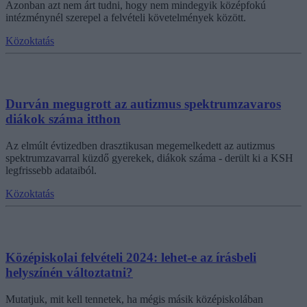
Azonban azt nem árt tudni, hogy nem mindegyik középfokú
intézménynél szerepel a felvételi követelmények között.
Közoktatás
Durván megugrott az autizmus spektrumzavaros
diákok száma itthon
Az elmúlt évtizedben drasztikusan megemelkedett az autizmus
spektrumzavarral küzdő gyerekek, diákok száma - derült ki a KSH
legfrissebb adataiból.
Közoktatás
Középiskolai felvételi 2024: lehet-e az írásbeli
helyszínén változtatni?
Mutatjuk, mit kell tennetek, ha mégis másik középiskolában