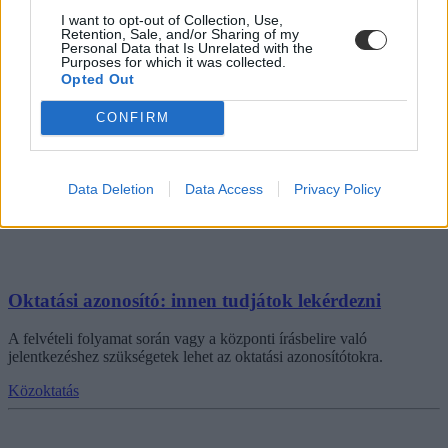
I want to opt-out of Collection, Use,
Felsőoktatás
Retention, Sale, and/or Sharing of my
Personal Data that Is Unrelated with the
Purposes for which it was collected.
Opted Out
Plakátkampányt indít a kormány az iskolákban
CONFIRM
Országszerte összesen 4500 köznevelési intézménybe kerülnek ki a
plakátok, amelyek az online zaklatásra hívják fel a figyelmet.
Data Deletion
Data Access
Privacy Policy
Közoktatás
Oktatási azonosító: innen tudjátok lekérdezni
A felvételi folyamat során vagy a központi írásbelire való
jelentkezéshez szükségetek lehet az oktatási azonosítótokra.
Közoktatás