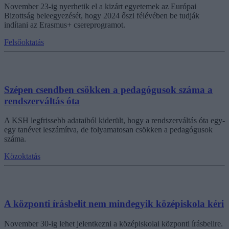
November 23-ig nyerhetik el a kizárt egyetemek az Európai
Bizottság beleegyezését, hogy 2024 őszi félévében be tudják
indítani az Erasmus+ csereprogramot.
Felsőoktatás
Szépen csendben csökken a pedagógusok száma a
rendszerváltás óta
A KSH legfrissebb adataiból kiderült, hogy a rendszerváltás óta egy-
egy tanévet leszámítva, de folyamatosan csökken a pedagógusok
száma.
Közoktatás
A központi írásbelit nem mindegyik középiskola kéri
November 30-ig lehet jelentkezni a középiskolai központi írásbelire.