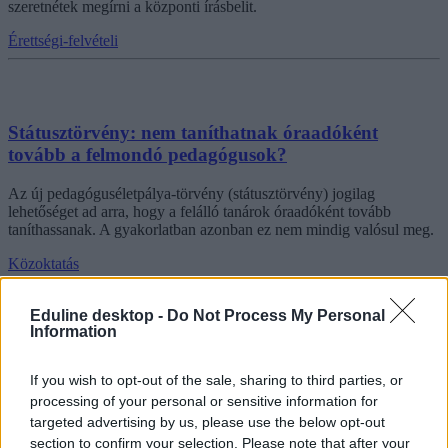
szeretnétek megírni a központi írásbelit.
Érettségi-felvételi
Státusztörvény: nem taníthatnak óraadóként
tovább a felmondó pedagógusok?
Az új pedagóguséletpálya-törvény (státusztörvény) jogilag
lehetőséget ad arra, hogy a felálló tanárok óraadóként tovább
taníthassanak. A gyakorlatban azonban ez nem mindig valósul meg.
Közoktatás
Eduline desktop -
Do Not Process My Personal
Information
Középiskolai felvételi: az írásbeli megírása után
kötelező 6 vagy 8 osztályos gimnáziumba leadni a
If you wish to opt-out of the sale, sharing to third parties, or
jelentkezést?
processing of your personal or sensitive information for
targeted advertising by us, please use the below opt-out
Mutatjuk, mit kell tenni, ha a negyedikes vagy a hatodikos diák az
section to confirm your selection. Please note that after your