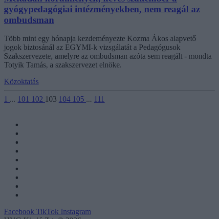
gyógypedagógiai intézményekben, nem reagál az
ombudsman
Több mint egy hónapja kezdeményezte Kozma Ákos alapvető
jogok biztosánál az EGYMI-k vizsgálatát a Pedagógusok
Szakszervezete, amelyre az ombudsman azóta sem reagált - mondta
Totyik Tamás, a szakszervezet elnöke.
Közoktatás
1
...
101
102
103
104
105
...
111
Facebook
TikTok
Instagram