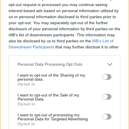
utolsó pillanatban úgy dönt, mégis maradna a jelenlegi iskolájában.
opt-out request is processed you may continue seeing
interest-based ads based on personal information utilized by
Érettségi-felvételi
us or personal information disclosed to third parties prior to
your opt-out. You may separately opt-out of the further
disclosure of your personal information by third parties on the
IAB’s list of downstream participants. This information may
Ezekbe az iskolákba járnak az európai
also be disclosed by us to third parties on the
IAB’s List of
trónörökösök
Downstream Participants
that may further disclose it to other
third parties.
Úszómedencés iskola erdővel, régi kastély falai között működő
trónörökösképző és egy nonprofit iskola, ahol a csoportbontás alap –
Personal Data Processing Opt Outs
összegyűjtöttük, hol tanulnak az európai trónörökösök.
I want to opt-out of the Sharing of my
Campus life
personal data.
Opted In
I want to opt-out of the Sale of my
Personal Data.
Újabb fordulat az Ádám Zoltán-ügyben: az FDSZ
Opted In
szerint jogellenes volt a docens elbocsátása
I want to opt-out of processing my
Personal Data for Targeted Advertising.
A Felsőoktatási Dolgozók Szakszervezete (FDSZ) közleményéből
Opted In
kiderült, miért volt jogellenes Ádám Zoltán kirúgása.