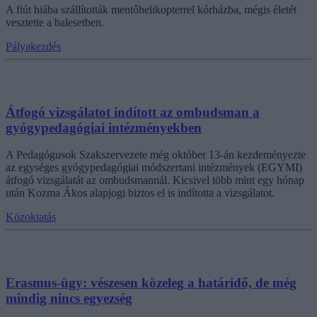
A fiút hiába szállították mentőhelikopterrel kórházba, mégis életét
vesztette a balesetben.
Pályakezdés
Átfogó vizsgálatot indított az ombudsman a
gyógypedagógiai intézményekben
A Pedagógusok Szakszervezete még október 13-án kezdeményezte
az egységes gyógypedagógiai módszertani intézmények (EGYMI)
átfogó vizsgálatát az ombudsmannál. Kicsivel több mint egy hónap
után Kozma Ákos alapjogi biztos el is indította a vizsgálatot.
Közoktatás
Erasmus-ügy: vészesen közeleg a határidő, de még
mindig nincs egyezség