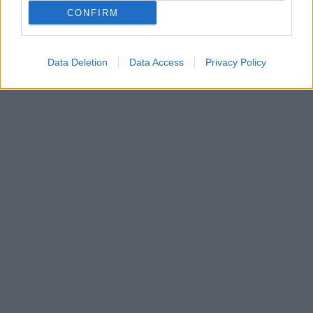
európai bizottság
CONFIRM
idegen nyelv
EURYDICE
nyevtanulás
Data Deletion
Data Access
Privacy Policy