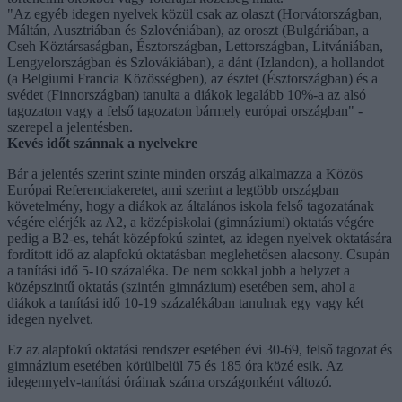
"Az egyéb idegen nyelvek közül csak az olaszt (Horvátországban,
Máltán, Ausztriában és Szlovéniában), az oroszt (Bulgáriában, a
Cseh Köztársaságban, Észtországban, Lettországban, Litvániában,
Lengyelországban és Szlovákiában), a dánt (Izlandon), a hollandot
(a Belgiumi Francia Közösségben), az észtet (Észtországban) és a
svédet (Finnországban) tanulta a diákok legalább 10%-a az alsó
tagozaton vagy a felső tagozaton bármely európai országban" -
szerepel a jelentésben.
Kevés időt szánnak a nyelvekre
Bár a jelentés szerint szinte minden ország alkalmazza a Közös
Európai Referenciakeretet, ami szerint a legtöbb országban
követelmény, hogy a diákok az általános iskola felső tagozatának
végére elérjék az A2, a középiskolai (gimnáziumi) oktatás végére
pedig a B2-es, tehát középfokú szintet, az idegen nyelvek oktatására
fordított idő az alapfokú oktatásban meglehetősen alacsony. Csupán
a tanítási idő 5-10 százaléka. De nem sokkal jobb a helyzet a
középszintű oktatás (szintén gimnázium) esetében sem, ahol a
diákok a tanítási idő 10-19 százalékában tanulnak egy vagy két
idegen nyelvet.
Ez az alapfokú oktatási rendszer esetében évi 30-69, felső tagozat és
gimnázium esetében körülbelül 75 és 185 óra közé esik. Az
idegennyelv-tanítási óráinak száma országonként változó.