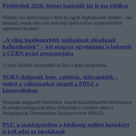
Pótfelvételi 2026: fontos határidő jár le ma éjfélkor
Néhány óra múlva bezár a felvi.hu egyik legfontosabb felülete – aki
lemarad, annak idén már nem lesz újabb esélye szeptemberben
egyetemet kezdeni.
„A világ legelismertebb tudósainak előadásait
hallgathatjuk” – két magyar egyetemista is bekerült
a CERN nyári programjába
21 ezer diákból választották ki őket a genfi programba.
NOKS-dolgozók bére, cafetéria, túlórapótlék –
ezeket a változásokat sürgeti a PDSZ a
köznevelésben
Nemcsak magasabb fizetéseket, hanem kiszámíthatóbb bérrendszert
és minden ledolgozott túlóra kifizetését is szeretné elérni a
Pedagógusok Demokratikus Szakszervezete (PDSZ).
PSZ: a szakképzésben a felelősség mellett hatáskört
is kell adni az iskoláknak