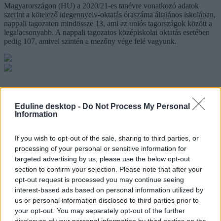
Magyarországon (HU) a 2020/21-es tanévre vonatkozó adatok
szerint a kötelező idegennyelv-oktatás óraszáma általános iskolában,
nappali tagozaton mindössze 13, ami az uniós tagországok között a
legalacsonyabb. A nappali tagozatos középiskolai oktatás esetében
pedig 107, amivel szintén a mezőny vége felé vagyunk.
Eduline desktop -
Do Not Process My Personal
Information
If you wish to opt-out of the sale, sharing to third parties, or
processing of your personal or sensitive information for
targeted advertising by us, please use the below opt-out
section to confirm your selection. Please note that after your
opt-out request is processed you may continue seeing
interest-based ads based on personal information utilized by
us or personal information disclosed to third parties prior to
your opt-out. You may separately opt-out of the further