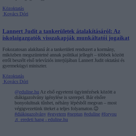
Közoktatás
Kovács Dóri
Lannert Judit a tankerületek átalakításáról: Az
iskolaigazgatók visszakapják munkáltatói jogaikat
Fokozatosan alakítaná át a tankerületi rendszert a kormány,
miközben megszüntetné annak politikai jellegét – többek között
erről beszélt első televíziós interjújában Lannert Judit oktatási és
gyermekügyi miniszter.
Közoktatás
Kovács Dóri
@eduline.hu
Az első egyetemi ügyintézések között a
diákigazolvány igénylése is szerepel. Bár elsőre
bonyolultnak tűnhet, néhány lépésből megvan – most
végigvezetünk titeket a teljes folyamaton.😉
#diákigazolvány
#egyetem
#neptun
#eduline
#foryou
♬ eredeti hang - eduline.hu