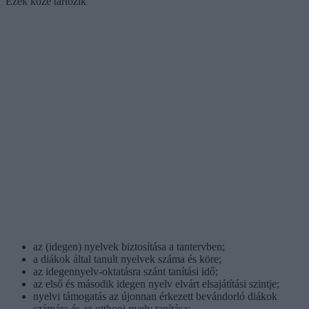
Ezek közé tartozik
az (idegen) nyelvek biztosítása a tantervben;
a diákok által tanult nyelvek száma és köre;
az idegennyelv-oktatásra szánt tanítási idő;
az első és második idegen nyelv elvárt elsajátítási szintje;
nyelvi támogatás az újonnan érkezett bevándorló diákok
számára és az otthoni nyelv tanítása;