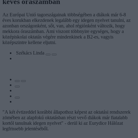
kevés óraszámban
Az Európai Unió tagországainak többségében a diákok már 6-8
éves korukban elkezdenek legalább egy idegen nyelvet tanulni, az
azonban országonként, sőt, van, ahol régiónként változik, hogy
mekkora óraszámban. Ami viszont többnyire egységes, hogy a
középiskolai oktatás végére mindenkinek a B2-es, vagyis
középszintre kellene eljutni.
Székács Linda
"A két évtizeddel korábbi állapothoz képest az oktatási rendszerek
zömében az alapfokú oktatásban részt vevő diákok már fiatalabb
kortól tanulnak idegen nyelvet" - derül ki az Eurydice Hálózat
legfrissebb jelentéséből.