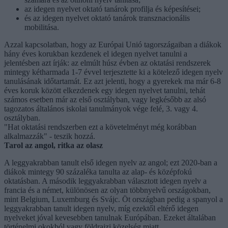
az idegen nyelvet oktató tanárok profilja és képesítései;
és az idegen nyelvet oktató tanárok transznacionális
mobilitása.
Azzal kapcsolatban, hogy az Európai Unió tagországaiban a diákok
hány éves korukban kezdenek el idegen nyelvet tanulni a
jelentésben azt írják: az elmúlt húsz évben az oktatási rendszerek
mintegy kétharmada 1-7 évvel terjesztette ki a kötelező idegen nyelv
tanulásának időtartamát. Ez azt jelenti, hogy a gyerekek ma már 6-8
éves koruk között elkezdenek egy idegen nyelvet tanulni, tehát
számos esetben már az első osztályban, vagy legkésőbb az alsó
tagozatos általános iskolai tanulmányok vége felé, 3. vagy 4.
osztályban.
"Hat oktatási rendszerben ezt a követelményt még korábban
alkalmazzák" - teszik hozzá.
Tarol az angol, ritka az olasz
A leggyakrabban tanult első idegen nyelv az angol; ezt 2020-ban a
diákok mintegy 90 százaléka tanulta az alap- és középfokú
oktatásban. A második leggyakrabban választott idegen nyelv a
francia és a német, különösen az olyan többnyelvű országokban,
mint Belgium, Luxemburg és Svájc. Öt országban pedig a spanyol a
leggyakrabban tanult idegen nyelv, míg ezektől eltérő idegen
nyelveket jóval kevesebben tanulnak Európában. Ezeket általában
történelmi okokból vagy földrajzi közelség miatt.