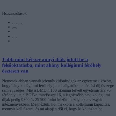
Hozzászólások
Több mint kétszer annyi diák jutott be a
felsőoktatásba, mint ahány kollégiumi férőhely
összesen van
Nemcsak abban vannak jelentős különbségek az egyetemek között,
hogy hány kollégiumi férőhely jut a hallgatókra, a térítési díj összege
sem egységes. Míg a BME-n 100 újonnan felvett egyetemistára 76
férőhely jut, a BGE-n mindössze 16, a legolcsóbb havi kollégiumi
díjak pedig 9300 és 25 500 forint között mozognak a vizsgált
intézményekben. Megnéztük, hol mekkora a kollégiumi kapacitás,
mennyit kell fizetni, és mi alapján dől el, hogy ki költözhet be.