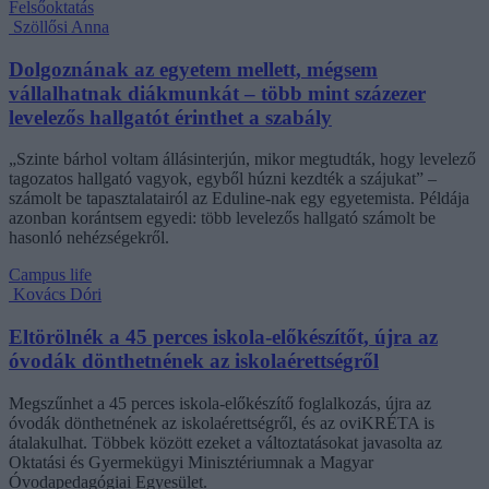
Felsőoktatás
Szöllősi Anna
Dolgoznának az egyetem mellett, mégsem
vállalhatnak diákmunkát – több mint százezer
levelezős hallgatót érinthet a szabály
„Szinte bárhol voltam állásinterjún, mikor megtudták, hogy levelező
tagozatos hallgató vagyok, egyből húzni kezdték a szájukat” –
számolt be tapasztalatairól az Eduline-nak egy egyetemista. Példája
azonban korántsem egyedi: több levelezős hallgató számolt be
hasonló nehézségekről.
Campus life
Kovács Dóri
Eltörölnék a 45 perces iskola-előkészítőt, újra az
óvodák dönthetnének az iskolaérettségről
Megszűnhet a 45 perces iskola-előkészítő foglalkozás, újra az
óvodák dönthetnének az iskolaérettségről, és az oviKRÉTA is
átalakulhat. Többek között ezeket a változtatásokat javasolta az
Oktatási és Gyermekügyi Minisztériumnak a Magyar
Óvodapedagógiai Egyesület.