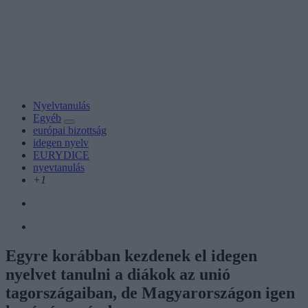
Nyelvtanulás
Egyéb
európai bizottság
idegen nyelv
EURYDICE
nyevtanulás
+1
Egyre korábban kezdenek el idegen
nyelvet tanulni a diákok az unió
tagországaiban, de Magyarországon igen