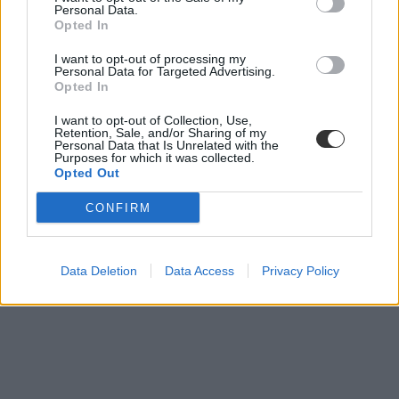
szakmai nyelvvizsga
Personal Data.
nyelvvizsgaközpont
Opted In
egynyelvű nyelvvizsga
I want to opt-out of processing my
Personal Data for Targeted Advertising.
Opted In
I want to opt-out of Collection, Use,
Retention, Sale, and/or Sharing of my
Personal Data that Is Unrelated with the
Purposes for which it was collected.
Opted Out
CONFIRM
Data Deletion
Data Access
Privacy Policy