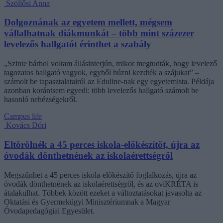
Szöllősi Anna
Dolgoznának az egyetem mellett, mégsem
vállalhatnak diákmunkát – több mint százezer
levelezős hallgatót érinthet a szabály
„Szinte bárhol voltam állásinterjún, mikor megtudták, hogy levelező
tagozatos hallgató vagyok, egyből húzni kezdték a szájukat” –
számolt be tapasztalatairól az Eduline-nak egy egyetemista. Példája
azonban korántsem egyedi: több levelezős hallgató számolt be
hasonló nehézségekről.
Campus life
Kovács Dóri
Eltörölnék a 45 perces iskola-előkészítőt, újra az
óvodák dönthetnének az iskolaérettségről
Megszűnhet a 45 perces iskola-előkészítő foglalkozás, újra az
óvodák dönthetnének az iskolaérettségről, és az oviKRÉTA is
átalakulhat. Többek között ezeket a változtatásokat javasolta az
Oktatási és Gyermekügyi Minisztériumnak a Magyar
Óvodapedagógiai Egyesület.