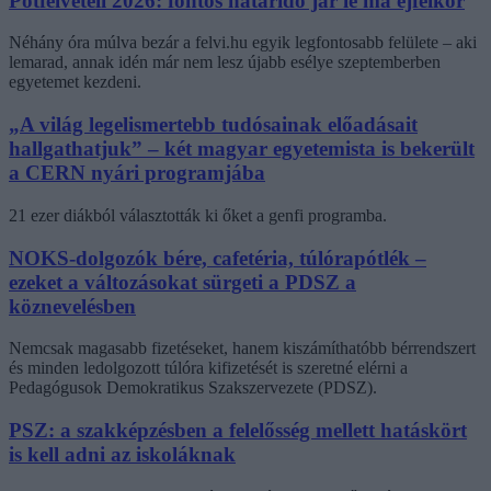
Pótfelvételi 2026: fontos határidő jár le ma éjfélkor
Néhány óra múlva bezár a felvi.hu egyik legfontosabb felülete – aki
lemarad, annak idén már nem lesz újabb esélye szeptemberben
egyetemet kezdeni.
„A világ legelismertebb tudósainak előadásait
hallgathatjuk” – két magyar egyetemista is bekerült
a CERN nyári programjába
21 ezer diákból választották ki őket a genfi programba.
NOKS-dolgozók bére, cafetéria, túlórapótlék –
ezeket a változásokat sürgeti a PDSZ a
köznevelésben
Nemcsak magasabb fizetéseket, hanem kiszámíthatóbb bérrendszert
és minden ledolgozott túlóra kifizetését is szeretné elérni a
Pedagógusok Demokratikus Szakszervezete (PDSZ).
PSZ: a szakképzésben a felelősség mellett hatáskört
is kell adni az iskoláknak