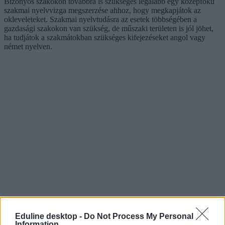
Bizonyos szakokon továbbra is szükséges legalább egy középfokú
szakmai nyelvvizga megszerzése ahhoz, hogy megkapjátok az
okleveleteket. Szakmai nyelvtudásra az esetek többségében a
gazdasági szakokon van szükség, de műszaki területen is jól jöhet,
ha tudjátok a szakmátokban szükséges kifejezéseket angol vagy
német nyelven.
Eduline desktop -
Do Not Process My Personal
Information