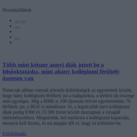
Hozzászólások
Több mint kétszer annyi diák jutott be a
felsőoktatásba, mint ahány kollégiumi férőhely
összesen van
Nemcsak abban vannak jelentős különbségek az egyetemek között,
hogy hány kollégiumi férőhely jut a hallgatókra, a térítési díj összege
sem egységes. Míg a BME-n 100 újonnan felvett egyetemistára 76
férőhely jut, a BGE-n mindössze 16, a legolcsóbb havi kollégiumi
díjak pedig 9300 és 25 500 forint között mozognak a vizsgált
intézményekben. Megnéztük, hol mekkora a kollégiumi kapacitás,
mennyit kell fizetni, és mi alapján dől el, hogy ki költözhet be.
Felsőoktatás