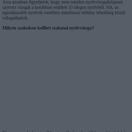
Arra azonban figyeljetek, hogy nem minden nyelvvizsgaközpont
szervez vizsgát a korábban említett 33 idegen nyelvből. Sőt, az
egzotikusabb nyelvek esetében mindössze néhány lehetőség közül
válogathattok.
Milyen szakokon kellhet szakmai nyelvvizsga?