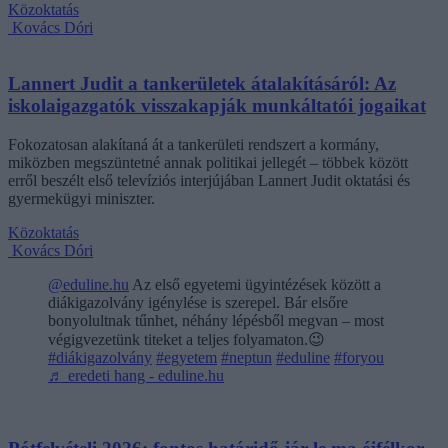
Közoktatás
Kovács Dóri
Lannert Judit a tankerületek átalakításáról: Az
iskolaigazgatók visszakapják munkáltatói jogaikat
Fokozatosan alakítaná át a tankerületi rendszert a kormány,
miközben megszüntetné annak politikai jellegét – többek között
erről beszélt első televíziós interjújában Lannert Judit oktatási és
gyermekügyi miniszter.
Közoktatás
Kovács Dóri
@eduline.hu
Az első egyetemi ügyintézések között a
diákigazolvány igénylése is szerepel. Bár elsőre
bonyolultnak tűnhet, néhány lépésből megvan – most
végigvezetünk titeket a teljes folyamaton.😉
#diákigazolvány
#egyetem
#neptun
#eduline
#foryou
♬ eredeti hang - eduline.hu