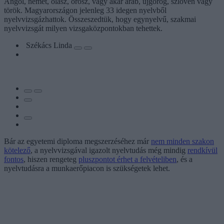
Angol, német, olasz, orosz, vagy akár arab, újgörög, szlovén vagy
török. Magyarországon jelenleg 33 idegen nyelvből
nyelvvizsgázhattok. Összeszedtük, hogy egynyelvű, szakmai
nyelvvizsgát milyen vizsgaközpontokban tehettek.
Székács Linda
Bár az egyetemi diploma megszerzéséhez már
nem minden szakon
kötelező
, a nyelvvizsgával igazolt nyelvtudás még mindig
rendkívül
fontos
, hiszen rengeteg
pluszpontot érhet a felvételiben
, és a
nyelvtudásra a munkaerőpiacon is szükségetek lehet.