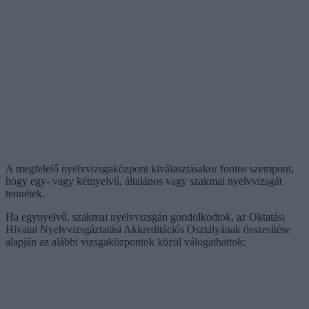
A megfelelő nyelvvizsgaközpont kiválasztásakor fontos szempont,
hogy egy- vagy kétnyelvű, általános vagy szakmai nyelvvizsgát
tennétek.
Ha egynyelvű, szakmai nyelvvizsgán gondolkodtok, az Oktatási
Hivatal Nyelvvizsgáztatási Akkreditációs Osztályának összesítése
alapján az alábbi vizsgaközpontok közül válogathattok: