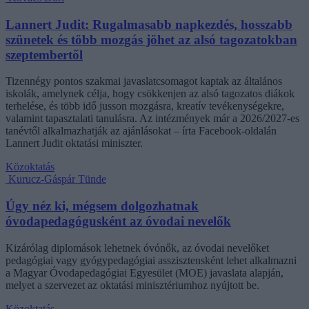
Lannert Judit: Rugalmasabb napkezdés, hosszabb
szünetek és több mozgás jöhet az alsó tagozatokban
szeptembertől
Tizennégy pontos szakmai javaslatcsomagot kaptak az általános
iskolák, amelynek célja, hogy csökkenjen az alsó tagozatos diákok
terhelése, és több idő jusson mozgásra, kreatív tevékenységekre,
valamint tapasztalati tanulásra. Az intézmények már a 2026/2027-es
tanévtől alkalmazhatják az ajánlásokat – írta Facebook-oldalán
Lannert Judit oktatási miniszter.
Közoktatás
Kurucz-Gáspár Tünde
Úgy néz ki, mégsem dolgozhatnak
óvodapedagógusként az óvodai nevelők
Kizárólag diplomások lehetnek óvónők, az óvodai nevelőket
pedagógiai vagy gyógypedagógiai asszisztensként lehet alkalmazni
a Magyar Óvodapedagógiai Egyesület (MOE) javaslata alapján,
melyet a szervezet az oktatási minisztériumhoz nyújtott be.
Közoktatás