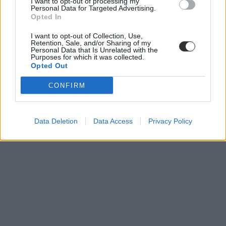
I want to opt-out of processing my
Personal Data for Targeted Advertising.
Opted In
I want to opt-out of Collection, Use,
Retention, Sale, and/or Sharing of my
nyelvtanár
Personal Data that Is Unrelated with the
angoltanár
Purposes for which it was collected.
pedagógus állás
Opted Out
álláshirdetés
idegen nyelvek
CONFIRM
Data Deletion
Data Access
Privacy Policy