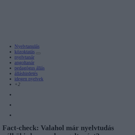
Nyelvtanulás
közoktatás
nyelvtanár
angoltanár
pedagógus állás
álláshirdetés
idegen nyelvek
+2
Fact-check: Valahol már nyelvtudás