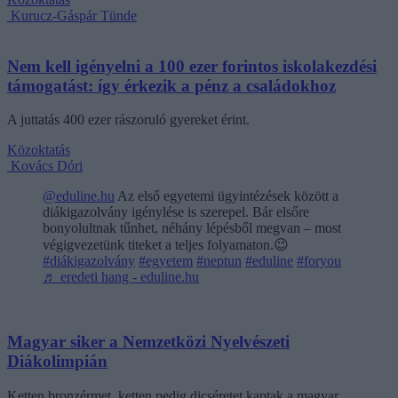
Kurucz-Gáspár Tünde
Nem kell igényelni a 100 ezer forintos iskolakezdési
támogatást: így érkezik a pénz a családokhoz
A juttatás 400 ezer rászoruló gyereket érint.
Közoktatás
Kovács Dóri
@eduline.hu
Az első egyetemi ügyintézések között a
diákigazolvány igénylése is szerepel. Bár elsőre
bonyolultnak tűnhet, néhány lépésből megvan – most
végigvezetünk titeket a teljes folyamaton.😉
#diákigazolvány
#egyetem
#neptun
#eduline
#foryou
♬ eredeti hang - eduline.hu
Magyar siker a Nemzetközi Nyelvészeti
Diákolimpián
Ketten bronzérmet, ketten pedig dicséretet kaptak a magyar