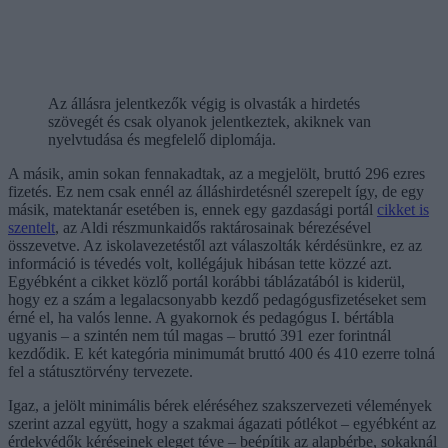
Az állásra jelentkezők végig is olvasták a hirdetés
szövegét és csak olyanok jelentkeztek, akiknek van
nyelvtudása és megfelelő diplomája.
A másik, amin sokan fennakadtak, az a megjelölt, bruttó 296 ezres
fizetés. Ez nem csak ennél az álláshirdetésnél szerepelt így, de egy
másik, matektanár esetében is, ennek egy gazdasági portál
cikket is
szentelt
, az Aldi részmunkaidős raktárosainak bérezésével
összevetve. Az iskolavezetéstől azt válaszolták kérdésünkre, ez az
információ is tévedés volt, kollégájuk hibásan tette közzé azt.
Egyébként a cikket közlő portál korábbi táblázatából is kiderül,
hogy ez a szám a legalacsonyabb kezdő pedagógusfizetéseket sem
érné el, ha valós lenne. A gyakornok és pedagógus I. bértábla
ugyanis – a szintén nem túl magas – bruttó 391 ezer forintnál
kezdődik. E két kategória minimumát bruttó 400 és 410 ezerre tolná
fel a státusztörvény tervezete.
Igaz, a jelölt minimális bérek eléréséhez szakszervezeti vélemények
szerint azzal együtt, hogy a szakmai ágazati pótlékot – egyébként az
érdekvédők kéréseinek eleget téve – beépítik az alapbérbe, sokaknál