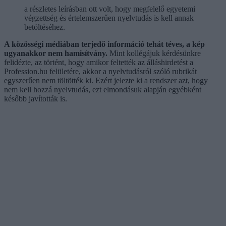
a részletes leírásban ott volt, hogy megfelelő egyetemi
végzettség és értelemszerűen nyelvtudás is kell annak
betöltéséhez.
A közösségi médiában terjedő információ tehát téves, a kép
ugyanakkor nem hamisítvány.
Mint kollégájuk kérdésünkre
felidézte, az történt, hogy amikor feltették az álláshirdetést a
Profession.hu felületére, akkor a nyelvtudásról szóló rubrikát
egyszerűen nem töltötték ki. Ezért jelezte ki a rendszer azt, hogy
nem kell hozzá nyelvtudás, ezt elmondásuk alapján egyébként
később javították is.