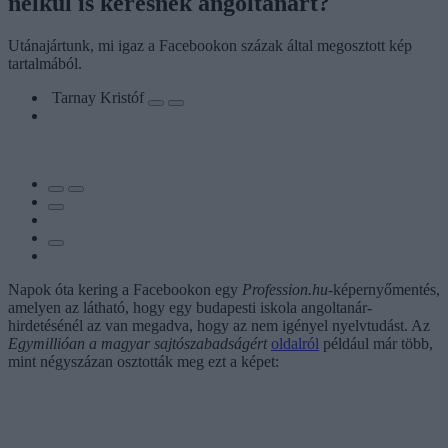
nélkül is keresnek angoltanárt?
Utánajártunk, mi igaz a Facebookon százak által megosztott kép
tartalmából.
Tarnay Kristóf
Napok óta kering a Facebookon egy
Profession.hu
-képernyőmentés,
amelyen az látható, hogy egy budapesti iskola angoltanár-
hirdetésénél az van megadva, hogy az nem igényel nyelvtudást. Az
Egymillióan a magyar sajtószabadságért
oldalról
például már több,
mint négyszázan osztották meg ezt a képet: