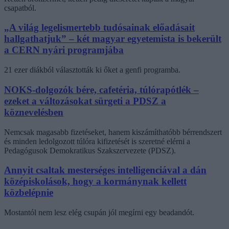
csapatból.
„A világ legelismertebb tudósainak előadásait
hallgathatjuk” – két magyar egyetemista is bekerült
a CERN nyári programjába
21 ezer diákból választották ki őket a genfi programba.
NOKS-dolgozók bére, cafetéria, túlórapótlék –
ezeket a változásokat sürgeti a PDSZ a
köznevelésben
Nemcsak magasabb fizetéseket, hanem kiszámíthatóbb bérrendszert
és minden ledolgozott túlóra kifizetését is szeretné elérni a
Pedagógusok Demokratikus Szakszervezete (PDSZ).
Annyit csaltak mesterséges intelligenciával a dán
középiskolások, hogy a kormánynak kellett
közbelépnie
Mostantól nem lesz elég csupán jól megírni egy beadandót.