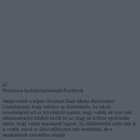
Profession.hu/képernyőmentés/Facebook
Megkerestük a képen olvasható Baár-Madas Református
Gimnáziumot, hogy valódi-e az álláshirdetés. Az iskola
vezetőségétől azt az információt kaptuk, hogy valódi, de arra csak
adminisztrációs hibából került fel az, hogy ne kellene nyelvtudás
ahhoz, hogy valaki angoltanár legyen. Az álláshirdetést azóta már le
is vették, mivel az állást időközben már betöltötték, de a
munkatársuk elmondása alapján