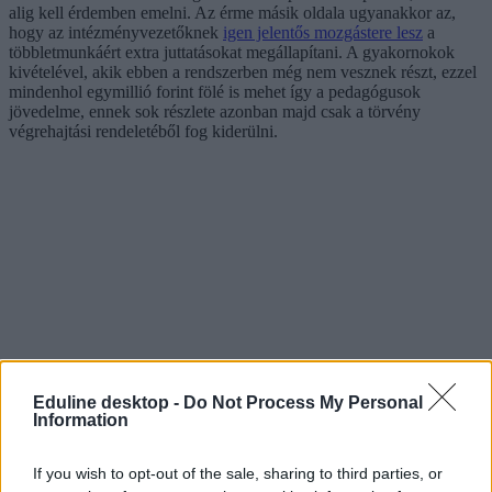
alig kell érdemben emelni. Az érme másik oldala ugyanakkor az,
hogy az intézményvezetőknek
igen jelentős mozgástere lesz
a
többletmunkáért extra juttatásokat megállapítani. A gyakornokok
kivételével, akik ebben a rendszerben még nem vesznek részt, ezzel
mindenhol egymillió forint fölé is mehet így a pedagógusok
jövedelme, ennek sok részlete azonban majd csak a törvény
végrehajtási rendeletéből fog kiderülni.
Eduline desktop -
Do Not Process My Personal
Information
If you wish to opt-out of the sale, sharing to third parties, or