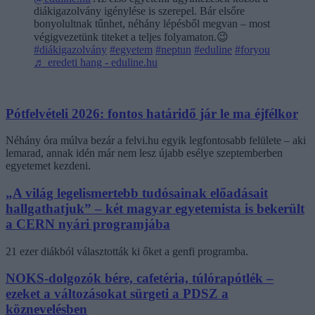
diákigazolvány igénylése is szerepel. Bár elsőre
bonyolultnak tűnhet, néhány lépésből megvan – most
végigvezetünk titeket a teljes folyamaton.😉
#diákigazolvány
#egyetem
#neptun
#eduline
#foryou
♬ eredeti hang - eduline.hu
Pótfelvételi 2026: fontos határidő jár le ma éjfélkor
Néhány óra múlva bezár a felvi.hu egyik legfontosabb felülete – aki
lemarad, annak idén már nem lesz újabb esélye szeptemberben
egyetemet kezdeni.
„A világ legelismertebb tudósainak előadásait
hallgathatjuk” – két magyar egyetemista is bekerült
a CERN nyári programjába
21 ezer diákból választották ki őket a genfi programba.
NOKS-dolgozók bére, cafetéria, túlórapótlék –
ezeket a változásokat sürgeti a PDSZ a
köznevelésben