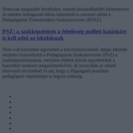
Nemcsak magasabb fizetéseket, hanem kiszámíthatóbb bérrendszert
és minden ledolgozott túlóra kifizetését is szeretné elérni a
Pedagógusok Demokratikus Szakszervezete (PDSZ).
PSZ: a szakképzésben a felelősség mellett hatáskört
is kell adni az iskoláknak
Nem volt közvetlen egyeztetés a törvénytervezetről, mégis elküldte
részletes észrevételeit a Pedagógusok Szakszervezete (PSZ) a
szakminisztériumnak, melyben többek között egyetértettek a
kancellári rendszer megszüntetésével, de javasolják az oktató
elnevezés kivezetését és azt, hogy a főigazgatói poszthoz
pedagógusi végzettségre is legyen szükség.