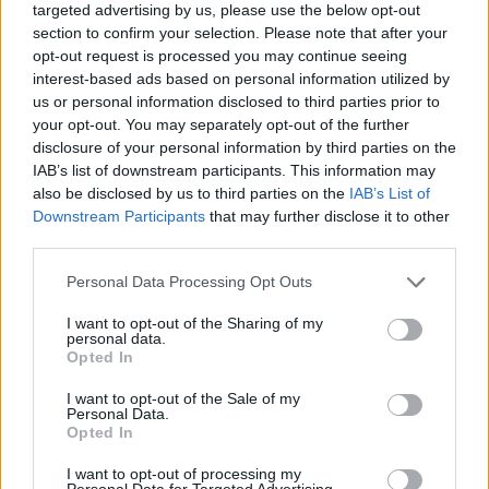
targeted advertising by us, please use the below opt-out
valamilyen feladatot nem tudnak megcsinálni, akkor a
section to confirm your selection. Please note that after your
tanárok külön foglalkoznak velük.
opt-out request is processed you may continue seeing
oktatás
interest-based ads based on personal information utilized by
oktatási rendszer
us or personal information disclosed to third parties prior to
iskola
your opt-out. You may separately opt-out of the further
belföld
disclosure of your personal information by third parties on the
intézkedések
IAB’s list of downstream participants. This information may
oktatási támogatások
also be disclosed by us to third parties on the
IAB’s List of
Hozzászólások
Downstream Participants
that may further disclose it to other
third parties.
Personal Data Processing Opt Outs
I want to opt-out of the Sharing of my
personal data.
Opted In
I want to opt-out of the Sale of my
Több mint kétszer annyi diák jutott be a
Personal Data.
felsőoktatásba, mint ahány kollégiumi férőhely
Opted In
összesen van
I want to opt-out of processing my
Personal Data for Targeted Advertising.