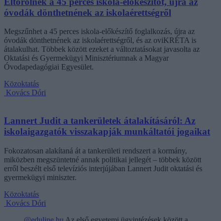
Eltörölnék a 45 perces iskola-előkészítőt, újra az
óvodák dönthetnének az iskolaérettségről
Megszűnhet a 45 perces iskola-előkészítő foglalkozás, újra az
óvodák dönthetnének az iskolaérettségről, és az oviKRÉTA is
átalakulhat. Többek között ezeket a változtatásokat javasolta az
Oktatási és Gyermekügyi Minisztériumnak a Magyar
Óvodapedagógiai Egyesület.
Közoktatás
Kovács Dóri
Lannert Judit a tankerületek átalakításáról: Az
iskolaigazgatók visszakapják munkáltatói jogaikat
Fokozatosan alakítaná át a tankerületi rendszert a kormány,
miközben megszüntetné annak politikai jellegét – többek között
erről beszélt első televíziós interjújában Lannert Judit oktatási és
gyermekügyi miniszter.
Közoktatás
Kovács Dóri
@eduline.hu
Az első egyetemi ügyintézések között a