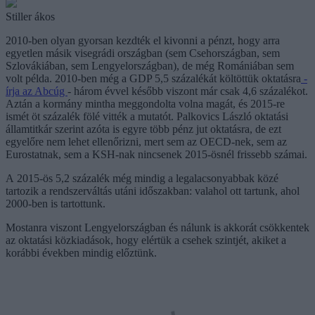
Stiller ákos
2010-ben olyan gyorsan kezdték el kivonni a pénzt, hogy arra
egyetlen másik visegrádi országban (sem Csehországban, sem
Szlovákiában, sem Lengyelországban), de még Romániában sem
volt példa. 2010-ben még a GDP 5,5 százalékát költöttük oktatásra
-
írja az Abcúg
- három évvel később viszont már csak 4,6 százalékot.
Aztán a kormány mintha meggondolta volna magát, és 2015-re
ismét öt százalék fölé vitték a mutatót. Palkovics László oktatási
államtitkár szerint azóta is egyre több pénz jut oktatásra, de ezt
egyelőre nem lehet ellenőrizni, mert sem az OECD-nek, sem az
Eurostatnak, sem a KSH-nak nincsenek 2015-ösnél frissebb számai.
A 2015-ös 5,2 százalék még mindig a legalacsonyabbak közé
tartozik a rendszerváltás utáni időszakban: valahol ott tartunk, ahol
2000-ben is tartottunk.
Mostanra viszont Lengyelországban és nálunk is akkorát csökkentek
az oktatási közkiadások, hogy elértük a csehek szintjét, akiket a
korábbi években mindig előztünk.