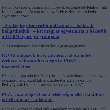
Néhány óra múlva bezár a felvi.hu egyik legfontosabb felülete – aki
lemarad, annak idén már nem lesz újabb esélye szeptemberben
egyetemet kezdeni.
„A világ legelismertebb tudósainak előadásait
hallgathatjuk” – két magyar egyetemista is bekerült
a CERN nyári programjába
21 ezer diákból választották ki őket a genfi programba.
NOKS-dolgozók bére, cafetéria, túlórapótlék –
ezeket a változásokat sürgeti a PDSZ a
köznevelésben
Nemcsak magasabb fizetéseket, hanem kiszámíthatóbb bérrendszert
és minden ledolgozott túlóra kifizetését is szeretné elérni a
Pedagógusok Demokratikus Szakszervezete (PDSZ).
PSZ: a szakképzésben a felelősség mellett hatáskört
is kell adni az iskoláknak
Nem volt közvetlen egyeztetés a törvénytervezetről, mégis elküldte