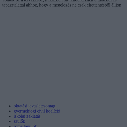
tapasztalattal ahhoz, hogy a megelőzés ne csak elrettentésből álljon.
oktatási javaslatcsomag
gyermekjogi civil koalíció
iskolai zaklatás
szülők
roma tanulók