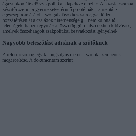
ágazatokon átívelő szakpolitikai alapelvvé emelné. A javaslatcsomag
készítői szerint a gyermekeket érintő problémák – a mentális
egészség romlásától a szolgáltatásokhoz való egyenlőtlen
hozzáférésen át a családok túlterheltségéig – nem különálló
jelenségek, hanem egymással összefüggő rendszerszintű kihívások,
amelyek összehangolt szakpolitikai beavatkozást igényelnek.
Nagyobb beleszólást adnának a szülőknek
A reformcsomag egyik hangsúlyos eleme a szülők szerepének
megerősítése. A dokumentum szerint