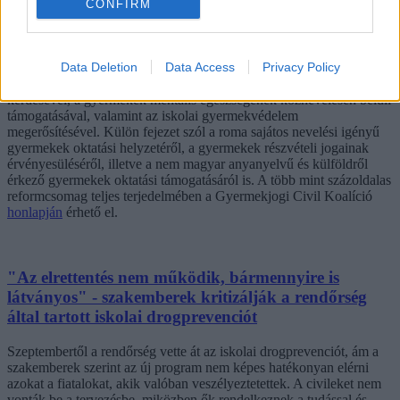
CONFIRM
és kezelésével kapcsolatos ismeretek kötelező elemként jelenjenek
meg a pedagógusképzésben és a továbbképzésekben is.
Az oktatási fejezet ezeken túl számos további területet is érint. A
Data Deletion
Data Access
Privacy Policy
javaslatcsomag foglalkozik a gyermekközpontú oktatási rendszer
alapelveivel, a koragyermekkori prevenció és korai intervenció
kérdésével, a gyermekek mentális egészségének köznevelésen belüli
támogatásával, valamint az iskolai gyermekvédelem
megerősítésével. Külön fejezet szól a roma sajátos nevelési igényű
gyermekek oktatási helyzetéről, a gyermekek részvételi jogainak
érvényesüléséről, illetve a nem magyar anyanyelvű és külföldről
érkező gyermekek oktatási támogatásáról is. A több mint százoldalas
reformcsomag teljes terjedelmében a Gyermekjogi Civil Koalíció
honlapján
érhető el.
"Az elrettentés nem működik, bármennyire is
látványos" - szakemberek kritizálják a rendőrség
által tartott iskolai drogprevenciót
Szeptembertől a rendőrség vette át az iskolai drogprevenciót, ám a
szakemberek szerint az új program nem képes hatékonyan elérni
azokat a fiatalokat, akik valóban veszélyeztetettek. A civileket nem
vonták be a tervezésbe, miközben ők rendelkeznek a tudással és