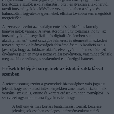
korlátozza a szülők iskolaválasztási jogát, és gyakran a lakóhelytől
távoli intézmények kijelöléséhez vezet, miközben a súlyos és
halmozottan fogyatékos gyermekek ellátása továbbra sem megoldott
megfelelően.
A szervezet szerint az akadálymentesítés területén is komoly
hiányosságok vannak. A javaslatcsomag úgy fogalmaz, hogy „az
intézmények többsége fizikai és digitális értelemben sem
akadálymentes”, ezért országos felmérést és ütemezett intézkedési
tervet sürgetnek a hiányosságok felszámolására. A koalíció azt is
javasolja, hogy az inkluzív oktatás elve egyértelműen és kötelező
érvénnyel jelenjen meg a köznevelési törvényben, valamint erősítsék
meg az ehhez szükséges szakemberi és pénzügyi hátteret.
Erősebb fellépést sürgetnek az iskolai zaklatással
szemben
A reformcsomag szerint a gyermekek biztonsághoz való joga azt
jelenti, hogy az oktatási intézményekben „mentesek a fizikai, lelki,
verbális, szexuális, online és kortárs erőszak minden formájától”. A
szervezet ugyanakkor arra figyelmeztet, hogy
A bullying és más kortárs bántalmazási formák kezelése
jelenleg sok esetben esetleges, intézményenként eltérő