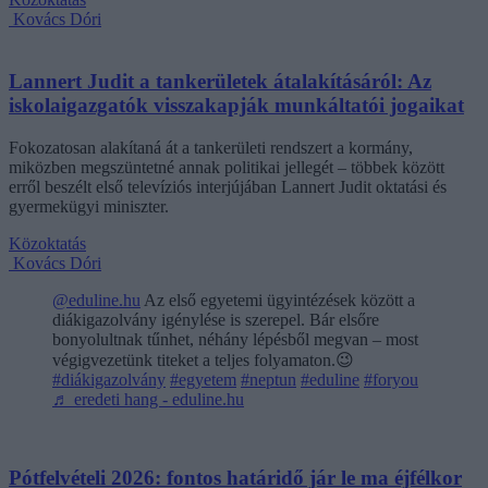
Kovács Dóri
Lannert Judit a tankerületek átalakításáról: Az
iskolaigazgatók visszakapják munkáltatói jogaikat
Fokozatosan alakítaná át a tankerületi rendszert a kormány,
miközben megszüntetné annak politikai jellegét – többek között
erről beszélt első televíziós interjújában Lannert Judit oktatási és
gyermekügyi miniszter.
Közoktatás
Kovács Dóri
@eduline.hu
Az első egyetemi ügyintézések között a
diákigazolvány igénylése is szerepel. Bár elsőre
bonyolultnak tűnhet, néhány lépésből megvan – most
végigvezetünk titeket a teljes folyamaton.😉
#diákigazolvány
#egyetem
#neptun
#eduline
#foryou
♬ eredeti hang - eduline.hu
Pótfelvételi 2026: fontos határidő jár le ma éjfélkor