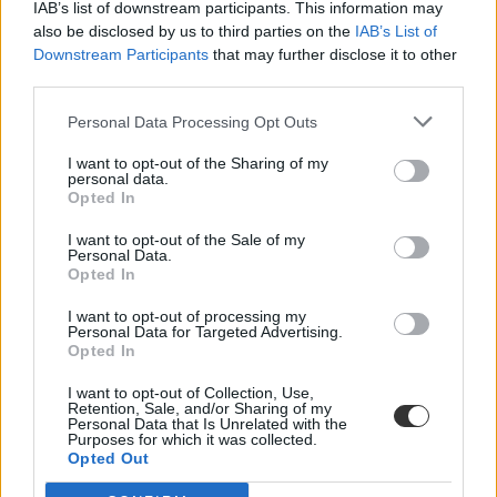
pedagógusképzéseket és szigorúbb szabályokat javasol az egyházi
IAB’s list of downstream participants. This information may
és más nem állami fenntartású intézmények számára is.
also be disclosed by us to third parties on the
IAB’s List of
Downstream Participants
that may further disclose it to other
Az LMBTQI diákok és a gyermekek mentális
third parties.
egészsége is előkerül
Personal Data Processing Opt Outs
Az oktatási fejezet foglalkozik az LMBTQI gyermekek helyzetével
is. A dokumentum szerint „az iskoláknak olyan környezetet kell
I want to opt-out of the Sharing of my
biztosítaniuk, ahol minden gyermek (szexuális irányultságára, nemi
personal data.
identitására vagy nemi önkifejezésére tekintet nélkül) biztonságban
Opted In
érezheti magát”.
I want to opt-out of the Sale of my
A szervezet szerint ugyanakkor
Personal Data.
Opted In
az LMBTQI gyermekeket érő megbélyegzés,
láthatatlanná tétel és zaklatás ugyanakkor súlyosan
I want to opt-out of processing my
érinti mentális egészségüket, biztonságérzetüket és
Personal Data for Targeted Advertising.
oktatási esélyeiket.
Opted In
A 2021-ben elfogadott szabályozás és az
abból fakadó öncenzúra
I want to opt-out of Collection, Use,
miatt ezek a témák szinte teljesen kiszorultak az iskolákból. Az
Retention, Sale, and/or Sharing of my
szervezet szerint az érintett diákok „sok esetben támogatás és hiteles
Personal Data that Is Unrelated with the
Purposes for which it was collected.
információ nélkül maradnak, miközben az iskolai zaklatásnak,
Opted Out
kirekesztésnek és mentális terheknek fokozottan vannak kitéve”. A
koalíció ezért azt javasolja, hogy az iskolai zaklatás megelőzésével