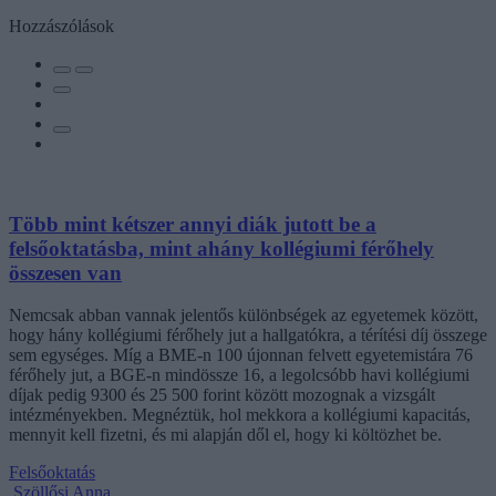
Hozzászólások
Több mint kétszer annyi diák jutott be a
felsőoktatásba, mint ahány kollégiumi férőhely
összesen van
Nemcsak abban vannak jelentős különbségek az egyetemek között,
hogy hány kollégiumi férőhely jut a hallgatókra, a térítési díj összege
sem egységes. Míg a BME-n 100 újonnan felvett egyetemistára 76
férőhely jut, a BGE-n mindössze 16, a legolcsóbb havi kollégiumi
díjak pedig 9300 és 25 500 forint között mozognak a vizsgált
intézményekben. Megnéztük, hol mekkora a kollégiumi kapacitás,
mennyit kell fizetni, és mi alapján dől el, hogy ki költözhet be.
Felsőoktatás
Szöllősi Anna