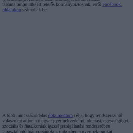
társadalompolitikáért felelős kormánybiztosnak, erről
Facebook-
oldalukon
számoltak be.
A több mint százoldalas
dokumentum
célja, hogy rendszerszintű
válaszokat adjon a magyar gyermekvédelmi, oktatási, egészségügyi,
szociális és fiatalkorúak igazságszolgáltatási rendszerében
tapasztalható hiányosságokra, miközben a gyermekjogokat