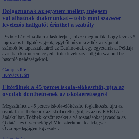
Dolgoznának az egyetem mellett, mégsem
vállalhatnak diákmunkát – több mint százezer
levelezős hallgatót érinthet a szabály
„Szinte bárhol voltam állásinterjún, mikor megtudták, hogy levelező
tagozatos hallgató vagyok, egyből húzni kezdték a szájukat” –
számolt be tapasztalatairól az Eduline-nak egy egyetemista. Példája
azonban korántsem egyedi: több levelezős hallgató számolt be
hasonló nehézségekről.
Campus life
Kovács Dóri
Eltörölnék a 45 perces iskola-előkészítőt, újra az
óvodák dönthetnének az iskolaérettségről
Megszűnhet a 45 perces iskola-előkészítő foglalkozás, újra az
óvodák dönthetnének az iskolaérettségről, és az oviKRÉTA is
átalakulhat. Többek között ezeket a változtatásokat javasolta az
Oktatási és Gyermekügyi Minisztériumnak a Magyar
Óvodapedagógiai Egyesület.
Közoktatás