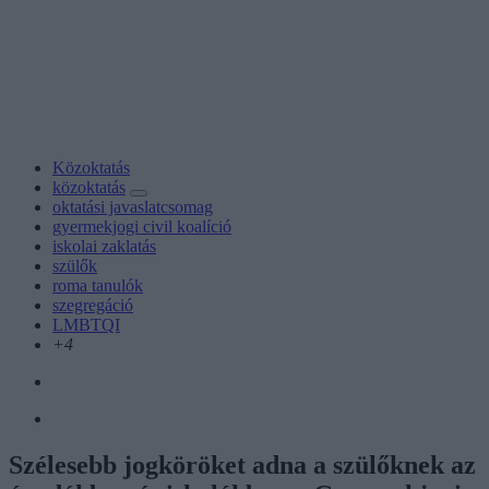
Közoktatás
közoktatás
oktatási javaslatcsomag
gyermekjogi civil koalíció
iskolai zaklatás
szülők
roma tanulók
szegregáció
LMBTQI
+4
Szélesebb jogköröket adna a szülőknek az