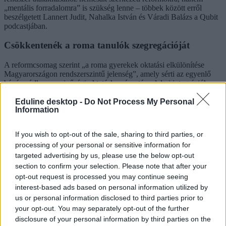
„mentális forradalomra” is szükség lenne – többek között erről
beszélgetett Lannert Judit, Nahalka István és Váradi Balázs a Qubit
podcastjában.
Csökkentenék a roma tanulók szegregációját
A reformcsomag szerint „a roma gyerekek oktatási elkülönítése
Magyarországon rendszerszintű jelenség”, amely sérti az egyenlő
bánásmódhoz, a minőségi oktatáshoz és a társadalmi integrációhoz
való jogot. Hangsúlyozzák, hogy
Eduline desktop -
Do Not Process My Personal
a roma gyerekek szegregációjának megszüntetése nem
Information
pusztán oktatáspolitikai kérdés, hanem a gyerekek
alapvető jogainak érvényesítéséhez kapcsolódó állami
If you wish to opt-out of the sale, sharing to third parties, or
kötelezettség.
processing of your personal or sensitive information for
Ehhez olyan szabályozásra van szükség, amely nem csupán tiltja,
targeted advertising by us, please use the below opt-out
hanem aktívan megelőzi és felszámolja az elkülönítést, és az
section to confirm your selection. Please note that after your
integrált oktatást a köznevelési rendszer alapértelmezett működésévé
opt-out request is processed you may continue seeing
teszi. A javaslatok között szerepel a szegregáció mérésére alkalmas
interest-based ads based on personal information utilized by
monitoringrendszer létrehozása, kötelező deszegregációs tervek
us or personal information disclosed to third parties prior to
kidolgozása, valamint a kontrollált iskolaválasztás bevezetése annak
érdekében, hogy ne alakulhassanak ki újabb szegregált iskolák. A
your opt-out. You may separately opt-out of the further
koalíció emellett államilag koordinált iskolabusz-hálózatot, célzott
disclosure of your personal information by third parties on the