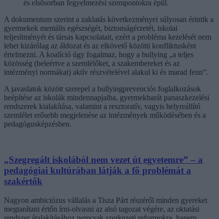
és elsősorban fegyelmezési szempontokra épül.
A dokumentum szerint a zaklatás következményei súlyosan érintik a
gyermekek mentális egészségét, biztonságérzetét, iskolai
teljesítményét és társas kapcsolatait, ezért a probléma kezelését nem
lehet kizárólag az áldozat és az elkövető közötti konfliktusként
értelmezni. A koalíció úgy fogalmaz, hogy a bullying „a teljes
közösség (beleértve a szemlélőket, a szakembereket és az
intézményi normákat) aktív részvételével alakul ki és marad fenn”.
A javaslatok között szerepel a bullyingprevenciós foglalkozások
beépítése az iskolák mindennapjaiba, gyermekbarát panaszkezelési
rendszerek kialakítása, valamint a resztoratív, vagyis helyreállító
szemlélet erősebb megjelenése az intézmények működésében és a
pedagógusképzésben.
„Szegregált iskolából nem vezet út egyetemre” – a
pedagógiai kultúrában látják a fő problémát a
szakértők
Nagyon ambiciózus vállalás a Tisza Párt részéről minden gyereket
megtanítani értőn írni-olvasni az alsó tagozat végére, az oktatási
rendszer átalakításához nemcsak szerkezeti reformokra, hanem