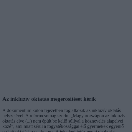
Az inkluzív oktatás megerősítését kérik
A dokumentum külön fejezetben foglalkozik az inkluzív oktatás
helyzetével. A reformcsomag szerint „Magyarországon az inkluzív
oktatás elve (...) nem épült be kellő súllyal a köznevelés alapelvei
közé”, ami miatt sérül a fogyatékossággal élő gyermekek egyenlő
esélyű oktatáshoz való joga. A jelenlegi intézményi gyakorlat