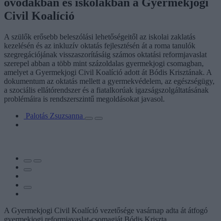
óvodákban és iskolákban a Gyermekjogi
Civil Koalíció
A szülők erősebb beleszólási lehetőségeitől az iskolai zaklatás
kezelésén és az inkluzív oktatás fejlesztésén át a roma tanulók
szegregációjának visszaszorításáig számos oktatási reformjavaslat
szerepel abban a több mint százoldalas gyermekjogi csomagban,
amelyet a Gyermekjogi Civil Koalíció adott át Bódis Krisztának. A
dokumentum az oktatás mellett a gyermekvédelem, az egészségügy,
a szociális ellátórendszer és a fiatalkorúak igazságszolgáltatásának
problémáira is rendszerszintű megoldásokat javasol.
Palotás Zsuzsanna
A Gyermekjogi Civil Koalíció vezetősége vasárnap adta át átfogó
gyermekjogi reformjavaslat-csomagját Bódis Kriszta