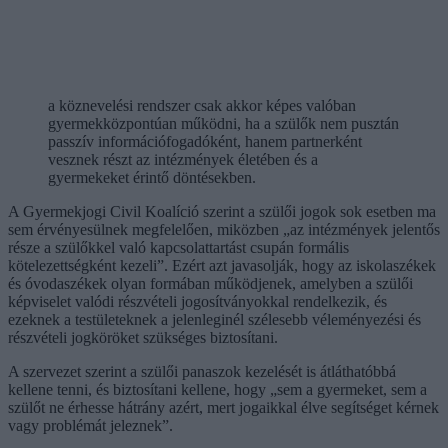
a köznevelési rendszer csak akkor képes valóban
gyermekközpontúan működni, ha a szülők nem pusztán
passzív információfogadóként, hanem partnerként
vesznek részt az intézmények életében és a
gyermekeket érintő döntésekben.
A Gyermekjogi Civil Koalíció szerint a szülői jogok sok esetben ma
sem érvényesülnek megfelelően, miközben „az intézmények jelentős
része a szülőkkel való kapcsolattartást csupán formális
kötelezettségként kezeli”. Ezért azt javasolják, hogy az iskolaszékek
és óvodaszékek olyan formában működjenek, amelyben a szülői
képviselet valódi részvételi jogosítványokkal rendelkezik, és
ezeknek a testületeknek a jelenleginél szélesebb véleményezési és
részvételi jogköröket szükséges biztosítani.
A szervezet szerint a szülői panaszok kezelését is átláthatóbbá
kellene tenni, és biztosítani kellene, hogy „sem a gyermeket, sem a
szülőt ne érhesse hátrány azért, mert jogaikkal élve segítséget kérnek
vagy problémát jeleznek”.