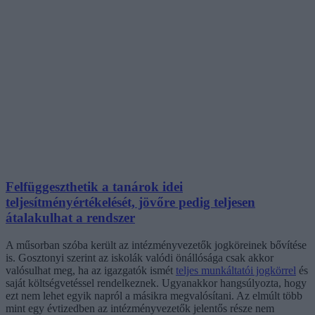
Felfüggeszthetik a tanárok idei
teljesítményértékelését, jövőre pedig teljesen
átalakulhat a rendszer
A műsorban szóba került az intézményvezetők jogköreinek bővítése
is. Gosztonyi szerint az iskolák valódi önállósága csak akkor
valósulhat meg, ha az igazgatók ismét
teljes munkáltatói jogkörrel
és
saját költségvetéssel rendelkeznek. Ugyanakkor hangsúlyozta, hogy
ezt nem lehet egyik napról a másikra megvalósítani. Az elmúlt több
mint egy évtizedben az intézményvezetők jelentős része nem