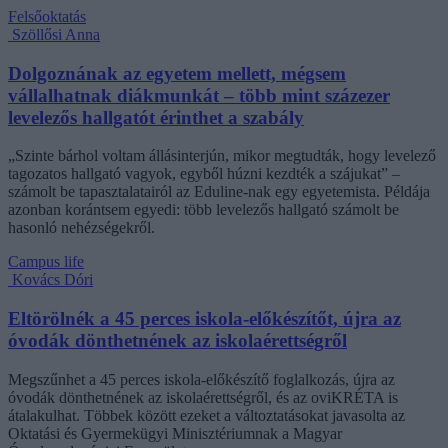
Felsőoktatás
Szöllősi Anna
Dolgoznának az egyetem mellett, mégsem
vállalhatnak diákmunkát – több mint százezer
levelezős hallgatót érinthet a szabály
„Szinte bárhol voltam állásinterjún, mikor megtudták, hogy levelező
tagozatos hallgató vagyok, egyből húzni kezdték a szájukat” –
számolt be tapasztalatairól az Eduline-nak egy egyetemista. Példája
azonban korántsem egyedi: több levelezős hallgató számolt be
hasonló nehézségekről.
Campus life
Kovács Dóri
Eltörölnék a 45 perces iskola-előkészítőt, újra az
óvodák dönthetnének az iskolaérettségről
Megszűnhet a 45 perces iskola-előkészítő foglalkozás, újra az
óvodák dönthetnének az iskolaérettségről, és az oviKRÉTA is
átalakulhat. Többek között ezeket a változtatásokat javasolta az
Oktatási és Gyermekügyi Minisztériumnak a Magyar