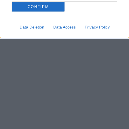
PSZ
CONFIRM
Pedagógusok Szakzervezete
gosztonyi gábor
pedagógusnap
Data Deletion
Data Access
Privacy Policy