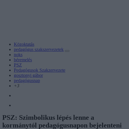
Közoktatás
pedagógus szakszervezetek
noks
béremelés
PSZ
Pedagógusok Szakzervezete
gosztonyi gábor
pedagógusnap
+3
PSZ: Szimbolikus lépés lenne a
kormánytól pedagógusnapon bejelenteni