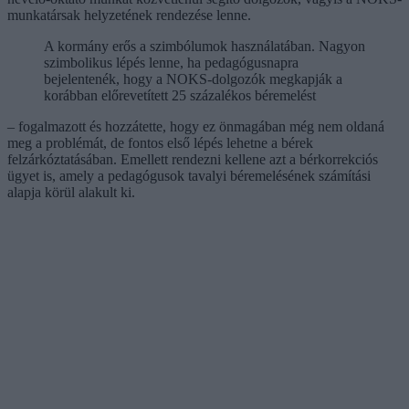
munkatársak helyzetének rendezése lenne.
A kormány erős a szimbólumok használatában. Nagyon
szimbolikus lépés lenne, ha pedagógusnapra
bejelentenék, hogy a NOKS-dolgozók megkapják a
korábban előrevetített 25 százalékos béremelést
– fogalmazott és hozzátette, hogy ez önmagában még nem oldaná
meg a problémát, de fontos első lépés lehetne a bérek
felzárkóztatásában. Emellett rendezni kellene azt a bérkorrekciós
ügyet is, amely a pedagógusok tavalyi béremelésének számítási
alapja körül alakult ki.