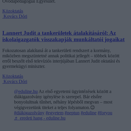
Óvodapedagógiai Egyesület.
Közoktatás
Kovács Dóri
Lannert Judit a tankerületek átalakításáról: Az
iskolaigazgatók visszakapják munkáltatói jogaikat
Fokozatosan alakítaná át a tankerületi rendszert a kormány,
miközben megszüntetné annak politikai jellegét – többek között
erről beszélt első televíziós interjújában Lannert Judit oktatási és
gyermekügyi miniszter.
Közoktatás
Kovács Dóri
@eduline.hu
Az első egyetemi ügyintézések között a
diákigazolvány igénylése is szerepel. Bár elsőre
bonyolultnak tűnhet, néhány lépésből megvan – most
végigvezetünk titeket a teljes folyamaton.😉
#diákigazolvány
#egyetem
#neptun
#eduline
#foryou
♬ eredeti hang - eduline.hu