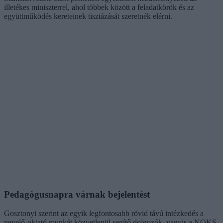
illetékes miniszterrel, ahol többek között a feladatkörök és az
együttműködés kereteinek tisztázását szeretnék elérni.
Pedagógusnapra várnak bejelentést
Gosztonyi szerint az egyik legfontosabb rövid távú intézkedés a
nevelő-oktató munkát közvetlenül segítő dolgozók, vagyis a NOKS-