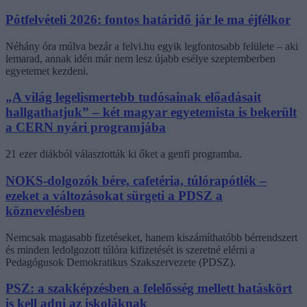
Pótfelvételi 2026: fontos határidő jár le ma éjfélkor
Néhány óra múlva bezár a felvi.hu egyik legfontosabb felülete – aki
lemarad, annak idén már nem lesz újabb esélye szeptemberben
egyetemet kezdeni.
„A világ legelismertebb tudósainak előadásait
hallgathatjuk” – két magyar egyetemista is bekerült
a CERN nyári programjába
21 ezer diákból választották ki őket a genfi programba.
NOKS-dolgozók bére, cafetéria, túlórapótlék –
ezeket a változásokat sürgeti a PDSZ a
köznevelésben
Nemcsak magasabb fizetéseket, hanem kiszámíthatóbb bérrendszert
és minden ledolgozott túlóra kifizetését is szeretné elérni a
Pedagógusok Demokratikus Szakszervezete (PDSZ).
PSZ: a szakképzésben a felelősség mellett hatáskört
is kell adni az iskoláknak