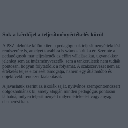
Sok a kérdőjel a teljesítményértékelés körül
A PSZ alelnöke külön kitért a pedagógusok teljesítményértékelési
rendszerére is, amelyet továbbra is számos kritika ér. Szerinte a
pedagógusok már teljesítették az előírt vállalásaikat, ugyanakkor
jelenleg sem az intézményvezetők, sem a tankerületek nem tudják
pontosan, hogyan folytatódik a folyamat. A szakszervezet nem az
értékelés teljes eltörlését támogatja, hanem egy átláthatóbb és
objektívebb rendszer kialakítását.
A javaslatuk szerint az iskolák saját, nyilvános szempontrendszert
dolgozhatnának ki, amely alapján minden pedagógus pontosan
láthatná, milyen teljesítményért milyen értékelést vagy anyagi
elismerést kap.