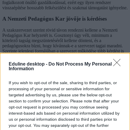
foglalkozott önálló gazdálkodással, ezért egy ilyen rendszer
visszaépítése hosszabb felkészülést és szakmai támogatást igényelne.
A Nemzeti Pedagógus Kar jövője is kérdéses
A szakszervezet szerint rövid távon rendezni kellene a Nemzeti
Pedagógus Kar helyzetét is. Gosztonyi úgy véli, minimum a
kötelező tagság megszüntetéséről kellene dönteni, és a
pedagógusokra bízni, hogy kívánnak-e a szervezet tagjai maradni.
Szerinte jelenlegi formájában a szervezet működése több kérdést is
felvet.
Eduline desktop -
Do Not Process My Personal
A pénteki egyeztetés egyik célja éppen az lesz, hogy az oktatási
Information
kormányzat és a szakmai szervezetek közösen állítsanak fel egy
prioritási listát az előttük álló feladatokról. A szakszervezet azt várja,
hogy a következő hetekben már konkrétabb menetrend rajzolódik ki
If you wish to opt-out of the sale, sharing to third parties, or
az oktatás legégetőbb problémáinak kezelésére.
processing of your personal or sensitive information for
targeted advertising by us, please use the below opt-out
Nyitóképünk forrása: Nyugat.hu/Vágvölgyi Bálint
section to confirm your selection. Please note that after your
opt-out request is processed you may continue seeing
interest-based ads based on personal information utilized by
Sorban követelik vissza az önkormányzatok az
us or personal information disclosed to third parties prior to
iskoláikat
your opt-out. You may separately opt-out of the further