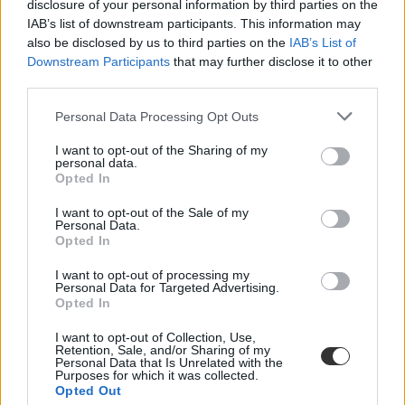
disclosure of your personal information by third parties on the
Budaörs után Csömör is jelezte, hogy visszakapná az iskolái
IAB’s list of downstream participants. This information may
fenntartási jogát. Korábban Zugló is hasonló szándékot fogalmazott
also be disclosed by us to third parties on the
IAB’s List of
meg, miközben a kormány egyelőre csak az iskolák autonómiájának
Downstream Participants
that may further disclose it to other
növeléséről beszél, a teljes visszaadásról nem.
third parties.
Personal Data Processing Opt Outs
I want to opt-out of the Sharing of my
personal data.
Opted In
I want to opt-out of the Sale of my
Personal Data.
Opted In
I want to opt-out of processing my
Personal Data for Targeted Advertising.
Opted In
I want to opt-out of Collection, Use,
Retention, Sale, and/or Sharing of my
Personal Data that Is Unrelated with the
Purposes for which it was collected.
noks
Opted Out
béremelés