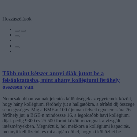
Hozzászólások
Több mint kétszer annyi diák jutott be a
felsőoktatásba, mint ahány kollégiumi férőhely
összesen van
Nemcsak abban vannak jelentős különbségek az egyetemek között,
hogy hány kollégiumi férőhely jut a hallgatókra, a térítési díj összege
sem egységes. Míg a BME-n 100 újonnan felvett egyetemistára 76
férőhely jut, a BGE-n mindössze 16, a legolcsóbb havi kollégiumi
díjak pedig 9300 és 25 500 forint között mozognak a vizsgált
intézményekben. Megnéztük, hol mekkora a kollégiumi kapacitás,
mennyit kell fizetni, és mi alapján dől el, hogy ki költözhet be.