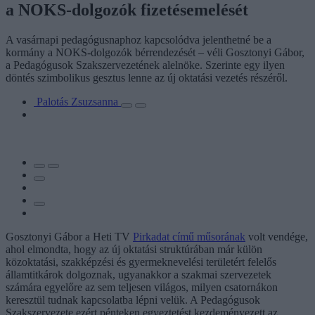
a NOKS-dolgozók fizetésemelését
A vasárnapi pedagógusnaphoz kapcsolódva jelenthetné be a
kormány a NOKS-dolgozók bérrendezését – véli Gosztonyi Gábor,
a Pedagógusok Szakszervezetének alelnöke. Szerinte egy ilyen
döntés szimbolikus gesztus lenne az új oktatási vezetés részéről.
Palotás Zsuzsanna
Gosztonyi Gábor a Heti TV
Pirkadat című műsorának
volt vendége,
ahol elmondta, hogy az új oktatási struktúrában már külön
közoktatási, szakképzési és gyermeknevelési területért felelős
államtitkárok dolgoznak, ugyanakkor a szakmai szervezetek
számára egyelőre az sem teljesen világos, milyen csatornákon
keresztül tudnak kapcsolatba lépni velük. A Pedagógusok
Szakszervezete ezért pénteken egyeztetést kezdeményezett az