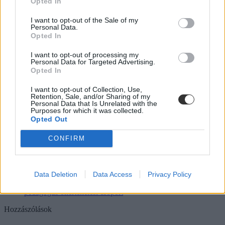
Opted In
dokumentációja, nevelési kérdésekben konzultál-e velük, szervez-e
a diákoknak szabadidős programokat, örömmel tanít-e, szakmai
I want to opt-out of the Sale of my
vitákban nyitott és toleráns-e, képezi-e magát, vannak-e új
Personal Data.
kezdeményezései. Az önértékelő kérdőívben is hasonló kérdések
Opted In
szerepelnek, a tanároknak pedig a diákokkal, szülőkkel, kollégákkal
való kapcsolatukat is értékelniük kell.
I want to opt-out of processing my
Personal Data for Targeted Advertising.
Opted In
Tetszett a cikk? Kövess minket a Facebookon is, és nem fogsz
lemaradni a fontos hírekről!
I want to opt-out of Collection, Use,
Retention, Sale, and/or Sharing of my
Personal Data that Is Unrelated with the
Purposes for which it was collected.
Opted Out
CONFIRM
pedagógus életpályamodell
tanfelügyelet
pedagógus minősítés
pedagógus minősítési rendszer
Data Deletion
Data Access
Privacy Policy
önértékelési csoport
pedagógus önértékelési csoport
Hozzászólások