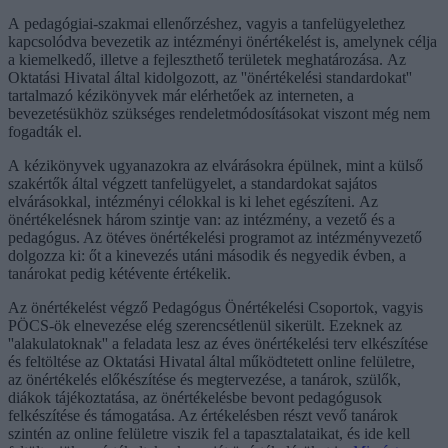
A pedagógiai-szakmai ellenőrzéshez, vagyis a tanfelügyelethez
kapcsolódva bevezetik az intézményi önértékelést is, amelynek célja
a kiemelkedő, illetve a fejleszthető területek meghatározása. Az
Oktatási Hivatal által kidolgozott, az ''önértékelési standardokat''
tartalmazó kézikönyvek már elérhetőek az interneten, a
bevezetésükhöz szükséges rendeletmódosításokat viszont még nem
fogadták el.
A kézikönyvek ugyanazokra az elvárásokra épülnek, mint a külső
szakértők által végzett tanfelügyelet, a standardokat sajátos
elvárásokkal, intézményi célokkal is ki lehet egészíteni. Az
önértékelésnek három szintje van: az intézmény, a vezető és a
pedagógus. Az ötéves önértékelési programot az intézményvezető
dolgozza ki: őt a kinevezés utáni második és negyedik évben, a
tanárokat pedig kétévente értékelik.
Az önértékelést végző Pedagógus Önértékelési Csoportok, vagyis
PÖCS-ök elnevezése elég szerencsétlenül sikerült. Ezeknek az
''alakulatoknak'' a feladata lesz az éves önértékelési terv elkészítése
és feltöltése az Oktatási Hivatal által működtetett online felületre,
az önértékelés előkészítése és megtervezése, a tanárok, szülők,
diákok tájékoztatása, az önértékelésbe bevont pedagógusok
felkészítése és támogatása. Az értékelésben részt vevő tanárok
szintén az online felületre viszik fel a tapasztalataikat, és ide kell