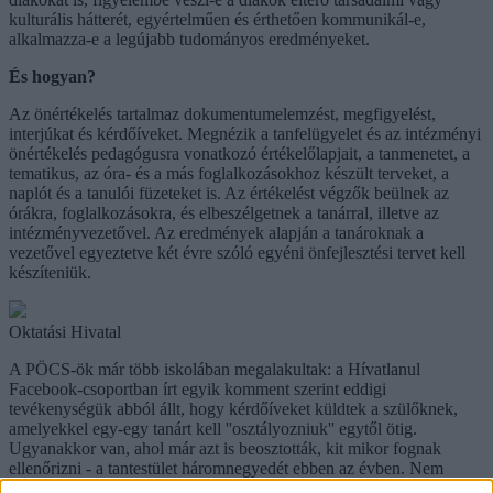
kulturális hátterét, egyértelműen és érthetően kommunikál-e,
alkalmazza-e a legújabb tudományos eredményeket.
És hogyan?
Az önértékelés tartalmaz dokumentumelemzést, megfigyelést,
interjúkat és kérdőíveket. Megnézik a tanfelügyelet és az intézményi
önértékelés pedagógusra vonatkozó értékelőlapjait, a tanmenetet, a
tematikus, az óra- és a más foglalkozásokhoz készült terveket, a
naplót és a tanulói füzeteket is. Az értékelést végzők beülnek az
órákra, foglalkozásokra, és elbeszélgetnek a tanárral, illetve az
intézményvezetővel. Az eredmények alapján a tanároknak a
vezetővel egyeztetve két évre szóló egyéni önfejlesztési tervet kell
készíteniük.
Oktatási Hivatal
A PÖCS-ök már több iskolában megalakultak: a Hívatlanul
Facebook-csoportban írt egyik komment szerint eddigi
tevékenységük abból állt, hogy kérdőíveket küldtek a szülőknek,
amelyekkel egy-egy tanárt kell ''osztályozniuk'' egytől ötig.
Ugyanakkor van, ahol már azt is beosztották, kit mikor fognak
ellenőrizni - a tantestület háromnegyedét ebben az évben. Nem
mindenki ilyen lelkes: az egyik tanár azt írta, az ő intézményvezetője