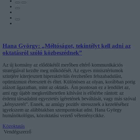
Hana György: „Méltóságot, tekintélyt kell adni az
oktatásról szóló közbeszédnek”
Az új kormány az elődökétől merőben eltérő kommunikációs
stratégiával kezdte meg működését. Az egyes minisztériumok
szintjére kiterjesztett hiperaktivitás érezhetően felszabadulást,
optimizmust ébresztett és éltet. Különösen az olyan, korábban porig
alázott ágazatban, mint az oktatás. Ám pontosan ez a lendület az,
ami egy újabb megkerülhetetlen kihívást is előtérbe rántott: az
érdemi társadalmi egyeztetés ígéretének beváltását, vagy más szóval
„kényszerét”. Ennek, az amúgy pozitív stressznek a kezeléséhez
igyekszem az alábbiakban szempontokat adni. Hana György
humánökológus, közoktatási vezető véleménycikke.
Közoktatás
Vendégszerző