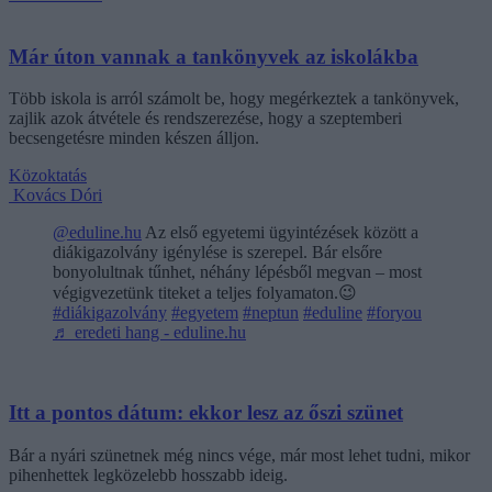
Már úton vannak a tankönyvek az iskolákba
Több iskola is arról számolt be, hogy megérkeztek a tankönyvek,
zajlik azok átvétele és rendszerezése, hogy a szeptemberi
becsengetésre minden készen álljon.
Közoktatás
Kovács Dóri
@eduline.hu
Az első egyetemi ügyintézések között a
diákigazolvány igénylése is szerepel. Bár elsőre
bonyolultnak tűnhet, néhány lépésből megvan – most
végigvezetünk titeket a teljes folyamaton.😉
#diákigazolvány
#egyetem
#neptun
#eduline
#foryou
♬ eredeti hang - eduline.hu
Itt a pontos dátum: ekkor lesz az őszi szünet
Bár a nyári szünetnek még nincs vége, már most lehet tudni, mikor
pihenhettek legközelebb hosszabb ideig.