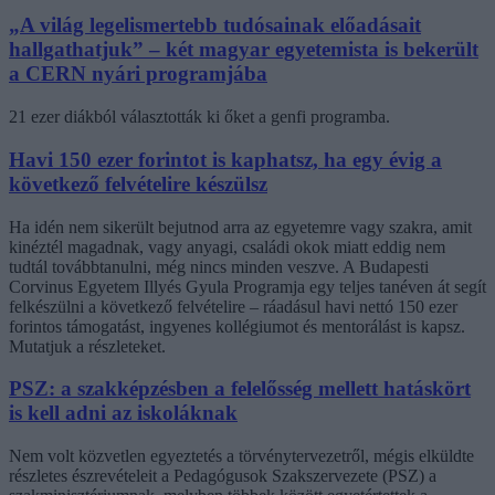
„A világ legelismertebb tudósainak előadásait
hallgathatjuk” – két magyar egyetemista is bekerült
a CERN nyári programjába
21 ezer diákból választották ki őket a genfi programba.
Havi 150 ezer forintot is kaphatsz, ha egy évig a
következő felvételire készülsz
Ha idén nem sikerült bejutnod arra az egyetemre vagy szakra, amit
kinéztél magadnak, vagy anyagi, családi okok miatt eddig nem
tudtál továbbtanulni, még nincs minden veszve. A Budapesti
Corvinus Egyetem Illyés Gyula Programja egy teljes tanéven át segít
felkészülni a következő felvételire – ráadásul havi nettó 150 ezer
forintos támogatást, ingyenes kollégiumot és mentorálást is kapsz.
Mutatjuk a részleteket.
PSZ: a szakképzésben a felelősség mellett hatáskört
is kell adni az iskoláknak
Nem volt közvetlen egyeztetés a törvénytervezetről, mégis elküldte
részletes észrevételeit a Pedagógusok Szakszervezete (PSZ) a