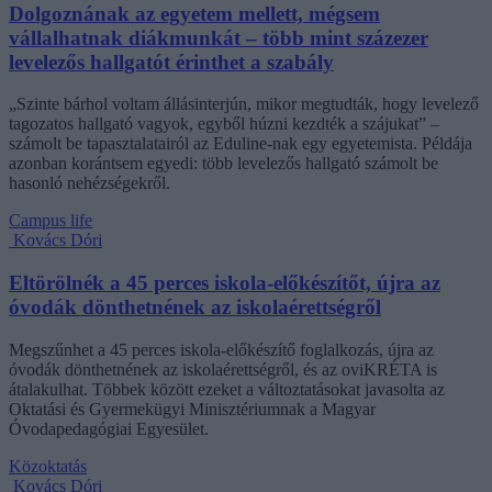
Dolgoznának az egyetem mellett, mégsem
vállalhatnak diákmunkát – több mint százezer
levelezős hallgatót érinthet a szabály
„Szinte bárhol voltam állásinterjún, mikor megtudták, hogy levelező
tagozatos hallgató vagyok, egyből húzni kezdték a szájukat” –
számolt be tapasztalatairól az Eduline-nak egy egyetemista. Példája
azonban korántsem egyedi: több levelezős hallgató számolt be
hasonló nehézségekről.
Campus life
Kovács Dóri
Eltörölnék a 45 perces iskola-előkészítőt, újra az
óvodák dönthetnének az iskolaérettségről
Megszűnhet a 45 perces iskola-előkészítő foglalkozás, újra az
óvodák dönthetnének az iskolaérettségről, és az oviKRÉTA is
átalakulhat. Többek között ezeket a változtatásokat javasolta az
Oktatási és Gyermekügyi Minisztériumnak a Magyar
Óvodapedagógiai Egyesület.
Közoktatás
Kovács Dóri