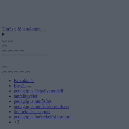
Ugrás a fő tartalomra
Közoktatás
Egyéb
pedagógus életpályamodell
tanfelügyelet
pedagógus minősítés
pedagógus minősítési rendszer
önértékelési csoport
pedagógus önértékelési csoport
+3