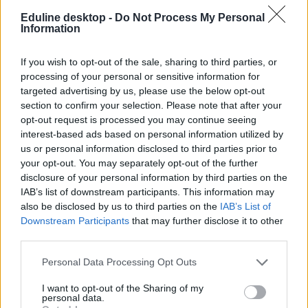
csak legyintett, és megvonta a vállát. Egy másik pedagógus szerint
Eduline desktop -
Do Not Process My Personal
''ezzel is pontosan ugyanaz a baj, mint a többi intézkedéssel: a
Information
PÖCS felülről ráerőltetett, bürokratikus, átgondolatlan kényszer -
egyes pedagógusok ingyenes többletmunkájával, mindenki
megfélemlítésével.''
If you wish to opt-out of the sale, sharing to third parties, or
processing of your personal or sensitive information for
A kérdőíveket egyébként szintén az online rendszerben kellene
targeted advertising by us, please use the below opt-out
elérhetővé tenni, de szükség esetén papíron is ki lehet töltetni őket.
section to confirm your selection. Please note that after your
Az eredményeket, amelyeket egyébként a tanfelügyelők is
figyelembe vesznek, mindenképpen fel kell majd vinni a rendszerbe.
opt-out request is processed you may continue seeing
A szülői kérdőívek mellett lesz önértékelő - ezt az adott tanárnak kell
interest-based ads based on personal information utilized by
kitöltenie - és munkatársi kérdőív is.
us or personal information disclosed to third parties prior to
your opt-out. You may separately opt-out of the further
A diákokon kívül mindenki kap kérdőívet
disclosure of your personal information by third parties on the
A szülőknek kiküldöttben olyan témák szerepelnek, mint a tananyag
IAB’s list of downstream participants. This information may
követhetősége, az igazságos és rendszeres számonkérés, a házi
also be disclosed by us to third parties on the
IAB’s List of
feladatok ellenőrzése, a korrepetálásra való hajlandóság, a
Downstream Participants
that may further disclose it to other
közösségépítés, vagy a diákok véleményének a meghallgatása
.
third parties.
Kérdés az is, hogy mennyire hiteles és példaadó az adott pedagógus,
illetve hogy a diák mennyire motivált és szereti-e az órákat.
Personal Data Processing Opt Outs
A tanároknak a kollégájukat többek között az alapján kell
I want to opt-out of the Sharing of my
értékelniük, hogy mennyire ismeri a Nemzeti Alaptanterv szerinti
personal data.
tantárgyi követelményeket, áttekinthetőek-e a beszámolói, alapos-e a