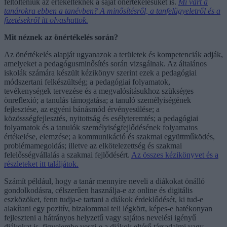
feltölteniük az értékelteknek a saját önértékelésüket is.
Mi várt a
tanárokra ebben a tanévben? A minősítésről, a tanfelügyeletről és a
fizetésekről itt olvashattok.
Mit néznek az önértékelés során?
Az önértékelés alapját ugyanazok a területek és kompetenciák adják,
amelyeket a pedagógusminősítés során vizsgálnak. Az általános
iskolák számára készült kézikönyv szerint ezek a pedagógiai
módszertani felkészültség; a pedagógiai folyamatok,
tevékenységek tervezése és a megvalósításukhoz szükséges
önreflexió; a tanulás támogatása; a tanuló személyiségének
fejlesztése, az egyéni bánásmód érvényesülése; a
közössségfejlesztés, nyitottság és esélyteremtés; a pedagógiai
folyamatok és a tanulók személyiségfejlődésének folyamatos
értékelése, elemzése; a kommunikáció és szakmai együttműködés,
problémamegoldás; illetve az elkötelezettség és szakmai
felelősségvállalás a szakmai fejlődésért.
Az összes kézikönyvet és a
részleteket itt találjátok.
Számít például, hogy a tanár mennyire neveli a diákokat önálló
gondolkodásra, célszerűen használja-e az online és digitális
eszközöket, fenn tudja-e tartani a diákok érdeklődését, ki tud-e
alakítani egy pozitív, bizalommal teli légkört, képes-e hatékonyan
fejleszteni a hátrányos helyzetű vagy sajátos nevelési igényű
diákokat is, figyelembe veszi-e a diákok eltérő társadalmi vagy