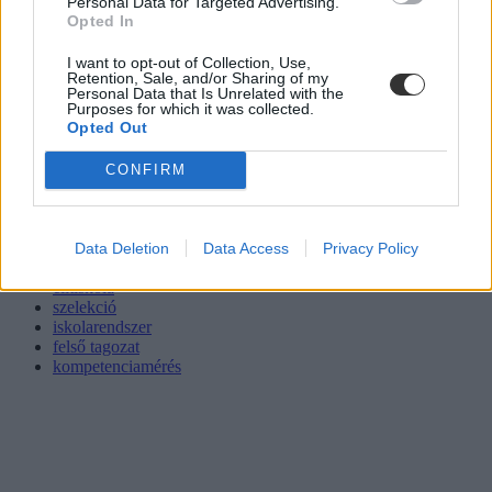
Personal Data for Targeted Advertising.
Opted In
I want to opt-out of Collection, Use,
Retention, Sale, and/or Sharing of my
Personal Data that Is Unrelated with the
Purposes for which it was collected.
Opted Out
CONFIRM
halácsy péter
Data Deletion
Data Access
Privacy Policy
budapest school
elitiskola
szelekció
iskolarendszer
felső tagozat
kompetenciamérés