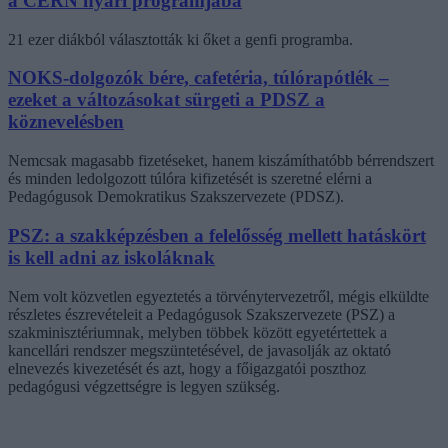
a CERN nyári programjába
21 ezer diákból választották ki őket a genfi programba.
NOKS-dolgozók bére, cafetéria, túlórapótlék –
ezeket a változásokat sürgeti a PDSZ a
köznevelésben
Nemcsak magasabb fizetéseket, hanem kiszámíthatóbb bérrendszert
és minden ledolgozott túlóra kifizetését is szeretné elérni a
Pedagógusok Demokratikus Szakszervezete (PDSZ).
PSZ: a szakképzésben a felelősség mellett hatáskört
is kell adni az iskoláknak
Nem volt közvetlen egyeztetés a törvénytervezetről, mégis elküldte
részletes észrevételeit a Pedagógusok Szakszervezete (PSZ) a
szakminisztériumnak, melyben többek között egyetértettek a
kancellári rendszer megszüntetésével, de javasolják az oktató
elnevezés kivezetését és azt, hogy a főigazgatói poszthoz
pedagógusi végzettségre is legyen szükség.