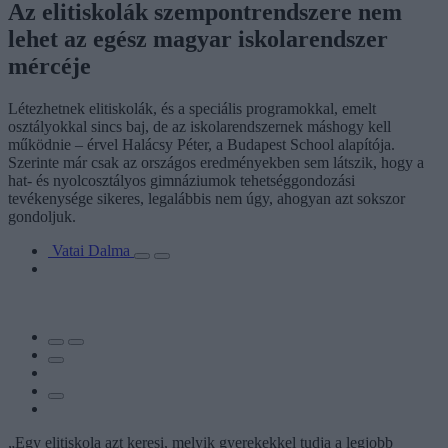
Az elitiskolák szempontrendszere nem
lehet az egész magyar iskolarendszer
mércéje
Létezhetnek elitiskolák, és a speciális programokkal, emelt
osztályokkal sincs baj, de az iskolarendszernek máshogy kell
működnie – érvel Halácsy Péter, a Budapest School alapítója.
Szerinte már csak az országos eredményekben sem látszik, hogy a
hat- és nyolcosztályos gimnáziumok tehetséggondozási
tevékenysége sikeres, legalábbis nem úgy, ahogyan azt sokszor
gondoljuk.
Vatai Dalma
„Egy elitiskola azt keresi, melyik gyerekekkel tudja a legjobb