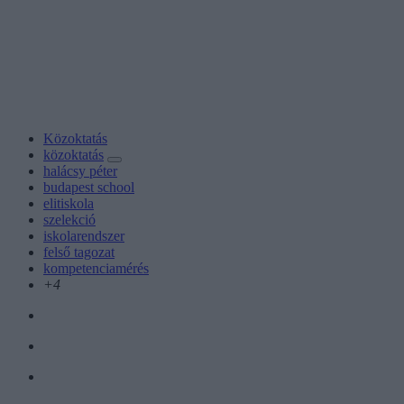
Közoktatás
közoktatás
halácsy péter
budapest school
elitiskola
szelekció
iskolarendszer
felső tagozat
kompetenciamérés
+4