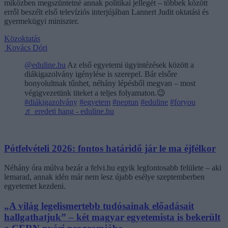
miközben megszüntetné annak politikai jellegét – többek között
erről beszélt első televíziós interjújában Lannert Judit oktatási és
gyermekügyi miniszter.
Közoktatás
Kovács Dóri
@eduline.hu
Az első egyetemi ügyintézések között a
diákigazolvány igénylése is szerepel. Bár elsőre
bonyolultnak tűnhet, néhány lépésből megvan – most
végigvezetünk titeket a teljes folyamaton.😉
#diákigazolvány
#egyetem
#neptun
#eduline
#foryou
♬ eredeti hang - eduline.hu
Pótfelvételi 2026: fontos határidő jár le ma éjfélkor
Néhány óra múlva bezár a felvi.hu egyik legfontosabb felülete – aki
lemarad, annak idén már nem lesz újabb esélye szeptemberben
egyetemet kezdeni.
„A világ legelismertebb tudósainak előadásait
hallgathatjuk” – két magyar egyetemista is bekerült