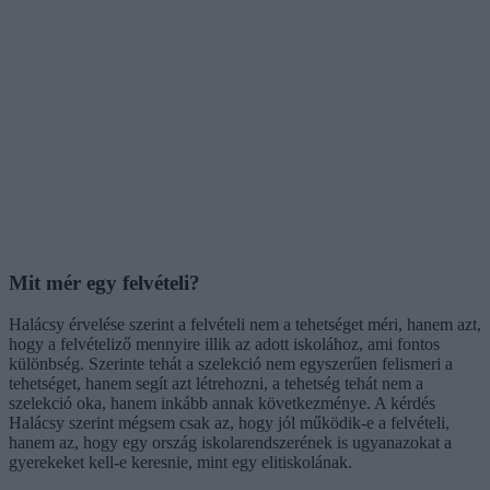
Mit mér egy felvételi?
Halácsy érvelése szerint a felvételi nem a tehetséget méri, hanem azt,
hogy a felvételiző mennyire illik az adott iskolához, ami fontos
különbség. Szerinte tehát a szelekció nem egyszerűen felismeri a
tehetséget, hanem segít azt létrehozni, a tehetség tehát nem a
szelekció oka, hanem inkább annak következménye. A kérdés
Halácsy szerint mégsem csak az, hogy jól működik-e a felvételi,
hanem az, hogy egy ország iskolarendszerének is ugyanazokat a
gyerekeket kell-e keresnie, mint egy elitiskolának.