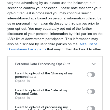
Szerinte ha komolyan vesszük, hogy egy gyerekről nem tíz vagy
targeted advertising by us, please use the below opt-out
tizennégy éves korában derül ki, hogy mi lesz belőle, akkor érdemes
section to confirm your selection. Please note that after your
a tizennégy éves kori szelekciót is újragondolni. Mint mondja:
opt-out request is processed you may continue seeing
interest-based ads based on personal information utilized by
Minél korábban szelektálunk, annál többet veszítünk.
Minél később, annál több gyereknek adunk esélyt arra,
us or personal information disclosed to third parties prior to
hogy megtalálja a saját útját. Nem véletlen, hogy a
your opt-out. You may separately opt-out of the further
legsikeresebb oktatási rendszerek a korai szelekció
disclosure of your personal information by third parties on the
helyett hosszabb közös tanulási szakaszra épülnek.
IAB’s list of downstream participants. This information may
also be disclosed by us to third parties on the
IAB’s List of
Downstream Participants
that may further disclose it to other
A hatosztályos gimnázium ügye gumicsont – A
third parties.
valódi probléma ötödik osztályban kezdődik
Personal Data Processing Opt Outs
Halácsy Péter, a Budapest School alapítója szerint komoly
I want to opt-out of the Sharing of my
változtatásokat kellene bevezetni a felső tagozattal kapcsolatban, ami
personal data.
80 éve nem szolgálja a célját.
Opted In
I want to opt-out of the Sale of my
Personal Data.
Opted In
I want to opt-out of processing my