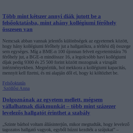
Több mint kétszer annyi diák jutott be a
felsőoktatásba, mint ahány kollégiumi férőhely
összesen van
Nemcsak abban vannak jelentős különbségek az egyetemek között,
hogy hány kollégiumi férőhely jut a hallgatókra, a térítési díj összege
sem egységes. Míg a BME-n 100 újonnan felvett egyetemistára 76
férőhely jut, a BGE-n mindössze 16, a legolcsóbb havi kollégiumi
díjak pedig 9300 és 25 500 forint között mozognak a vizsgált
intézményekben. Megnéztük, hol mekkora a kollégiumi kapacitás,
mennyit kell fizetni, és mi alapján dől el, hogy ki költözhet be.
Felsőoktatás
Szöllősi Anna
Dolgoznának az egyetem mellett, mégsem
vállalhatnak diákmunkát – több mint százezer
levelezős hallgatót érinthet a szabály
„Szinte bárhol voltam állásinterjún, mikor megtudták, hogy levelező
tagozatos hallgató vagyok, egyből húzni kezdték a szájukat” –