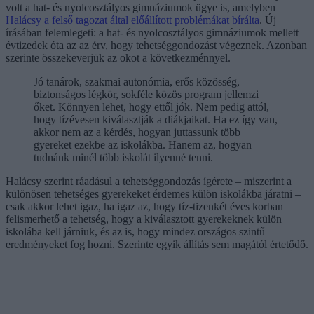
volt a hat- és nyolcosztályos gimnáziumok ügye is, amelyben
Halácsy a felső tagozat által előállított problémákat bírálta
. Új
írásában felemlegeti: a hat- és nyolcosztályos gimnáziumok mellett
évtizedek óta az az érv, hogy tehetséggondozást végeznek. Azonban
szerinte összekeverjük az okot a következménnyel.
Jó tanárok, szakmai autonómia, erős közösség,
biztonságos légkör, sokféle közös program jellemzi
őket. Könnyen lehet, hogy ettől jók. Nem pedig attól,
hogy tízévesen kiválasztják a diákjaikat. Ha ez így van,
akkor nem az a kérdés, hogyan juttassunk több
gyereket ezekbe az iskolákba. Hanem az, hogyan
tudnánk minél több iskolát ilyenné tenni.
Halácsy szerint ráadásul a tehetséggondozás ígérete – miszerint a
különösen tehetséges gyerekeket érdemes külön iskolákba járatni –
csak akkor lehet igaz, ha igaz az, hogy tíz-tizenkét éves korban
felismerhető a tehetség, hogy a kiválasztott gyerekeknek külön
iskolába kell járniuk, és az is, hogy mindez országos szintű
eredményeket fog hozni. Szerinte egyik állítás sem magától értetődő.