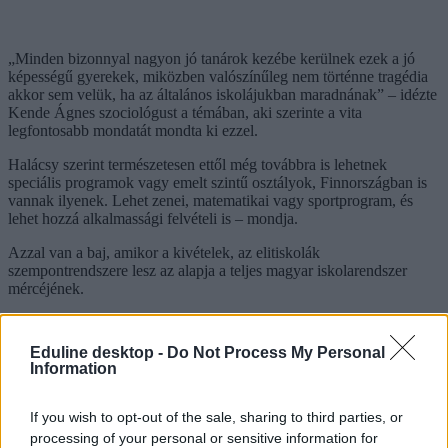
„Minden bizonnyal nagyon jó tanárok kezébe kerülnek ezek a jó
képességű gyerekek, miközben valószínűleg nem történne tragédia
akkor sem velük, ha az általános iskolájukban maradnának” – idézte
Kende Ágnes szociológust a témában, aki szerinte a vita
legfontosabb mondatát mondta ki ezzel.
Halácsy szerint természetesen ettől még továbbra is lehetnek
speciális programok vagy emelt szintű osztályok, Finnországban is
vannak ilyenek. Lehet zenei, matematikai vagy sportprogram, és
lehet hozzá alkalmassági felvételi is – mondja.
Azzal van a baj, amikor a kivételek, az elitiskolák
szempontrendszere lesz az alapja a teljes magyar iskolarendszer
mércéjének.
A jó felső tagozatok
Eduline desktop -
Do Not Process My Personal
Halácsy szerint sokkal erősebb felső tagozatokra van szükség,
Information
olyanokra, „ahol a gyerekek együtt tanulnak, sokféle területtel
találkoznak, kipróbálhatják magukat, és megalapozzák azt, amire
If you wish to opt-out of the sale, sharing to third parties, or
később valódi specializáció épülhet.”
processing of your personal or sensitive information for