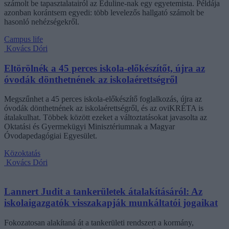
számolt be tapasztalatairól az Eduline-nak egy egyetemista. Példája
azonban korántsem egyedi: több levelezős hallgató számolt be
hasonló nehézségekről.
Campus life
Kovács Dóri
Eltörölnék a 45 perces iskola-előkészítőt, újra az
óvodák dönthetnének az iskolaérettségről
Megszűnhet a 45 perces iskola-előkészítő foglalkozás, újra az
óvodák dönthetnének az iskolaérettségről, és az oviKRÉTA is
átalakulhat. Többek között ezeket a változtatásokat javasolta az
Oktatási és Gyermekügyi Minisztériumnak a Magyar
Óvodapedagógiai Egyesület.
Közoktatás
Kovács Dóri
Lannert Judit a tankerületek átalakításáról: Az
iskolaigazgatók visszakapják munkáltatói jogaikat
Fokozatosan alakítaná át a tankerületi rendszert a kormány,