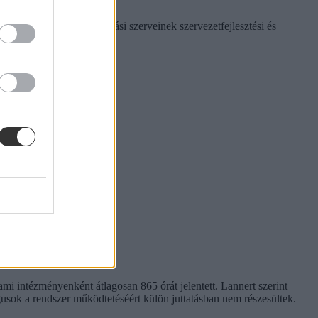
ő Központ képzésigazgatási szerveinek szervezetfejlesztési és
mi intézményenként átlagosan 865 órát jelentett. Lannert szerint
gusok a rendszer működtetéséért külön juttatásban nem részesültek.