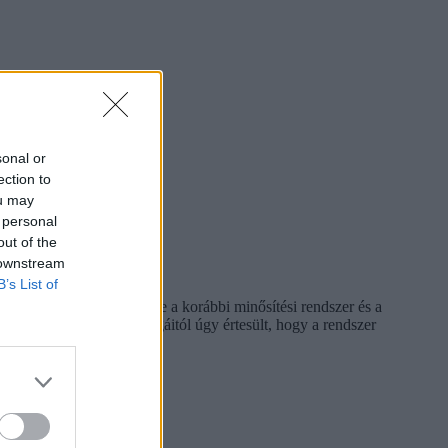
sonal or
ection to
ou may
 personal
out of the
 downstream
B’s List of
pján mérni, majd felidézte a korábbi minősítési rendszer és a
. Elmondása szerint kollégáitól úgy értesült, hogy a rendszer
nulmányozták.