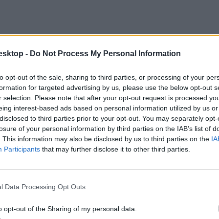
esktop -
Do Not Process My Personal Information
to opt-out of the sale, sharing to third parties, or processing of your per
formation for targeted advertising by us, please use the below opt-out s
r selection. Please note that after your opt-out request is processed y
eing interest-based ads based on personal information utilized by us or
disclosed to third parties prior to your opt-out. You may separately opt-
losure of your personal information by third parties on the IAB’s list of
. This information may also be disclosed by us to third parties on the
IA
Participants
that may further disclose it to other third parties.
t, hogy a pedagógusok munkáját nehéz egyértelmű teljesítménymutatók ala
kialakított pedagógus-minősítési rendszer is számos problémával küzdött
zásához a rendőrségnél alkalmazott teljesítményértékelési modellt is ta
l Data Processing Opt Outs
o opt-out of the Sharing of my personal data.