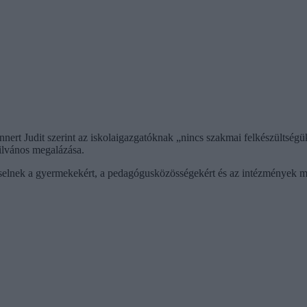
nnert Judit szerint az iskolaigazgatóknak „nincs szakmai felkészültségü
ilvános megalázása.
viselnek a gyermekekért, a pedagógusközösségekért és az intézmények m