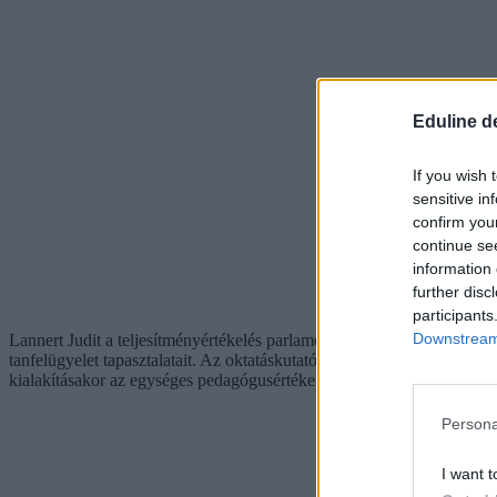
Eduline d
If you wish 
sensitive in
confirm you
continue se
information 
further disc
participants
Downstream 
Lannert Judit a teljesítményértékelés parlamenti vitáján arról beszél
tanfelügyelet tapasztalatait. Az oktatáskutató szerint már a 2013-ban 
kialakításakor az egységes pedagógusértékelési keretrendszer kidolgo
Persona
I want t