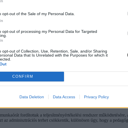
In
ert, ezért az ORFK felsővezetésével és a Rendőrség Oktatási és Kiképz
o opt-out of the Sale of my Personal Data.
 teljesítményértékelési rendszert” – mondta.
In
to opt-out of processing my Personal Data for Targeted
ing.
In
o opt-out of Collection, Use, Retention, Sale, and/or Sharing
ersonal Data that Is Unrelated with the Purposes for which it
lected.
Out
CONFIRM
Data Deletion
Data Access
Privacy Policy
unkaórát fordítottak a teljesítményértékelési rendszer működtetésére, a
ezt az adminisztrációs terhet csökkentik, különösen úgy, hogy a pedagó