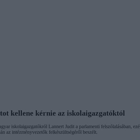
t kellene kérnie az iskolaigazgatóktól
gyar iskolaigazgatókról Lannert Judit a parlamenti felszólalásában, ezért
án az intézményvezetők felkészültségéről beszélt.