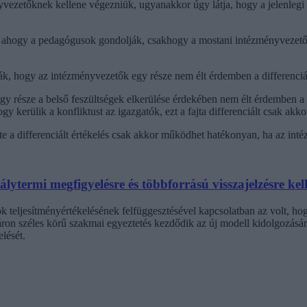
nyvezetőknek kellene végezniük, ugyanakkor úgy látja, hogy a jelenleg
, ahogy a pedagógusok gondolják, csakhogy a mostani intézményvezetők
ták, hogy az intézményvezetők egy része nem élt érdemben a differenciál
y része a belső feszültségek elkerülése érdekében nem élt érdemben a d
gy kerülik a konfliktust az igazgatók, ezt a fajta differenciált csak akk
nte a differenciált értékelés csak akkor működhet hatékonyan, ha az int
ytermi megfigyelésre és többforrású visszajelzésre kell
 teljesítményértékelésének felfüggesztésével kapcsolatban az volt, hogy
ron széles körű szakmai egyeztetés kezdődik az új modell kidolgozásáró
lését.