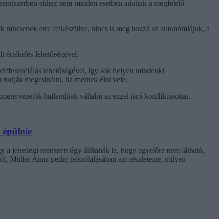
i rendszerben ehhez nem minden esetben adottak a megfelelő
 nincsenek erre felkészülve, nincs is meg hozzá az autonómiájuk, a
t értékelés lehetőségével.
ifferenciálás lehetőségével, így sok helyen mindenki
or tudják megcsinálni, ha mernek élni vele.
ézményvezetők hajlandóak vállalni az ezzel járó konfliktusokat.
 épülnie
 a jelenlegi rendszert úgy állítanák le, hogy egyelőre nem látható,
l, Müller Anna pedig felszólalásában azt részletezte, milyen