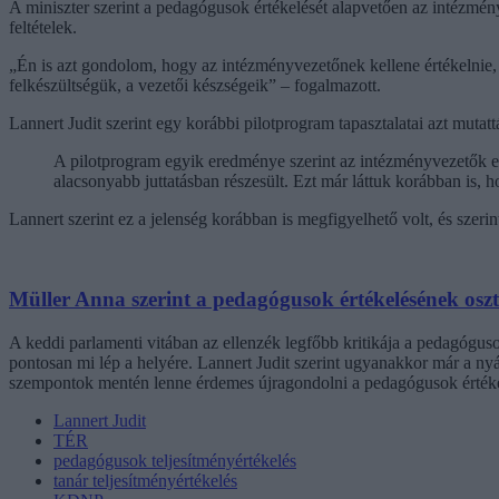
A miniszter szerint a pedagógusok értékelését alapvetően az intézmé
feltételek.
„Én is azt gondolom, hogy az intézményvezetőnek kellene értékelnie
felkészültségük, a vezetői készségeik” – fogalmazott.
Lannert Judit szerint egy korábbi pilotprogram tapasztalatai azt mutat
A pilotprogram egyik eredménye szerint az intézményvezetők eg
alacsonyabb juttatásban részesült. Ezt már láttuk korábban is, ho
Lannert szerint ez a jelenség korábban is megfigyelhető volt, és szeri
Müller Anna szerint a pedagógusok értékelésének osztál
A keddi parlamenti vitában az ellenzék legfőbb kritikája a pedagógusok
pontosan mi lép a helyére. Lannert Judit szerint ugyanakkor már a nyá
szempontok mentén lenne érdemes újragondolni a pedagógusok értéke
Lannert Judit
TÉR
pedagógusok teljesítményértékelés
tanár teljesítményértékelés