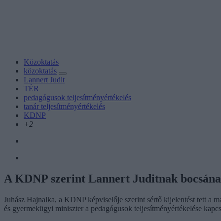
Közoktatás
közoktatás
Lannert Judit
TÉR
pedagógusok teljesítményértékelés
tanár teljesítményértékelés
KDNP
+2
A KDNP szerint Lannert Juditnak bocsánato
Juhász Hajnalka, a KDNP képviselője szerint sértő kijelentést tett a ma
és gyermekügyi miniszter a pedagógusok teljesítményértékelése kapcs