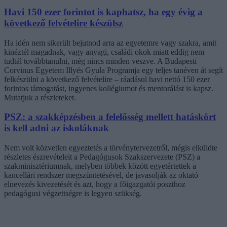
Havi 150 ezer forintot is kaphatsz, ha egy évig a
következő felvételire készülsz
Ha idén nem sikerült bejutnod arra az egyetemre vagy szakra, amit
kinéztél magadnak, vagy anyagi, családi okok miatt eddig nem
tudtál továbbtanulni, még nincs minden veszve. A Budapesti
Corvinus Egyetem Illyés Gyula Programja egy teljes tanéven át segít
felkészülni a következő felvételire – ráadásul havi nettó 150 ezer
forintos támogatást, ingyenes kollégiumot és mentorálást is kapsz.
Mutatjuk a részleteket.
PSZ: a szakképzésben a felelősség mellett hatáskört
is kell adni az iskoláknak
Nem volt közvetlen egyeztetés a törvénytervezetről, mégis elküldte
részletes észrevételeit a Pedagógusok Szakszervezete (PSZ) a
szakminisztériumnak, melyben többek között egyetértettek a
kancellári rendszer megszüntetésével, de javasolják az oktató
elnevezés kivezetését és azt, hogy a főigazgatói poszthoz
pedagógusi végzettségre is legyen szükség.