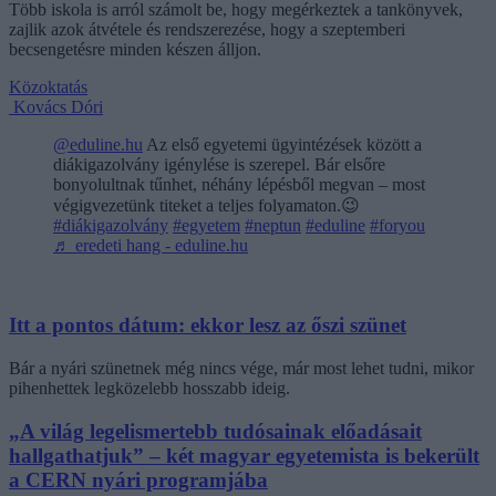
Több iskola is arról számolt be, hogy megérkeztek a tankönyvek,
zajlik azok átvétele és rendszerezése, hogy a szeptemberi
becsengetésre minden készen álljon.
Közoktatás
Kovács Dóri
@eduline.hu
Az első egyetemi ügyintézések között a
diákigazolvány igénylése is szerepel. Bár elsőre
bonyolultnak tűnhet, néhány lépésből megvan – most
végigvezetünk titeket a teljes folyamaton.😉
#diákigazolvány
#egyetem
#neptun
#eduline
#foryou
♬ eredeti hang - eduline.hu
Itt a pontos dátum: ekkor lesz az őszi szünet
Bár a nyári szünetnek még nincs vége, már most lehet tudni, mikor
pihenhettek legközelebb hosszabb ideig.
„A világ legelismertebb tudósainak előadásait
hallgathatjuk” – két magyar egyetemista is bekerült
a CERN nyári programjába