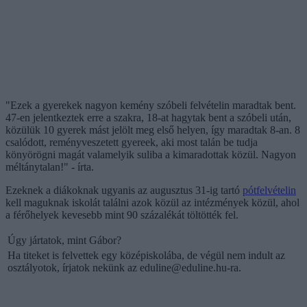
"Ezek a gyerekek nagyon kemény szóbeli felvételin maradtak bent.
47-en jelentkeztek erre a szakra, 18-at hagytak bent a szóbeli után,
közülük 10 gyerek mást jelölt meg első helyen, így maradtak 8-an. 8
csalódott, reményveszetett gyereek, aki most talán be tudja
könyörögni magát valamelyik suliba a kimaradottak közül. Nagyon
méltánytalan!" - írta.
Ezeknek a diákoknak ugyanis az augusztus 31-ig tartó
pótfelvételin
kell maguknak iskolát találni azok közül az intézmények közül, ahol
a férőhelyek kevesebb mint 90 százalékát töltötték fel.
Úgy jártatok, mint Gábor?
Ha titeket is felvettek egy középiskolába, de végül nem indult az
osztályotok, írjatok nekünk az
eduline@eduline.hu-ra
.