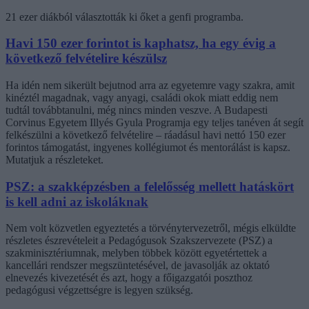
21 ezer diákból választották ki őket a genfi programba.
Havi 150 ezer forintot is kaphatsz, ha egy évig a
következő felvételire készülsz
Ha idén nem sikerült bejutnod arra az egyetemre vagy szakra, amit
kinéztél magadnak, vagy anyagi, családi okok miatt eddig nem
tudtál továbbtanulni, még nincs minden veszve. A Budapesti
Corvinus Egyetem Illyés Gyula Programja egy teljes tanéven át segít
felkészülni a következő felvételire – ráadásul havi nettó 150 ezer
forintos támogatást, ingyenes kollégiumot és mentorálást is kapsz.
Mutatjuk a részleteket.
PSZ: a szakképzésben a felelősség mellett hatáskört
is kell adni az iskoláknak
Nem volt közvetlen egyeztetés a törvénytervezetről, mégis elküldte
részletes észrevételeit a Pedagógusok Szakszervezete (PSZ) a
szakminisztériumnak, melyben többek között egyetértettek a
kancellári rendszer megszüntetésével, de javasolják az oktató
elnevezés kivezetését és azt, hogy a főigazgatói poszthoz
pedagógusi végzettségre is legyen szükség.