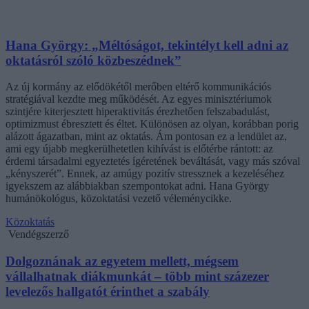
Hana György: „Méltóságot, tekintélyt kell adni az
oktatásról szóló közbeszédnek”
Az új kormány az elődökétől merőben eltérő kommunikációs
stratégiával kezdte meg működését. Az egyes minisztériumok
szintjére kiterjesztett hiperaktivitás érezhetően felszabadulást,
optimizmust ébresztett és éltet. Különösen az olyan, korábban porig
alázott ágazatban, mint az oktatás. Ám pontosan ez a lendület az,
ami egy újabb megkerülhetetlen kihívást is előtérbe rántott: az
érdemi társadalmi egyeztetés ígéretének beváltását, vagy más szóval
„kényszerét”. Ennek, az amúgy pozitív stressznek a kezeléséhez
igyekszem az alábbiakban szempontokat adni. Hana György
humánökológus, közoktatási vezető véleménycikke.
Közoktatás
Vendégszerző
Dolgoznának az egyetem mellett, mégsem
vállalhatnak diákmunkát – több mint százezer
levelezős hallgatót érinthet a szabály