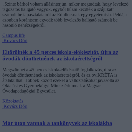
„Szinte bárhol voltam állásinterjún, mikor megtudták, hogy levelező
tagozatos hallgató vagyok, egyből húzni kezdték a szájukat” –
számolt be tapasztalatairól az Eduline-nak egy egyetemista. Példája
azonban korántsem egyedi: több levelezős hallgató számolt be
hasonló nehézségekről.
Campus life
Kovács Dóri
Eltörölnék a 45 perces iskola-előkészítőt, újra az
óvodák dönthetnének az iskolaérettségről
Megszűnhet a 45 perces iskola-előkészítő foglalkozás, újra az
óvodák dönthetnének az iskolaérettségről, és az oviKRÉTA is
átalakulhat. Többek között ezeket a változtatásokat javasolta az
Oktatási és Gyermekügyi Minisztériumnak a Magyar
Óvodapedagógiai Egyesület.
Közoktatás
Kovács Dóri
Már úton vannak a tankönyvek az iskolákba