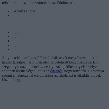
felháborodott szülője számolt be az Eduline-nak.
Székács Linda
A nyolcadik osztályos Gábor (a diák nevét megváltoztattuk) több
tízezer társához hasonlóan idén felvételizett középiskolába. Egy
szegedi gimnázium ének-zene tagozatát jelölte meg első helyen,
ahonnan április végén jött is az
értesítés
, hogy felvették. Édesanyja
szerint a határozattal együtt ekkor az iskola azt is elküldte többek
között, hogy