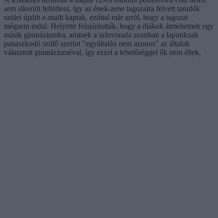
sem sikerült feltölteni, így az ének-zene tagozatra felvett tanulók
szülei újabb e-mailt kaptak, ezúttal már arról, hogy a tagozat
mégsem indul. Helyette felajánlották, hogy a diákok átmehetnek egy
másik gimnáziumba, aminek a színvonala azonban a lapunknak
panaszkodó szülő szerint "egyáltalán nem azonos" az általuk
választott gimnáziuméval, így ezzel a lehetőséggel ők nem éltek.