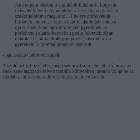
Ami engem viszont a leginkább felháborít, hogy mi
második helyen ugyanebben az iskolában egy másik
szakot jelöltünk meg, ahol 11 helyre pótfelvételit
hirdettek ahelyett, hogy azokat felajánlották volna a
nyolc ének-zene tagozatra felvett gyereknek. A
pótfelvételi eljárás keretében pedig felvettek olyan
diákokat is, akiknek 46 pontja volt, viszont az én
gyerekem 54 ponttal onnan is kiszorult
- panaszolta Gábor édesanyja.
A szülő azt is hozzátette, még csak arról sem lehetett szó, hogy az
ének-zene tagozatra felvett tanulók könyebben jutottak volna be az
iskolába, mint azok, akik más tagozatra jelentkeztek.