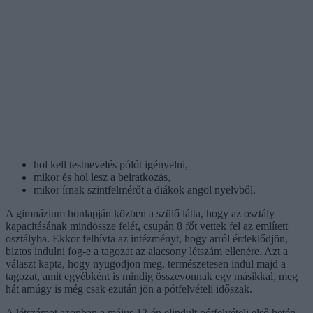
hol kell testnevelés pólót igényelni,
mikor és hol lesz a beiratkozás,
mikor írnak szintfelmérőt a diákok angol nyelvből.
A gimnázium honlapján közben a szülő látta, hogy az osztály
kapacitásának mindössze felét, csupán 8 főt vettek fel az említett
osztályba. Ekkor felhívta az intézményt, hogy arról érdeklődjön,
biztos indulni fog-e a tagozat az alacsony létszám ellenére. Azt a
választ kapta, hogy nyugodjon meg, természetesen indul majd a
tagozat, amit egyébként is mindig összevonnak egy másikkal, meg
hát amúgy is még csak ezután jön a pótfelvételi időszak.
A létszámot azonban a május 12-én elindult pótfelvételi első hetén