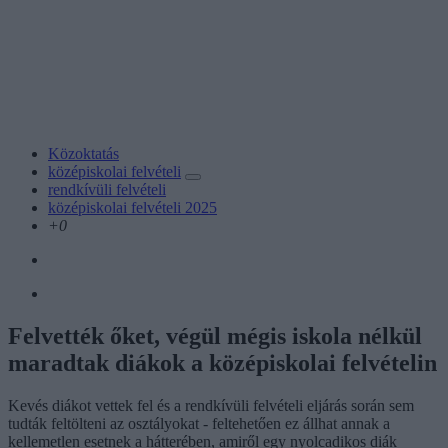
Közoktatás
középiskolai felvételi
rendkívüli felvételi
középiskolai felvételi 2025
+0
Felvették őket, végül mégis iskola nélkül
maradtak diákok a középiskolai felvételin
Kevés diákot vettek fel és a rendkívüli felvételi eljárás során sem
tudták feltölteni az osztályokat - feltehetően ez állhat annak a
kellemetlen esetnek a hátterében, amiről egy nyolcadikos diák