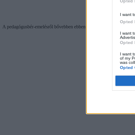
Opted 
I want t
Opted 
A pedagógusbér-emelésről bővebben ebben a cikkünkben olvashattok
I want 
Advertis
Opted 
I want t
of my P
was col
Opted 