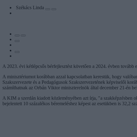
Székács Linda
A 2023. évi kétlépcsős bérfejlesztést követően a 2024. évben tovább 
A minisztériumot korábban azzal kapcsolatban kerestük, hogy valób
Szakszervezete és a Pedagógusok Szakszervezetének képviselői kor
számíthatnak az Orbán Viktor miniszterelnök által december 21-én bel
A KIM a szerdán kiadott közleményében azt írja, "a szakképzésben o
bejelentett 10 százalékos béremeléshez képest az esetükben is 32,2 s