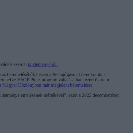
ovációs szerdai
közleményéből.
ékos béremeléséből, hiszen a Pedagógusok Demokratikus
erepel az EFOP Plusz program vállalásaiban, ezért ők nem
a Magyar Közlönyben már megjelent béremelésre.
k illetménye emelésének mértékével", ezért a 2023 decemberében