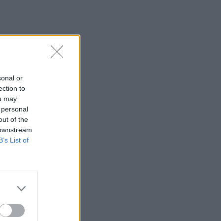
sonal or
ection to
ou may
 personal
out of the
 downstream
B’s List of