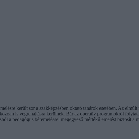
melésre került sor a szakképzésben oktató tanárok esetében. Az elmúlt
zóan is végrehajtásra kerülnek. Bár az operatív programokról folytat
ésből a pedagógus béremeléssel megegyező mértékű emelést biztosít a m