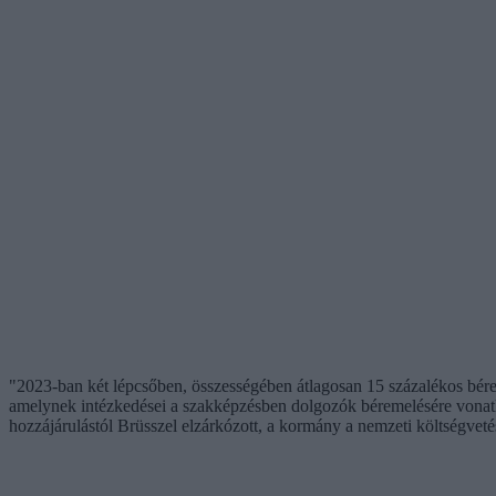
"2023-ban két lépcsőben, összességében átlagosan 15 százalékos bére
amelynek intézkedései a szakképzésben dolgozók béremelésére vonatko
hozzájárulástól Brüsszel elzárkózott, a kormány a nemzeti költségvet