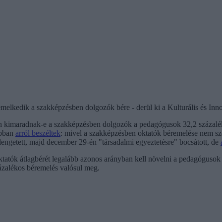
emelkedik a szakképzésben dolgozók bére - derül ki a Kulturális és Inn
an kimaradnak-e a szakképzésben dolgozók a pedagógusok 32,2 százal
ábban
arról beszéltek
: mivel a szakképzésben oktatók béremelése nem sz
engetett, majd december 29-én "társadalmi egyeztetésre" bocsátott, de
ktatók átlagbérét legalább azonos arányban kell növelni a pedagóguso
zázalékos béremelés valósul meg.