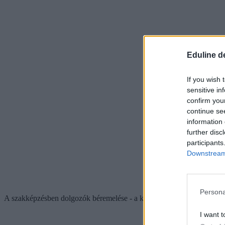
Eduline d
If you wish 
sensitive in
confirm you
continue se
information 
further disc
participants
Downstream 
Persona
A szakképzésben dolgozók béremelése - a köznevelésben dolgozó peda
I want t