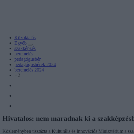
Közoktatás
Egyéb
szakképzés
béremelés
pedagógusbér
pedagógusbérek 2024
béremelés 2024
+2
Hivatalos: nem maradnak ki a szakképzés
Közleményben tisztázta a Kulturális és Innovációs Minisztérium a s