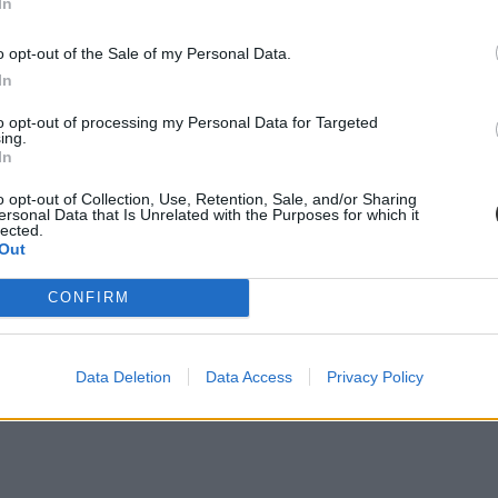
In
 is, megszűnik a kötelező minősítés, az önértékelés és az egyéni pedagó
o opt-out of the Sale of my Personal Data.
án a kormány egyelőre ragaszkodik a 22-26 órás kerethez. (Gosztonyi 
In
a kötelező óraszámból.) Maruzsa szerint a kormány partner a terhek csö
 emelést jelentene, és ahol tudjuk biztosítani a munkaerőt, ott semmi ak
to opt-out of processing my Personal Data for Targeted
ing.
In
o opt-out of Collection, Use, Retention, Sale, and/or Sharing
ersonal Data that Is Unrelated with the Purposes for which it
lected.
Out
 vonzereje lesz a pályának, és akkor az óraterhelés is csökkenhet” – 
 a túlórák kifizetését szeretnék elérni). Az uniós tárgyalásokon elmozdu
CONFIRM
parlament”.
Data Deletion
Data Access
Privacy Policy