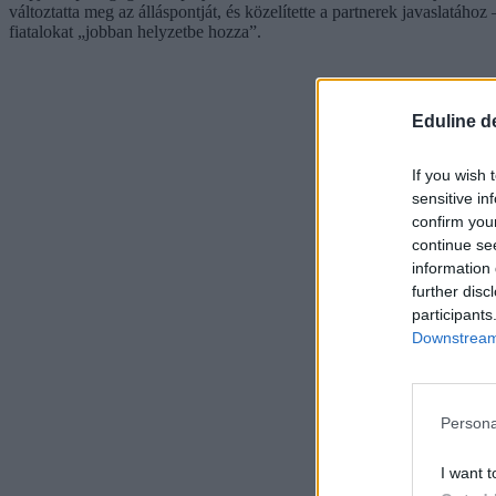
változtatta meg az álláspontját, és közelítette a partnerek javaslatához
fiatalokat „jobban helyzetbe hozza”.
Eduline d
If you wish 
sensitive in
confirm you
continue se
information 
further disc
participants
Downstream 
Persona
I want t