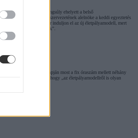
gus tanfelügyelet is. A hangsúly ehelyett a belső
Gábor, a Pedagógusok Szakszervezetének alelnöke a keddi egyeztetés
kkentésében, de „először induljon el az új életpályamodell, mert
adálya nem lesz a 22 órának”.
fogalmazott. Elmondása alapján most a fix óraszám mellett néhány
lást vár és abban is bízik, hogy „az életpályamodellről is olyan