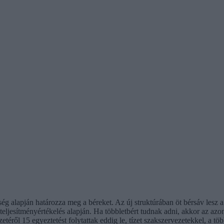
ség alapján határozza meg a béreket. Az új struktúrában öt bérsáv lesz a
 teljesítményértékelés alapján. Ha többletbért tudnak adni, akkor az a
etéről 15 egyeztetést folytattak eddig le, tízet szakszervezetekkel, a t