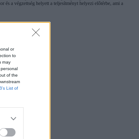
or és a végzettség helyett a teljesítményt helyezi előtérbe, ami a
sonal or
ection to
ou may
 personal
out of the
 downstream
B’s List of