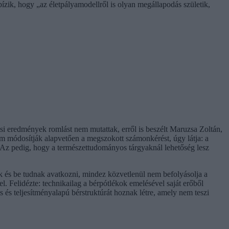
ízik, hogy „az életpályamodellről is olyan megállapodás születik,
rési eredmények romlást nem mutattak, erről is beszélt Maruzsa Zoltán,
m módosítják alapvetően a megszokott számonkérést, úgy látja: a
t. Az pedig, hogy a természettudományos tárgyaknál lehetőség lesz
 és be tudnak avatkozni, mindez közvetlenül nem befolyásolja a
. Felidézte: technikailag a bérpótlékok emelésével saját erőből
s és teljesítményalapú bérstruktúrát hoznak létre, amely nem teszi