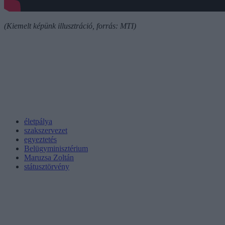
(Kiemelt képünk illusztráció, forrás: MTI)
életpálya
szakszervezet
egyeztetés
Belügyminisztérium
Maruzsa Zoltán
státusztörvény