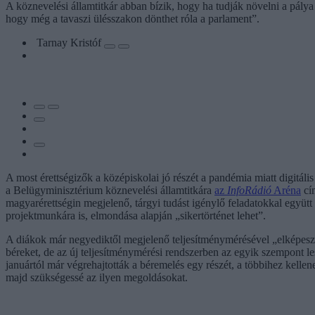
A köznevelési államtitkár abban bízik, hogy ha tudják növelni a pálya
hogy még a tavaszi ülésszakon dönthet róla a parlament”.
Tarnay Kristóf
A most érettségizők a középiskolai jó részét a pandémia miatt digitál
a Belügyminisztérium köznevelési államtitkára
az
InfoRádió
Aréna
cím
magyarérettségin megjelenő, tárgyi tudást igénylő feladatokkal együt
projektmunkára is, elmondása alapján „sikertörténet lehet”.
A diákok már negyediktől megjelenő teljesítménymérésével „elképesz
béreket, de az új teljesítménymérési rendszerben az egyik szempont le
januártól már végrehajtották a béremelés egy részét, a többihez kellen
majd szükségessé az ilyen megoldásokat.