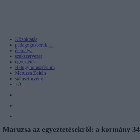
Közoktatás
pedagógusbérek
életpálya
szakszervezet
egyeztetés
Belügyminisztérium
Maruzsa Zoltán
státusztörvény
+3
Maruzsa az egyeztetésekről: a kormány 34 