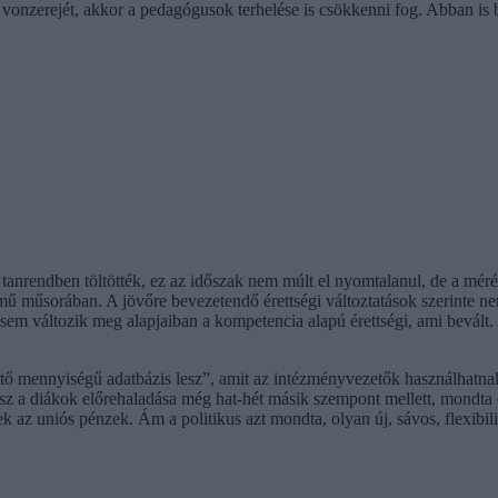
 vonzerejét, akkor a pedagógusok terhelése is csökkenni fog. Abban is b
is tanrendben töltötték, ez az időszak nem múlt el nyomtalanul, de a mé
ű műsorában. A jövőre bevezetendő érettségi változtatások szerinte ne
t sem változik meg alapjaiban a kompetencia alapú érettségi, ami bevál
tő mennyiségű adatbázis lesz”, amit az intézményvezetők használhatnak
sz a diákok előrehaladása még hat-hét másik szempont mellett, mondta el
ek az uniós pénzek. Ám a politikus azt mondta, olyan új, sávos, flexibili