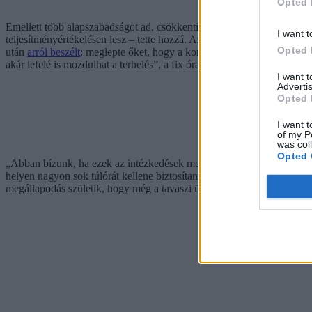
Opted 
Emellett több alapszabadságot ad, csökkenti az adminisztratív terheket
I want t
teljesítményértékelésen lesz – tette hozzá. Azonban elmondása alapj
Opted 
után
arról beszélt
: meglepte őket, hogy a kormány továbbra sem enged 
akár lefelé is mozdulhat a terhelés”, a fix óraszám pedig „van, akinek
I want 
Advertis
Opted 
I want t
of my P
was col
Opted 
„Abban bízunk, ha ezek az intézkedések megvalósulnak, akkor jelentős
helyen nagyon sok túlórát kellene biztosítani (a szakszervezetek éppen
megállapodás születik, hogy még a tavaszi ülésszakon dönthet róla a 